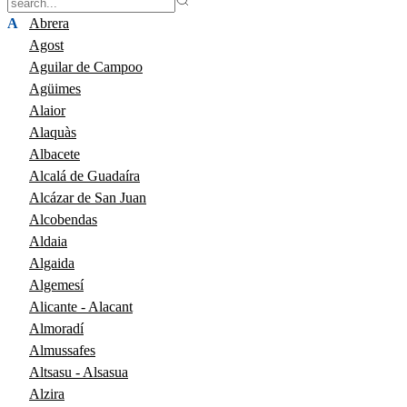
A
Abrera
Agost
Aguilar de Campoo
Agüimes
Alaior
Alaquàs
Albacete
Alcalá de Guadaíra
Alcázar de San Juan
Alcobendas
Aldaia
Algaida
Algemesí
Alicante - Alacant
Almoradí
Almussafes
Altsasu - Alsasua
Alzira