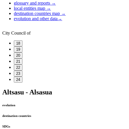
glossary and reports
→
local entities map
→
destination countries map
→
evolution and other data
→
City Council of
18
19
20
21
22
23
24
Altsasu - Alsasua
evolution
destination countries
SDGs