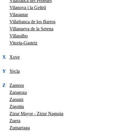
Vilafranca del Penedès
Vilanova i la Geltrú
Vilasantar
Villafranca de los Barros
Villanueva de la Serena
Villaralbo
Vitoria-Gasteiz
X
Xove
Y
Yecla
Z
Zamora
Zaragoza
Zarautz
Zigoitia
Zizur Mayor - Zizur Nagusia
Zuera
Zumarraga