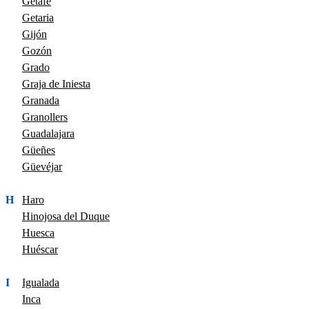
Getafe
Getaria
Gijón
Gozón
Grado
Graja de Iniesta
Granada
Granollers
Guadalajara
Güeñes
Güevéjar
H
Haro
Hinojosa del Duque
Huesca
Huéscar
I
Igualada
Inca