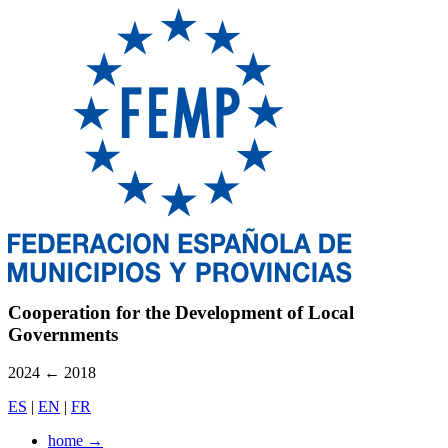
Cooperation for the Development of Local
Governments
2024
←
2018
ES
|
EN
|
FR
home
→