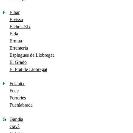
E
Eibar
Eivissa
Elche - Elx
Elda
Ermua
Errenteria
Esplugues de Llobregat
El Grado
El Prat de Llobregat
F
Felanitx
Fene
Ferreries
Fuenlabrada
G
Gandia
Gavà