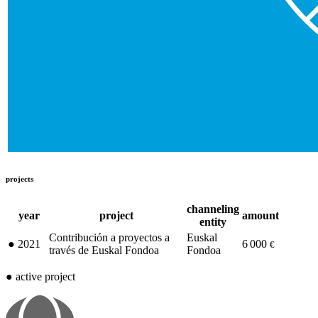
projects
channeling
year
project
amount
entity
Contribución a proyectos a
Euskal
●
2021
6 000
€
través de Euskal Fondoa
Fondoa
●
active project