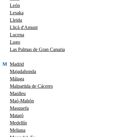
León
Lesaka
Lleida
Lliçà d'Amunt
Lucena
Lugo
Las Palmas de Gran Canaria
M
Madrid
Majadahonda
Málaga
Malpartida de Cáceres
Manlleu
Maó-Mahón
Masquefa
Mataró
Medellín
Meliana