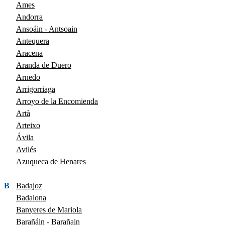
Ames
Andorra
Ansoáin - Antsoain
Antequera
Aracena
Aranda de Duero
Arnedo
Arrigorriaga
Arroyo de la Encomienda
Artà
Arteixo
Ávila
Avilés
Azuqueca de Henares
B
Badajoz
Badalona
Banyeres de Mariola
Barañáin - Barañain