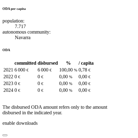
ODA per capita
population:
7.717
autonomous community:
Navarra
ODA
committed
disbursed
%
/ capita
2021
6 000
6 000
100,00
0,78
€
€
%
€
2022
0
0
0,00
0,00
€
€
%
€
2023
0
0
0,00
0,00
€
€
%
€
2024
0
0
0,00
0,00
€
€
%
€
The disbursed ODA amount refers only to the amount
disbursed in the indicated year.
enable downloads