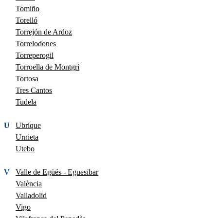
Tomiño
Torelló
Torrejón de Ardoz
Torrelodones
Torreperogil
Torroella de Montgrí
Tortosa
Tres Cantos
Tudela
U
Ubrique
Urnieta
Utebo
V
Valle de Egüés - Eguesibar
València
Valladolid
Vigo