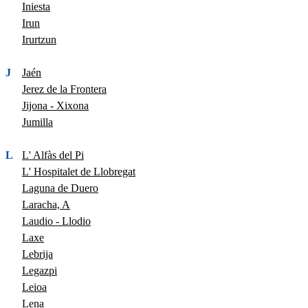
Iniesta
Irun
Irurtzun
J
Jaén
Jerez de la Frontera
Jijona - Xixona
Jumilla
L
L' Alfàs del Pi
L' Hospitalet de Llobregat
Laguna de Duero
Laracha, A
Laudio - Llodio
Laxe
Lebrija
Legazpi
Leioa
Lena