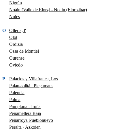
Nigrán
Noáin (Valle de Elorz) - Noain (Elortzibar)
Nules
O
Olleria, l'
Olot
Ordizia
Ossa de Montiel
Ourense
Oviedo
P
Palacios y Villafranca, Los
Palau-solità i Plegamans
Palencia
Palma
Pamplona - Iruña
Peñamellera Baja
Peñarroya-Pueblonuevo
Peralta - Azkoien