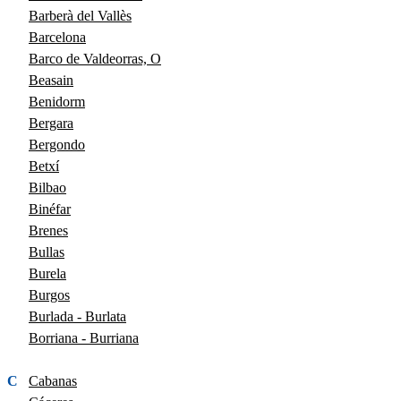
Barberà del Vallès
Barcelona
Barco de Valdeorras, O
Beasain
Benidorm
Bergara
Bergondo
Betxí
Bilbao
Binéfar
Brenes
Bullas
Burela
Burgos
Burlada - Burlata
Borriana - Burriana
C
Cabanas