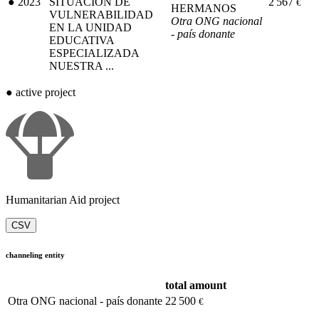
●
2023
SITUACIÓN DE
2 567
€
HERMANOS
VULNERABILIDAD
Otra ONG nacional
EN LA UNIDAD
- país donante
EDUCATIVA
ESPECIALIZADA
NUESTRA ...
●
active project
Humanitarian Aid project
CSV
channeling entity
total amount
Otra ONG nacional - país donante
22 500
€