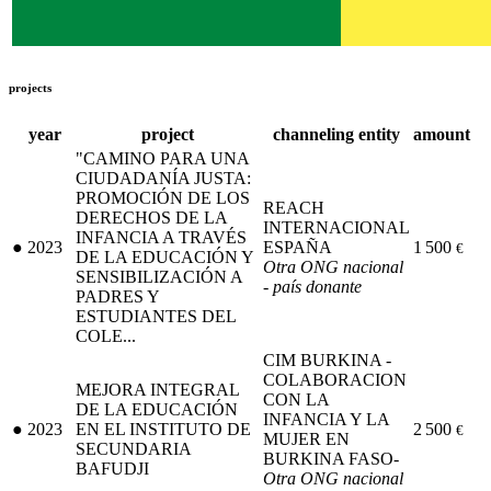
projects
year
project
channeling entity
amount
"CAMINO PARA UNA
CIUDADANÍA JUSTA:
PROMOCIÓN DE LOS
REACH
DERECHOS DE LA
INTERNACIONAL
INFANCIA A TRAVÉS
●
2023
ESPAÑA
1 500
€
DE LA EDUCACIÓN Y
Otra ONG nacional
SENSIBILIZACIÓN A
- país donante
PADRES Y
ESTUDIANTES DEL
COLE...
CIM BURKINA -
COLABORACION
MEJORA INTEGRAL
CON LA
DE LA EDUCACIÓN
INFANCIA Y LA
●
2023
EN EL INSTITUTO DE
2 500
€
MUJER EN
SECUNDARIA
BURKINA FASO-
BAFUDJI
Otra ONG nacional