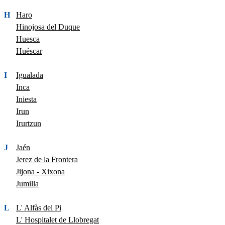
H
Haro
Hinojosa del Duque
Huesca
Huéscar
I
Igualada
Inca
Iniesta
Irun
Irurtzun
J
Jaén
Jerez de la Frontera
Jijona - Xixona
Jumilla
L
L' Alfàs del Pi
L' Hospitalet de Llobregat