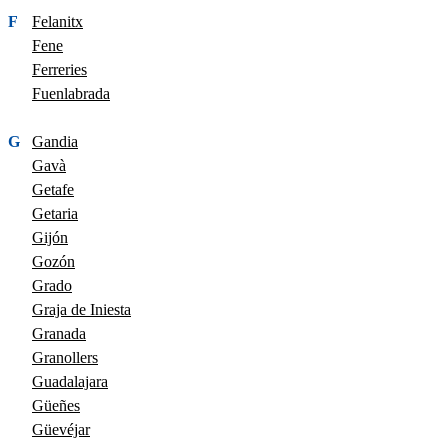
F
Felanitx
Fene
Ferreries
Fuenlabrada
G
Gandia
Gavà
Getafe
Getaria
Gijón
Gozón
Grado
Graja de Iniesta
Granada
Granollers
Guadalajara
Güeñes
Güevéjar