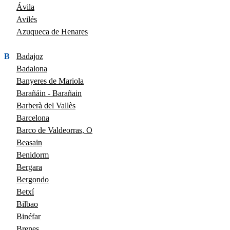
Ávila
Avilés
Azuqueca de Henares
B
Badajoz
Badalona
Banyeres de Mariola
Barañáin - Barañain
Barberà del Vallès
Barcelona
Barco de Valdeorras, O
Beasain
Benidorm
Bergara
Bergondo
Betxí
Bilbao
Binéfar
Brenes