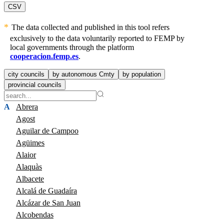
CSV
The data collected and published in this tool refers
exclusively to the data voluntarily reported to FEMP by
local governments through the platform
cooperacion.femp.es
.
city councils
by autonomous Cmty
by population
provincial councils
A
Abrera
Agost
Aguilar de Campoo
Agüimes
Alaior
Alaquàs
Albacete
Alcalá de Guadaíra
Alcázar de San Juan
Alcobendas