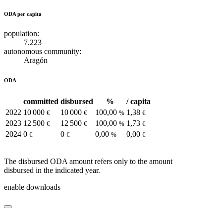
ODA per capita
population:
7.223
autonomous community:
Aragón
ODA
committed
disbursed
%
/ capita
2022
10 000
10 000
100,00
1,38
€
€
%
€
2023
12 500
12 500
100,00
1,73
€
€
%
€
2024
0
0
0,00
0,00
€
€
%
€
The disbursed ODA amount refers only to the amount
disbursed in the indicated year.
enable downloads