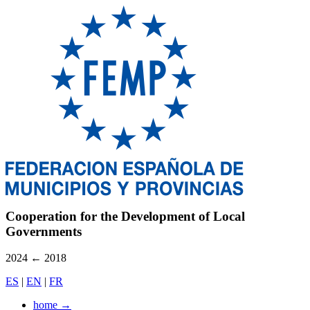
Cooperation for the Development of Local
Governments
2024
←
2018
ES
|
EN
|
FR
home
→