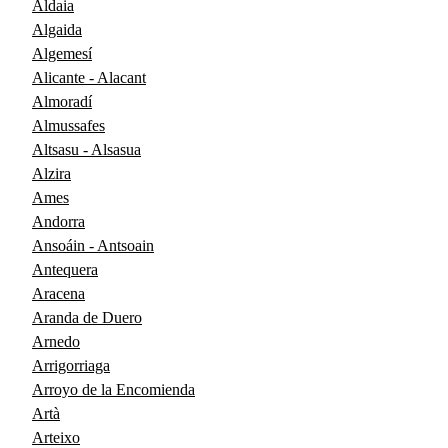
Aldaia
Algaida
Algemesí
Alicante - Alacant
Almoradí
Almussafes
Altsasu - Alsasua
Alzira
Ames
Andorra
Ansoáin - Antsoain
Antequera
Aracena
Aranda de Duero
Arnedo
Arrigorriaga
Arroyo de la Encomienda
Artà
Arteixo