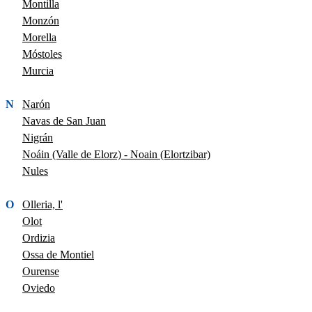
Montilla
Monzón
Morella
Móstoles
Murcia
N
Narón
Navas de San Juan
Nigrán
Noáin (Valle de Elorz) - Noain (Elortzibar)
Nules
O
Olleria, l'
Olot
Ordizia
Ossa de Montiel
Ourense
Oviedo