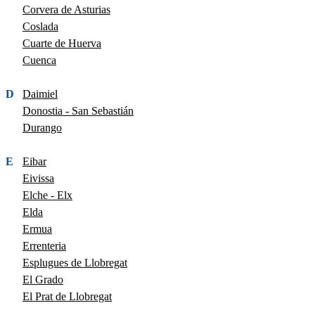
Corvera de Asturias
Coslada
Cuarte de Huerva
Cuenca
D
Daimiel
Donostia - San Sebastián
Durango
E
Eibar
Eivissa
Elche - Elx
Elda
Ermua
Errenteria
Esplugues de Llobregat
El Grado
El Prat de Llobregat