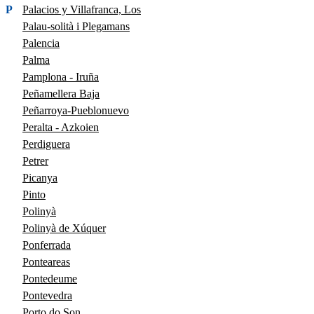
P
Palacios y Villafranca, Los
Palau-solità i Plegamans
Palencia
Palma
Pamplona - Iruña
Peñamellera Baja
Peñarroya-Pueblonuevo
Peralta - Azkoien
Perdiguera
Petrer
Picanya
Pinto
Polinyà
Polinyà de Xúquer
Ponferrada
Ponteareas
Pontedeume
Pontevedra
Porto do Son