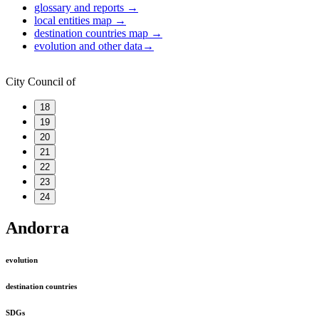
glossary and reports
→
local entities map
→
destination countries map
→
evolution and other data
→
City Council of
18
19
20
21
22
23
24
Andorra
evolution
destination countries
SDGs