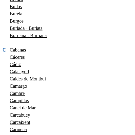
Bullas
Burela
Burgos
Burlada - Burlata
Borriana - Burriana
C
Cabanas
Cáceres
Cádiz
Calatayud
Caldes de Montbui
Camargo
Cambre
Campillos
Canet de Mar
Carcabuey
Carcaixent
Cariñena