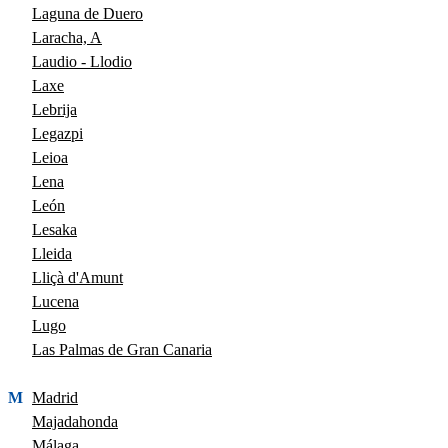
Laguna de Duero
Laracha, A
Laudio - Llodio
Laxe
Lebrija
Legazpi
Leioa
Lena
León
Lesaka
Lleida
Lliçà d'Amunt
Lucena
Lugo
Las Palmas de Gran Canaria
M
Madrid
Majadahonda
Málaga