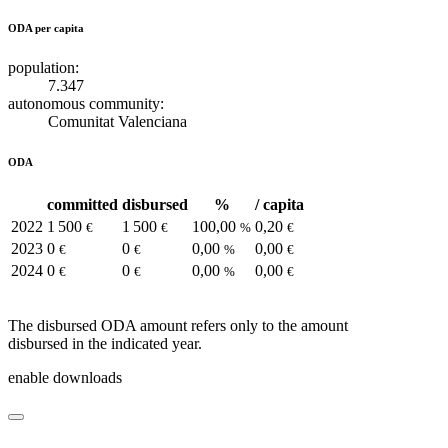
ODA per capita
population:
7.347
autonomous community:
Comunitat Valenciana
ODA
committed
disbursed
%
/ capita
2022
1 500
1 500
100,00
0,20
€
€
%
€
2023
0
0
0,00
0,00
€
€
%
€
2024
0
0
0,00
0,00
€
€
%
€
The disbursed ODA amount refers only to the amount
disbursed in the indicated year.
enable downloads