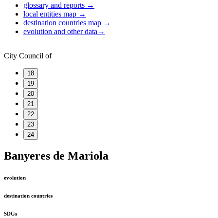
glossary and reports
→
local entities map
→
destination countries map
→
evolution and other data
→
City Council of
18
19
20
21
22
23
24
Banyeres de Mariola
evolution
destination countries
SDGs