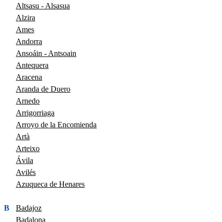
Altsasu - Alsasua
Alzira
Ames
Andorra
Ansoáin - Antsoain
Antequera
Aracena
Aranda de Duero
Arnedo
Arrigorriaga
Arroyo de la Encomienda
Artà
Arteixo
Ávila
Avilés
Azuqueca de Henares
B
Badajoz
Badalona