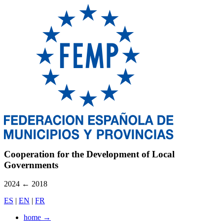
Cooperation for the Development of Local
Governments
2024
←
2018
ES
|
EN
|
FR
home
→