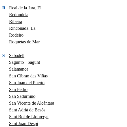
R
Real de la Jara, El
Redondela
Ribeira
Rinconada, La
Rodeiro
Roquetas de Mar
S
Sabadell
Sagunto - Sagunt
Salamanca
San Cibrao das Viñas
San Juan del Puerto
San Pedro
San Sadurniño
San Vicente de Alcántara
Sant Adrià de Besòs
Sant Boi de Llobregat
Sant Joan Despí