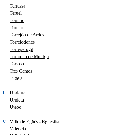
Terrassa
Teruel
Tomiño
Torelló
Torrejón de Ardoz
Torrelodones
Torreperogil
Torroella de Montgrí
Tortosa
Tres Cantos
Tudela
U
Ubrique
Urnieta
Utebo
V
Valle de Egüés - Eguesibar
València