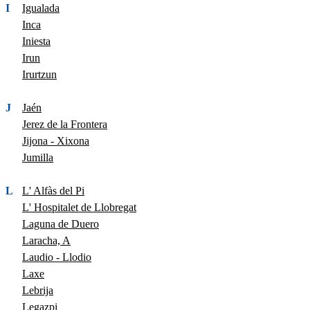
I
Igualada
Inca
Iniesta
Irun
Irurtzun
J
Jaén
Jerez de la Frontera
Jijona - Xixona
Jumilla
L
L' Alfàs del Pi
L' Hospitalet de Llobregat
Laguna de Duero
Laracha, A
Laudio - Llodio
Laxe
Lebrija
Legazpi