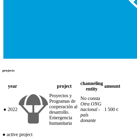
projects
channeling
year
project
amount
entity
Proyectos y
No consta
Programas de
Otra ONG
cooperación al
●
2022
nacional -
1 500
€
desarrollo.
país
Emergencia
donante
humanitaria
●
active project