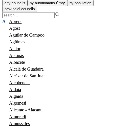
city councils
by autonomous Cmty
by population
provincial councils
A
Abrera
Agost
Aguilar de Campoo
Agüimes
Alaior
Alaquàs
Albacete
Alcalá de Guadaíra
Alcázar de San Juan
Alcobendas
Aldaia
Algaida
Algemesí
Alicante - Alacant
Almoradí
Almussafes