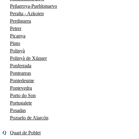
Peñarroya-Pueblonuevo
Peralta - Azkoien
Perdiguera
Petrer
Picanya
Pinto
Polinyà
Polinyà de Xúquer
Ponferrada
Ponteareas
Pontedeume
Pontevedra
Porto do Son
Portugalete
Posadas
Pozuelo de Alarcón
Q
Quart de Poblet