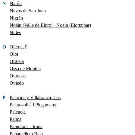
N
Narón
Navas de San Juan
Nigrán
Noáin (Valle de Elorz) - Noain (Elortzibar)
Nules
O
Olleria, l'
Olot
Ordizia
Ossa de Montiel
Ourense
Oviedo
P
Palacios y Villafranca, Los
Palau-solità i Plegamans
Palencia
Palma
Pamplona - Iruña
Peñamellera Baja