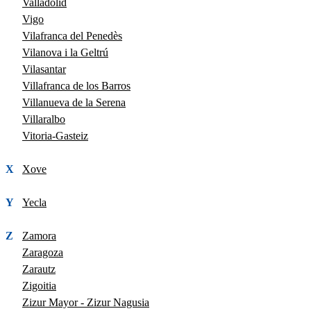
Valladolid
Vigo
Vilafranca del Penedès
Vilanova i la Geltrú
Vilasantar
Villafranca de los Barros
Villanueva de la Serena
Villaralbo
Vitoria-Gasteiz
X
Xove
Y
Yecla
Z
Zamora
Zaragoza
Zarautz
Zigoitia
Zizur Mayor - Zizur Nagusia