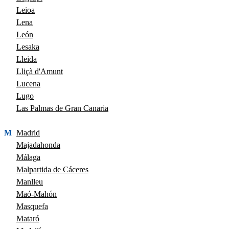
Leioa
Lena
León
Lesaka
Lleida
Lliçà d'Amunt
Lucena
Lugo
Las Palmas de Gran Canaria
M
Madrid
Majadahonda
Málaga
Malpartida de Cáceres
Manlleu
Maó-Mahón
Masquefa
Mataró