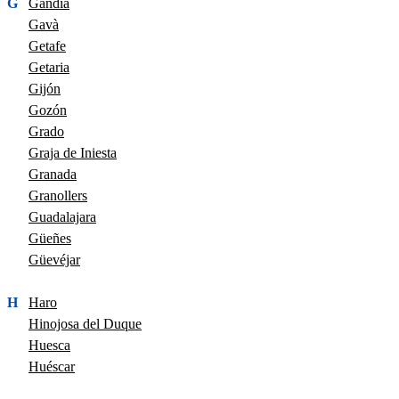
G
Gandia
Gavà
Getafe
Getaria
Gijón
Gozón
Grado
Graja de Iniesta
Granada
Granollers
Guadalajara
Güeñes
Güevéjar
H
Haro
Hinojosa del Duque
Huesca
Huéscar