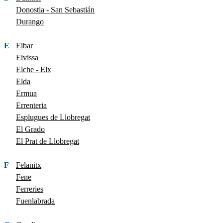
Donostia - San Sebastián
Durango
E
Eibar
Eivissa
Elche - Elx
Elda
Ermua
Errenteria
Esplugues de Llobregat
El Grado
El Prat de Llobregat
F
Felanitx
Fene
Ferreries
Fuenlabrada