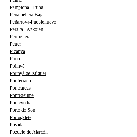
Pamplona - Iruña
Peñamellera Baja
Peñarroya-Pueblonuevo
Peralta - Azkoien
Perdiguera
Petrer
Picanya
Pinto
Polinyà
Polinyà de Xúquer
Ponferrada
Ponteareas
Pontedeume
Pontevedra
Porto do Son
Portugalete
Posadas
Pozuelo de Alarcón