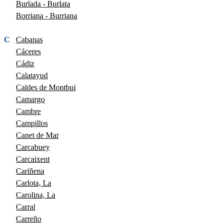
Burlada - Burlata
Borriana - Burriana
C
Cabanas
Cáceres
Cádiz
Calatayud
Caldes de Montbui
Camargo
Cambre
Campillos
Canet de Mar
Carcabuey
Carcaixent
Cariñena
Carlota, La
Carolina, La
Carral
Carreño