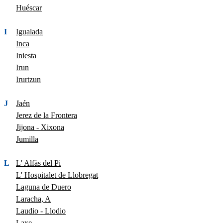
Huéscar
I
Igualada
Inca
Iniesta
Irun
Irurtzun
J
Jaén
Jerez de la Frontera
Jijona - Xixona
Jumilla
L
L' Alfàs del Pi
L' Hospitalet de Llobregat
Laguna de Duero
Laracha, A
Laudio - Llodio
Laxe