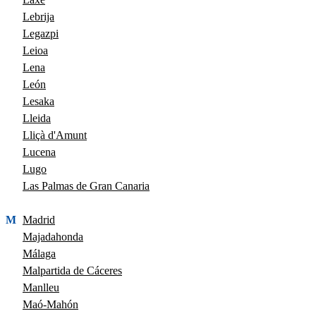
Lebrija
Legazpi
Leioa
Lena
León
Lesaka
Lleida
Lliçà d'Amunt
Lucena
Lugo
Las Palmas de Gran Canaria
M
Madrid
Majadahonda
Málaga
Malpartida de Cáceres
Manlleu
Maó-Mahón