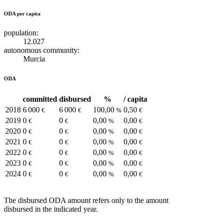
ODA per capita
population:
12.027
autonomous community:
Murcia
ODA
committed
disbursed
%
/ capita
2018
6 000
6 000
100,00
0,50
€
€
%
€
2019
0
0
0,00
0,00
€
€
%
€
2020
0
0
0,00
0,00
€
€
%
€
2021
0
0
0,00
0,00
€
€
%
€
2022
0
0
0,00
0,00
€
€
%
€
2023
0
0
0,00
0,00
€
€
%
€
2024
0
0
0,00
0,00
€
€
%
€
The disbursed ODA amount refers only to the amount
disbursed in the indicated year.