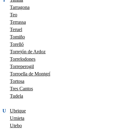
Tarragona
Teo
Terrassa
Teruel
Tomiño
Torelló
Torrejón de Ardoz
Torrelodones
Torreperogil
Torroella de Montgrí
Tortosa
Tres Cantos
Tudela
U
Ubrique
Urnieta
Utebo