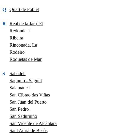
Q
Quart de Poblet
R
Real de la Jara, El
Redondela
Ribeira
Rinconada, La
Rodeiro
Roquetas de Mar
S
Sabadell
Sagunto - Sagunt
Salamanca
San Cibrao das Viñas
San Juan del Puerto
San Pedro
San Sadurniño
San Vicente de Alcántara
Sant Adrià de Besòs