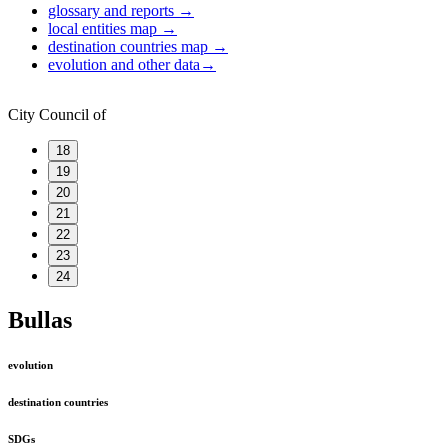
glossary and reports
→
local entities map
→
destination countries map
→
evolution and other data
→
City Council of
18
19
20
21
22
23
24
Bullas
evolution
destination countries
SDGs