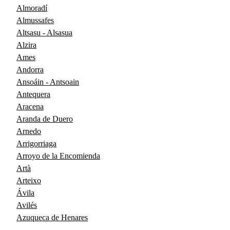
Almoradí
Almussafes
Altsasu - Alsasua
Alzira
Ames
Andorra
Ansoáin - Antsoain
Antequera
Aracena
Aranda de Duero
Arnedo
Arrigorriaga
Arroyo de la Encomienda
Artà
Arteixo
Ávila
Avilés
Azuqueca de Henares