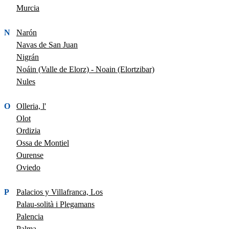
Murcia
N
Narón
Navas de San Juan
Nigrán
Noáin (Valle de Elorz) - Noain (Elortzibar)
Nules
O
Olleria, l'
Olot
Ordizia
Ossa de Montiel
Ourense
Oviedo
P
Palacios y Villafranca, Los
Palau-solità i Plegamans
Palencia
Palma