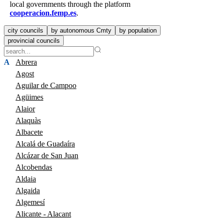
local governments through the platform
cooperacion.femp.es
.
city councils
by autonomous Cmty
by population
provincial councils
A
Abrera
Agost
Aguilar de Campoo
Agüimes
Alaior
Alaquàs
Albacete
Alcalá de Guadaíra
Alcázar de San Juan
Alcobendas
Aldaia
Algaida
Algemesí
Alicante - Alacant