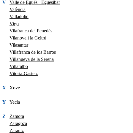
V
Valle de Egüés - Eguesibar
València
Valladolid
Vigo
Vilafranca del Penedès
Vilanova i la Geltrú
Vilasantar
Villafranca de los Barros
Villanueva de la Serena
Villaralbo
Vitoria-Gasteiz
X
Xove
Y
Yecla
Z
Zamora
Zaragoza
Zarautz