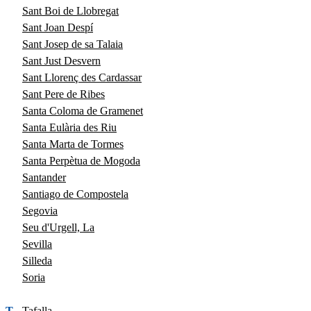
Sant Boi de Llobregat
Sant Joan Despí
Sant Josep de sa Talaia
Sant Just Desvern
Sant Llorenç des Cardassar
Sant Pere de Ribes
Santa Coloma de Gramenet
Santa Eulària des Riu
Santa Marta de Tormes
Santa Perpètua de Mogoda
Santander
Santiago de Compostela
Segovia
Seu d'Urgell, La
Sevilla
Silleda
Soria
T
Tafalla