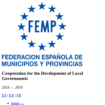
Cooperation for the Development of Local
Governments
2024
←
2018
ES
|
EN
|
FR
home
→