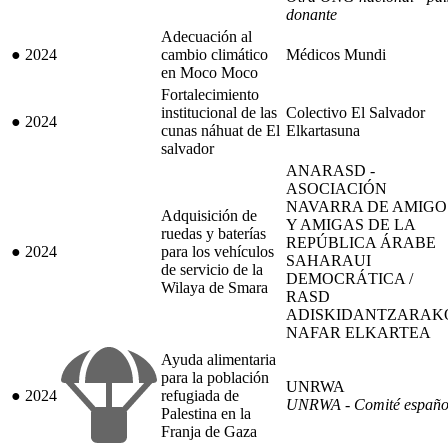
donante
Adecuación al
●
2024
cambio climático
Médicos Mundi
en Moco Moco
Fortalecimiento
institucional de las
Colectivo El Salvador
●
2024
cunas náhuat de El
Elkartasuna
salvador
ANARASD -
ASOCIACIÓN
NAVARRA DE AMIGO
Adquisición de
Y AMIGAS DE LA
ruedas y baterías
REPÚBLICA ÁRABE
●
2024
para los vehículos
SAHARAUI
de servicio de la
DEMOCRÁTICA /
Wilaya de Smara
RASD
ADISKIDANTZARAK
NAFAR ELKARTEA
Ayuda alimentaria
para la población
UNRWA
●
2024
refugiada de
UNRWA - Comité españo
Palestina en la
Franja de Gaza