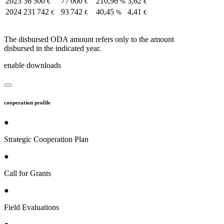
2023
36 500
77 000
210,96
3,62
€
€
%
€
2024
231 742
93 742
40,45
4,41
€
€
%
€
The disbursed ODA amount refers only to the amount
disbursed in the indicated year.
enable downloads
cooperation profile
●
Strategic Cooperation Plan
●
Call for Grants
●
Field Evaluations