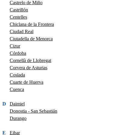
Castrelo de Miño
Castrillón
Centelles
Chiclana de la Frontera
Ciudad Real
Ciutadella de Menorca
Cizur
Córdoba
Cornellà de Llobregat
Corvera de Asturias
Coslada
Cuarte de Huerva
Cuenca
D
Daimiel
Donostia - San Sebastián
Durango
E
Eibar