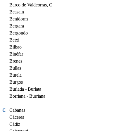
Barco de Valdeorras, O
Beasain
Benidorm
Bergara
Bergondo
Betxí
Bilbao
Binéfar
Brenes
Bullas
Burela
Burgos
Burlada - Burlata
Borriana - Burriana
C
Cabanas
Cáceres
Cádiz