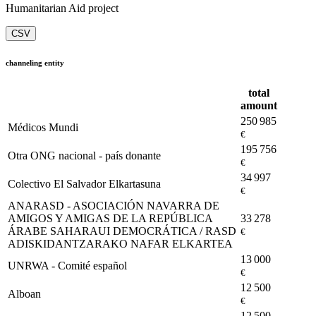
Humanitarian Aid project
CSV
channeling entity
total
amount
250 985
Médicos Mundi
€
195 756
Otra ONG nacional - país donante
€
34 997
Colectivo El Salvador Elkartasuna
€
ANARASD - ASOCIACIÓN NAVARRA DE
AMIGOS Y AMIGAS DE LA REPÚBLICA
33 278
ÁRABE SAHARAUI DEMOCRÁTICA / RASD
€
ADISKIDANTZARAKO NAFAR ELKARTEA
13 000
UNRWA - Comité español
€
12 500
Alboan
€
12 500