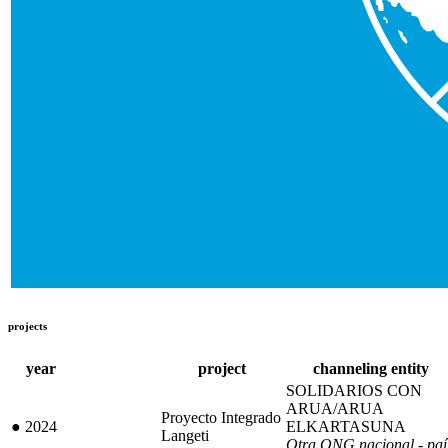
projects
year
project
channeling entity
SOLIDARIOS CON
ARUA/ARUA
Proyecto Integrado
●
2024
ELKARTASUNA
Langeti
Otra ONG nacional - paí