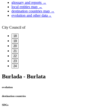
glossary and reports
→
local entities map
→
destination countries map
→
evolution and other data
→
City Council of
18
19
20
21
22
23
24
Burlada - Burlata
evolution
destination countries
SDGs