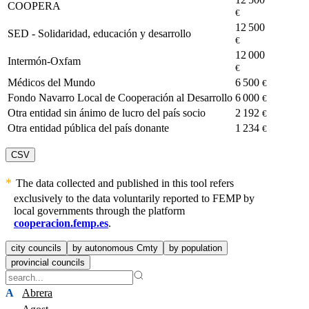
COOPERA
€
12 500
SED - Solidaridad, educación y desarrollo
€
12 000
Intermón-Oxfam
€
Médicos del Mundo
6 500
€
Fondo Navarro Local de Cooperación al Desarrollo
6 000
€
Otra entidad sin ánimo de lucro del país socio
2 192
€
Otra entidad pública del país donante
1 234
€
CSV
The data collected and published in this tool refers
exclusively to the data voluntarily reported to FEMP by
local governments through the platform
cooperacion.femp.es
.
city councils
by autonomous Cmty
by population
provincial councils
A
Abrera