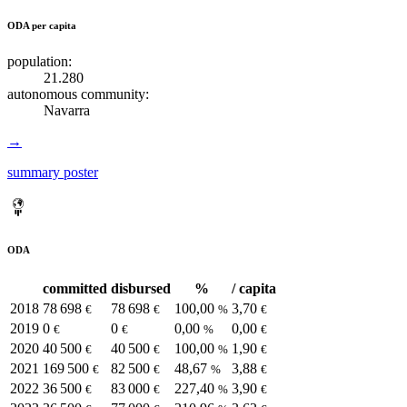
ODA per capita
population:
21.280
autonomous community:
Navarra
→
summary poster
ODA
committed
disbursed
%
/ capita
2018
78 698
78 698
100,00
3,70
€
€
%
€
2019
0
0
0,00
0,00
€
€
%
€
2020
40 500
40 500
100,00
1,90
€
€
%
€
2021
169 500
82 500
48,67
3,88
€
€
%
€
2022
36 500
83 000
227,40
3,90
€
€
%
€