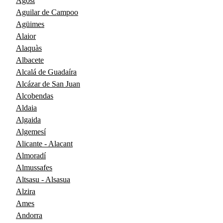
Agost
Aguilar de Campoo
Agüimes
Alaior
Alaquàs
Albacete
Alcalá de Guadaíra
Alcázar de San Juan
Alcobendas
Aldaia
Algaida
Algemesí
Alicante - Alacant
Almoradí
Almussafes
Altsasu - Alsasua
Alzira
Ames
Andorra