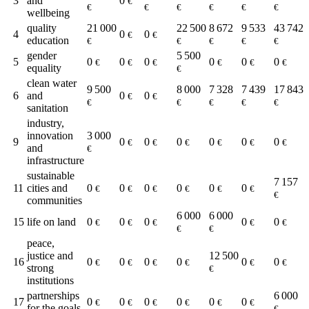
3
and
0
€
€
€
€
€
€
€
wellbeing
quality
21 000
22 500
8 672
9 533
43 742
4
0
0
€
€
education
€
€
€
€
€
gender
5 500
5
0
0
0
0
0
0
€
€
€
€
€
€
equality
€
clean water
9 500
8 000
7 328
7 439
17 843
6
and
0
0
€
€
€
€
€
€
€
sanitation
industry,
innovation
3 000
9
0
0
0
0
0
0
€
€
€
€
€
€
and
€
infrastructure
sustainable
7 157
11
cities and
0
0
0
0
0
0
€
€
€
€
€
€
€
communities
6 000
6 000
15
life on land
0
0
0
0
0
€
€
€
€
€
€
€
peace,
justice and
12 500
16
0
0
0
0
0
0
€
€
€
€
€
€
strong
€
institutions
partnerships
6 000
17
0
0
0
0
0
0
€
€
€
€
€
€
for the goals
€