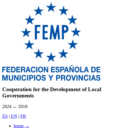
Cooperation for the Development of Local
Governments
2024
←
2018
ES
|
EN
|
FR
home
→