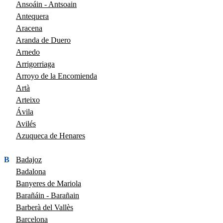
Ansoáin - Antsoain
Antequera
Aracena
Aranda de Duero
Arnedo
Arrigorriaga
Arroyo de la Encomienda
Artà
Arteixo
Ávila
Avilés
Azuqueca de Henares
B
Badajoz
Badalona
Banyeres de Mariola
Barañáin - Barañain
Barberà del Vallès
Barcelona