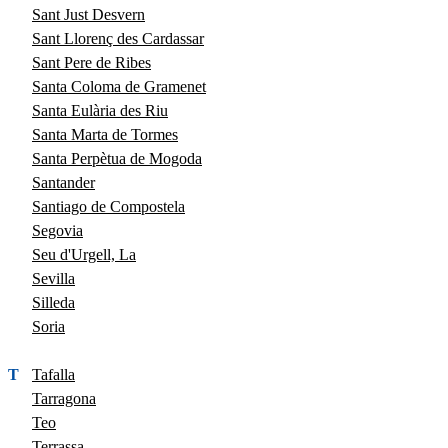
Sant Just Desvern
Sant Llorenç des Cardassar
Sant Pere de Ribes
Santa Coloma de Gramenet
Santa Eulària des Riu
Santa Marta de Tormes
Santa Perpètua de Mogoda
Santander
Santiago de Compostela
Segovia
Seu d'Urgell, La
Sevilla
Silleda
Soria
T
Tafalla
Tarragona
Teo
Terrassa