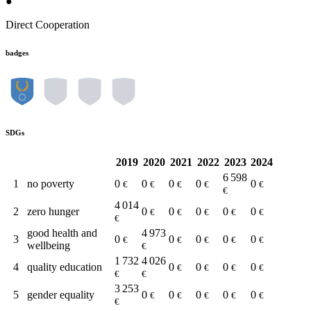
●
Direct Cooperation
badges
SDGs
2019
2020
2021
2022
2023
2024
6 598
1
no poverty
0
0
0
0
0
€
€
€
€
€
€
4 014
2
zero hunger
0
0
0
0
0
€
€
€
€
€
€
good health and
4 973
3
0
0
0
0
0
€
€
€
€
€
wellbeing
€
1 732
4 026
4
quality education
0
0
0
0
€
€
€
€
€
€
3 253
5
gender equality
0
0
0
0
0
€
€
€
€
€
€