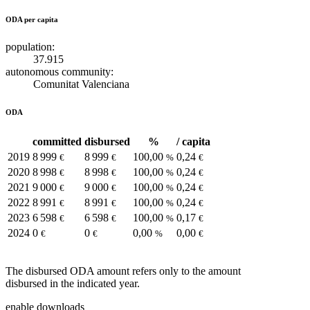
ODA per capita
population:
37.915
autonomous community:
Comunitat Valenciana
ODA
committed
disbursed
%
/ capita
2019
8 999
8 999
100,00
0,24
€
€
%
€
2020
8 998
8 998
100,00
0,24
€
€
%
€
2021
9 000
9 000
100,00
0,24
€
€
%
€
2022
8 991
8 991
100,00
0,24
€
€
%
€
2023
6 598
6 598
100,00
0,17
€
€
%
€
2024
0
0
0,00
0,00
€
€
%
€
The disbursed ODA amount refers only to the amount
disbursed in the indicated year.
enable downloads