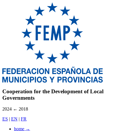
Cooperation for the Development of Local
Governments
2024
←
2018
ES
|
EN
|
FR
home
→