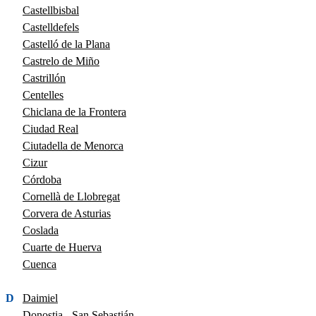
Castellbisbal
Castelldefels
Castelló de la Plana
Castrelo de Miño
Castrillón
Centelles
Chiclana de la Frontera
Ciudad Real
Ciutadella de Menorca
Cizur
Córdoba
Cornellà de Llobregat
Corvera de Asturias
Coslada
Cuarte de Huerva
Cuenca
D
Daimiel
Donostia - San Sebastián