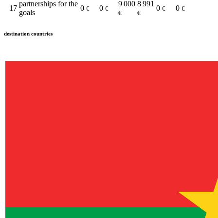
partnerships for the
9 000
8 991
17
0
0
0
0
€
€
€
€
goals
€
€
destination countries