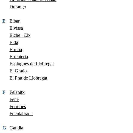
Durango
E
Eibar
Eivissa
Elche - Elx
Elda
Ermua
Errenteria
Esplugues de Llobregat
El Grado
El Prat de Llobregat
F
Felanitx
Fene
Ferreries
Fuenlabrada
G
Gandia