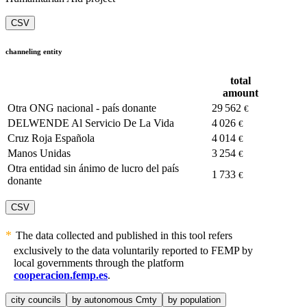
CSV
channeling entity
total
amount
Otra ONG nacional - país donante
29 562
€
DELWENDE Al Servicio De La Vida
4 026
€
Cruz Roja Española
4 014
€
Manos Unidas
3 254
€
Otra entidad sin ánimo de lucro del país
1 733
€
donante
CSV
The data collected and published in this tool refers
exclusively to the data voluntarily reported to FEMP by
local governments through the platform
cooperacion.femp.es
.
city councils
by autonomous Cmty
by population