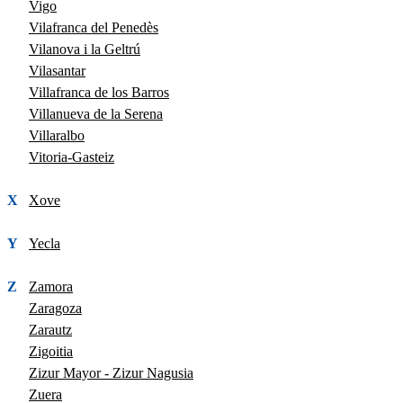
Vigo
Vilafranca del Penedès
Vilanova i la Geltrú
Vilasantar
Villafranca de los Barros
Villanueva de la Serena
Villaralbo
Vitoria-Gasteiz
X
Xove
Y
Yecla
Z
Zamora
Zaragoza
Zarautz
Zigoitia
Zizur Mayor - Zizur Nagusia
Zuera