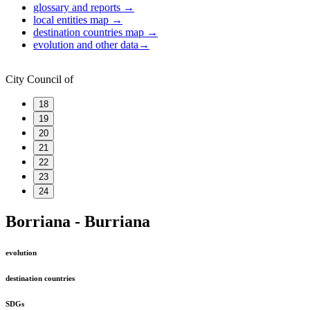
glossary and reports
→
local entities map
→
destination countries map
→
evolution and other data
→
City Council of
18
19
20
21
22
23
24
Borriana - Burriana
evolution
destination countries
SDGs