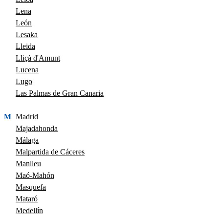
Lena
León
Lesaka
Lleida
Lliçà d'Amunt
Lucena
Lugo
Las Palmas de Gran Canaria
M
Madrid
Majadahonda
Málaga
Malpartida de Cáceres
Manlleu
Maó-Mahón
Masquefa
Mataró
Medellín