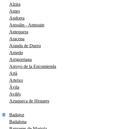
Alzira
Ames
Andorra
Ansoáin - Antsoain
Antequera
Aracena
Aranda de Duero
Arnedo
Arrigorriaga
Arroyo de la Encomienda
Artà
Arteixo
Ávila
Avilés
Azuqueca de Henares
B
Badajoz
Badalona
Banyeres de Mariola