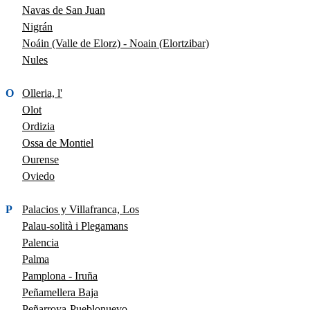
Navas de San Juan
Nigrán
Noáin (Valle de Elorz) - Noain (Elortzibar)
Nules
O
Olleria, l'
Olot
Ordizia
Ossa de Montiel
Ourense
Oviedo
P
Palacios y Villafranca, Los
Palau-solità i Plegamans
Palencia
Palma
Pamplona - Iruña
Peñamellera Baja
Peñarroya-Pueblonuevo