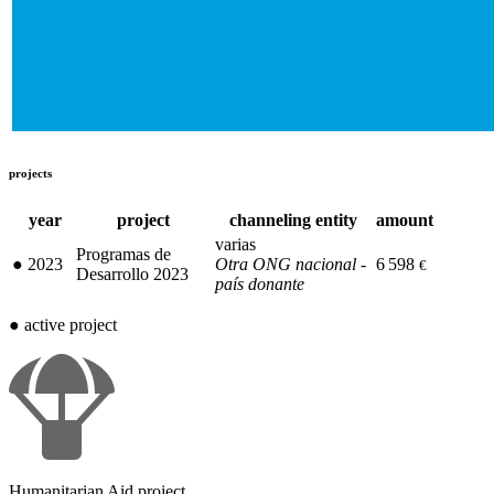
projects
year
project
channeling entity
amount
varias
Programas de
●
2023
Otra ONG nacional -
6 598
€
Desarrollo 2023
país donante
●
active project
Humanitarian Aid project