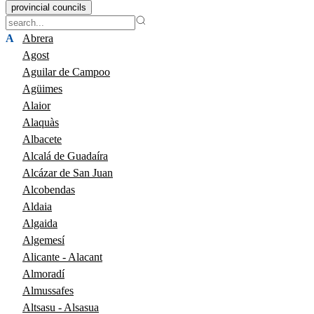
provincial councils
A
Abrera
Agost
Aguilar de Campoo
Agüimes
Alaior
Alaquàs
Albacete
Alcalá de Guadaíra
Alcázar de San Juan
Alcobendas
Aldaia
Algaida
Algemesí
Alicante - Alacant
Almoradí
Almussafes
Altsasu - Alsasua