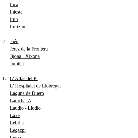
Inca
Iniesta
Irun
Irurtzun
J
Jaén
Jerez de la Frontera
Jijona - Xixona
Jumilla
L
L' Alfàs del Pi
L' Hospitalet de Llobregat
Laguna de Duero
Laracha, A
Laudio - Llodio
Laxe
Lebrija
Legazpi
Leioa