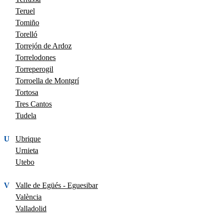
Teruel
Tomiño
Torelló
Torrejón de Ardoz
Torrelodones
Torreperogil
Torroella de Montgrí
Tortosa
Tres Cantos
Tudela
U
Ubrique
Urnieta
Utebo
V
Valle de Egüés - Eguesibar
València
Valladolid