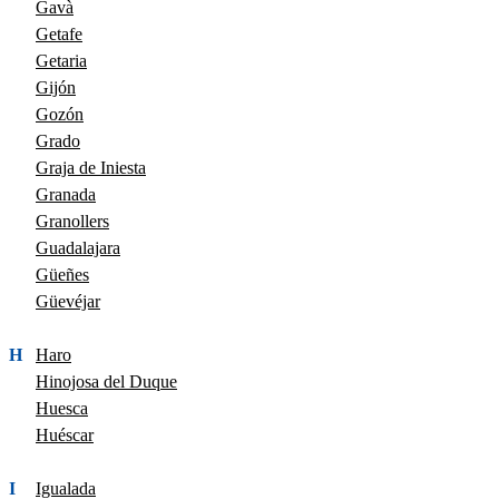
Gavà
Getafe
Getaria
Gijón
Gozón
Grado
Graja de Iniesta
Granada
Granollers
Guadalajara
Güeñes
Güevéjar
H
Haro
Hinojosa del Duque
Huesca
Huéscar
I
Igualada