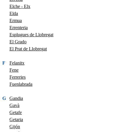
Elche - Elx
Elda
Ermua
Errenteria
Esplugues de Llobregat
El Grado
El Prat de Llobregat
F
Felanitx
Fene
Ferreries
Fuenlabrada
G
Gandia
Gavà
Getafe
Getaria
Gijón