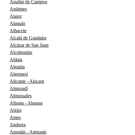
Aguilar de Campoo
Agüimes
Alaior
Alaquàs
Albacete
Alcalá de Guadaíra
Alcázar de San Juan
Alcobendas
Aldaia
Algaida
Algemesí
Alicante - Alacant
Almoradí
Almussafes
Altsasu - Alsasua
Alzira
Ames
Andorra
Ansoáin - Antsoain