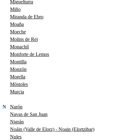
Miguelturra
Miño
Miranda de Ebro
Moaña
Moeche
Molins de Rei
Monachil
Monforte de Lemos
Montilla
Monzón
Morella
Móstoles
Murcia
N
Narón
Navas de San Juan
Nigrán
Noáin (Valle de Elorz) - Noain (Elortzibar)
Nules