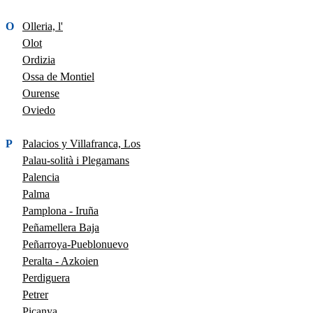
O
Olleria, l'
Olot
Ordizia
Ossa de Montiel
Ourense
Oviedo
P
Palacios y Villafranca, Los
Palau-solità i Plegamans
Palencia
Palma
Pamplona - Iruña
Peñamellera Baja
Peñarroya-Pueblonuevo
Peralta - Azkoien
Perdiguera
Petrer
Picanya