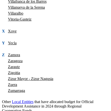
Villafranca de los Barros
Villanueva de la Serena
Villaralbo
Vitoria-Gasteiz
X
Xove
Y
Yecla
Z
Zamora
Zaragoza
Zarautz
Zigoitia
Zizur Mayor - Zizur Nagusia
Zuera
Zumarraga
Other
Local Entities
that have allocated budget for Official
Development Assistance in 2024 through Regional
Cooperation Funds