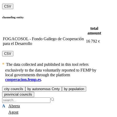
CSV
channeling entity
total
amount
FOGACOSOL - Fondo Gallego de Cooperación
16 792
€
para el Desarrollo
CSV
The data collected and published in this tool refers
exclusively to the data voluntarily reported to FEMP by
local governments through the platform
cooperacion.femp.es
.
city councils
by autonomous Cmty
by population
provincial councils
A
Abrera
Agost