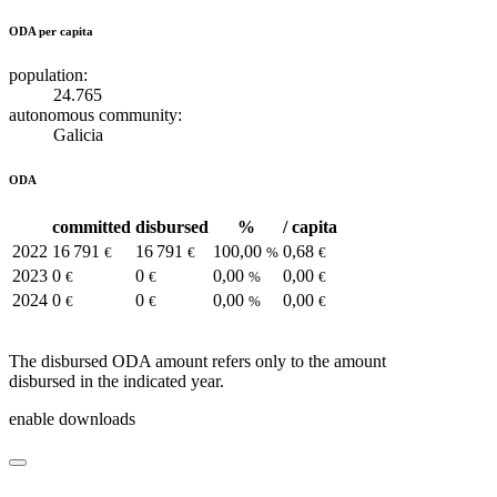
ODA per capita
population:
24.765
autonomous community:
Galicia
ODA
committed
disbursed
%
/ capita
2022
16 791
16 791
100,00
0,68
€
€
%
€
2023
0
0
0,00
0,00
€
€
%
€
2024
0
0
0,00
0,00
€
€
%
€
The disbursed ODA amount refers only to the amount
disbursed in the indicated year.
enable downloads