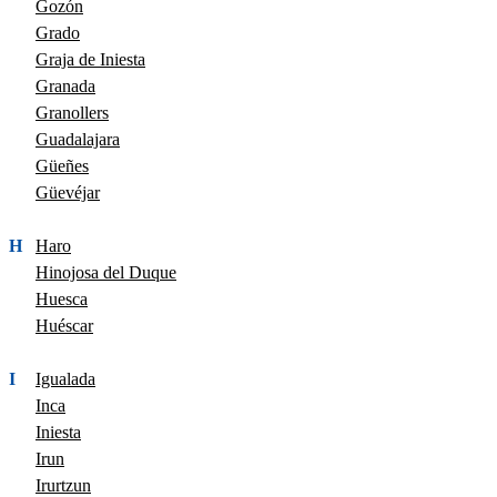
Gozón
Grado
Graja de Iniesta
Granada
Granollers
Guadalajara
Güeñes
Güevéjar
H
Haro
Hinojosa del Duque
Huesca
Huéscar
I
Igualada
Inca
Iniesta
Irun
Irurtzun