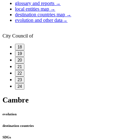
glossary and reports
→
local entities map
→
destination countries map
→
evolution and other data
→
City Council of
18
19
20
21
22
23
24
Cambre
evolution
destination countries
SDGs