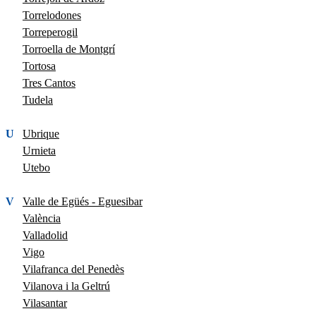
Torrelodones
Torreperogil
Torroella de Montgrí
Tortosa
Tres Cantos
Tudela
U
Ubrique
Urnieta
Utebo
V
Valle de Egüés - Eguesibar
València
Valladolid
Vigo
Vilafranca del Penedès
Vilanova i la Geltrú
Vilasantar