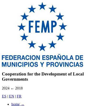
Cooperation for the Development of Local
Governments
2024
←
2018
ES
|
EN
|
FR
home
→