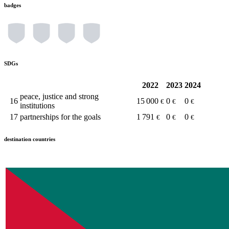
badges
SDGs
2022
2023
2024
peace, justice and strong
16
15 000
0
0
€
€
€
institutions
17
partnerships for the goals
1 791
0
0
€
€
€
destination countries