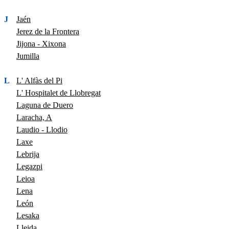
J
Jaén
Jerez de la Frontera
Jijona - Xixona
Jumilla
L
L' Alfàs del Pi
L' Hospitalet de Llobregat
Laguna de Duero
Laracha, A
Laudio - Llodio
Laxe
Lebrija
Legazpi
Leioa
Lena
León
Lesaka
Lleida