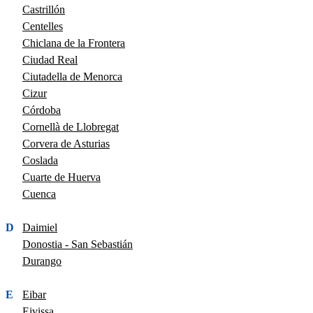
Castrillón
Centelles
Chiclana de la Frontera
Ciudad Real
Ciutadella de Menorca
Cizur
Córdoba
Cornellà de Llobregat
Corvera de Asturias
Coslada
Cuarte de Huerva
Cuenca
D
Daimiel
Donostia - San Sebastián
Durango
E
Eibar
Eivissa