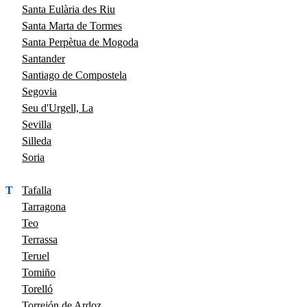
Santa Eulària des Riu
Santa Marta de Tormes
Santa Perpètua de Mogoda
Santander
Santiago de Compostela
Segovia
Seu d'Urgell, La
Sevilla
Silleda
Soria
T
Tafalla
Tarragona
Teo
Terrassa
Teruel
Tomiño
Torelló
Torrejón de Ardoz