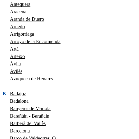
Antequera
Aracena
Aranda de Duero
Arnedo
Arrigorriaga
Arroyo de la Encomienda
Artà
Arteixo
Ávila
Avilés
Azuqueca de Henares
B
Badajoz
Badalona
Banyeres de Mariola
Barañáin - Barañain
Barberà del Vallès
Barcelona
Barco de Valdeorras, O