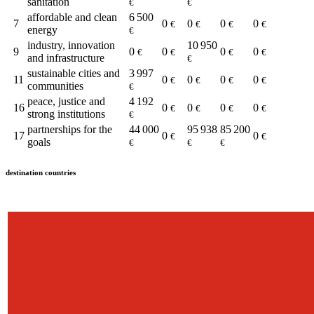
sanitation
€
€
affordable and clean
6 500
7
0
0
0
0
€
€
€
€
energy
€
industry, innovation
10 950
9
0
0
0
0
€
€
€
€
and infrastructure
€
sustainable cities and
3 997
11
0
0
0
0
€
€
€
€
communities
€
peace, justice and
4 192
16
0
0
0
0
€
€
€
€
strong institutions
€
partnerships for the
44 000
95 938
85 200
17
0
0
€
€
goals
€
€
€
destination countries