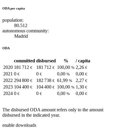
ODA per capita
population:
80.512
autonomous community:
Madrid
ODA
committed
disbursed
%
/ capita
2020
181 712
181 712
100,00
2,26
€
€
%
€
2021
0
0
0,00
0,00
€
€
%
€
2022
294 800
182 738
61,99
2,27
€
€
%
€
2023
104 400
104 400
100,00
1,30
€
€
%
€
2024
0
0
0,00
0,00
€
€
%
€
The disbursed ODA amount refers only to the amount
disbursed in the indicated year.
enable downloads