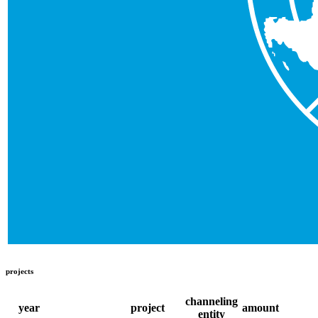
projects
channeling
year
project
amount
entity