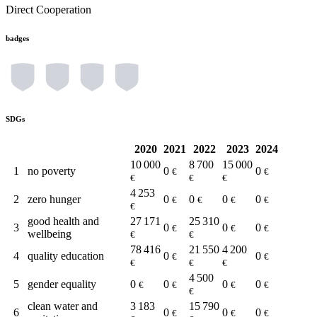
Direct Cooperation
badges
SDGs
2020
2021
2022
2023
2024
10 000
8 700
15 000
1
no poverty
0
0
€
€
€
€
€
4 253
2
zero hunger
0
0
0
0
€
€
€
€
€
good health and
27 171
25 310
3
0
0
0
€
€
€
wellbeing
€
€
78 416
21 550
4 200
4
quality education
0
0
€
€
€
€
€
4 500
5
gender equality
0
0
0
0
€
€
€
€
€
clean water and
3 183
15 790
6
0
0
0
€
€
€