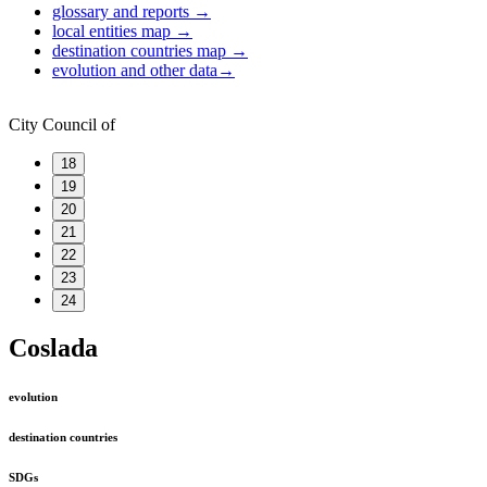
glossary and reports
→
local entities map
→
destination countries map
→
evolution and other data
→
City Council of
18
19
20
21
22
23
24
Coslada
evolution
destination countries
SDGs