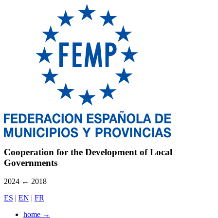
Cooperation for the Development of Local
Governments
2024
←
2018
ES
|
EN
|
FR
home
→