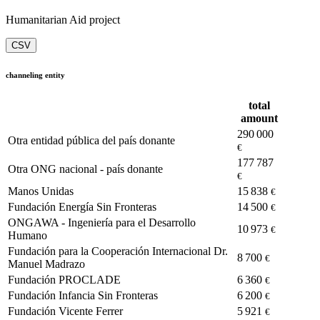
Humanitarian Aid project
CSV
channeling entity
total
amount
290 000
Otra entidad pública del país donante
€
177 787
Otra ONG nacional - país donante
€
Manos Unidas
15 838
€
Fundación Energía Sin Fronteras
14 500
€
ONGAWA - Ingeniería para el Desarrollo
10 973
€
Humano
Fundación para la Cooperación Internacional Dr.
8 700
€
Manuel Madrazo
Fundación PROCLADE
6 360
€
Fundación Infancia Sin Fronteras
6 200
€
Fundación Vicente Ferrer
5 921
€