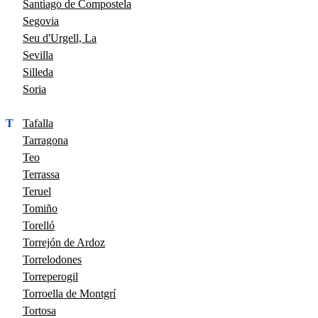
Santiago de Compostela
Segovia
Seu d'Urgell, La
Sevilla
Silleda
Soria
T
Tafalla
Tarragona
Teo
Terrassa
Teruel
Tomiño
Torelló
Torrejón de Ardoz
Torrelodones
Torreperogil
Torroella de Montgrí
Tortosa