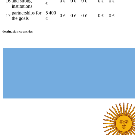
16
and strong
0
0
0
0
0
€
€
€
€
€
€
institutions
partnerships for
5 400
17
0
0
0
0
0
€
€
€
€
€
the goals
€
destination countries