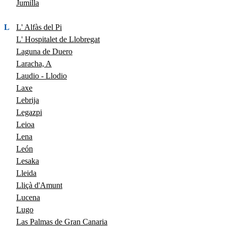
Jumilla
L
L' Alfàs del Pi
L' Hospitalet de Llobregat
Laguna de Duero
Laracha, A
Laudio - Llodio
Laxe
Lebrija
Legazpi
Leioa
Lena
León
Lesaka
Lleida
Lliçà d'Amunt
Lucena
Lugo
Las Palmas de Gran Canaria