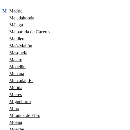
M
Madrid
Majadahonda
Málaga
Malpartida de Cáceres
Manlleu
Maó-Mahón
Masquefa
Mataró
Medellín
Meliana
Mercadal, Es
Mérida
Mieres
Miguelturra
Miño
Miranda de Ebro
Moaña
Moeche