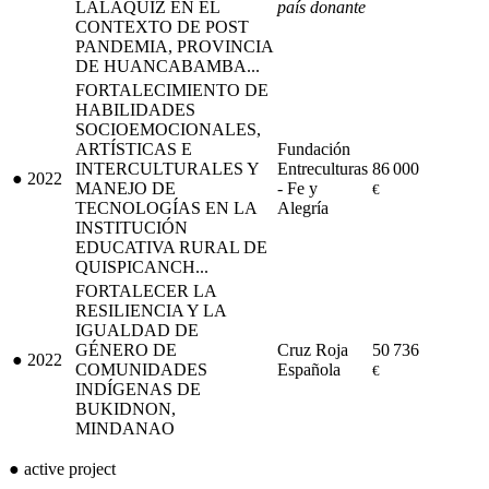
LALAQUIZ EN EL
país donante
CONTEXTO DE POST
PANDEMIA, PROVINCIA
DE HUANCABAMBA...
FORTALECIMIENTO DE
HABILIDADES
SOCIOEMOCIONALES,
ARTÍSTICAS E
Fundación
INTERCULTURALES Y
Entreculturas
86 000
●
2022
MANEJO DE
- Fe y
€
TECNOLOGÍAS EN LA
Alegría
INSTITUCIÓN
EDUCATIVA RURAL DE
QUISPICANCH...
FORTALECER LA
RESILIENCIA Y LA
IGUALDAD DE
GÉNERO DE
Cruz Roja
50 736
●
2022
COMUNIDADES
Española
€
INDÍGENAS DE
BUKIDNON,
MINDANAO
●
active project