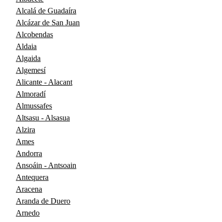
Alcalá de Guadaíra
Alcázar de San Juan
Alcobendas
Aldaia
Algaida
Algemesí
Alicante - Alacant
Almoradí
Almussafes
Altsasu - Alsasua
Alzira
Ames
Andorra
Ansoáin - Antsoain
Antequera
Aracena
Aranda de Duero
Arnedo