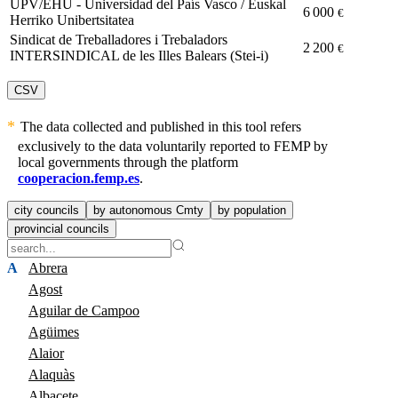
UPV/EHU - Universidad del País Vasco / Euskal
6 000
€
Herriko Unibertsitatea
Sindicat de Treballadores i Trebaladors
2 200
€
INTERSINDICAL de les Illes Balears (Stei-i)
CSV
The data collected and published in this tool refers
exclusively to the data voluntarily reported to FEMP by
local governments through the platform
cooperacion.femp.es
.
city councils
by autonomous Cmty
by population
provincial councils
A
Abrera
Agost
Aguilar de Campoo
Agüimes
Alaior
Alaquàs
Albacete