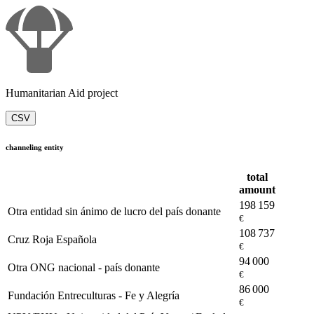
Humanitarian Aid project
CSV
channeling entity
total
amount
198 159
Otra entidad sin ánimo de lucro del país donante
€
108 737
Cruz Roja Española
€
94 000
Otra ONG nacional - país donante
€
86 000
Fundación Entreculturas - Fe y Alegría
€