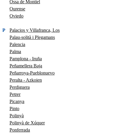
Ossa de Montiel
Ourense
Oviedo
P
Palacios y Villafranca, Los
Palau-solità i Plegamans
Palencia
Palma
Pamplona - Iruña
Peñamellera Baja
Peñarroya-Pueblonuevo
Peralta - Azkoien
Perdiguera
Petrer
Picanya
Pinto
Polinyà
Polinyà de Xúquer
Ponferrada