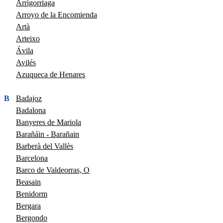
Arrigorriaga
Arroyo de la Encomienda
Artà
Arteixo
Ávila
Avilés
Azuqueca de Henares
B
Badajoz
Badalona
Banyeres de Mariola
Barañáin - Barañain
Barberà del Vallès
Barcelona
Barco de Valdeorras, O
Beasain
Benidorm
Bergara
Bergondo