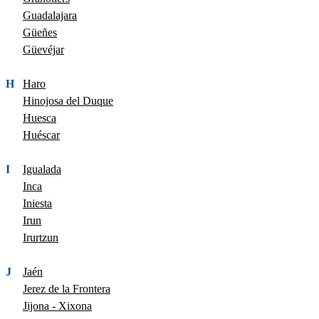
Guadalajara
Güeñes
Güevéjar
H
Haro
Hinojosa del Duque
Huesca
Huéscar
I
Igualada
Inca
Iniesta
Irun
Irurtzun
J
Jaén
Jerez de la Frontera
Jijona - Xixona