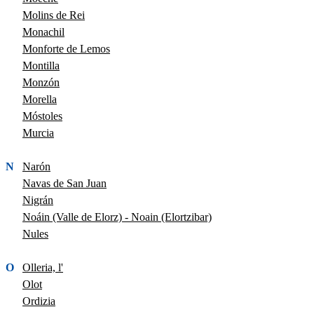
Molins de Rei
Monachil
Monforte de Lemos
Montilla
Monzón
Morella
Móstoles
Murcia
N
Narón
Navas de San Juan
Nigrán
Noáin (Valle de Elorz) - Noain (Elortzibar)
Nules
O
Olleria, l'
Olot
Ordizia