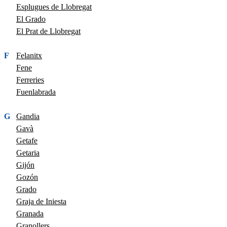
Esplugues de Llobregat
El Grado
El Prat de Llobregat
F
Felanitx
Fene
Ferreries
Fuenlabrada
G
Gandia
Gavà
Getafe
Getaria
Gijón
Gozón
Grado
Graja de Iniesta
Granada
Granollers