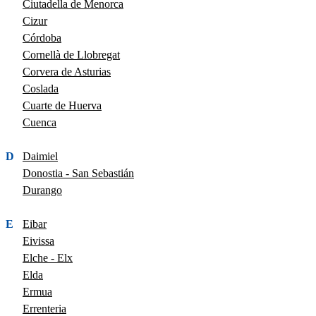
Ciutadella de Menorca
Cizur
Córdoba
Cornellà de Llobregat
Corvera de Asturias
Coslada
Cuarte de Huerva
Cuenca
D
Daimiel
Donostia - San Sebastián
Durango
E
Eibar
Eivissa
Elche - Elx
Elda
Ermua
Errenteria