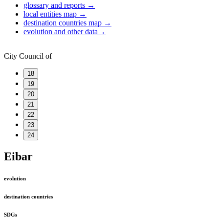
glossary and reports
→
local entities map
→
destination countries map
→
evolution and other data
→
City Council of
18
19
20
21
22
23
24
Eibar
evolution
destination countries
SDGs