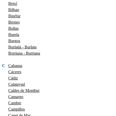
Betxí
Bilbao
Binéfar
Brenes
Bullas
Burela
Burgos
Burlada - Burlata
Borriana - Burriana
C
Cabanas
Cáceres
Cádiz
Calatayud
Caldes de Montbui
Camargo
Cambre
Campillos
Canet de Mar