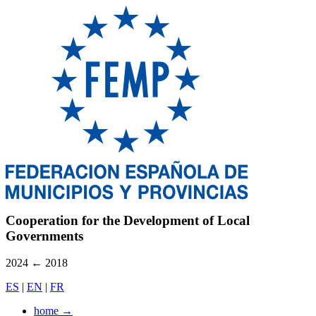
Cooperation for the Development of Local
Governments
2024
←
2018
ES
|
EN
|
FR
home
→