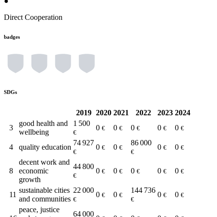
●
Direct Cooperation
badges
SDGs
2019
2020
2021
2022
2023
2024
good health and
1 500
3
0
0
0
0
0
€
€
€
€
€
wellbeing
€
74 927
86 000
4
quality education
0
0
0
0
€
€
€
€
€
€
decent work and
44 800
8
economic
0
0
0
0
0
€
€
€
€
€
€
growth
sustainable cities
22 000
144 736
11
0
0
0
0
€
€
€
€
and communities
€
€
peace, justice
64 000