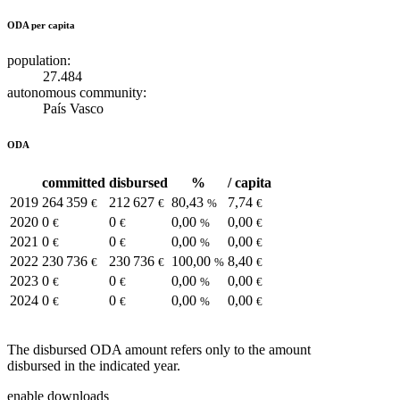
ODA per capita
population:
27.484
autonomous community:
País Vasco
ODA
committed
disbursed
%
/ capita
2019
264 359
212 627
80,43
7,74
€
€
%
€
2020
0
0
0,00
0,00
€
€
%
€
2021
0
0
0,00
0,00
€
€
%
€
2022
230 736
230 736
100,00
8,40
€
€
%
€
2023
0
0
0,00
0,00
€
€
%
€
2024
0
0
0,00
0,00
€
€
%
€
The disbursed ODA amount refers only to the amount
disbursed in the indicated year.
enable downloads