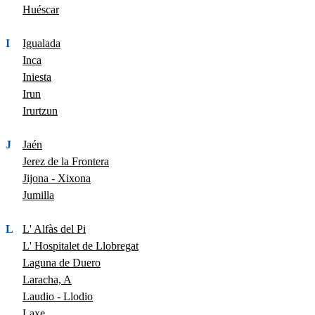
Huéscar
I
Igualada
Inca
Iniesta
Irun
Irurtzun
J
Jaén
Jerez de la Frontera
Jijona - Xixona
Jumilla
L
L' Alfàs del Pi
L' Hospitalet de Llobregat
Laguna de Duero
Laracha, A
Laudio - Llodio
Laxe