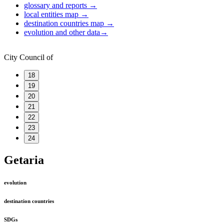
glossary and reports
→
local entities map
→
destination countries map
→
evolution and other data
→
City Council of
18
19
20
21
22
23
24
Getaria
evolution
destination countries
SDGs