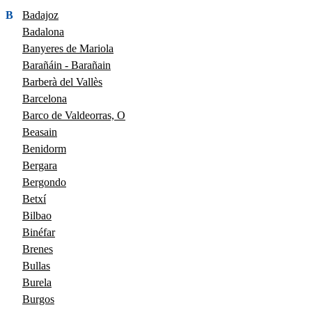
B
Badajoz
Badalona
Banyeres de Mariola
Barañáin - Barañain
Barberà del Vallès
Barcelona
Barco de Valdeorras, O
Beasain
Benidorm
Bergara
Bergondo
Betxí
Bilbao
Binéfar
Brenes
Bullas
Burela
Burgos