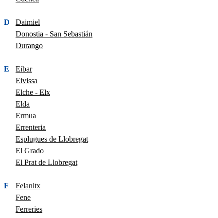
D
Daimiel
Donostia - San Sebastián
Durango
E
Eibar
Eivissa
Elche - Elx
Elda
Ermua
Errenteria
Esplugues de Llobregat
El Grado
El Prat de Llobregat
F
Felanitx
Fene
Ferreries