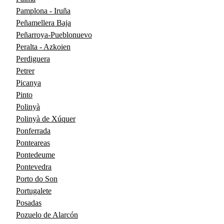
Pamplona - Iruña
Peñamellera Baja
Peñarroya-Pueblonuevo
Peralta - Azkoien
Perdiguera
Petrer
Picanya
Pinto
Polinyà
Polinyà de Xúquer
Ponferrada
Ponteareas
Pontedeume
Pontevedra
Porto do Son
Portugalete
Posadas
Pozuelo de Alarcón