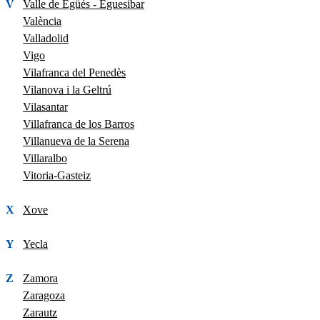
V
Valle de Egüés - Eguesibar
València
Valladolid
Vigo
Vilafranca del Penedès
Vilanova i la Geltrú
Vilasantar
Villafranca de los Barros
Villanueva de la Serena
Villaralbo
Vitoria-Gasteiz
X
Xove
Y
Yecla
Z
Zamora
Zaragoza
Zarautz