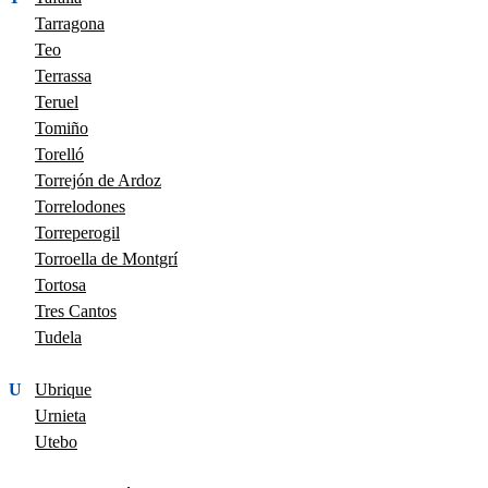
Tarragona
Teo
Terrassa
Teruel
Tomiño
Torelló
Torrejón de Ardoz
Torrelodones
Torreperogil
Torroella de Montgrí
Tortosa
Tres Cantos
Tudela
U
Ubrique
Urnieta
Utebo