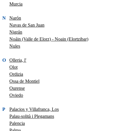
Murcia
N
Narón
Navas de San Juan
Nigrán
Noáin (Valle de Elorz) - Noain (Elortzibar)
Nules
O
Olleria, l'
Olot
Ordizia
Ossa de Montiel
Ourense
Oviedo
P
Palacios y Villafranca, Los
Palau-solità i Plegamans
Palencia
Palma