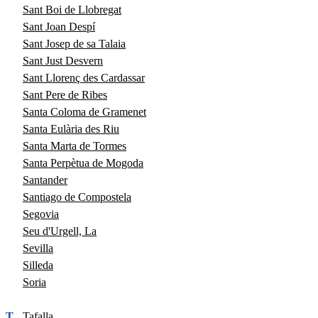
Sant Boi de Llobregat
Sant Joan Despí
Sant Josep de sa Talaia
Sant Just Desvern
Sant Llorenç des Cardassar
Sant Pere de Ribes
Santa Coloma de Gramenet
Santa Eulària des Riu
Santa Marta de Tormes
Santa Perpètua de Mogoda
Santander
Santiago de Compostela
Segovia
Seu d'Urgell, La
Sevilla
Silleda
Soria
T
Tafalla