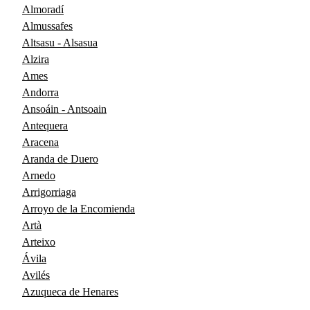
Almoradí
Almussafes
Altsasu - Alsasua
Alzira
Ames
Andorra
Ansoáin - Antsoain
Antequera
Aracena
Aranda de Duero
Arnedo
Arrigorriaga
Arroyo de la Encomienda
Artà
Arteixo
Ávila
Avilés
Azuqueca de Henares