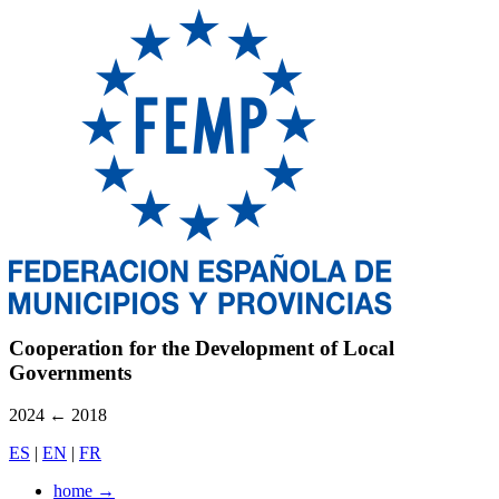
Cooperation for the Development of Local
Governments
2024
←
2018
ES
|
EN
|
FR
home
→