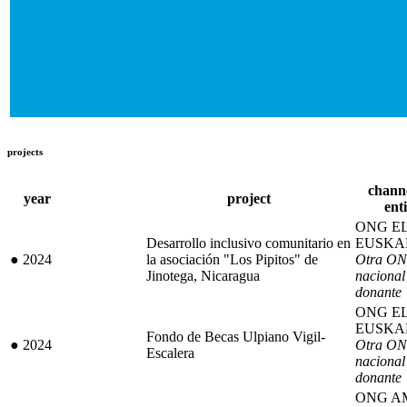
projects
chann
year
project
enti
ONG E
Desarrollo inclusivo comunitario en
EUSKA
●
2024
la asociación "Los Pipitos" de
Otra O
Jinotega, Nicaragua
nacional 
donante
ONG E
EUSKA
Fondo de Becas Ulpiano Vigil-
●
2024
Otra O
Escalera
nacional 
donante
ONG A