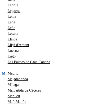
Lebrija
Legazpi
Leioa
Lena
León
Lesaka
Lleida
Lliçà d'Amunt
Lucena
Lugo
Las Palmas de Gran Canaria
M
Madrid
Majadahonda
Málaga
Malpartida de Cáceres
Manlleu
Maó-Mahón