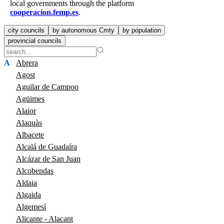
local governments through the platform
cooperacion.femp.es
.
city councils
by autonomous Cmty
by population
provincial councils
A
Abrera
Agost
Aguilar de Campoo
Agüimes
Alaior
Alaquàs
Albacete
Alcalá de Guadaíra
Alcázar de San Juan
Alcobendas
Aldaia
Algaida
Algemesí
Alicante - Alacant