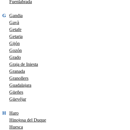
Fuenlabrada
G
Gandia
Gavà
Getafe
Getaria
Gijón
Gozón
Grado
Graja de Iniesta
Granada
Granollers
Guadalajara
Güeñes
Güevéjar
H
Haro
Hinojosa del Duque
Huesca