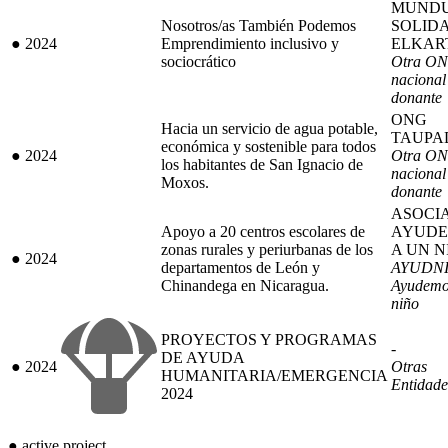
MUND
Nosotros/as También Podemos
SOLID
●
2024
Emprendimiento inclusivo y
ELKAR
sociocrático
Otra O
nacional 
donante
ONG
Hacia un servicio de agua potable,
TAUPA
económica y sostenible para todos
●
2024
Otra O
los habitantes de San Ignacio de
nacional 
Moxos.
donante
ASOCI
Apoyo a 20 centros escolares de
AYUD
zonas rurales y periurbanas de los
A UN N
●
2024
departamentos de León y
AYUDNI
Chinandega en Nicaragua.
Ayudemo
niño
PROYECTOS Y PROGRAMAS
-
DE AYUDA
●
2024
Otras
HUMANITARIA/EMERGENCIA
Entidade
2024
●
active project