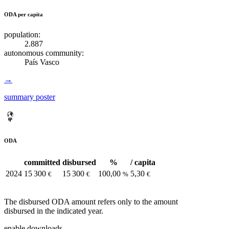
ODA per capita
population:
2.887
autonomous community:
País Vasco
→
summary poster
ODA
committed
disbursed
%
/ capita
2024
15 300
15 300
100,00
5,30
€
€
%
€
The disbursed ODA amount refers only to the amount
disbursed in the indicated year.
enable downloads