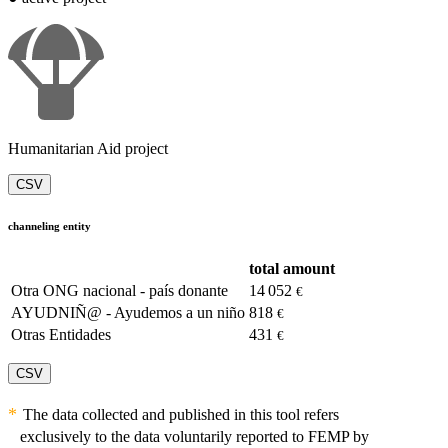
Humanitarian Aid project
CSV
channeling entity
total amount
Otra ONG nacional - país donante
14 052
€
AYUDNIÑ@ - Ayudemos a un niño
818
€
Otras Entidades
431
€
CSV
The data collected and published in this tool refers
exclusively to the data voluntarily reported to FEMP by