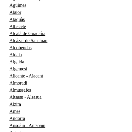
Agüimes
Alaior
Alaquàs
Albacete
Alcalá de Guadaíra
Alcázar de San Juan
Alcobendas
Aldaia
Algaida
Algemesí
Alicante - Alacant
Almoradí
Almussafes
Altsasu - Alsasua
Alzira
Ames
Andorra
Ansoáin - Antsoain