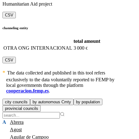
Humanitarian Aid project
CSV
channeling entity
total amount
OTRA ONG INTERNACIONAL
3 000
€
CSV
The data collected and published in this tool refers
exclusively to the data voluntarily reported to FEMP by
local governments through the platform
cooperacion.femp.es
.
city councils
by autonomous Cmty
by population
provincial councils
A
Abrera
Agost
Aguilar de Campoo