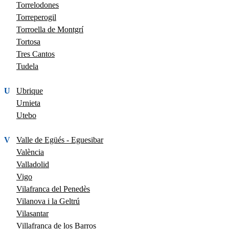
Torrelodones
Torreperogil
Torroella de Montgrí
Tortosa
Tres Cantos
Tudela
U
Ubrique
Urnieta
Utebo
V
Valle de Egüés - Eguesibar
València
Valladolid
Vigo
Vilafranca del Penedès
Vilanova i la Geltrú
Vilasantar
Villafranca de los Barros