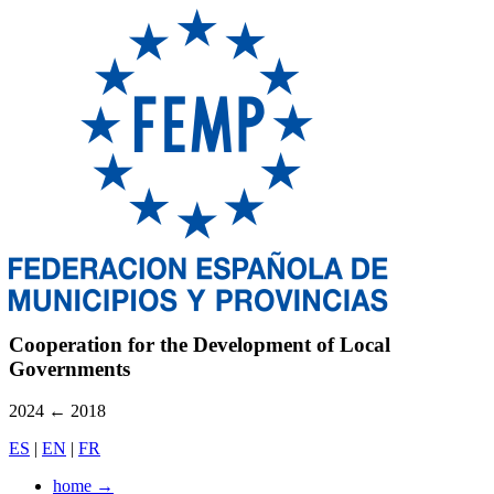
Cooperation for the Development of Local
Governments
2024
←
2018
ES
|
EN
|
FR
home
→