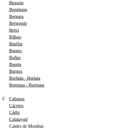
Beasain
Benidorm
Bergara
Bergondo
Betxí
Bilbao
Binéfar
Brenes
Bullas
Burela
Burgos
Burlada - Burlata
Borriana - Burriana
C
Cabanas
Cáceres
Cádiz
Calatayud
Caldes de Montbui