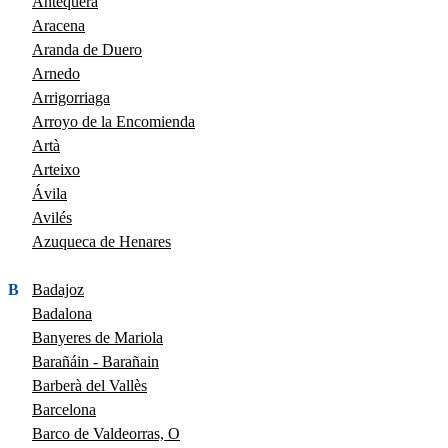
Antequera
Aracena
Aranda de Duero
Arnedo
Arrigorriaga
Arroyo de la Encomienda
Artà
Arteixo
Ávila
Avilés
Azuqueca de Henares
B
Badajoz
Badalona
Banyeres de Mariola
Barañáin - Barañain
Barberà del Vallès
Barcelona
Barco de Valdeorras, O