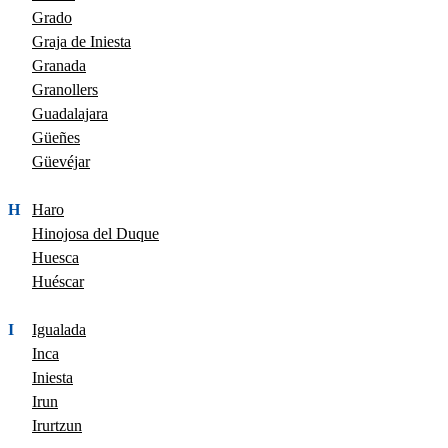
Grado
Graja de Iniesta
Granada
Granollers
Guadalajara
Güeñes
Güevéjar
H
Haro
Hinojosa del Duque
Huesca
Huéscar
I
Igualada
Inca
Iniesta
Irun
Irurtzun