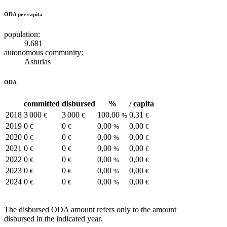
ODA per capita
population:
9.681
autonomous community:
Asturias
ODA
committed
disbursed
%
/ capita
2018
3 000
3 000
100,00
0,31
€
€
%
€
2019
0
0
0,00
0,00
€
€
%
€
2020
0
0
0,00
0,00
€
€
%
€
2021
0
0
0,00
0,00
€
€
%
€
2022
0
0
0,00
0,00
€
€
%
€
2023
0
0
0,00
0,00
€
€
%
€
2024
0
0
0,00
0,00
€
€
%
€
The disbursed ODA amount refers only to the amount
disbursed in the indicated year.