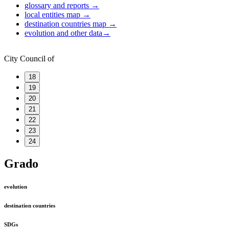
glossary and reports
→
local entities map
→
destination countries map
→
evolution and other data
→
City Council of
18
19
20
21
22
23
24
Grado
evolution
destination countries
SDGs