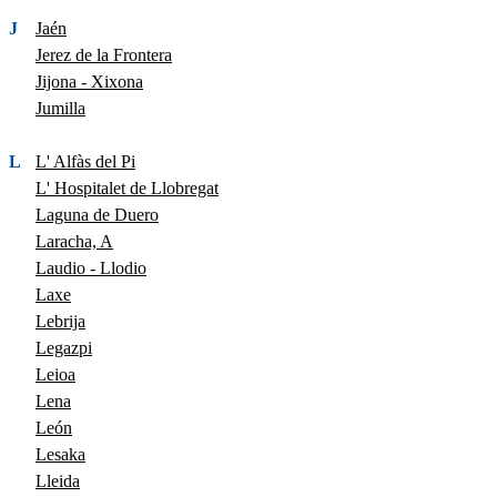
J
Jaén
Jerez de la Frontera
Jijona - Xixona
Jumilla
L
L' Alfàs del Pi
L' Hospitalet de Llobregat
Laguna de Duero
Laracha, A
Laudio - Llodio
Laxe
Lebrija
Legazpi
Leioa
Lena
León
Lesaka
Lleida