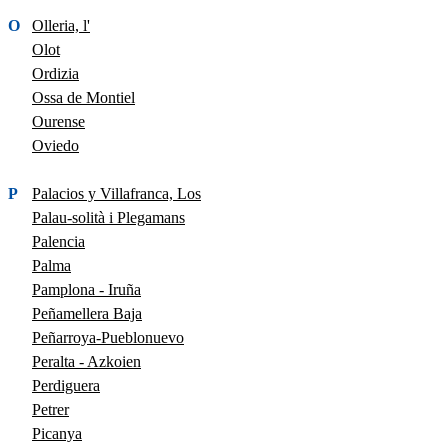
O
Olleria, l'
Olot
Ordizia
Ossa de Montiel
Ourense
Oviedo
P
Palacios y Villafranca, Los
Palau-solità i Plegamans
Palencia
Palma
Pamplona - Iruña
Peñamellera Baja
Peñarroya-Pueblonuevo
Peralta - Azkoien
Perdiguera
Petrer
Picanya