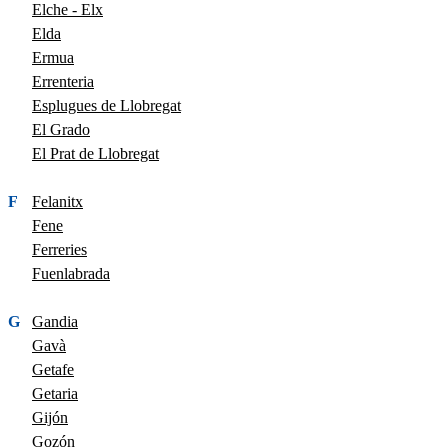
Elche - Elx
Elda
Ermua
Errenteria
Esplugues de Llobregat
El Grado
El Prat de Llobregat
F
Felanitx
Fene
Ferreries
Fuenlabrada
G
Gandia
Gavà
Getafe
Getaria
Gijón
Gozón