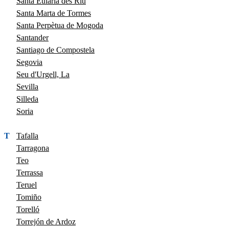
Santa Eulària des Riu
Santa Marta de Tormes
Santa Perpètua de Mogoda
Santander
Santiago de Compostela
Segovia
Seu d'Urgell, La
Sevilla
Silleda
Soria
T
Tafalla
Tarragona
Teo
Terrassa
Teruel
Tomiño
Torelló
Torrejón de Ardoz