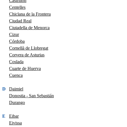
Castrillón
Centelles
Chiclana de la Frontera
Ciudad Real
Ciutadella de Menorca
Cizur
Córdoba
Cornellà de Llobregat
Corvera de Asturias
Coslada
Cuarte de Huerva
Cuenca
D
Daimiel
Donostia - San Sebastián
Durango
E
Eibar
Eivissa