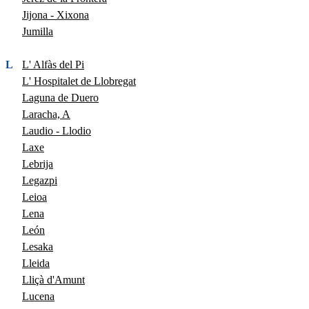
Jijona - Xixona
Jumilla
L
L' Alfàs del Pi
L' Hospitalet de Llobregat
Laguna de Duero
Laracha, A
Laudio - Llodio
Laxe
Lebrija
Legazpi
Leioa
Lena
León
Lesaka
Lleida
Lliçà d'Amunt
Lucena