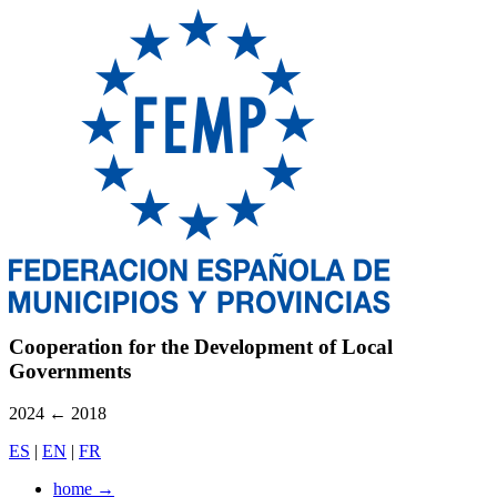
Cooperation for the Development of Local
Governments
2024
←
2018
ES
|
EN
|
FR
home
→