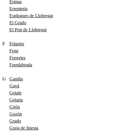
Ermua
Errenteria
Esplugues de Llobregat
El Grado
El Prat de Llobregat
F
Felanitx
Fene
Ferreries
Fuenlabrada
G
Gandia
Gavà
Getafe
Getaria
Gijón
Gozón
Grado
Graja de Iniesta