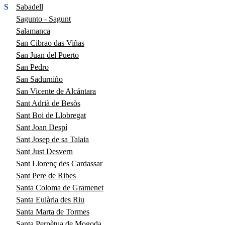
S
Sabadell
Sagunto - Sagunt
Salamanca
San Cibrao das Viñas
San Juan del Puerto
San Pedro
San Sadurniño
San Vicente de Alcántara
Sant Adrià de Besòs
Sant Boi de Llobregat
Sant Joan Despí
Sant Josep de sa Talaia
Sant Just Desvern
Sant Llorenç des Cardassar
Sant Pere de Ribes
Santa Coloma de Gramenet
Santa Eulària des Riu
Santa Marta de Tormes
Santa Perpètua de Mogoda