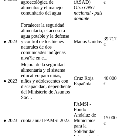
agroecológica de
(ASAD)
€
alimentos y el manejo
Otra ONG
comunitario del agua
nacional - país
donante
Fortalecer la seguridad
alimentaria, el acceso a
agua potable y la defensa
39 717
●
2023
y control de los bienes
Manos Unidas
€
naturales de dos
comunidades indígenas
niva?le en e...
Mejora de la seguridad
alimentaria y el sistema
educativo para niñas,
Cruz Roja
40 000
●
2023
niños y adolescentes con
Española
€
discapacidad, dependiente
del Ministerio de Asuntos
Soc...
FAMSI -
Fondo
Andaluz de
15 000
●
2023
cuota anual FAMSI 2023
Municipios
€
para la
Solidaridad