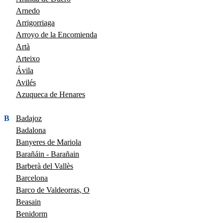
Arnedo
Arrigorriaga
Arroyo de la Encomienda
Artà
Arteixo
Ávila
Avilés
Azuqueca de Henares
B
Badajoz
Badalona
Banyeres de Mariola
Barañáin - Barañain
Barberà del Vallès
Barcelona
Barco de Valdeorras, O
Beasain
Benidorm