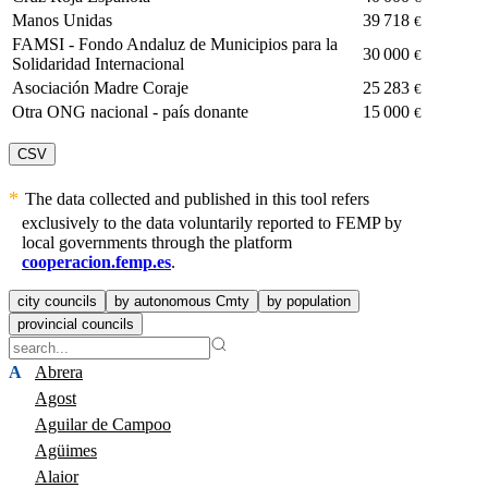
Manos Unidas
39 718
€
FAMSI - Fondo Andaluz de Municipios para la
30 000
€
Solidaridad Internacional
Asociación Madre Coraje
25 283
€
Otra ONG nacional - país donante
15 000
€
CSV
The data collected and published in this tool refers
exclusively to the data voluntarily reported to FEMP by
local governments through the platform
cooperacion.femp.es
.
city councils
by autonomous Cmty
by population
provincial councils
A
Abrera
Agost
Aguilar de Campoo
Agüimes
Alaior