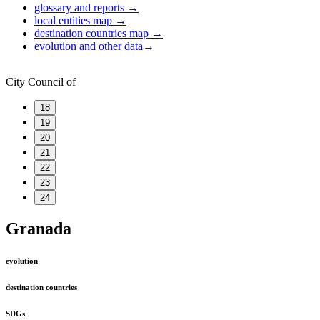
glossary and reports
→
local entities map
→
destination countries map
→
evolution and other data
→
City Council of
18
19
20
21
22
23
24
Granada
evolution
destination countries
SDGs