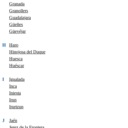
Granada
Granollers
Guadalajara
Güeñes
Güevéjar
H
Haro
Hinojosa del Duque
Huesca
Huéscar
I
Igualada
Inca
Iniesta
Irun
Irurtzun
J
Jaén
Jerez de la Frontera