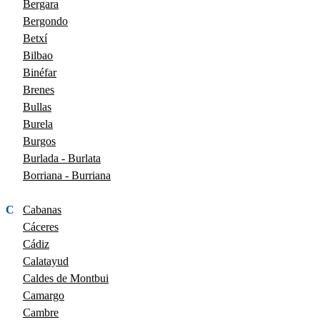
Bergara
Bergondo
Betxí
Bilbao
Binéfar
Brenes
Bullas
Burela
Burgos
Burlada - Burlata
Borriana - Burriana
C
Cabanas
Cáceres
Cádiz
Calatayud
Caldes de Montbui
Camargo
Cambre