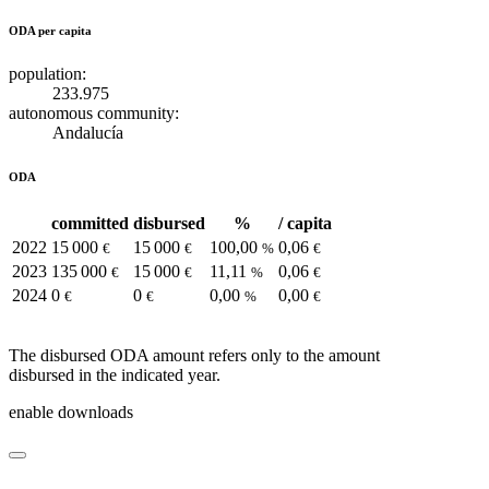
ODA per capita
population:
233.975
autonomous community:
Andalucía
ODA
committed
disbursed
%
/ capita
2022
15 000
15 000
100,00
0,06
€
€
%
€
2023
135 000
15 000
11,11
0,06
€
€
%
€
2024
0
0
0,00
0,00
€
€
%
€
The disbursed ODA amount refers only to the amount
disbursed in the indicated year.
enable downloads