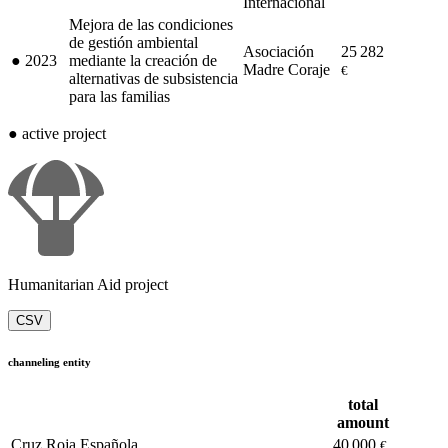
Internacional
Mejora de las condiciones
de gestión ambiental
Asociación
25 282
●
2023
mediante la creación de
Madre Coraje
€
alternativas de subsistencia
para las familias
●
active project
Humanitarian Aid project
CSV
channeling entity
total
amount
Cruz Roja Española
40 000
€