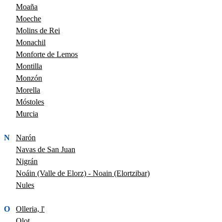
Moaña
Moeche
Molins de Rei
Monachil
Monforte de Lemos
Montilla
Monzón
Morella
Móstoles
Murcia
N
Narón
Navas de San Juan
Nigrán
Noáin (Valle de Elorz) - Noain (Elortzibar)
Nules
O
Olleria, l'
Olot