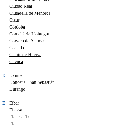
Ciudad Real
Ciutadella de Menorca
Cizur
Córdoba
Cornellà de Llobregat
Corvera de Asturias
Coslada
Cuarte de Huerva
Cuenca
D
Daimiel
Donostia - San Sebastián
Durango
E
Eibar
Eivissa
Elche - Elx
Elda