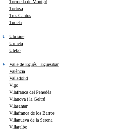
Torroella de Montgrí
Tortosa
Tres Cantos
Tudela
U
Ubrique
Urnieta
Utebo
V
Valle de Egüés - Eguesibar
València
Valladolid
Vigo
Vilafranca del Penedès
Vilanova i la Geltrú
Vilasantar
Villafranca de los Barros
Villanueva de la Serena
Villaralbo