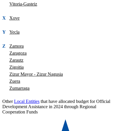
Vitoria-Gasteiz
X
Xove
Y
Yecla
Z
Zamora
Zaragoza
Zarautz
Zigoitia
Zizur Mayor - Zizur Nagusia
Zuera
Zumarraga
Other
Local Entities
that have allocated budget for Official
Development Assistance in 2024 through Regional
Cooperation Funds