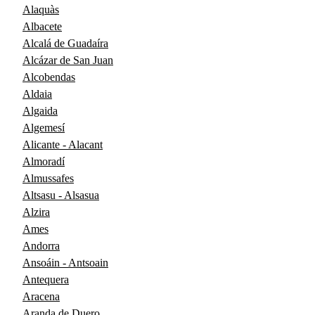
Alaquàs
Albacete
Alcalá de Guadaíra
Alcázar de San Juan
Alcobendas
Aldaia
Algaida
Algemesí
Alicante - Alacant
Almoradí
Almussafes
Altsasu - Alsasua
Alzira
Ames
Andorra
Ansoáin - Antsoain
Antequera
Aracena
Aranda de Duero