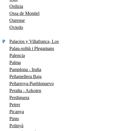
Ordizia
Ossa de Montiel
Ourense
Oviedo
P
Palacios y Villafranca, Los
Palau-solità i Plegamans
Palencia
Palma
Pamplona - Iruña
Peñamellera Baja
Peñarroya-Pueblonuevo
Peralta - Azkoien
Perdiguera
Petrer
Picanya
Pinto
Polinyà