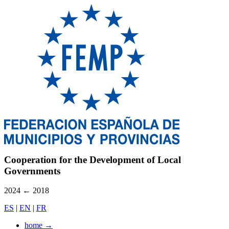
Cooperation for the Development of Local
Governments
2024
←
2018
ES
|
EN
|
FR
home
→