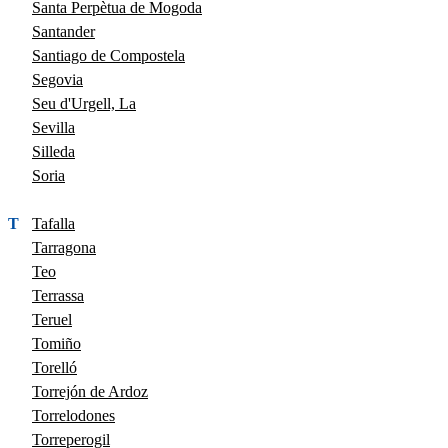
Santa Perpètua de Mogoda
Santander
Santiago de Compostela
Segovia
Seu d'Urgell, La
Sevilla
Silleda
Soria
T
Tafalla
Tarragona
Teo
Terrassa
Teruel
Tomiño
Torelló
Torrejón de Ardoz
Torrelodones
Torreperogil