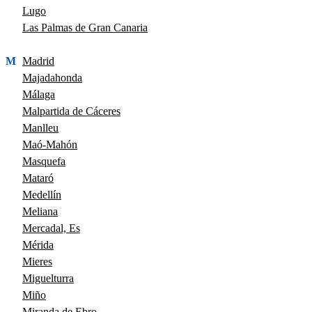
Lugo
Las Palmas de Gran Canaria
M
Madrid
Majadahonda
Málaga
Malpartida de Cáceres
Manlleu
Maó-Mahón
Masquefa
Mataró
Medellín
Meliana
Mercadal, Es
Mérida
Mieres
Miguelturra
Miño
Miranda de Ebro