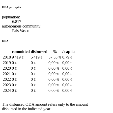
ODA per capita
population:
6.817
autonomous community:
País Vasco
ODA
committed
disbursed
%
/ capita
2018
9 419
5 419
57,53
0,79
€
€
%
€
2019
0
0
0,00
0,00
€
€
%
€
2020
0
0
0,00
0,00
€
€
%
€
2021
0
0
0,00
0,00
€
€
%
€
2022
0
0
0,00
0,00
€
€
%
€
2023
0
0
0,00
0,00
€
€
%
€
2024
0
0
0,00
0,00
€
€
%
€
The disbursed ODA amount refers only to the amount
disbursed in the indicated year.