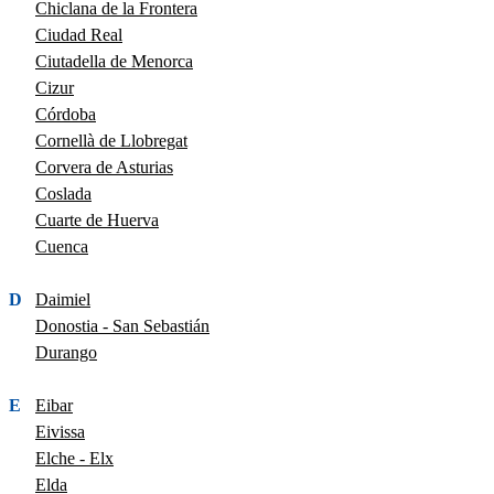
Chiclana de la Frontera
Ciudad Real
Ciutadella de Menorca
Cizur
Córdoba
Cornellà de Llobregat
Corvera de Asturias
Coslada
Cuarte de Huerva
Cuenca
D
Daimiel
Donostia - San Sebastián
Durango
E
Eibar
Eivissa
Elche - Elx
Elda