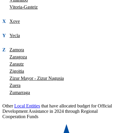
Vitoria-Gasteiz
X
Xove
Y
Yecla
Z
Zamora
Zaragoza
Zarautz
Zigoitia
Zizur Mayor - Zizur Nagusia
Zuera
Zumarraga
Other
Local Entities
that have allocated budget for Official
Development Assistance in 2024 through Regional
Cooperation Funds