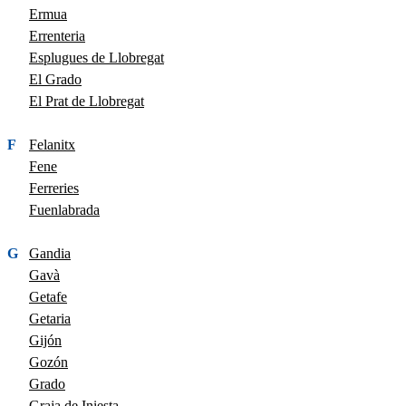
Ermua
Errenteria
Esplugues de Llobregat
El Grado
El Prat de Llobregat
F
Felanitx
Fene
Ferreries
Fuenlabrada
G
Gandia
Gavà
Getafe
Getaria
Gijón
Gozón
Grado
Graja de Iniesta