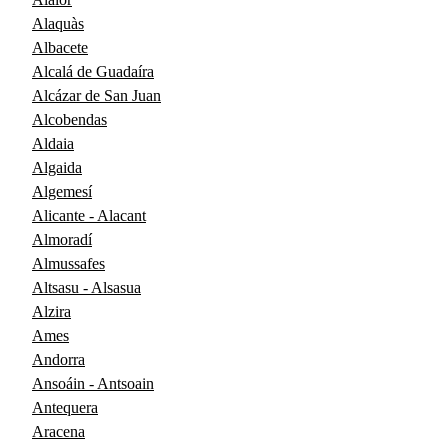
Alaquàs
Albacete
Alcalá de Guadaíra
Alcázar de San Juan
Alcobendas
Aldaia
Algaida
Algemesí
Alicante - Alacant
Almoradí
Almussafes
Altsasu - Alsasua
Alzira
Ames
Andorra
Ansoáin - Antsoain
Antequera
Aracena