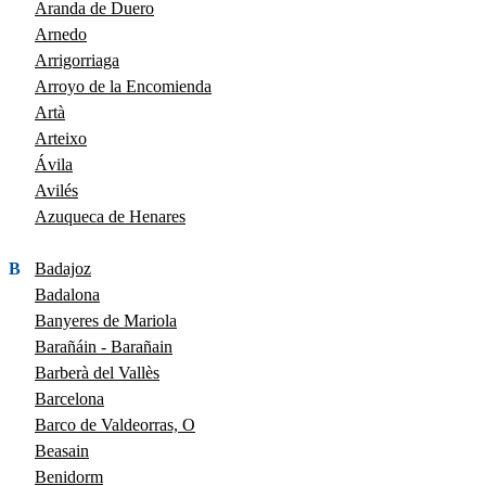
Aranda de Duero
Arnedo
Arrigorriaga
Arroyo de la Encomienda
Artà
Arteixo
Ávila
Avilés
Azuqueca de Henares
B
Badajoz
Badalona
Banyeres de Mariola
Barañáin - Barañain
Barberà del Vallès
Barcelona
Barco de Valdeorras, O
Beasain
Benidorm