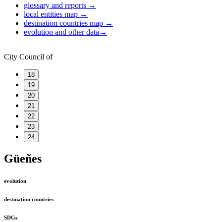
glossary and reports
→
local entities map
→
destination countries map
→
evolution and other data
→
City Council of
18
19
20
21
22
23
24
Güeñes
evolution
destination countries
SDGs