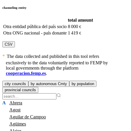
channeling entity
total amount
Otra entidad pública del país socio
8 000
€
Otra ONG nacional - país donante
1 419
€
CSV
The data collected and published in this tool refers
exclusively to the data voluntarily reported to FEMP by
local governments through the platform
cooperacion.femp.es
.
city councils
by autonomous Cmty
by population
provincial councils
A
Abrera
Agost
Aguilar de Campoo
Agüimes
Alaior