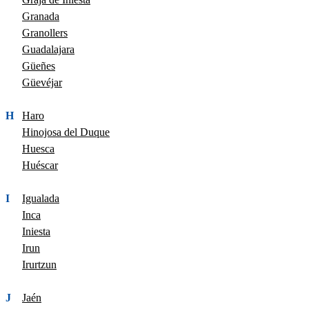
Granada
Granollers
Guadalajara
Güeñes
Güevéjar
H
Haro
Hinojosa del Duque
Huesca
Huéscar
I
Igualada
Inca
Iniesta
Irun
Irurtzun
J
Jaén