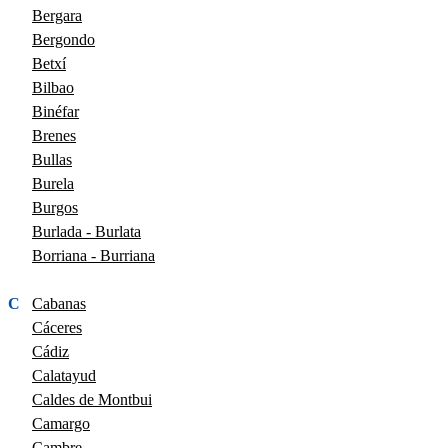
Bergara
Bergondo
Betxí
Bilbao
Binéfar
Brenes
Bullas
Burela
Burgos
Burlada - Burlata
Borriana - Burriana
C
Cabanas
Cáceres
Cádiz
Calatayud
Caldes de Montbui
Camargo
Cambre