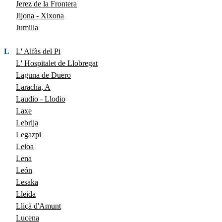
Jerez de la Frontera
Jijona - Xixona
Jumilla
L
L' Alfàs del Pi
L' Hospitalet de Llobregat
Laguna de Duero
Laracha, A
Laudio - Llodio
Laxe
Lebrija
Legazpi
Leioa
Lena
León
Lesaka
Lleida
Lliçà d'Amunt
Lucena