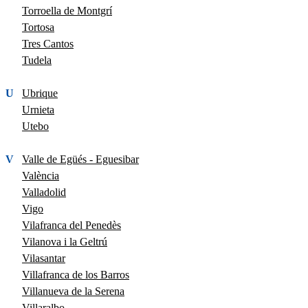
Torroella de Montgrí
Tortosa
Tres Cantos
Tudela
U
Ubrique
Urnieta
Utebo
V
Valle de Egüés - Eguesibar
València
Valladolid
Vigo
Vilafranca del Penedès
Vilanova i la Geltrú
Vilasantar
Villafranca de los Barros
Villanueva de la Serena
Villaralbo