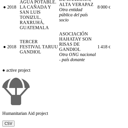
AGUA POTABLE.
ALTA VERAPAZ
●
2018
LA CAÑADA Y
8 000
€
Otra entidad
SAN LUIS
pública del país
TONIZUL.
socio
RAXRUHÁ,
GUATEMALA
ASOCIACIÓN
HAHATAY SON
TERCER
RISAS DE
●
2018
FESTIVAL TARUU
1 418
€
GANDIOL
GANDIOL
Otra ONG nacional
- país donante
●
active project
Humanitarian Aid project
CSV