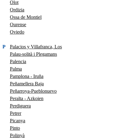
Olot
Ordizia
Ossa de Montiel
Ourense
Oviedo
P
Palacios y Villafranca, Los
Palau-solità i Plegamans
Palencia
Palma
Pamplona - Iruña
Peñamellera Baja
Peñarroya-Pueblonuevo
Peralta - Azkoien
Perdiguera
Petrer
Picanya
Pinto
Polinyà