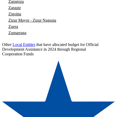
Zaragoza
Zarautz
Zigoitia
Zizur Mayor - Zizur Nagusia
Zuera
Zumarraga
Other
Local Entities
that have allocated budget for Official
Development Assistance in 2024 through Regional
Cooperation Funds