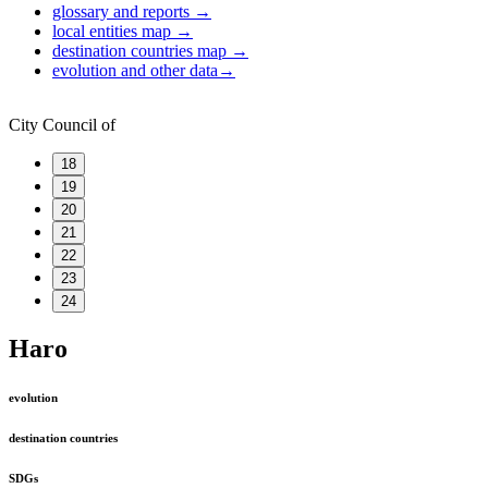
glossary and reports
→
local entities map
→
destination countries map
→
evolution and other data
→
City Council of
18
19
20
21
22
23
24
Haro
evolution
destination countries
SDGs