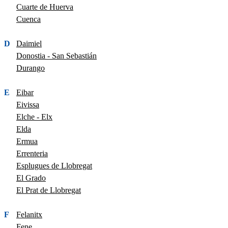
Cuarte de Huerva
Cuenca
D
Daimiel
Donostia - San Sebastián
Durango
E
Eibar
Eivissa
Elche - Elx
Elda
Ermua
Errenteria
Esplugues de Llobregat
El Grado
El Prat de Llobregat
F
Felanitx
Fene