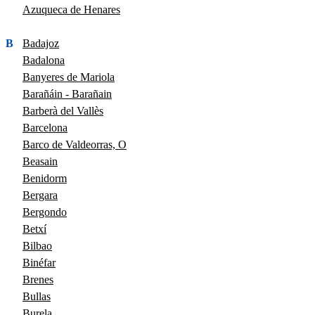
Azuqueca de Henares
B
Badajoz
Badalona
Banyeres de Mariola
Barañáin - Barañain
Barberà del Vallès
Barcelona
Barco de Valdeorras, O
Beasain
Benidorm
Bergara
Bergondo
Betxí
Bilbao
Binéfar
Brenes
Bullas
Burela