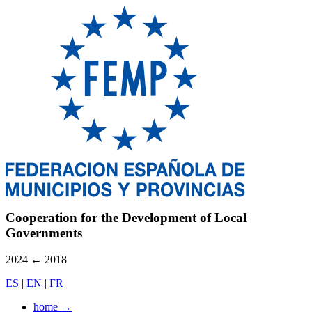
Cooperation for the Development of Local
Governments
2024
←
2018
ES
|
EN
|
FR
home
→