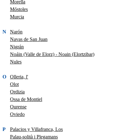
Morella
Móstoles
Murcia
N
Narón
Navas de San Juan
Nigrán
Noáin (Valle de Elorz) - Noain (Elortzibar)
Nules
O
Olleria, l'
Olot
Ordizia
Ossa de Montiel
Ourense
Oviedo
P
Palacios y Villafranca, Los
Palau-solità i Plegamans