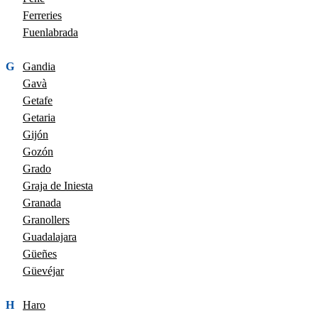
Ferreries
Fuenlabrada
G
Gandia
Gavà
Getafe
Getaria
Gijón
Gozón
Grado
Graja de Iniesta
Granada
Granollers
Guadalajara
Güeñes
Güevéjar
H
Haro