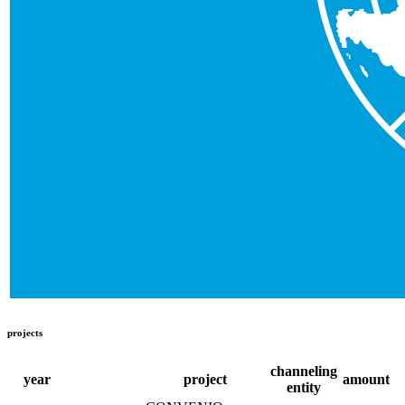
projects
channeling
year
project
amount
entity