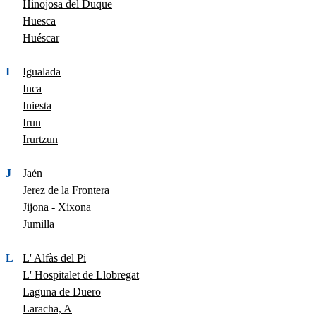
Hinojosa del Duque
Huesca
Huéscar
I
Igualada
Inca
Iniesta
Irun
Irurtzun
J
Jaén
Jerez de la Frontera
Jijona - Xixona
Jumilla
L
L' Alfàs del Pi
L' Hospitalet de Llobregat
Laguna de Duero
Laracha, A