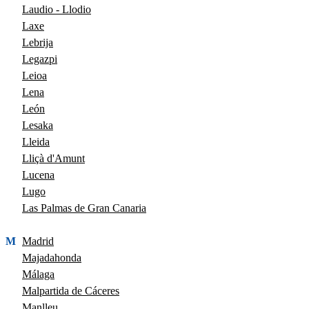
Laudio - Llodio
Laxe
Lebrija
Legazpi
Leioa
Lena
León
Lesaka
Lleida
Lliçà d'Amunt
Lucena
Lugo
Las Palmas de Gran Canaria
M
Madrid
Majadahonda
Málaga
Malpartida de Cáceres
Manlleu