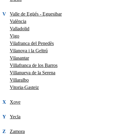
V
Valle de Egüés - Eguesibar
València
Valladolid
Vigo
Vilafranca del Penedès
Vilanova i la Geltrú
Vilasantar
Villafranca de los Barros
Villanueva de la Serena
Villaralbo
Vitoria-Gasteiz
X
Xove
Y
Yecla
Z
Zamora