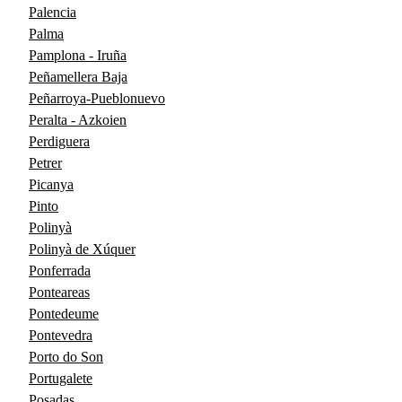
Palencia
Palma
Pamplona - Iruña
Peñamellera Baja
Peñarroya-Pueblonuevo
Peralta - Azkoien
Perdiguera
Petrer
Picanya
Pinto
Polinyà
Polinyà de Xúquer
Ponferrada
Ponteareas
Pontedeume
Pontevedra
Porto do Son
Portugalete
Posadas