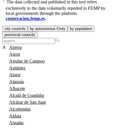
The data collected and published in this tool refers
exclusively to the data voluntarily reported to FEMP by
local governments through the platform
cooperacion.femp.es
.
city councils
by autonomous Cmty
by population
provincial councils
A
Abrera
Agost
Aguilar de Campoo
Agüimes
Alaior
Alaquàs
Albacete
Alcalá de Guadaíra
Alcázar de San Juan
Alcobendas
Aldaia
Algaida