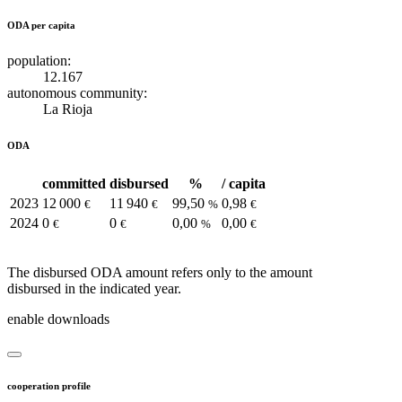
ODA per capita
population:
12.167
autonomous community:
La Rioja
ODA
committed
disbursed
%
/ capita
2023
12 000
11 940
99,50
0,98
€
€
%
€
2024
0
0
0,00
0,00
€
€
%
€
The disbursed ODA amount refers only to the amount
disbursed in the indicated year.
enable downloads
cooperation profile