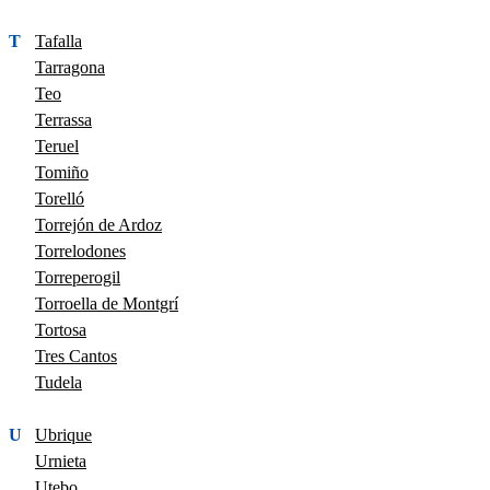
T
Tafalla
Tarragona
Teo
Terrassa
Teruel
Tomiño
Torelló
Torrejón de Ardoz
Torrelodones
Torreperogil
Torroella de Montgrí
Tortosa
Tres Cantos
Tudela
U
Ubrique
Urnieta
Utebo