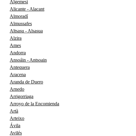
Algemesí
Alicante - Alacant
Almoradí
Almussafes
Altsasu - Alsasua
Alzira
Ames
Andorra
Ansoáin - Antsoain
Antequera
Aracena
Aranda de Duero
Arnedo
Arrigorriaga
Arroyo de la Encomienda
Artà
Arteixo
Ávila
Avilés