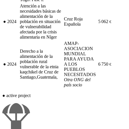
Atención a las
necesidades básicas de
alimentación de la
Cruz Roja
●
2024
población en situación
5 062
€
Española
de vulnerabilidad
afectada por la crisis
alimentaria en Níger
AMAP-
ASOCIACION
Derecho a la
MUNDIAL
alimentación de la
PARA AYUDA
población rural
●
2024
A LOS
6 750
€
vulnerable de la etnia
PUEBLOS
kaqchikel de Cruz de
NECESITADOS
Santiago,Guatemala,
Otra ONG del
país socio
●
active project