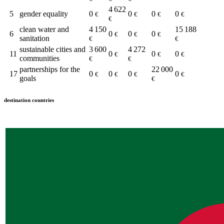
4 622
5
gender equality
0
0
0
0
€
€
€
€
€
clean water and
4 150
15 188
6
0
0
0
€
€
€
sanitation
€
€
sustainable cities and
3 600
4 272
11
0
0
0
€
€
€
communities
€
€
partnerships for the
22 000
17
0
0
0
0
€
€
€
€
goals
€
destination countries