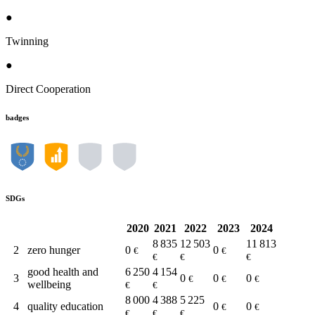
●
Twinning
●
Direct Cooperation
badges
SDGs
2020
2021
2022
2023
2024
8 835
12 503
11 813
2
zero hunger
0
0
€
€
€
€
€
good health and
6 250
4 154
3
0
0
0
€
€
€
wellbeing
€
€
8 000
4 388
5 225
4
quality education
0
0
€
€
€
€
€