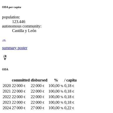
ODA per capita
population:
123.446
autonomous community:
Castilla y León
→
summary poster
ODA
committed
disbursed
%
/ capita
2020
22 000
22 000
100,00
0,18
€
€
%
€
2021
22 000
22 000
100,00
0,18
€
€
%
€
2022
22 000
22 000
100,00
0,18
€
€
%
€
2023
22 000
22 000
100,00
0,18
€
€
%
€
2024
27 000
27 000
100,00
0,22
€
€
%
€