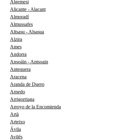
Algemesí
Alicante - Alacant
Almoradí
Almussafes
Altsasu - Alsasua
Alzira
Ames
Andorra
Ansoáin - Antsoain
Antequera
Aracena
Aranda de Duero
Arnedo
Arrigorriaga
Arroyo de la Encomienda
Artà
Arteixo
Ávila
Avilés