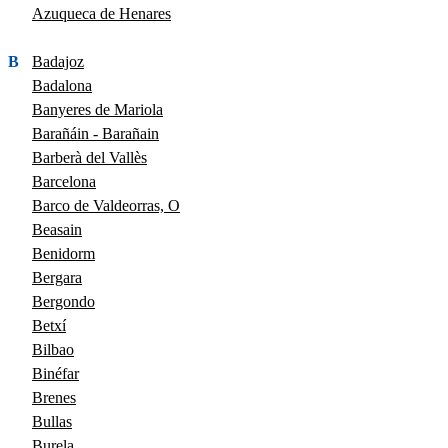
Azuqueca de Henares
B
Badajoz
Badalona
Banyeres de Mariola
Barañáin - Barañain
Barberà del Vallès
Barcelona
Barco de Valdeorras, O
Beasain
Benidorm
Bergara
Bergondo
Betxí
Bilbao
Binéfar
Brenes
Bullas
Burela