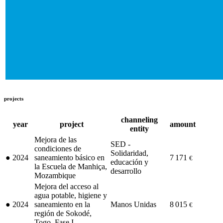
projects
channeling
year
project
amount
entity
Mejora de las
SED -
condiciones de
Solidaridad,
●
2024
saneamiento básico en
7 171
€
educación y
la Escuela de Manhiça,
desarrollo
Mozambique
Mejora del acceso al
agua potable, higiene y
●
2024
saneamiento en la
Manos Unidas
8 015
€
región de Sokodé,
Togo. Fase I.