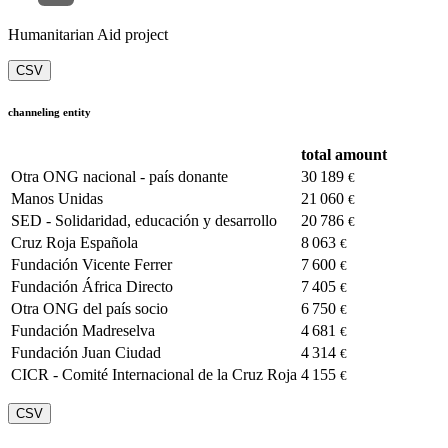
Humanitarian Aid project
CSV
channeling entity
total amount
Otra ONG nacional - país donante
30 189
€
Manos Unidas
21 060
€
SED - Solidaridad, educación y desarrollo
20 786
€
Cruz Roja Española
8 063
€
Fundación Vicente Ferrer
7 600
€
Fundación África Directo
7 405
€
Otra ONG del país socio
6 750
€
Fundación Madreselva
4 681
€
Fundación Juan Ciudad
4 314
€
CICR - Comité Internacional de la Cruz Roja
4 155
€
CSV