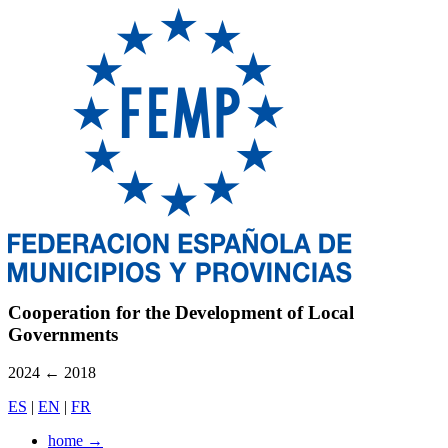
Cooperation for the Development of Local
Governments
2024
←
2018
ES
|
EN
|
FR
home
→