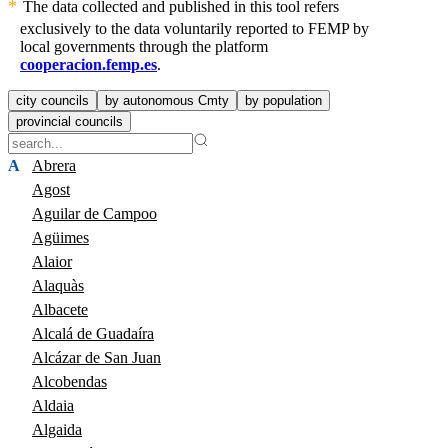
The data collected and published in this tool refers
exclusively to the data voluntarily reported to FEMP by
local governments through the platform
cooperacion.femp.es
.
city councils
by autonomous Cmty
by population
provincial councils
A
Abrera
Agost
Aguilar de Campoo
Agüimes
Alaior
Alaquàs
Albacete
Alcalá de Guadaíra
Alcázar de San Juan
Alcobendas
Aldaia
Algaida