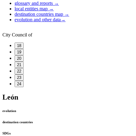
glossary and reports
→
local entities map
→
destination countries map
→
evolution and other data
→
City Council of
18
19
20
21
22
23
24
León
evolution
destination countries
SDGs