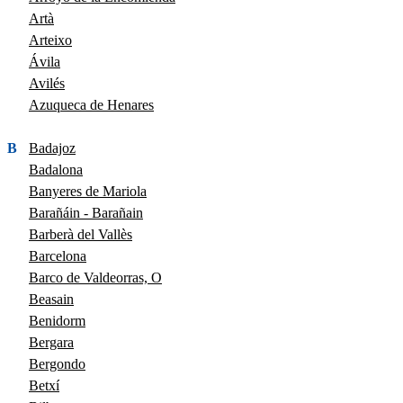
Artà
Arteixo
Ávila
Avilés
Azuqueca de Henares
B
Badajoz
Badalona
Banyeres de Mariola
Barañáin - Barañain
Barberà del Vallès
Barcelona
Barco de Valdeorras, O
Beasain
Benidorm
Bergara
Bergondo
Betxí