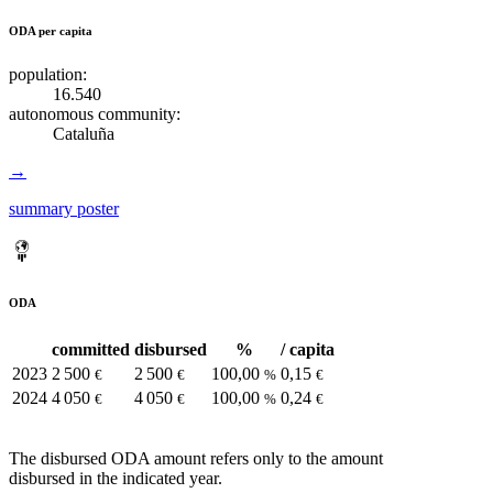
ODA per capita
population:
16.540
autonomous community:
Cataluña
→
summary poster
ODA
committed
disbursed
%
/ capita
2023
2 500
2 500
100,00
0,15
€
€
%
€
2024
4 050
4 050
100,00
0,24
€
€
%
€
The disbursed ODA amount refers only to the amount
disbursed in the indicated year.