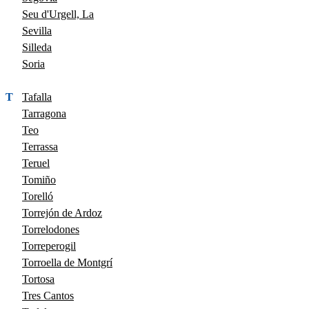
Seu d'Urgell, La
Sevilla
Silleda
Soria
T
Tafalla
Tarragona
Teo
Terrassa
Teruel
Tomiño
Torelló
Torrejón de Ardoz
Torrelodones
Torreperogil
Torroella de Montgrí
Tortosa
Tres Cantos