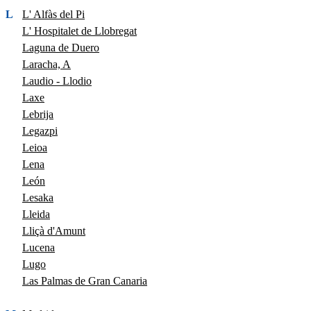
L
L' Alfàs del Pi
L' Hospitalet de Llobregat
Laguna de Duero
Laracha, A
Laudio - Llodio
Laxe
Lebrija
Legazpi
Leioa
Lena
León
Lesaka
Lleida
Lliçà d'Amunt
Lucena
Lugo
Las Palmas de Gran Canaria