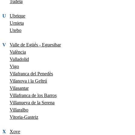
Tudela
U
Ubrique
Urnieta
Utebo
V
Valle de Egüés - Eguesibar
València
Valladolid
Vigo
Vilafranca del Penedès
Vilanova i la Geltrú
Vilasantar
Villafranca de los Barros
Villanueva de la Serena
Villaralbo
Vitoria-Gasteiz
X
Xove