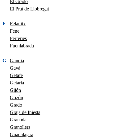
El Grado
El Prat de Llobregat
F
Felanitx
Fene
Ferreries
Fuenlabrada
G
Gandia
Gavà
Getafe
Getaria
Gijón
Gozón
Grado
Graja de Iniesta
Granada
Granollers
Guadalajara