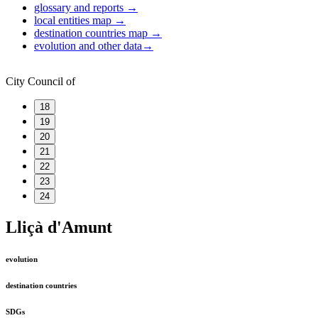
glossary and reports
→
local entities map
→
destination countries map
→
evolution and other data
→
City Council of
18
19
20
21
22
23
24
Lliçà d'Amunt
evolution
destination countries
SDGs