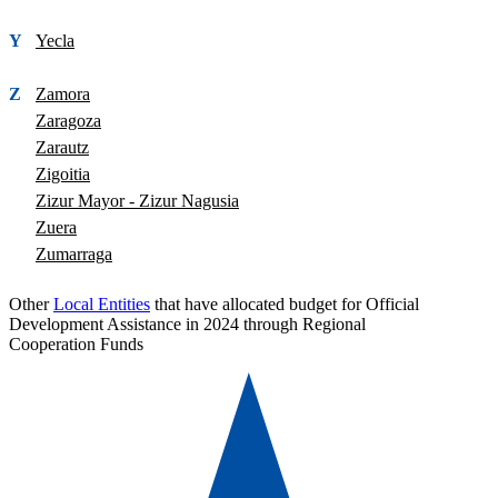
Y
Yecla
Z
Zamora
Zaragoza
Zarautz
Zigoitia
Zizur Mayor - Zizur Nagusia
Zuera
Zumarraga
Other
Local Entities
that have allocated budget for Official
Development Assistance in 2024 through Regional
Cooperation Funds