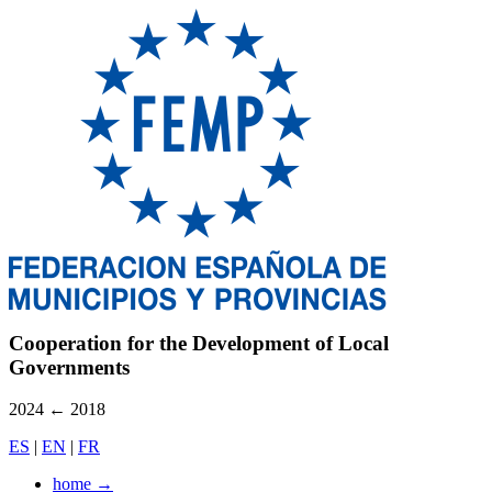
Cooperation for the Development of Local
Governments
2024
←
2018
ES
|
EN
|
FR
home
→