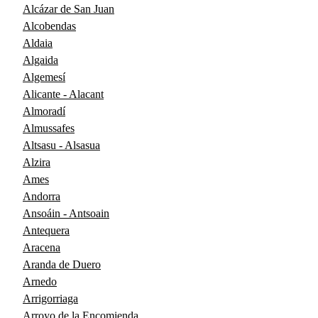
Alcázar de San Juan
Alcobendas
Aldaia
Algaida
Algemesí
Alicante - Alacant
Almoradí
Almussafes
Altsasu - Alsasua
Alzira
Ames
Andorra
Ansoáin - Antsoain
Antequera
Aracena
Aranda de Duero
Arnedo
Arrigorriaga
Arroyo de la Encomienda