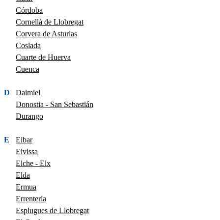
Córdoba
Cornellà de Llobregat
Corvera de Asturias
Coslada
Cuarte de Huerva
Cuenca
D
Daimiel
Donostia - San Sebastián
Durango
E
Eibar
Eivissa
Elche - Elx
Elda
Ermua
Errenteria
Esplugues de Llobregat