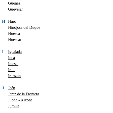
Güeñes
Güevéjar
H
Haro
Hinojosa del Duque
Huesca
Huéscar
I
Igualada
Inca
Iniesta
Irun
Irurtzun
J
Jaén
Jerez de la Frontera
Jijona - Xixona
Jumilla