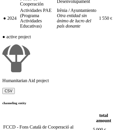
Desenvolupament
Cooperación
Actividades PAE
Irènia / Ayuntamiento
(Programa
Otra entidad sin
●
2024
1 550
€
Actividades
ánimo de lucro del
Educativas)
país donante
●
active project
Humanitarian Aid project
CSV
channeling entity
total
amount
FCCD - Fons Català de Cooperació al
5 000
€