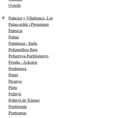
Oviedo
P
Palacios y Villafranca, Los
Palau-solità i Plegamans
Palencia
Palma
Pamplona - Iruña
Peñamellera Baja
Peñarroya-Pueblonuevo
Peralta - Azkoien
Perdiguera
Petrer
Picanya
Pinto
Polinyà
Polinyà de Xúquer
Ponferrada
Ponteareas