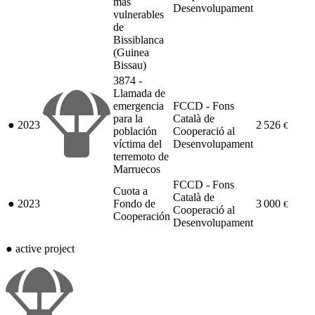
más
Desenvolupament
vulnerables
de
Bissiblanca
(Guinea
Bissau)
3874 -
Llamada de
emergencia
FCCD - Fons
para la
Català de
●
2023
2 526
€
población
Cooperació al
víctima del
Desenvolupament
terremoto de
Marruecos
FCCD - Fons
Cuota a
Català de
●
2023
Fondo de
3 000
€
Cooperació al
Cooperación
Desenvolupament
●
active project