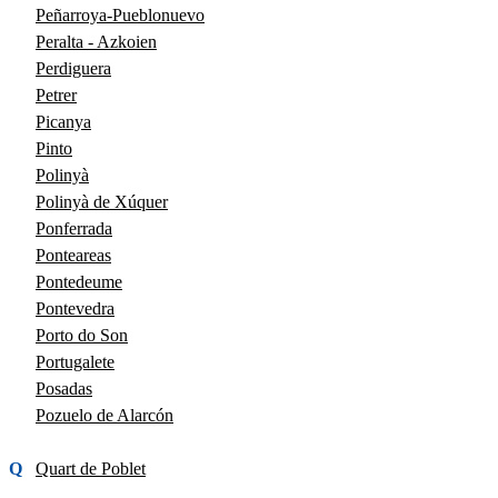
Peñarroya-Pueblonuevo
Peralta - Azkoien
Perdiguera
Petrer
Picanya
Pinto
Polinyà
Polinyà de Xúquer
Ponferrada
Ponteareas
Pontedeume
Pontevedra
Porto do Son
Portugalete
Posadas
Pozuelo de Alarcón
Q
Quart de Poblet