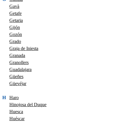
Gavà
Getafe
Getaria
Gijón
Gozón
Grado
Graja de Iniesta
Granada
Granollers
Guadalajara
Güeñes
Güevéjar
H
Haro
Hinojosa del Duque
Huesca
Huéscar