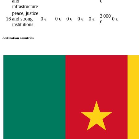
and
€
infrastructure
peace, justice
3 000
16
and strong
0
0
0
0
0
0
€
€
€
€
€
€
€
institutions
destination countries