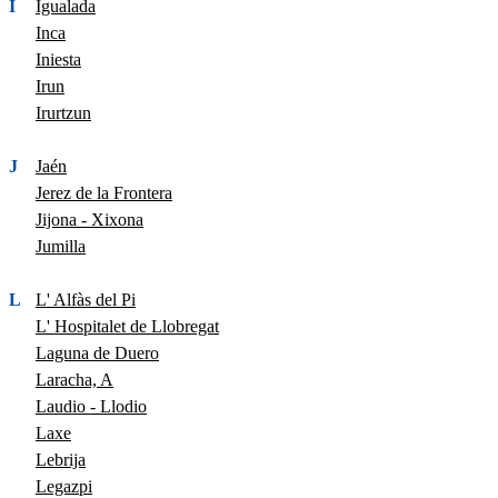
I
Igualada
Inca
Iniesta
Irun
Irurtzun
J
Jaén
Jerez de la Frontera
Jijona - Xixona
Jumilla
L
L' Alfàs del Pi
L' Hospitalet de Llobregat
Laguna de Duero
Laracha, A
Laudio - Llodio
Laxe
Lebrija
Legazpi