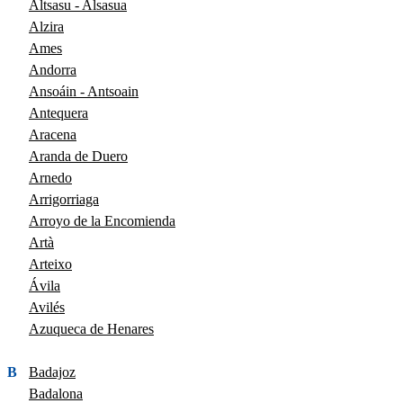
Altsasu - Alsasua
Alzira
Ames
Andorra
Ansoáin - Antsoain
Antequera
Aracena
Aranda de Duero
Arnedo
Arrigorriaga
Arroyo de la Encomienda
Artà
Arteixo
Ávila
Avilés
Azuqueca de Henares
B
Badajoz
Badalona