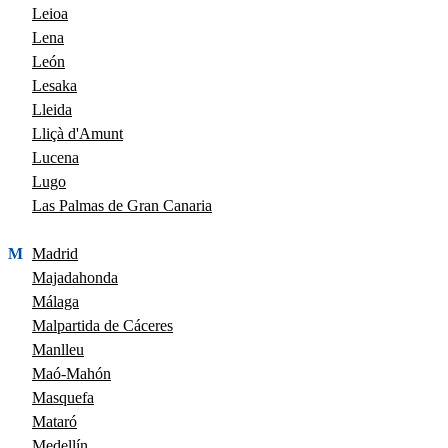
Leioa
Lena
León
Lesaka
Lleida
Lliçà d'Amunt
Lucena
Lugo
Las Palmas de Gran Canaria
M
Madrid
Majadahonda
Málaga
Malpartida de Cáceres
Manlleu
Maó-Mahón
Masquefa
Mataró
Medellín