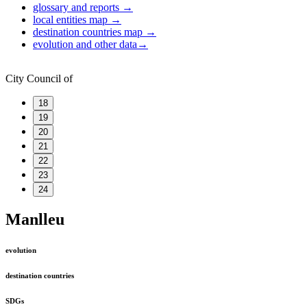
glossary and reports
→
local entities map
→
destination countries map
→
evolution and other data
→
City Council of
18
19
20
21
22
23
24
Manlleu
evolution
destination countries
SDGs