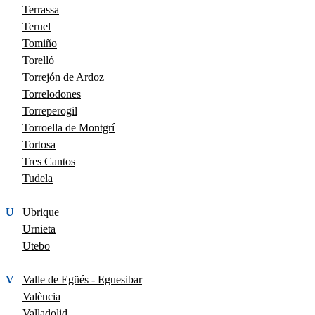
Terrassa
Teruel
Tomiño
Torelló
Torrejón de Ardoz
Torrelodones
Torreperogil
Torroella de Montgrí
Tortosa
Tres Cantos
Tudela
U
Ubrique
Urnieta
Utebo
V
Valle de Egüés - Eguesibar
València
Valladolid