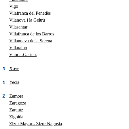
Vigo
Vilafranca del Penedès
Vilanova i la Geltrú
Vilasantar
Villafranca de los Barros
Villanueva de la Serena
Villaralbo
Vitoria-Gasteiz
X
Xove
Y
Yecla
Z
Zamora
Zaragoza
Zarautz
Zigoitia
Zizur Mayor - Zizur Nagusia