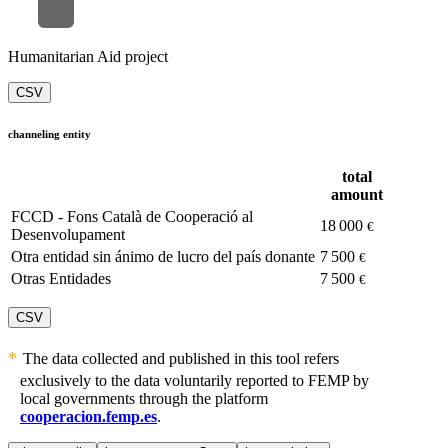
Humanitarian Aid project
CSV
channeling entity
total
amount
FCCD - Fons Català de Cooperació al
18 000
€
Desenvolupament
Otra entidad sin ánimo de lucro del país donante
7 500
€
Otras Entidades
7 500
€
CSV
The data collected and published in this tool refers
exclusively to the data voluntarily reported to FEMP by
local governments through the platform
cooperacion.femp.es
.