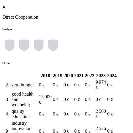
●
Direct Cooperation
badges
SDGs
2018
2019
2020
2021
2022
2023
2024
9 974
2
zero hunger
0
0
0
0
0
0
€
€
€
€
€
€
€
good health
15 000
3
and
0
0
0
0
0
0
€
€
€
€
€
€
€
wellbeing
quality
2 500
4
0
0
0
0
0
0
€
€
€
€
€
€
education
€
industry,
innovation
2 526
9
0
0
0
0
0
0
€
€
€
€
€
€