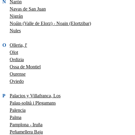
N
Narón
Navas de San Juan
Nigrán
Noáin (Valle de Elorz) - Noain (Elortzibar)
Nules
O
Olleria, l'
Olot
Ordizia
Ossa de Montiel
Ourense
Oviedo
P
Palacios y Villafranca, Los
Palau-solità i Plegamans
Palencia
Palma
Pamplona - Iruña
Peñamellera Baja