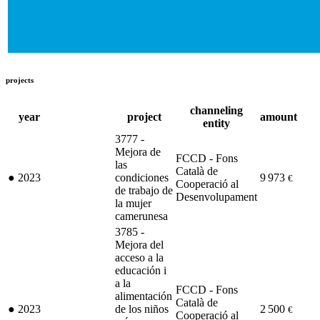
projects
channeling
year
project
amount
entity
3777 -
Mejora de
FCCD - Fons
las
Català de
●
2023
condiciones
9 973
€
Cooperació al
de trabajo de
Desenvolupament
la mujer
camerunesa
3785 -
Mejora del
acceso a la
educación i
a la
FCCD - Fons
alimentación
Català de
●
2023
de los niños
2 500
€
Cooperació al