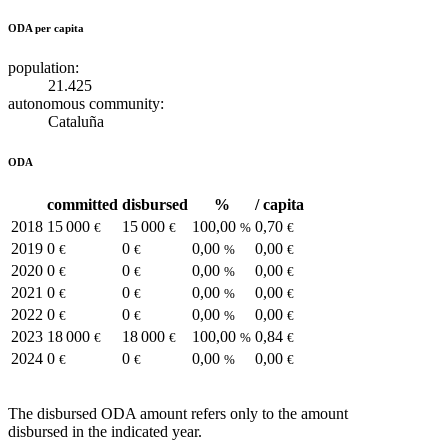
ODA per capita
population:
21.425
autonomous community:
Cataluña
ODA
committed
disbursed
%
/ capita
2018
15 000
15 000
100,00
0,70
€
€
%
€
2019
0
0
0,00
0,00
€
€
%
€
2020
0
0
0,00
0,00
€
€
%
€
2021
0
0
0,00
0,00
€
€
%
€
2022
0
0
0,00
0,00
€
€
%
€
2023
18 000
18 000
100,00
0,84
€
€
%
€
2024
0
0
0,00
0,00
€
€
%
€
The disbursed ODA amount refers only to the amount
disbursed in the indicated year.