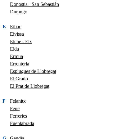
Donostia - San Sebastián
Durango
E
Eibar
Eivissa
Elche - Elx
Elda
Ermua
Errenteria
Esplugues de Llobregat
El Grado
El Prat de Llobregat
F
Felanitx
Fene
Ferreries
Fuenlabrada
G
Gandia