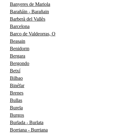
Banyeres de Mariola
Barañáin - Barañain
Barberà del Vallès
Barcelona
Barco de Valdeorras, O
Beasain
Benidorm
Bergara
Bergondo
Betxí
Bilbao
Binéfar
Brenes
Bullas
Burela
Burgos
Burlada - Burlata
Borriana - Burriana