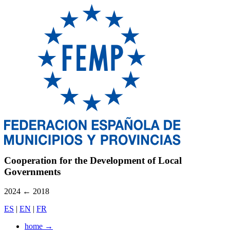
Cooperation for the Development of Local
Governments
2024
←
2018
ES
|
EN
|
FR
home
→