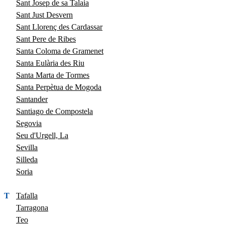
Sant Josep de sa Talaia
Sant Just Desvern
Sant Llorenç des Cardassar
Sant Pere de Ribes
Santa Coloma de Gramenet
Santa Eulària des Riu
Santa Marta de Tormes
Santa Perpètua de Mogoda
Santander
Santiago de Compostela
Segovia
Seu d'Urgell, La
Sevilla
Silleda
Soria
T
Tafalla
Tarragona
Teo