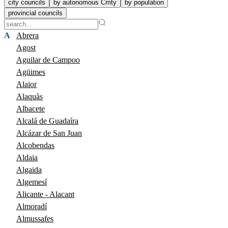
city councils
by autonomous Cmty
by population
provincial councils
A
Abrera
Agost
Aguilar de Campoo
Agüimes
Alaior
Alaquàs
Albacete
Alcalá de Guadaíra
Alcázar de San Juan
Alcobendas
Aldaia
Algaida
Algemesí
Alicante - Alacant
Almoradí
Almussafes