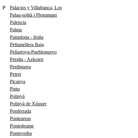
P
Palacios y Villafranca, Los
Palau-solità i Plegamans
Palencia
Palma
Pamplona - Iruña
Peñamellera Baja
Peñarroya-Pueblonuevo
Peralta - Azkoien
Perdiguera
Petrer
Picanya
Pinto
Polinyà
Polinyà de Xúquer
Ponferrada
Ponteareas
Pontedeume
Pontevedra