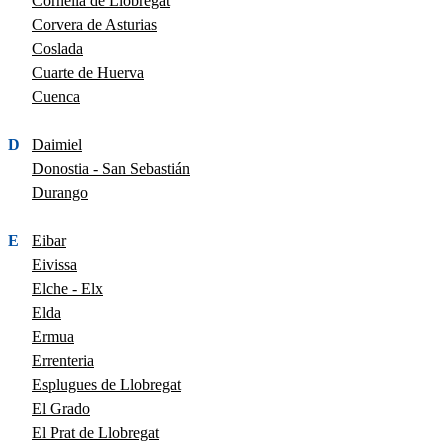
Cornellà de Llobregat
Corvera de Asturias
Coslada
Cuarte de Huerva
Cuenca
D
Daimiel
Donostia - San Sebastián
Durango
E
Eibar
Eivissa
Elche - Elx
Elda
Ermua
Errenteria
Esplugues de Llobregat
El Grado
El Prat de Llobregat