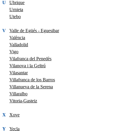
U
Ubrique
Urnieta
Utebo
V
Valle de Egüés - Eguesibar
València
Valladolid
Vigo
Vilafranca del Penedès
Vilanova i la Geltrú
Vilasantar
Villafranca de los Barros
Villanueva de la Serena
Villaralbo
Vitoria-Gasteiz
X
Xove
Y
Yecla