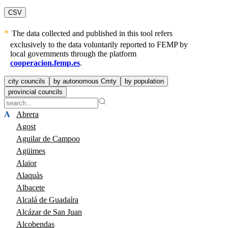
CSV
The data collected and published in this tool refers
exclusively to the data voluntarily reported to FEMP by
local governments through the platform
cooperacion.femp.es
.
city councils
by autonomous Cmty
by population
provincial councils
A
Abrera
Agost
Aguilar de Campoo
Agüimes
Alaior
Alaquàs
Albacete
Alcalá de Guadaíra
Alcázar de San Juan
Alcobendas