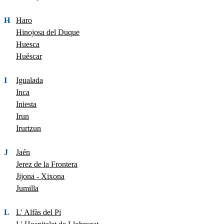
H
Haro
Hinojosa del Duque
Huesca
Huéscar
I
Igualada
Inca
Iniesta
Irun
Irurtzun
J
Jaén
Jerez de la Frontera
Jijona - Xixona
Jumilla
L
L' Alfàs del Pi