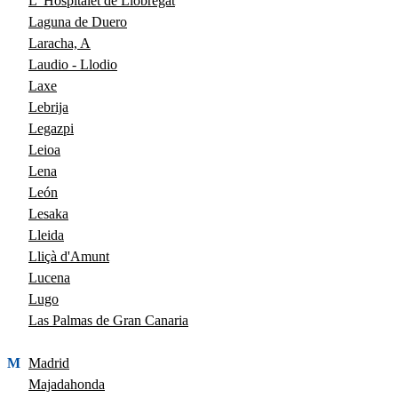
L' Hospitalet de Llobregat
Laguna de Duero
Laracha, A
Laudio - Llodio
Laxe
Lebrija
Legazpi
Leioa
Lena
León
Lesaka
Lleida
Lliçà d'Amunt
Lucena
Lugo
Las Palmas de Gran Canaria
M
Madrid
Majadahonda