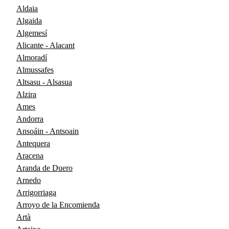
Aldaia
Algaida
Algemesí
Alicante - Alacant
Almoradí
Almussafes
Altsasu - Alsasua
Alzira
Ames
Andorra
Ansoáin - Antsoain
Antequera
Aracena
Aranda de Duero
Arnedo
Arrigorriaga
Arroyo de la Encomienda
Artà