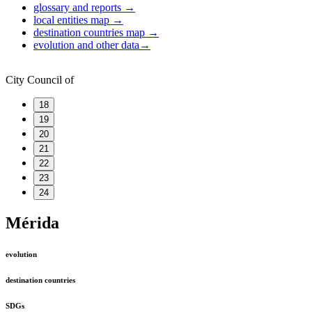
glossary and reports
→
local entities map
→
destination countries map
→
evolution and other data
→
City Council of
18
19
20
21
22
23
24
Mérida
evolution
destination countries
SDGs