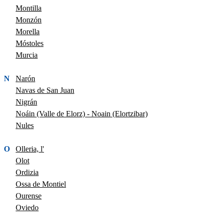
Montilla
Monzón
Morella
Móstoles
Murcia
N
Narón
Navas de San Juan
Nigrán
Noáin (Valle de Elorz) - Noain (Elortzibar)
Nules
O
Olleria, l'
Olot
Ordizia
Ossa de Montiel
Ourense
Oviedo