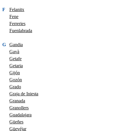
F
Felanitx
Fene
Ferreries
Fuenlabrada
G
Gandia
Gavà
Getafe
Getaria
Gijón
Gozón
Grado
Graja de Iniesta
Granada
Granollers
Guadalajara
Güeñes
Güevéjar