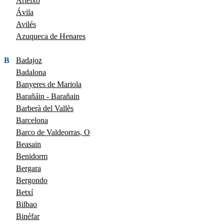
Arteixo
Ávila
Avilés
Azuqueca de Henares
B
Badajoz
Badalona
Banyeres de Mariola
Barañáin - Barañain
Barberà del Vallès
Barcelona
Barco de Valdeorras, O
Beasain
Benidorm
Bergara
Bergondo
Betxí
Bilbao
Binéfar