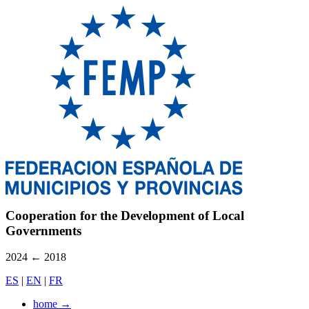
Cooperation for the Development of Local
Governments
2024
←
2018
ES
|
EN
|
FR
home
→