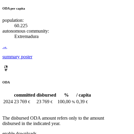
ODA per capita
population:
60.225
autonomous community:
Extremadura
→
summary poster
ODA
committed
disbursed
%
/ capita
2024
23 769
23 769
100,00
0,39
€
€
%
€
The disbursed ODA amount refers only to the amount
disbursed in the indicated year.
enable downloads