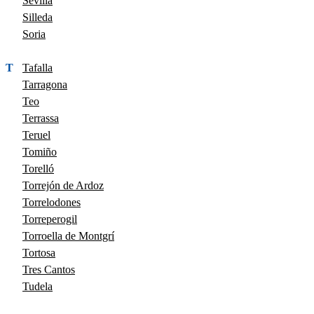
Sevilla
Silleda
Soria
T
Tafalla
Tarragona
Teo
Terrassa
Teruel
Tomiño
Torelló
Torrejón de Ardoz
Torrelodones
Torreperogil
Torroella de Montgrí
Tortosa
Tres Cantos
Tudela