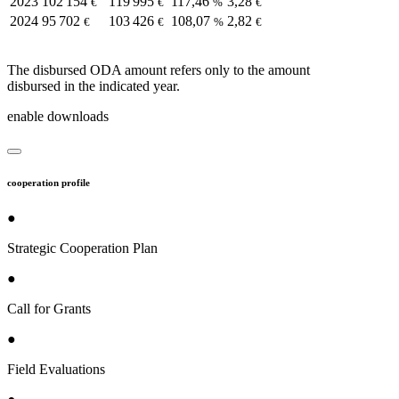
2023
102 154
119 995
117,46
3,28
€
€
%
€
2024
95 702
103 426
108,07
2,82
€
€
%
€
The disbursed ODA amount refers only to the amount
disbursed in the indicated year.
enable downloads
cooperation profile
●
Strategic Cooperation Plan
●
Call for Grants
●
Field Evaluations