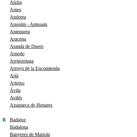
Alzira
Ames
Andorra
Ansoáin - Antsoain
Antequera
Aracena
Aranda de Duero
Arnedo
Arrigorriaga
Arroyo de la Encomienda
Artà
Arteixo
Ávila
Avilés
Azuqueca de Henares
B
Badajoz
Badalona
Banyeres de Mariola