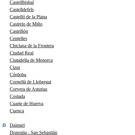
Castellbisbal
Castelldefels
Castelló de la Plana
Castrelo de Miño
Castrillón
Centelles
Chiclana de la Frontera
Ciudad Real
Ciutadella de Menorca
Cizur
Córdoba
Cornellà de Llobregat
Corvera de Asturias
Coslada
Cuarte de Huerva
Cuenca
D
Daimiel
Donostia - San Sebastián