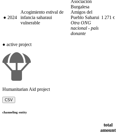
Asociación
Burgalesa
Acogimiento estival de
Amigos del
●
2024
infancia saharaui
Pueblo Saharui
1 271
€
vulnerable
Otra ONG
nacional - país
donante
●
active project
Humanitarian Aid project
CSV
channeling entity
total
amount