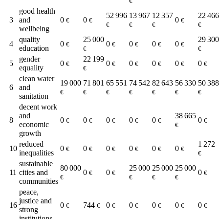
€
good health
52 996
13 967
12 357
22 466
3
and
0
0
0
€
€
€
€
€
€
€
wellbeing
quality
25 000
29 300
4
0
0
0
0
0
€
€
€
€
€
education
€
€
gender
22 199
5
0
0
0
0
0
0
€
€
€
€
€
€
equality
€
clean water
19 000
71 801
65 551
74 542
82 643
56 330
50 388
6
and
€
€
€
€
€
€
€
sanitation
decent work
and
38 665
8
0
0
0
0
0
0
€
€
€
€
€
€
economic
€
growth
reduced
1 272
10
0
0
0
0
0
0
€
€
€
€
€
€
inequalities
€
sustainable
80 000
25 000
25 000
25 000
11
cities and
0
0
0
€
€
€
€
€
€
€
communities
peace,
justice and
16
0
744
0
0
0
0
0
€
€
€
€
€
€
€
strong
institutions