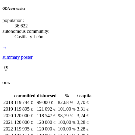
ODA per capita
population:
36.622
autonomous community:
Castilla y León
→
summary poster
ODA
committed
disbursed
%
/ capita
2018
119 744
99 000
82,68
2,70
€
€
%
€
2019
119 895
121 092
101,00
3,31
€
€
%
€
2020
120 000
118 547
98,79
3,24
€
€
%
€
2021
120 000
120 000
100,00
3,28
€
€
%
€
2022
119 995
120 000
100,00
3,28
€
€
%
€