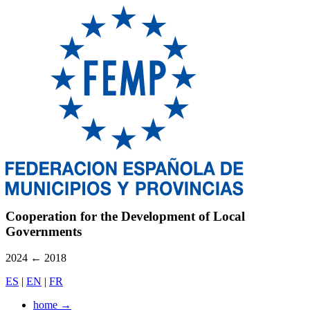
Cooperation for the Development of Local
Governments
2024
←
2018
ES
|
EN
|
FR
home
→