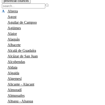
provincial councils
A
Abrera
Agost
Aguilar de Campoo
Agüimes
Alaior
Alaquàs
Albacete
Alcalá de Guadaíra
Alcázar de San Juan
Alcobendas
Aldaia
Algaida
Algemesí
Alicante - Alacant
Almoradí
Almussafes
Altsasu - Alsasua