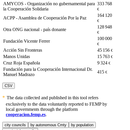
AMYCOS - Organización no gubernamental para
333 768
la Cooperación Solidaria
€
164 120
ACPP - Asamblea de Cooperación Por la Paz
€
128 948
Otra ONG nacional - país donante
€
100 000
Fundación Vicente Ferrer
€
Acción Sin Fronteras
45 156
€
Manos Unidas
15 763
€
Cruz Roja Española
9 324
€
Fundación para la Cooperación Internacional Dr.
415
€
Manuel Madrazo
CSV
The data collected and published in this tool refers
exclusively to the data voluntarily reported to FEMP by
local governments through the platform
cooperacion.femp.es
.
city councils
by autonomous Cmty
by population