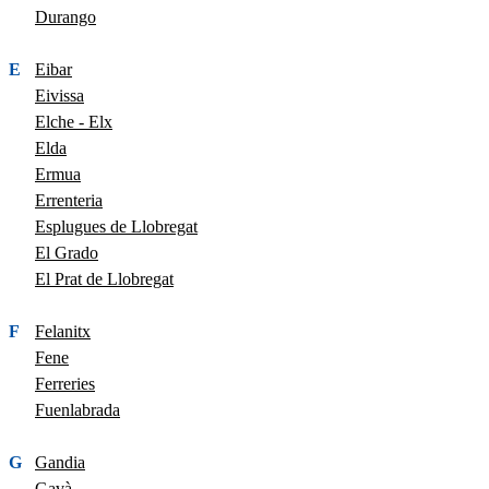
Durango
E
Eibar
Eivissa
Elche - Elx
Elda
Ermua
Errenteria
Esplugues de Llobregat
El Grado
El Prat de Llobregat
F
Felanitx
Fene
Ferreries
Fuenlabrada
G
Gandia
Gavà