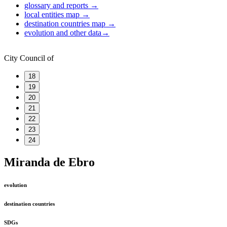
glossary and reports
→
local entities map
→
destination countries map
→
evolution and other data
→
City Council of
18
19
20
21
22
23
24
Miranda de Ebro
evolution
destination countries
SDGs