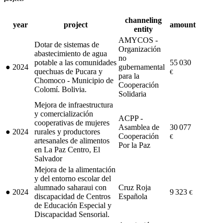
channeling
year
project
amount
entity
AMYCOS -
Dotar de sistemas de
Organización
abastecimiento de agua
no
potable a las comunidades
55 030
●
2024
gubernamental
quechuas de Pucara y
€
para la
Chomoco - Municipio de
Cooperación
Colomí. Bolivia.
Solidaria
Mejora de infraestructura
y comercialización
ACPP -
cooperativas de mujeres
Asamblea de
30 077
●
2024
rurales y productores
Cooperación
€
artesanales de alimentos
Por la Paz
en La Paz Centro, El
Salvador
Mejora de la alimentación
y del entorno escolar del
alumnado saharaui con
Cruz Roja
●
2024
9 323
€
discapacidad de Centros
Española
de Educación Especial y
Discapacidad Sensorial.