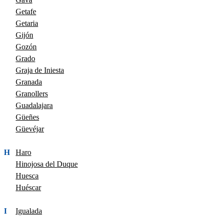
Getafe
Getaria
Gijón
Gozón
Grado
Graja de Iniesta
Granada
Granollers
Guadalajara
Güeñes
Güevéjar
H
Haro
Hinojosa del Duque
Huesca
Huéscar
I
Igualada