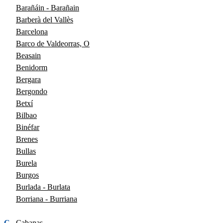
Barañáin - Barañain
Barberà del Vallès
Barcelona
Barco de Valdeorras, O
Beasain
Benidorm
Bergara
Bergondo
Betxí
Bilbao
Binéfar
Brenes
Bullas
Burela
Burgos
Burlada - Burlata
Borriana - Burriana
C
Cabanas