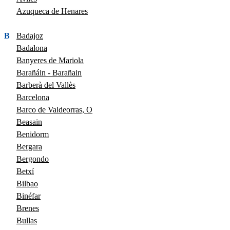
Azuqueca de Henares
B
Badajoz
Badalona
Banyeres de Mariola
Barañáin - Barañain
Barberà del Vallès
Barcelona
Barco de Valdeorras, O
Beasain
Benidorm
Bergara
Bergondo
Betxí
Bilbao
Binéfar
Brenes
Bullas