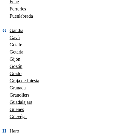
Fene
Ferreries
Fuenlabrada
G
Gandia
Gavà
Getafe
Getaria
Gijón
Gozón
Grado
Graja de Iniesta
Granada
Granollers
Guadalajara
Güeñes
Güevéjar
H
Haro