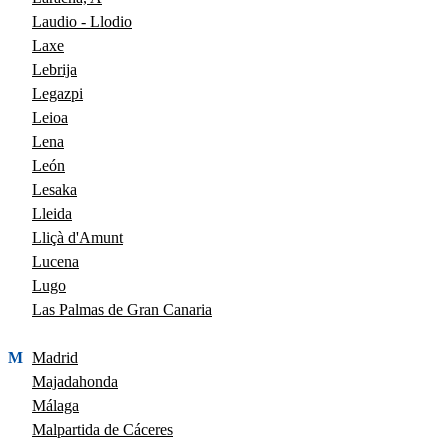
Laudio - Llodio
Laxe
Lebrija
Legazpi
Leioa
Lena
León
Lesaka
Lleida
Lliçà d'Amunt
Lucena
Lugo
Las Palmas de Gran Canaria
M
Madrid
Majadahonda
Málaga
Malpartida de Cáceres