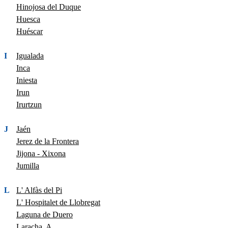
Hinojosa del Duque
Huesca
Huéscar
I
Igualada
Inca
Iniesta
Irun
Irurtzun
J
Jaén
Jerez de la Frontera
Jijona - Xixona
Jumilla
L
L' Alfàs del Pi
L' Hospitalet de Llobregat
Laguna de Duero
Laracha, A