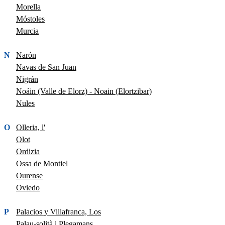
Morella
Móstoles
Murcia
N
Narón
Navas de San Juan
Nigrán
Noáin (Valle de Elorz) - Noain (Elortzibar)
Nules
O
Olleria, l'
Olot
Ordizia
Ossa de Montiel
Ourense
Oviedo
P
Palacios y Villafranca, Los
Palau-solità i Plegamans