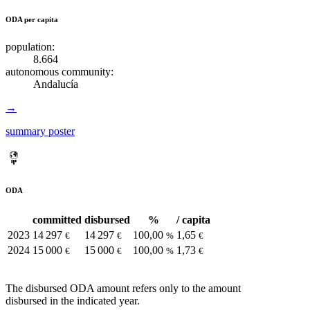
ODA per capita
population:
8.664
autonomous community:
Andalucía
→
summary poster
ODA
committed
disbursed
%
/ capita
2023
14 297
14 297
100,00
1,65
€
€
%
€
2024
15 000
15 000
100,00
1,73
€
€
%
€
The disbursed ODA amount refers only to the amount
disbursed in the indicated year.