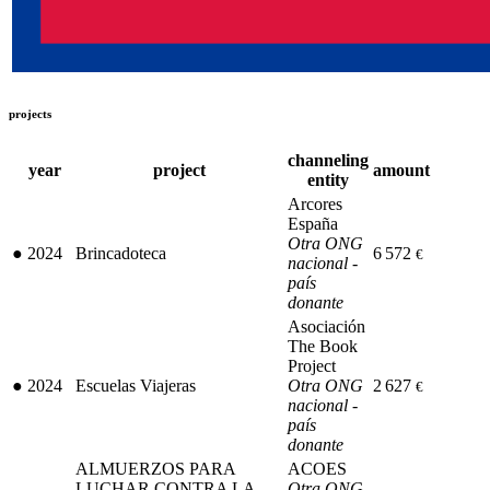
projects
channeling
year
project
amount
entity
Arcores
España
Otra ONG
●
2024
Brincadoteca
6 572
€
nacional -
país
donante
Asociación
The Book
Project
●
2024
Escuelas Viajeras
Otra ONG
2 627
€
nacional -
país
donante
ALMUERZOS PARA
ACOES
LUCHAR CONTRA LA
Otra ONG