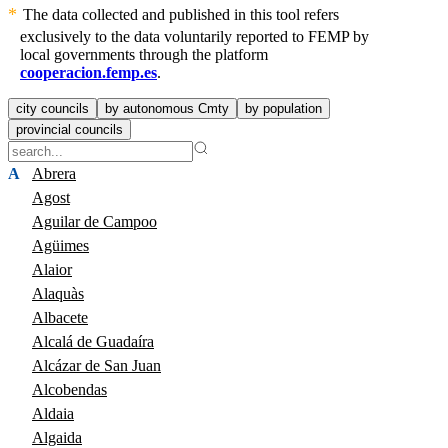
The data collected and published in this tool refers
exclusively to the data voluntarily reported to FEMP by
local governments through the platform
cooperacion.femp.es
.
city councils
by autonomous Cmty
by population
provincial councils
A
Abrera
Agost
Aguilar de Campoo
Agüimes
Alaior
Alaquàs
Albacete
Alcalá de Guadaíra
Alcázar de San Juan
Alcobendas
Aldaia
Algaida