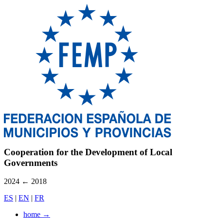
Cooperation for the Development of Local
Governments
2024
←
2018
ES
|
EN
|
FR
home
→