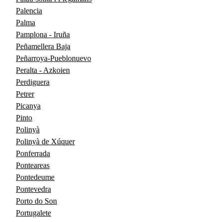
Palencia
Palma
Pamplona - Iruña
Peñamellera Baja
Peñarroya-Pueblonuevo
Peralta - Azkoien
Perdiguera
Petrer
Picanya
Pinto
Polinyà
Polinyà de Xúquer
Ponferrada
Ponteareas
Pontedeume
Pontevedra
Porto do Son
Portugalete