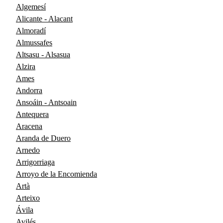
Algemesí
Alicante - Alacant
Almoradí
Almussafes
Altsasu - Alsasua
Alzira
Ames
Andorra
Ansoáin - Antsoain
Antequera
Aracena
Aranda de Duero
Arnedo
Arrigorriaga
Arroyo de la Encomienda
Artà
Arteixo
Ávila
Avilés