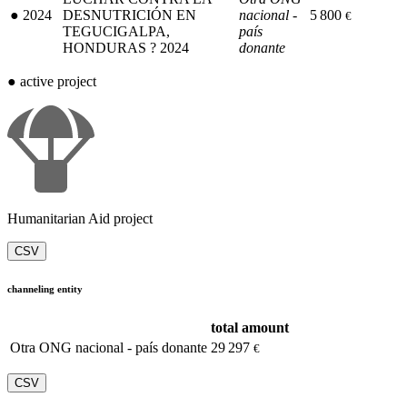
●
2024
DESNUTRICIÓN EN
nacional -
5 800
€
TEGUCIGALPA,
país
HONDURAS ? 2024
donante
●
active project
Humanitarian Aid project
CSV
channeling entity
total amount
Otra ONG nacional - país donante
29 297
€
CSV