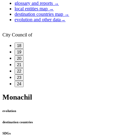
glossary and reports
→
local entities map
→
destination countries map
→
evolution and other data
→
City Council of
18
19
20
21
22
23
24
Monachil
evolution
destination countries
SDGs