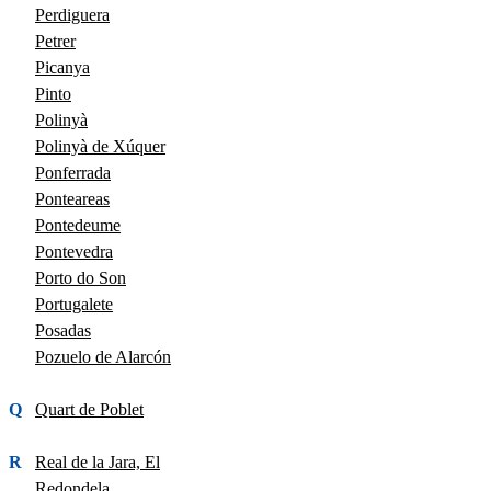
Perdiguera
Petrer
Picanya
Pinto
Polinyà
Polinyà de Xúquer
Ponferrada
Ponteareas
Pontedeume
Pontevedra
Porto do Son
Portugalete
Posadas
Pozuelo de Alarcón
Q
Quart de Poblet
R
Real de la Jara, El
Redondela