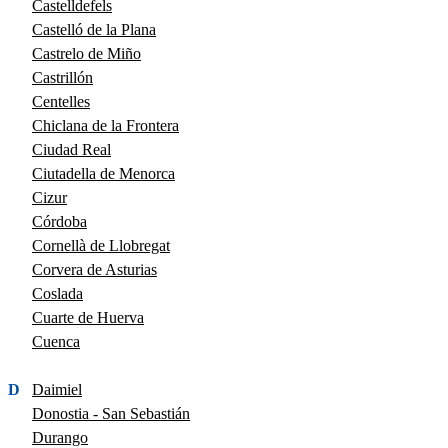
Castelldefels
Castelló de la Plana
Castrelo de Miño
Castrillón
Centelles
Chiclana de la Frontera
Ciudad Real
Ciutadella de Menorca
Cizur
Córdoba
Cornellà de Llobregat
Corvera de Asturias
Coslada
Cuarte de Huerva
Cuenca
D
Daimiel
Donostia - San Sebastián
Durango