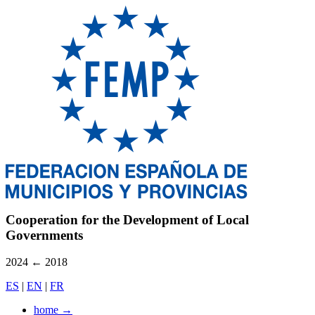
Cooperation for the Development of Local
Governments
2024
←
2018
ES
|
EN
|
FR
home
→