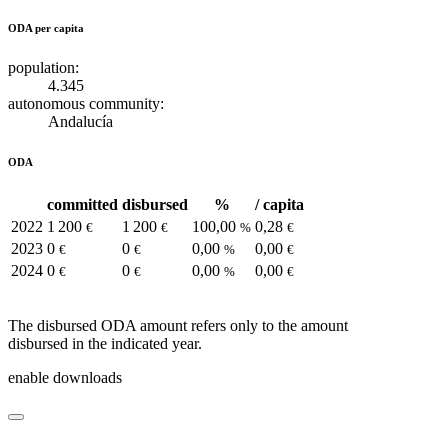
ODA per capita
population:
4.345
autonomous community:
Andalucía
ODA
committed
disbursed
%
/ capita
2022
1 200
1 200
100,00
0,28
€
€
%
€
2023
0
0
0,00
0,00
€
€
%
€
2024
0
0
0,00
0,00
€
€
%
€
The disbursed ODA amount refers only to the amount
disbursed in the indicated year.
enable downloads