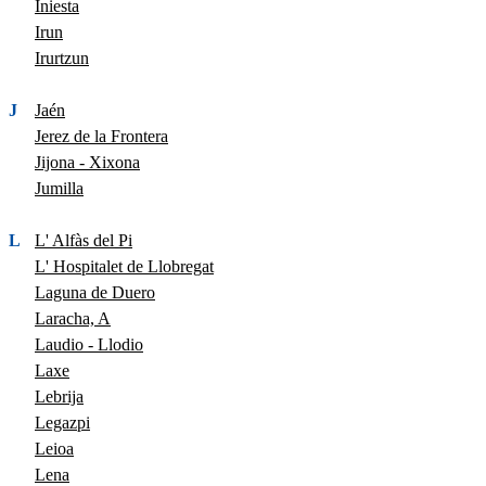
Iniesta
Irun
Irurtzun
J
Jaén
Jerez de la Frontera
Jijona - Xixona
Jumilla
L
L' Alfàs del Pi
L' Hospitalet de Llobregat
Laguna de Duero
Laracha, A
Laudio - Llodio
Laxe
Lebrija
Legazpi
Leioa
Lena