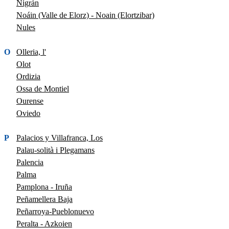
Nigrán
Noáin (Valle de Elorz) - Noain (Elortzibar)
Nules
O
Olleria, l'
Olot
Ordizia
Ossa de Montiel
Ourense
Oviedo
P
Palacios y Villafranca, Los
Palau-solità i Plegamans
Palencia
Palma
Pamplona - Iruña
Peñamellera Baja
Peñarroya-Pueblonuevo
Peralta - Azkoien