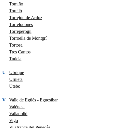
Tomiño
Torelló
Torrejón de Ardoz
Torrelodones
Torreperogil
Torroella de Montgrí
Tortosa
Tres Cantos
Tudela
U
Ubrique
Urnieta
Utebo
V
Valle de Egüés - Eguesibar
València
Valladolid
Vigo
Vilafranca del Penedès