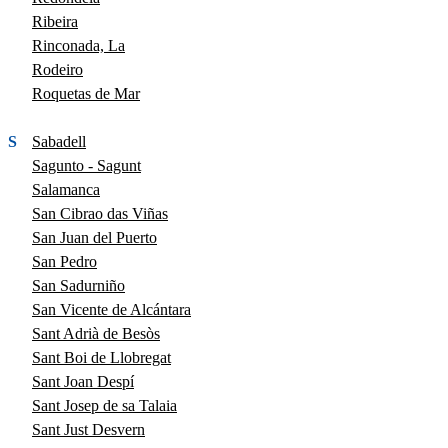
Ribeira
Rinconada, La
Rodeiro
Roquetas de Mar
S
Sabadell
Sagunto - Sagunt
Salamanca
San Cibrao das Viñas
San Juan del Puerto
San Pedro
San Sadurniño
San Vicente de Alcántara
Sant Adrià de Besòs
Sant Boi de Llobregat
Sant Joan Despí
Sant Josep de sa Talaia
Sant Just Desvern