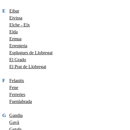
E
Eibar
Eivissa
Elche - Elx
Elda
Ermua
Errenteria
Esplugues de Llobregat
El Grado
El Prat de Llobregat
F
Felanitx
Fene
Ferreries
Fuenlabrada
G
Gandia
Gavà
Getafe