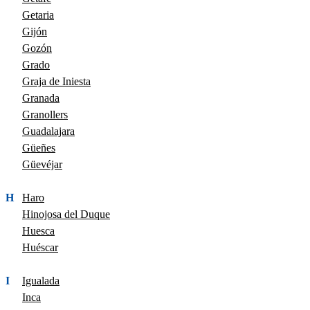
Getaria
Gijón
Gozón
Grado
Graja de Iniesta
Granada
Granollers
Guadalajara
Güeñes
Güevéjar
H
Haro
Hinojosa del Duque
Huesca
Huéscar
I
Igualada
Inca