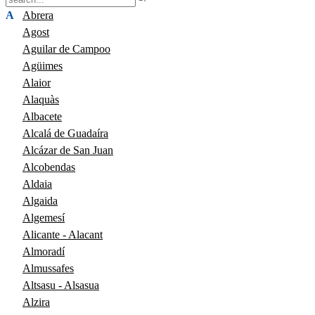
A
Abrera
Agost
Aguilar de Campoo
Agüimes
Alaior
Alaquàs
Albacete
Alcalá de Guadaíra
Alcázar de San Juan
Alcobendas
Aldaia
Algaida
Algemesí
Alicante - Alacant
Almoradí
Almussafes
Altsasu - Alsasua
Alzira