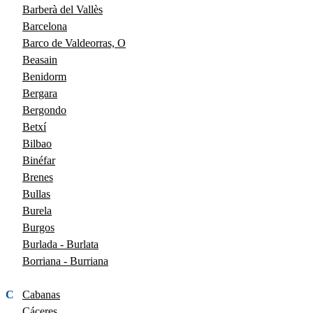
Barberà del Vallès
Barcelona
Barco de Valdeorras, O
Beasain
Benidorm
Bergara
Bergondo
Betxí
Bilbao
Binéfar
Brenes
Bullas
Burela
Burgos
Burlada - Burlata
Borriana - Burriana
C
Cabanas
Cáceres