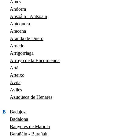
Ames
Andorra
Ansoáin - Antsoain
Antequera
Aracena
Aranda de Duero
Arnedo
Arrigorriaga
Arroyo de la Encomienda
Artà
Arteixo
Ávila
Avilés
Azuqueca de Henares
B
Badajoz
Badalona
Banyeres de Mariola
Barañáin - Barañain