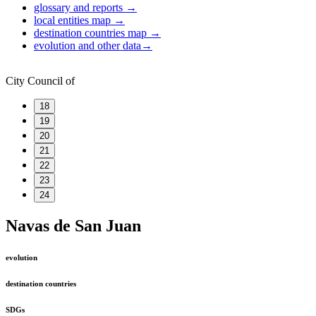
glossary and reports
→
local entities map
→
destination countries map
→
evolution and other data
→
City Council of
18
19
20
21
22
23
24
Navas de San Juan
evolution
destination countries
SDGs