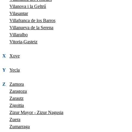
Vilanova i la Geltrú
Vilasantar
Villafranca de los Barros
Villanueva de la Serena
Villaralbo
Vitoria-Gasteiz
X
Xove
Y
Yecla
Z
Zamora
Zaragoza
Zarautz
Zigoitia
Zizur Mayor - Zizur Nagusia
Zuera
Zumarraga