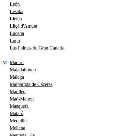
León
Lesaka
Lleida
Lliçà d'Amunt
Lucena
Lugo
Las Palmas de Gran Canaria
M
Madrid
Majadahonda
Málaga
Malpartida de Cáceres
Manlleu
Maó-Mahón
Masquefa
Mataró
Medellín
Meliana
Mercadal, Es