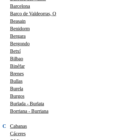
Barcelona
Barco de Valdeorras, O
Beasain
Benidorm
Bergara
Bergondo
Betxí
Bilbao
Binéfar
Brenes
Bullas
Burela
Burgos
Burlada - Burlata
Borriana - Burriana
C
Cabanas
Cáceres