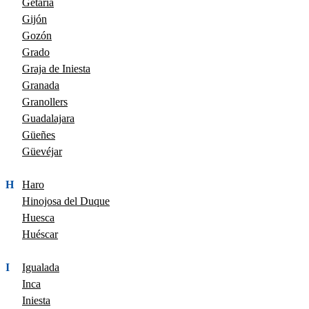
Getaria
Gijón
Gozón
Grado
Graja de Iniesta
Granada
Granollers
Guadalajara
Güeñes
Güevéjar
H
Haro
Hinojosa del Duque
Huesca
Huéscar
I
Igualada
Inca
Iniesta