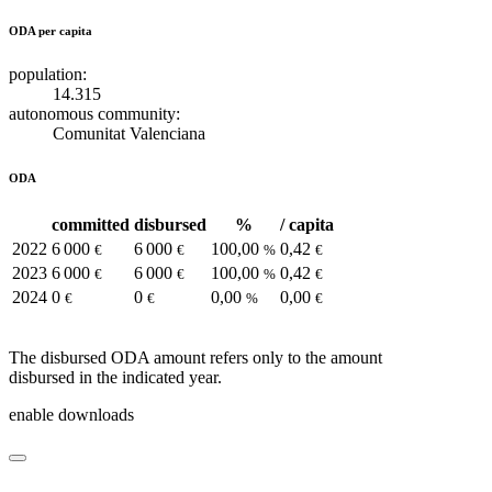
ODA per capita
population:
14.315
autonomous community:
Comunitat Valenciana
ODA
committed
disbursed
%
/ capita
2022
6 000
6 000
100,00
0,42
€
€
%
€
2023
6 000
6 000
100,00
0,42
€
€
%
€
2024
0
0
0,00
0,00
€
€
%
€
The disbursed ODA amount refers only to the amount
disbursed in the indicated year.
enable downloads