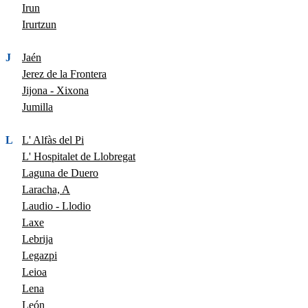
Irun
Irurtzun
J
Jaén
Jerez de la Frontera
Jijona - Xixona
Jumilla
L
L' Alfàs del Pi
L' Hospitalet de Llobregat
Laguna de Duero
Laracha, A
Laudio - Llodio
Laxe
Lebrija
Legazpi
Leioa
Lena
León