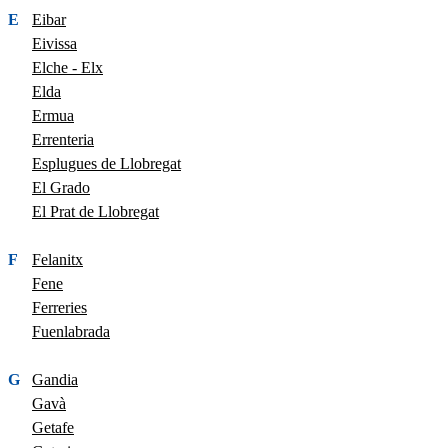
E
Eibar
Eivissa
Elche - Elx
Elda
Ermua
Errenteria
Esplugues de Llobregat
El Grado
El Prat de Llobregat
F
Felanitx
Fene
Ferreries
Fuenlabrada
G
Gandia
Gavà
Getafe