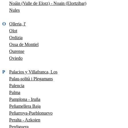
Noáin (Valle de Elorz) - Noain (Elortzibar)
Nules
O
Olleria, l'
Olot
Ordizia
Ossa de Montiel
Ourense
Oviedo
P
Palacios y Villafranca, Los
Palau-solità i Plegamans
Palencia
Palma
Pamplona - Iruña
Peñamellera Baja
Peñarroya-Pueblonuevo
Peralta - Azkoien
Perdiguera