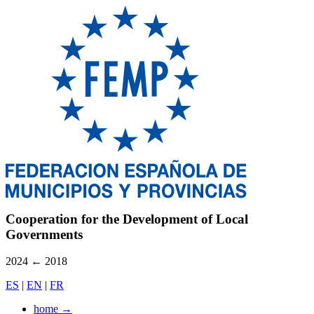
Cooperation for the Development of Local
Governments
2024
←
2018
ES
|
EN
|
FR
home
→