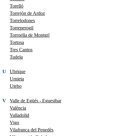
Torelló
Torrejón de Ardoz
Torrelodones
Torreperogil
Torroella de Montgrí
Tortosa
Tres Cantos
Tudela
U
Ubrique
Urnieta
Utebo
V
Valle de Egüés - Eguesibar
València
Valladolid
Vigo
Vilafranca del Penedès