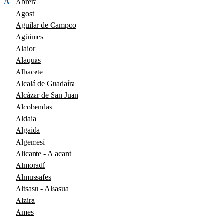
A
Abrera
Agost
Aguilar de Campoo
Agüimes
Alaior
Alaquàs
Albacete
Alcalá de Guadaíra
Alcázar de San Juan
Alcobendas
Aldaia
Algaida
Algemesí
Alicante - Alacant
Almoradí
Almussafes
Altsasu - Alsasua
Alzira
Ames