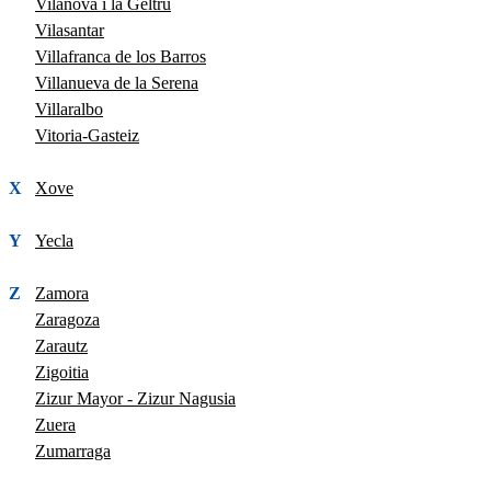
Vilanova i la Geltrú
Vilasantar
Villafranca de los Barros
Villanueva de la Serena
Villaralbo
Vitoria-Gasteiz
X
Xove
Y
Yecla
Z
Zamora
Zaragoza
Zarautz
Zigoitia
Zizur Mayor - Zizur Nagusia
Zuera
Zumarraga