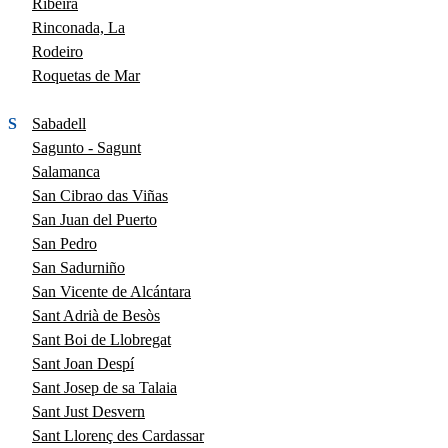
Ribeira
Rinconada, La
Rodeiro
Roquetas de Mar
S
Sabadell
Sagunto - Sagunt
Salamanca
San Cibrao das Viñas
San Juan del Puerto
San Pedro
San Sadurniño
San Vicente de Alcántara
Sant Adrià de Besòs
Sant Boi de Llobregat
Sant Joan Despí
Sant Josep de sa Talaia
Sant Just Desvern
Sant Llorenç des Cardassar