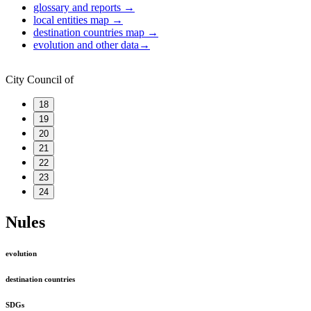
glossary and reports
→
local entities map
→
destination countries map
→
evolution and other data
→
City Council of
18
19
20
21
22
23
24
Nules
evolution
destination countries
SDGs