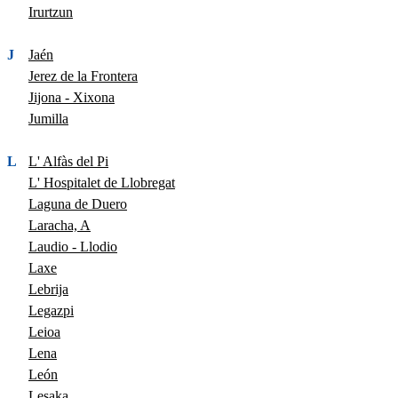
Irurtzun
J
Jaén
Jerez de la Frontera
Jijona - Xixona
Jumilla
L
L' Alfàs del Pi
L' Hospitalet de Llobregat
Laguna de Duero
Laracha, A
Laudio - Llodio
Laxe
Lebrija
Legazpi
Leioa
Lena
León
Lesaka