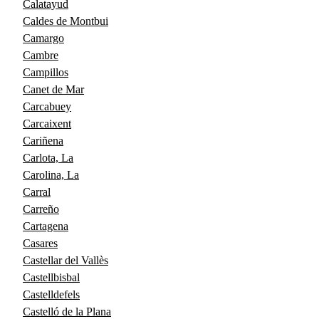
Calatayud
Caldes de Montbui
Camargo
Cambre
Campillos
Canet de Mar
Carcabuey
Carcaixent
Cariñena
Carlota, La
Carolina, La
Carral
Carreño
Cartagena
Casares
Castellar del Vallès
Castellbisbal
Castelldefels
Castelló de la Plana