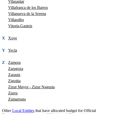
Vilasantar
Villafranca de los Barros
Villanueva de la Serena
Villaralbo
Vitoria-Gasteiz
X
Xove
Y
Yecla
Z
Zamora
Zaragoza
Zarautz
Zigoitia
Zizur Mayor - Zizur Nagusia
Zuera
Zumarraga
Other
Local Entities
that have allocated budget for Official