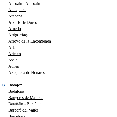
Ansoáin - Antsoain
Antequera
Aracena
Aranda de Duero
Arnedo
Arrigorriaga
Arroyo de la Encomienda
Artà
Arteixo
Ávila
Avilés
Azuqueca de Henares
B
Badajoz
Badalona
Banyeres de Mariola
Barañáin - Barañain
Barberà del Vallès
Barcelona