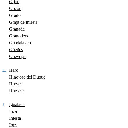
Gijón
Gozón
Grado
Graja de Iniesta
Granada
Granollers
Guadalajara
Güeñes
Güevéjar
H
Haro
Hinojosa del Duque
Huesca
Huéscar
I
Igualada
Inca
Iniesta
Irun