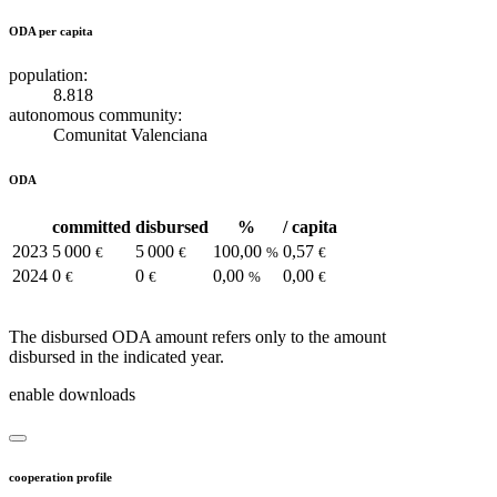
ODA per capita
population:
8.818
autonomous community:
Comunitat Valenciana
ODA
committed
disbursed
%
/ capita
2023
5 000
5 000
100,00
0,57
€
€
%
€
2024
0
0
0,00
0,00
€
€
%
€
The disbursed ODA amount refers only to the amount
disbursed in the indicated year.
enable downloads
cooperation profile