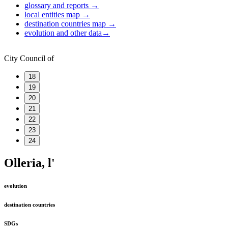
glossary and reports
→
local entities map
→
destination countries map
→
evolution and other data
→
City Council of
18
19
20
21
22
23
24
Olleria, l'
evolution
destination countries
SDGs