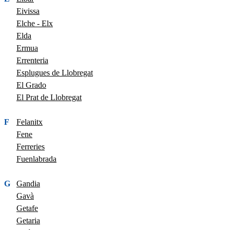
Eivissa
Elche - Elx
Elda
Ermua
Errenteria
Esplugues de Llobregat
El Grado
El Prat de Llobregat
F
Felanitx
Fene
Ferreries
Fuenlabrada
G
Gandia
Gavà
Getafe
Getaria