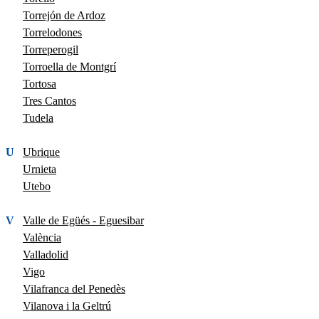
Torrejón de Ardoz
Torrelodones
Torreperogil
Torroella de Montgrí
Tortosa
Tres Cantos
Tudela
U
Ubrique
Urnieta
Utebo
V
Valle de Egüés - Eguesibar
València
Valladolid
Vigo
Vilafranca del Penedès
Vilanova i la Geltrú