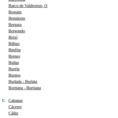
Barco de Valdeorras, O
Beasain
Benidorm
Bergara
Bergondo
Betxí
Bilbao
Binéfar
Brenes
Bullas
Burela
Burgos
Burlada - Burlata
Borriana - Burriana
C
Cabanas
Cáceres
Cádiz