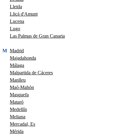
Lleida
Lliçà d'Amunt
Lucena
Lugo
Las Palmas de Gran Canaria
M
Madrid
Majadahonda
Málaga
Malpartida de Cáceres
Manlleu
Maó-Mahón
Masquefa
Mataró
Medellín
Meliana
Mercadal, Es
Mérida