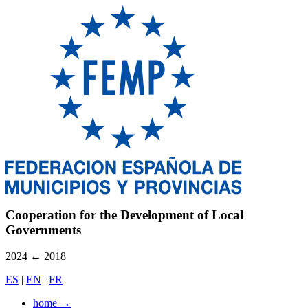
Cooperation for the Development of Local
Governments
2024
←
2018
ES
|
EN
|
FR
home
→