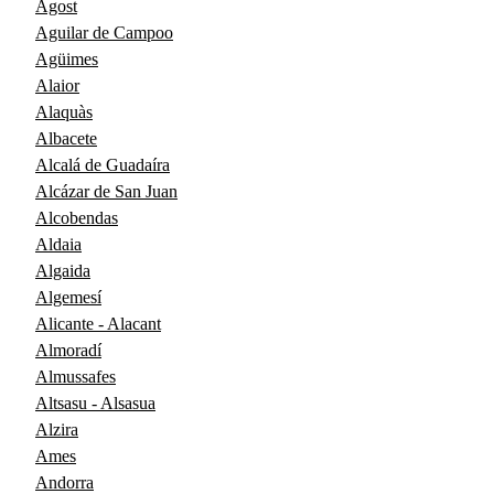
Agost
Aguilar de Campoo
Agüimes
Alaior
Alaquàs
Albacete
Alcalá de Guadaíra
Alcázar de San Juan
Alcobendas
Aldaia
Algaida
Algemesí
Alicante - Alacant
Almoradí
Almussafes
Altsasu - Alsasua
Alzira
Ames
Andorra