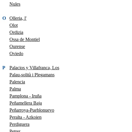
Nules
O
Olleria, l'
Olot
Ordizia
Ossa de Montiel
Ourense
Oviedo
P
Palacios y Villafranca, Los
Palau-solità i Plegamans
Palencia
Palma
Pamplona - Iruña
Peñamellera Baja
Peñarroya-Pueblonuevo
Peralta - Azkoien
Perdiguera
Petrer