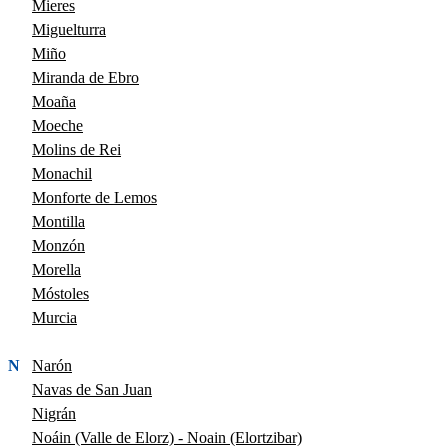
Mieres
Miguelturra
Miño
Miranda de Ebro
Moaña
Moeche
Molins de Rei
Monachil
Monforte de Lemos
Montilla
Monzón
Morella
Móstoles
Murcia
N
Narón
Navas de San Juan
Nigrán
Noáin (Valle de Elorz) - Noain (Elortzibar)