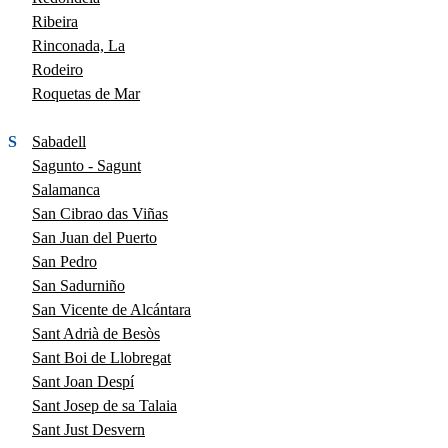
Ribeira
Rinconada, La
Rodeiro
Roquetas de Mar
S
Sabadell
Sagunto - Sagunt
Salamanca
San Cibrao das Viñas
San Juan del Puerto
San Pedro
San Sadurniño
San Vicente de Alcántara
Sant Adrià de Besòs
Sant Boi de Llobregat
Sant Joan Despí
Sant Josep de sa Talaia
Sant Just Desvern