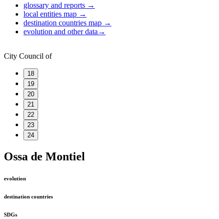
glossary and reports
→
local entities map
→
destination countries map
→
evolution and other data
→
City Council of
18
19
20
21
22
23
24
Ossa de Montiel
evolution
destination countries
SDGs