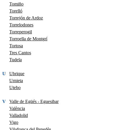
Tomiño
Torelló
Torrejón de Ardoz
Torrelodones
Torreperogil
Torroella de Montgrí
Tortosa
Tres Cantos
Tudela
U
Ubrique
Urnieta
Utebo
V
Valle de Egüés - Eguesibar
València
Valladolid
Vigo
Vilafranca del Penedès