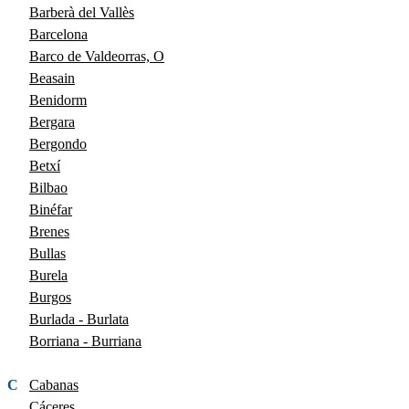
Barberà del Vallès
Barcelona
Barco de Valdeorras, O
Beasain
Benidorm
Bergara
Bergondo
Betxí
Bilbao
Binéfar
Brenes
Bullas
Burela
Burgos
Burlada - Burlata
Borriana - Burriana
C
Cabanas
Cáceres