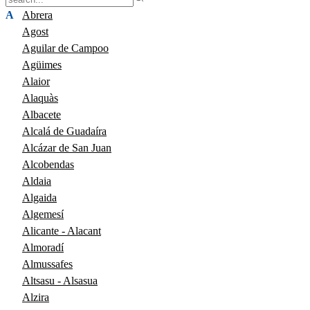
A
Abrera
Agost
Aguilar de Campoo
Agüimes
Alaior
Alaquàs
Albacete
Alcalá de Guadaíra
Alcázar de San Juan
Alcobendas
Aldaia
Algaida
Algemesí
Alicante - Alacant
Almoradí
Almussafes
Altsasu - Alsasua
Alzira