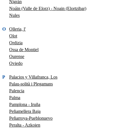
Nigrán
Noáin (Valle de Elorz) - Noain (Elortzibar)
Nules
O
Olleria, l'
Olot
Ordizia
Ossa de Montiel
Ourense
Oviedo
P
Palacios y Villafranca, Los
Palau-solità i Plegamans
Palencia
Palma
Pamplona - Iruña
Peñamellera Baja
Peñarroya-Pueblonuevo
Peralta - Azkoien