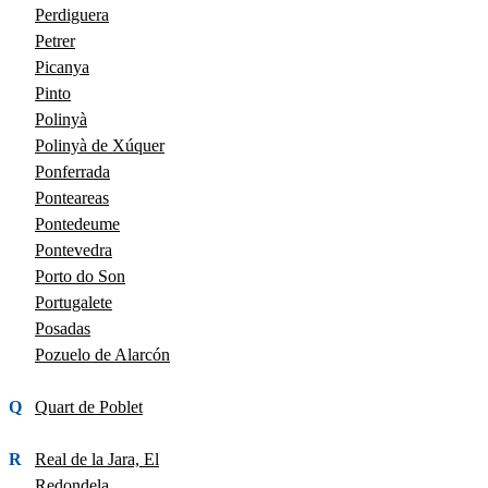
Perdiguera
Petrer
Picanya
Pinto
Polinyà
Polinyà de Xúquer
Ponferrada
Ponteareas
Pontedeume
Pontevedra
Porto do Son
Portugalete
Posadas
Pozuelo de Alarcón
Q
Quart de Poblet
R
Real de la Jara, El
Redondela