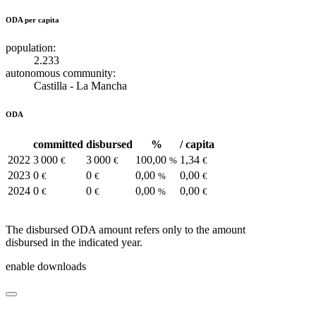
ODA per capita
population:
2.233
autonomous community:
Castilla - La Mancha
ODA
committed
disbursed
%
/ capita
2022
3 000
3 000
100,00
1,34
€
€
%
€
2023
0
0
0,00
0,00
€
€
%
€
2024
0
0
0,00
0,00
€
€
%
€
The disbursed ODA amount refers only to the amount
disbursed in the indicated year.
enable downloads