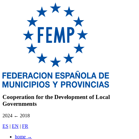
Cooperation for the Development of Local
Governments
2024
←
2018
ES
|
EN
|
FR
home
→