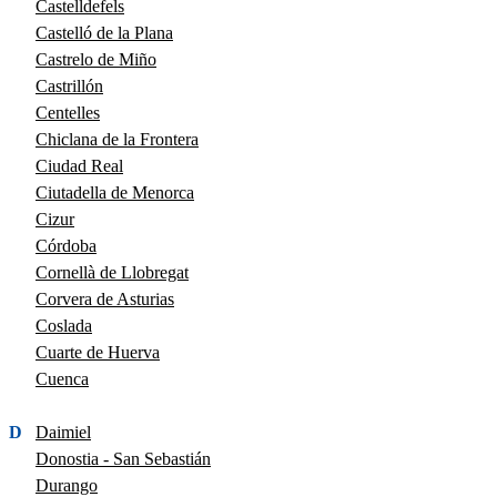
Castelldefels
Castelló de la Plana
Castrelo de Miño
Castrillón
Centelles
Chiclana de la Frontera
Ciudad Real
Ciutadella de Menorca
Cizur
Córdoba
Cornellà de Llobregat
Corvera de Asturias
Coslada
Cuarte de Huerva
Cuenca
D
Daimiel
Donostia - San Sebastián
Durango