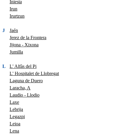
Iniesta
Irun
Irurtzun
J
Jaén
Jerez de la Frontera
Jijona - Xixona
Jumilla
L
L' Alfàs del Pi
L' Hospitalet de Llobregat
Laguna de Duero
Laracha, A
Laudio - Llodio
Laxe
Lebrija
Legazpi
Leioa
Lena