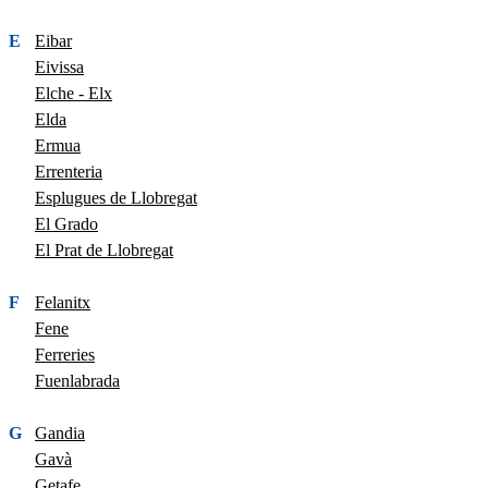
E
Eibar
Eivissa
Elche - Elx
Elda
Ermua
Errenteria
Esplugues de Llobregat
El Grado
El Prat de Llobregat
F
Felanitx
Fene
Ferreries
Fuenlabrada
G
Gandia
Gavà
Getafe