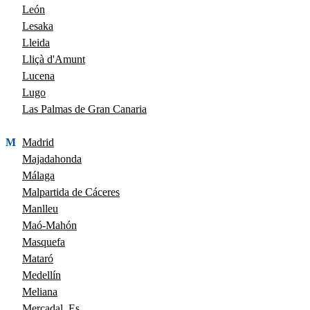
León
Lesaka
Lleida
Lliçà d'Amunt
Lucena
Lugo
Las Palmas de Gran Canaria
M
Madrid
Majadahonda
Málaga
Malpartida de Cáceres
Manlleu
Maó-Mahón
Masquefa
Mataró
Medellín
Meliana
Mercadal, Es