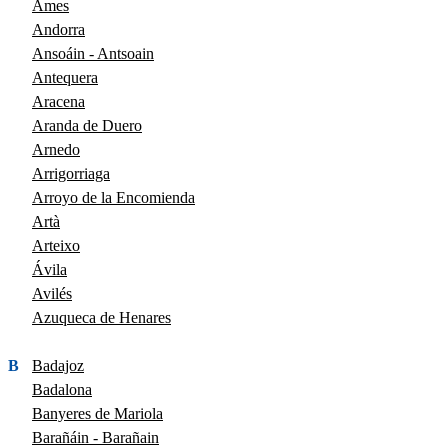
Ames
Andorra
Ansoáin - Antsoain
Antequera
Aracena
Aranda de Duero
Arnedo
Arrigorriaga
Arroyo de la Encomienda
Artà
Arteixo
Ávila
Avilés
Azuqueca de Henares
B
Badajoz
Badalona
Banyeres de Mariola
Barañáin - Barañain