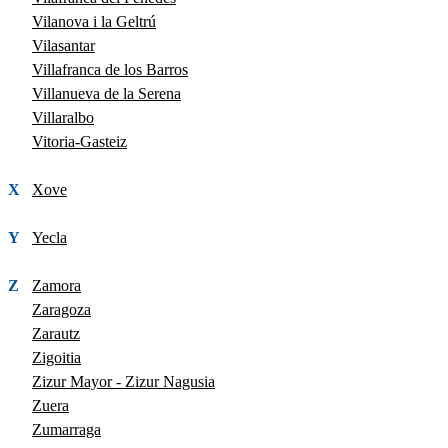
Vilanova i la Geltrú
Vilasantar
Villafranca de los Barros
Villanueva de la Serena
Villaralbo
Vitoria-Gasteiz
X
Xove
Y
Yecla
Z
Zamora
Zaragoza
Zarautz
Zigoitia
Zizur Mayor - Zizur Nagusia
Zuera
Zumarraga