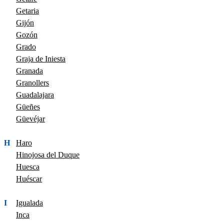
Getaria
Gijón
Gozón
Grado
Graja de Iniesta
Granada
Granollers
Guadalajara
Güeñes
Güevéjar
H
Haro
Hinojosa del Duque
Huesca
Huéscar
I
Igualada
Inca