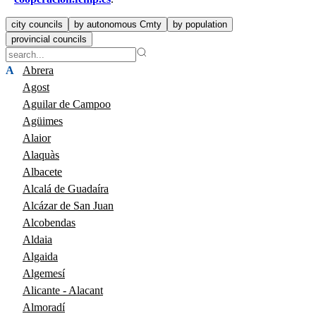
city councils
by autonomous Cmty
by population
provincial councils
A
Abrera
Agost
Aguilar de Campoo
Agüimes
Alaior
Alaquàs
Albacete
Alcalá de Guadaíra
Alcázar de San Juan
Alcobendas
Aldaia
Algaida
Algemesí
Alicante - Alacant
Almoradí