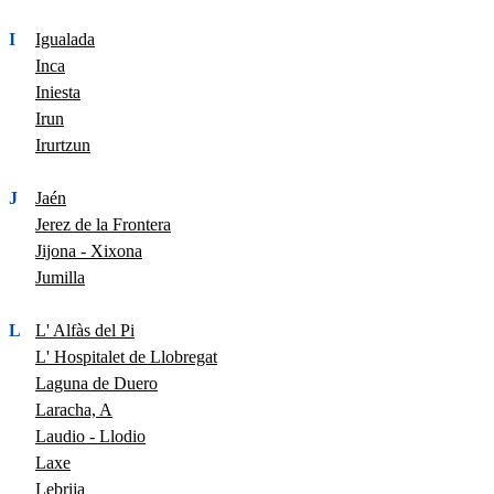
I
Igualada
Inca
Iniesta
Irun
Irurtzun
J
Jaén
Jerez de la Frontera
Jijona - Xixona
Jumilla
L
L' Alfàs del Pi
L' Hospitalet de Llobregat
Laguna de Duero
Laracha, A
Laudio - Llodio
Laxe
Lebrija