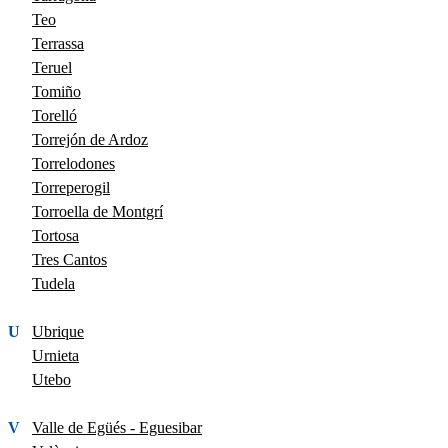
Teo
Terrassa
Teruel
Tomiño
Torelló
Torrejón de Ardoz
Torrelodones
Torreperogil
Torroella de Montgrí
Tortosa
Tres Cantos
Tudela
U
Ubrique
Urnieta
Utebo
V
Valle de Egüés - Eguesibar