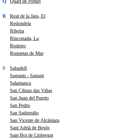
Q
Quart de Poblet
R
Real de la Jara, El
Redondela
Ribeira
Rinconada, La
Rodeiro
Roquetas de Mar
S
Sabadell
Sagunto - Sagunt
Salamanca
San Cibrao das Viñas
San Juan del Puerto
San Pedro
San Sadurniño
San Vicente de Alcántara
Sant Adrià de Besòs
Sant Boi de Llobregat