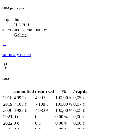
ODA per capita
population:
105.769
autonomous community:
Galicia
→
summary poster
ODA
committed
disbursed
%
/ capita
2018
4 997
4 997
100,00
0,05
€
€
%
€
2019
7 108
7 108
100,00
0,07
€
€
%
€
2020
4 982
4 982
100,00
0,05
€
€
%
€
2021
0
0
0,00
0,00
€
€
%
€
2022
0
0
0,00
0,00
€
€
%
€