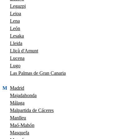
Legazpi
Leioa
Lena
León
Lesaka
Lleida
Lliçà d'Amunt
Lucena
Lugo
Las Palmas de Gran Canaria
M
Madrid
Majadahonda
Málaga
Malpartida de Cáceres
Manlleu
Maó-Mahón
Masquefa