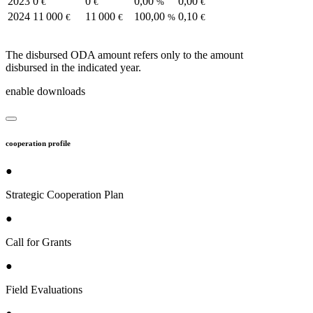
2023
0
0
0,00
0,00
€
€
%
€
2024
11 000
11 000
100,00
0,10
€
€
%
€
The disbursed ODA amount refers only to the amount
disbursed in the indicated year.
enable downloads
cooperation profile
●
Strategic Cooperation Plan
●
Call for Grants
●
Field Evaluations