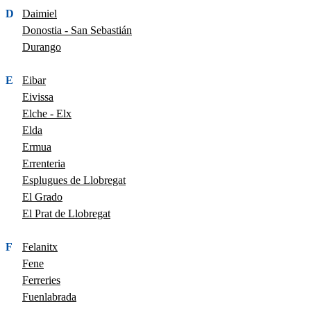
D
Daimiel
Donostia - San Sebastián
Durango
E
Eibar
Eivissa
Elche - Elx
Elda
Ermua
Errenteria
Esplugues de Llobregat
El Grado
El Prat de Llobregat
F
Felanitx
Fene
Ferreries
Fuenlabrada