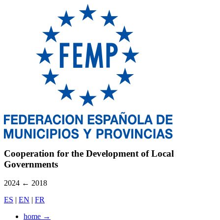
Cooperation for the Development of Local
Governments
2024
←
2018
ES
|
EN
|
FR
home
→