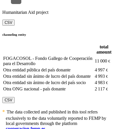
Humanitarian Aid project
CSV
channeling entity
total
amount
FOGACOSOL - Fondo Gallego de Cooperación
11 000
€
para el Desarrollo
Otra entidad pública del país donante
4 997
€
Otra entidad sin ánimo de lucro del país donante
4 993
€
Otra entidad sin ánimo de lucro del país socio
4 983
€
Otra ONG nacional - país donante
2 117
€
CSV
The data collected and published in this tool refers
exclusively to the data voluntarily reported to FEMP by
local governments through the platform
cooperacion.femp.es
.