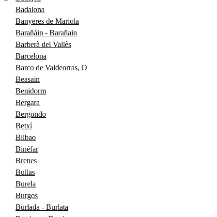
Badalona
Banyeres de Mariola
Barañáin - Barañain
Barberà del Vallès
Barcelona
Barco de Valdeorras, O
Beasain
Benidorm
Bergara
Bergondo
Betxí
Bilbao
Binéfar
Brenes
Bullas
Burela
Burgos
Burlada - Burlata