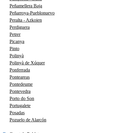
Peñamellera Baja
Peñarroya-Pueblonuevo
Peralta - Azkoien
Perdiguera
Petrer
Picanya
Pinto
Polinyà
Polinyà de Xúquer
Ponferrada
Ponteareas
Pontedeume
Pontevedra
Porto do Son
Portugalete
Posadas
Pozuelo de Alarcón