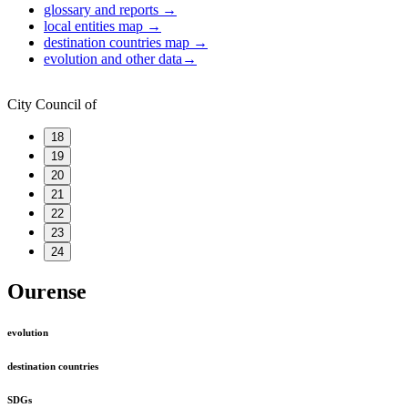
glossary and reports
→
local entities map
→
destination countries map
→
evolution and other data
→
City Council of
18
19
20
21
22
23
24
Ourense
evolution
destination countries
SDGs