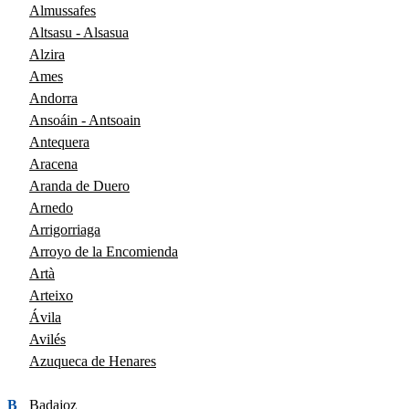
Almussafes
Altsasu - Alsasua
Alzira
Ames
Andorra
Ansoáin - Antsoain
Antequera
Aracena
Aranda de Duero
Arnedo
Arrigorriaga
Arroyo de la Encomienda
Artà
Arteixo
Ávila
Avilés
Azuqueca de Henares
B
Badajoz