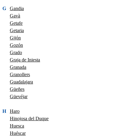
G
Gandia
Gavà
Getafe
Getaria
Gijón
Gozón
Grado
Graja de Iniesta
Granada
Granollers
Guadalajara
Güeñes
Güevéjar
H
Haro
Hinojosa del Duque
Huesca
Huéscar