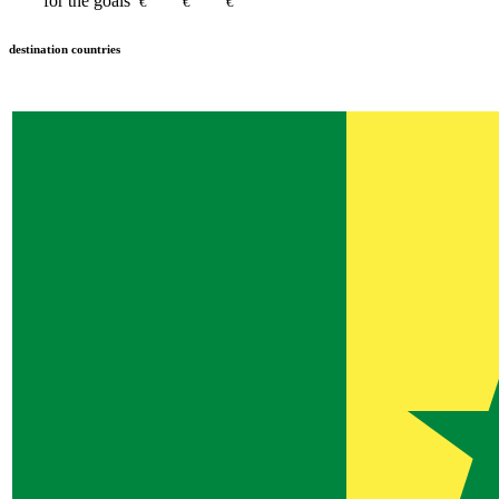
for the goals
€
€
€
destination countries