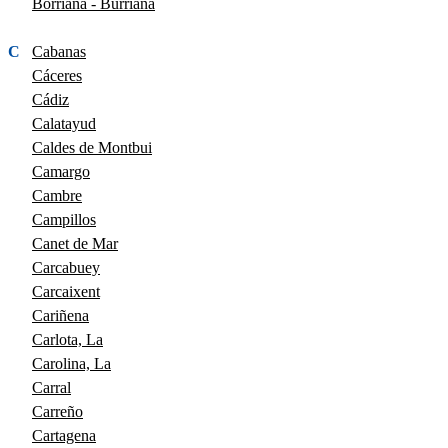
Borriana - Burriana
C
Cabanas
Cáceres
Cádiz
Calatayud
Caldes de Montbui
Camargo
Cambre
Campillos
Canet de Mar
Carcabuey
Carcaixent
Cariñena
Carlota, La
Carolina, La
Carral
Carreño
Cartagena