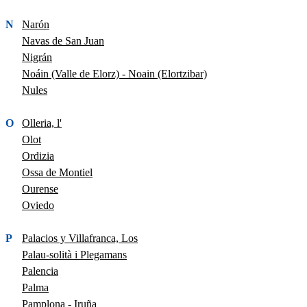
N
Narón
Navas de San Juan
Nigrán
Noáin (Valle de Elorz) - Noain (Elortzibar)
Nules
O
Olleria, l'
Olot
Ordizia
Ossa de Montiel
Ourense
Oviedo
P
Palacios y Villafranca, Los
Palau-solità i Plegamans
Palencia
Palma
Pamplona - Iruña