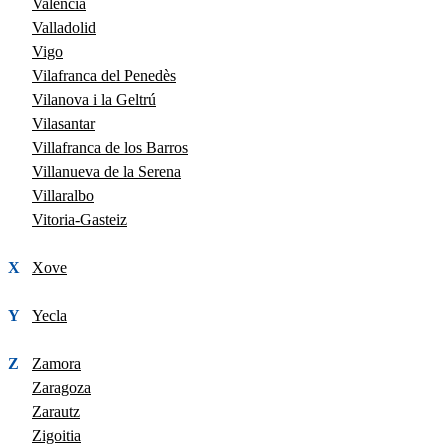
València
Valladolid
Vigo
Vilafranca del Penedès
Vilanova i la Geltrú
Vilasantar
Villafranca de los Barros
Villanueva de la Serena
Villaralbo
Vitoria-Gasteiz
X
Xove
Y
Yecla
Z
Zamora
Zaragoza
Zarautz
Zigoitia