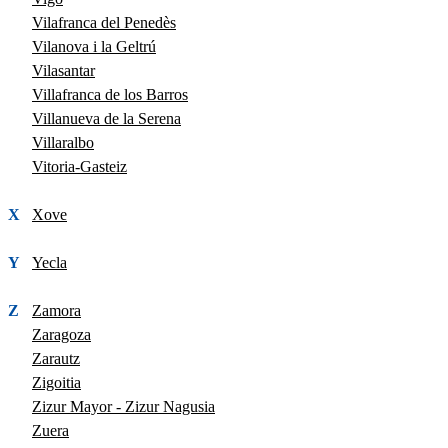
Vilafranca del Penedès
Vilanova i la Geltrú
Vilasantar
Villafranca de los Barros
Villanueva de la Serena
Villaralbo
Vitoria-Gasteiz
X
Xove
Y
Yecla
Z
Zamora
Zaragoza
Zarautz
Zigoitia
Zizur Mayor - Zizur Nagusia
Zuera