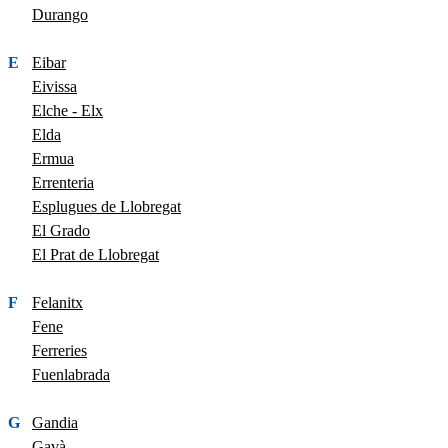
Durango
E
Eibar
Eivissa
Elche - Elx
Elda
Ermua
Errenteria
Esplugues de Llobregat
El Grado
El Prat de Llobregat
F
Felanitx
Fene
Ferreries
Fuenlabrada
G
Gandia
Gavà