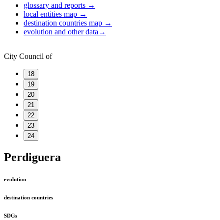
glossary and reports
→
local entities map
→
destination countries map
→
evolution and other data
→
City Council of
18
19
20
21
22
23
24
Perdiguera
evolution
destination countries
SDGs