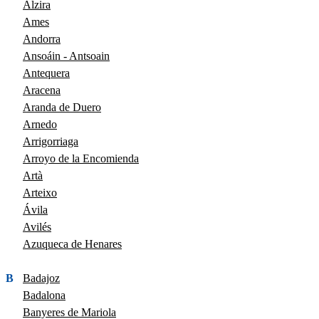
Alzira
Ames
Andorra
Ansoáin - Antsoain
Antequera
Aracena
Aranda de Duero
Arnedo
Arrigorriaga
Arroyo de la Encomienda
Artà
Arteixo
Ávila
Avilés
Azuqueca de Henares
B
Badajoz
Badalona
Banyeres de Mariola