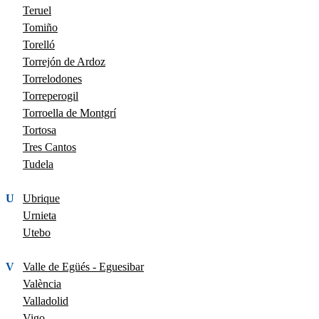
Teruel
Tomiño
Torelló
Torrejón de Ardoz
Torrelodones
Torreperogil
Torroella de Montgrí
Tortosa
Tres Cantos
Tudela
U
Ubrique
Urnieta
Utebo
V
Valle de Egüés - Eguesibar
València
Valladolid
Vigo