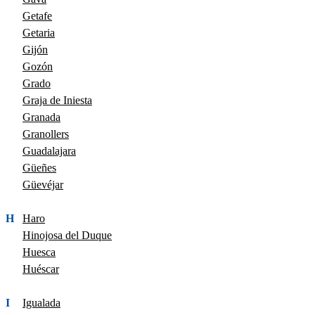
Getafe
Getaria
Gijón
Gozón
Grado
Graja de Iniesta
Granada
Granollers
Guadalajara
Güeñes
Güevéjar
H
Haro
Hinojosa del Duque
Huesca
Huéscar
I
Igualada