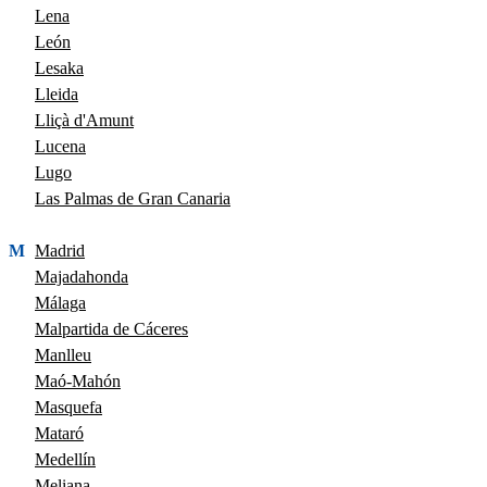
Lena
León
Lesaka
Lleida
Lliçà d'Amunt
Lucena
Lugo
Las Palmas de Gran Canaria
M
Madrid
Majadahonda
Málaga
Malpartida de Cáceres
Manlleu
Maó-Mahón
Masquefa
Mataró
Medellín
Meliana