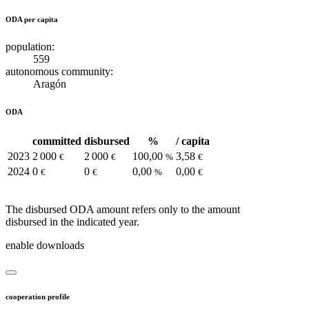
ODA per capita
population:
559
autonomous community:
Aragón
ODA
committed
disbursed
%
/ capita
2023
2 000
2 000
100,00
3,58
€
€
%
€
2024
0
0
0,00
0,00
€
€
%
€
The disbursed ODA amount refers only to the amount
disbursed in the indicated year.
enable downloads
cooperation profile