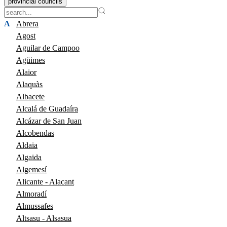
provincial councils
A
Abrera
Agost
Aguilar de Campoo
Agüimes
Alaior
Alaquàs
Albacete
Alcalá de Guadaíra
Alcázar de San Juan
Alcobendas
Aldaia
Algaida
Algemesí
Alicante - Alacant
Almoradí
Almussafes
Altsasu - Alsasua