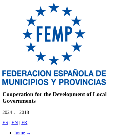
Cooperation for the Development of Local
Governments
2024
←
2018
ES
|
EN
|
FR
home
→