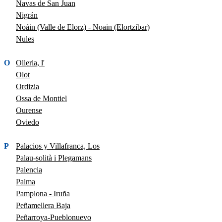
Navas de San Juan
Nigrán
Noáin (Valle de Elorz) - Noain (Elortzibar)
Nules
O
Olleria, l'
Olot
Ordizia
Ossa de Montiel
Ourense
Oviedo
P
Palacios y Villafranca, Los
Palau-solità i Plegamans
Palencia
Palma
Pamplona - Iruña
Peñamellera Baja
Peñarroya-Pueblonuevo