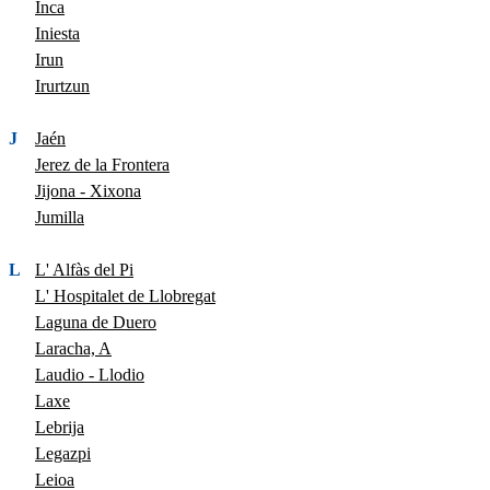
Inca
Iniesta
Irun
Irurtzun
J
Jaén
Jerez de la Frontera
Jijona - Xixona
Jumilla
L
L' Alfàs del Pi
L' Hospitalet de Llobregat
Laguna de Duero
Laracha, A
Laudio - Llodio
Laxe
Lebrija
Legazpi
Leioa