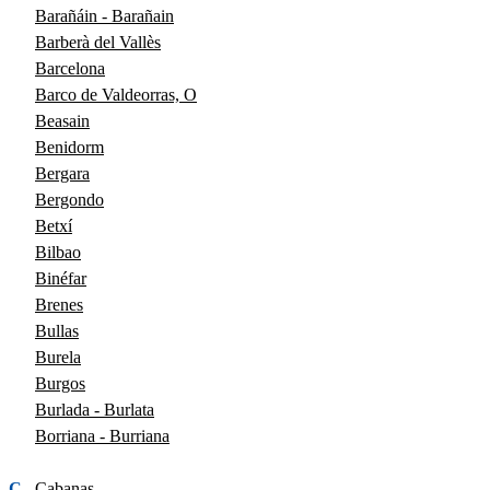
Barañáin - Barañain
Barberà del Vallès
Barcelona
Barco de Valdeorras, O
Beasain
Benidorm
Bergara
Bergondo
Betxí
Bilbao
Binéfar
Brenes
Bullas
Burela
Burgos
Burlada - Burlata
Borriana - Burriana
C
Cabanas