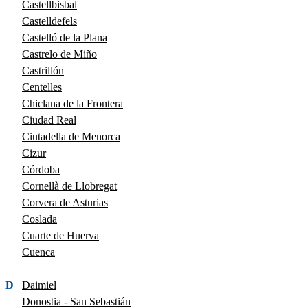
Castellbisbal
Castelldefels
Castelló de la Plana
Castrelo de Miño
Castrillón
Centelles
Chiclana de la Frontera
Ciudad Real
Ciutadella de Menorca
Cizur
Córdoba
Cornellà de Llobregat
Corvera de Asturias
Coslada
Cuarte de Huerva
Cuenca
D
Daimiel
Donostia - San Sebastián