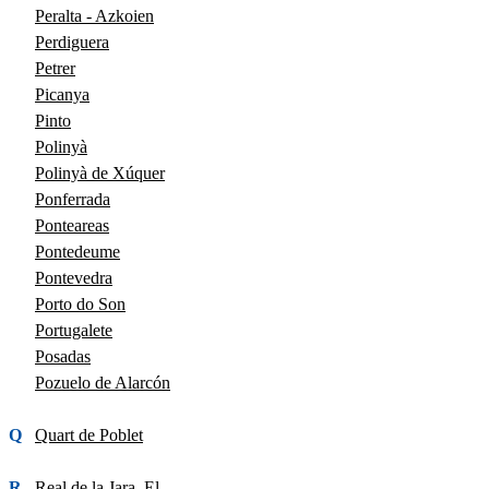
Peralta - Azkoien
Perdiguera
Petrer
Picanya
Pinto
Polinyà
Polinyà de Xúquer
Ponferrada
Ponteareas
Pontedeume
Pontevedra
Porto do Son
Portugalete
Posadas
Pozuelo de Alarcón
Q
Quart de Poblet
R
Real de la Jara, El