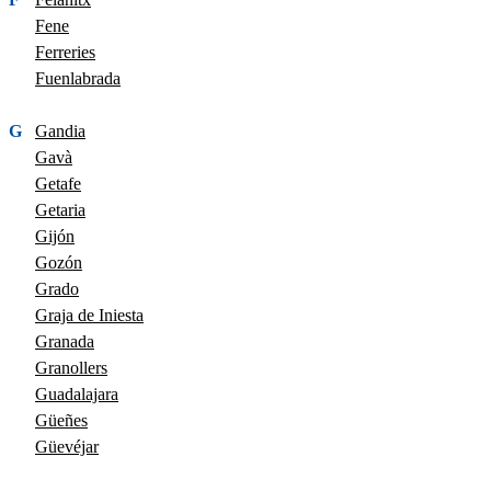
Fene
Ferreries
Fuenlabrada
G
Gandia
Gavà
Getafe
Getaria
Gijón
Gozón
Grado
Graja de Iniesta
Granada
Granollers
Guadalajara
Güeñes
Güevéjar