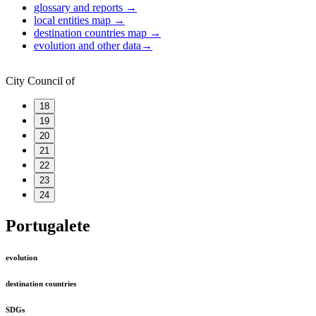
glossary and reports
→
local entities map
→
destination countries map
→
evolution and other data
→
City Council of
18
19
20
21
22
23
24
Portugalete
evolution
destination countries
SDGs