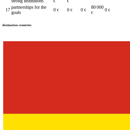
strong institutions
€
€
partnerships for the
80 000
17
0
0
0
0
€
€
€
€
goals
€
destination countries