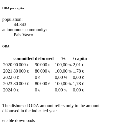
ODA per capita
population:
44.843
autonomous community:
País Vasco
ODA
committed
disbursed
%
/ capita
2020
90 000
90 000
100,00
2,01
€
€
%
€
2021
80 000
80 000
100,00
1,78
€
€
%
€
2022
0
0
0,00
0,00
€
€
%
€
2023
80 000
80 000
100,00
1,78
€
€
%
€
2024
0
0
0,00
0,00
€
€
%
€
The disbursed ODA amount refers only to the amount
disbursed in the indicated year.
enable downloads