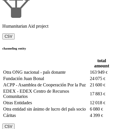
Humanitarian Aid project
CSV
channeling entity
total
amount
Otra ONG nacional - país donante
163 949
€
Fundación Juan Bonal
24 075
€
ACPP - Asamblea de Cooperación Por la Paz
21 600
€
EDEX - EDEX Centro de Recursos
17 883
€
Comunitarios
Otras Entidades
12 018
€
Otra entidad sin ánimo de lucro del país socio
6 080
€
Cáritas
4 399
€
CSV