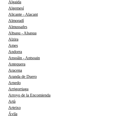
Algaida
Algemesí
Alicante - Alacant
Almoradí
Almussafes
Altsasu - Alsasua
Alzira
Ames
Andorra
Ansoáin - Antsoain
Antequera
Aracena
Aranda de Duero
Arnedo
Arrigorriaga
Arroyo de la Encomienda
Artà
Arteixo
Ávila