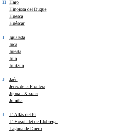
H
Haro
Hinojosa del Duque
Huesca
Huéscar
I
Igualada
Inca
Iniesta
Irun
Irurtzun
J
Jaén
Jerez de la Frontera
Jijona - Xixona
Jumilla
L
L' Alfàs del Pi
L' Hospitalet de Llobregat
Laguna de Duero