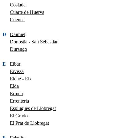
Coslada
Cuarte de Huerva
Cuenca
D
Daimiel
Donostia - San Sebastián
Durango
E
Eibar
Eivissa
Elche - Elx
Elda
Ermua
Errenteria
Esplugues de Llobregat
El Grado
El Prat de Llobregat
F
Felanitx