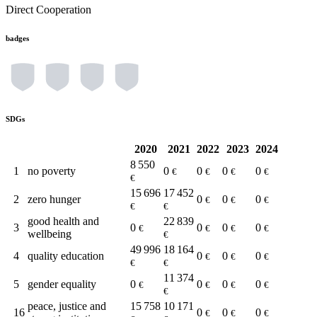
Direct Cooperation
badges
SDGs
2020
2021
2022
2023
2024
8 550
1
no poverty
0
0
0
0
€
€
€
€
€
15 696
17 452
2
zero hunger
0
0
0
€
€
€
€
€
good health and
22 839
3
0
0
0
0
€
€
€
€
wellbeing
€
49 996
18 164
4
quality education
0
0
0
€
€
€
€
€
11 374
5
gender equality
0
0
0
0
€
€
€
€
€
peace, justice and
15 758
10 171
16
0
0
0
€
€
€