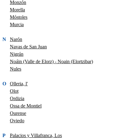
Monzón
Morella
Móstoles
Murcia
N
Narón
Navas de San Juan
Nigrán
Noáin (Valle de Elorz) - Noain (Elortzibar)
Nules
O
Olleria, l'
Olot
Ordizia
Ossa de Montiel
Ourense
Oviedo
P
Palacios y Villafranca, Los