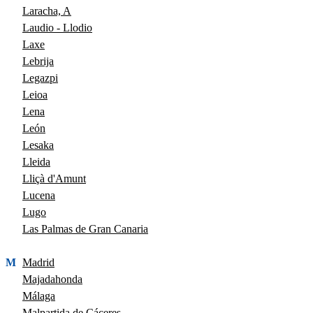
Laracha, A
Laudio - Llodio
Laxe
Lebrija
Legazpi
Leioa
Lena
León
Lesaka
Lleida
Lliçà d'Amunt
Lucena
Lugo
Las Palmas de Gran Canaria
M
Madrid
Majadahonda
Málaga
Malpartida de Cáceres