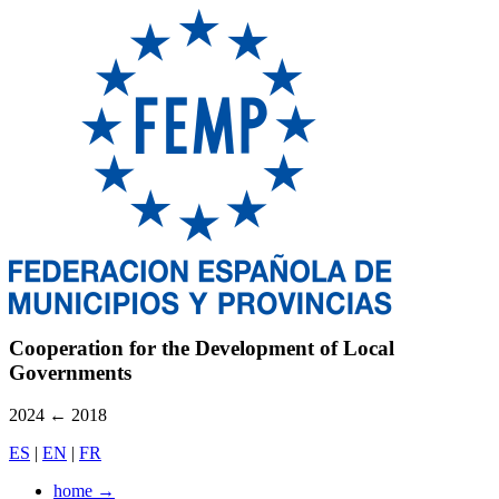
Cooperation for the Development of Local
Governments
2024
←
2018
ES
|
EN
|
FR
home
→