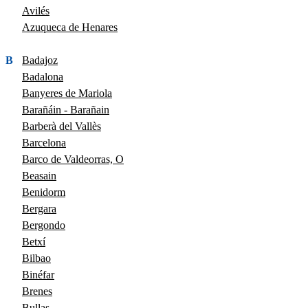
Avilés
Azuqueca de Henares
B
Badajoz
Badalona
Banyeres de Mariola
Barañáin - Barañain
Barberà del Vallès
Barcelona
Barco de Valdeorras, O
Beasain
Benidorm
Bergara
Bergondo
Betxí
Bilbao
Binéfar
Brenes
Bullas