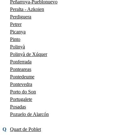
Peñarroya-Pueblonuevo
Peralta - Azkoien
Perdiguera
Petrer
Picanya
Pinto
Polinyà
Polinyà de Xúquer
Ponferrada
Ponteareas
Pontedeume
Pontevedra
Porto do Son
Portugalete
Posadas
Pozuelo de Alarcón
Q
Quart de Poblet