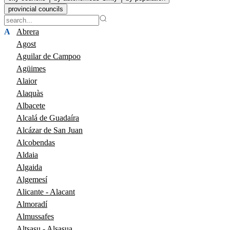
provincial councils
A
Abrera
Agost
Aguilar de Campoo
Agüimes
Alaior
Alaquàs
Albacete
Alcalá de Guadaíra
Alcázar de San Juan
Alcobendas
Aldaia
Algaida
Algemesí
Alicante - Alacant
Almoradí
Almussafes
Altsasu - Alsasua