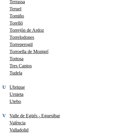
Terrassa
Teruel
Tomiño
Torelló
Torrejón de Ardoz
Torrelodones
Torreperogil
Torroella de Montgrí
Tortosa
Tres Cantos
Tudela
U
Ubrique
Urnieta
Utebo
V
Valle de Egüés - Eguesibar
València
Valladolid