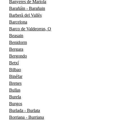
Banyeres de Mariola
Barañáin - Barañain
Barberà del Vallès
Barcelona
Barco de Valdeorras, O
Beasain
Benidorm
Bergara
Bergondo
Betxí
Bilbao
Binéfar
Brenes
Bullas
Burela
Burgos
Burlada - Burlata
Borriana - Burriana