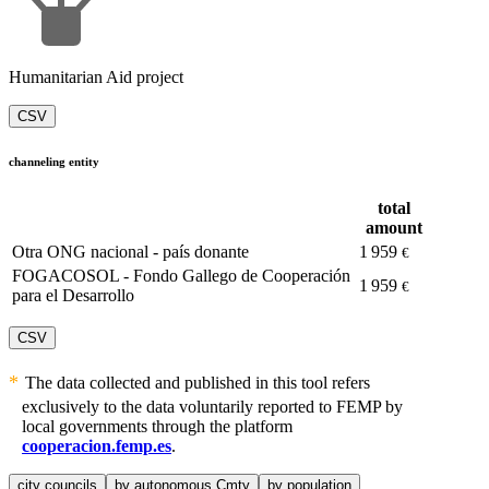
Humanitarian Aid project
CSV
channeling entity
total
amount
Otra ONG nacional - país donante
1 959
€
FOGACOSOL - Fondo Gallego de Cooperación
1 959
€
para el Desarrollo
CSV
The data collected and published in this tool refers
exclusively to the data voluntarily reported to FEMP by
local governments through the platform
cooperacion.femp.es
.
city councils
by autonomous Cmty
by population