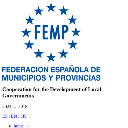
Cooperation for the Development of Local
Governments
2024
←
2018
ES
|
EN
|
FR
home
→