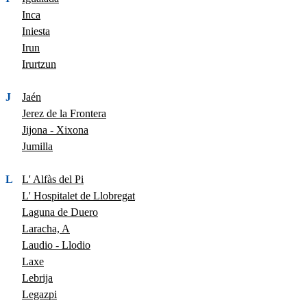
Inca
Iniesta
Irun
Irurtzun
J
Jaén
Jerez de la Frontera
Jijona - Xixona
Jumilla
L
L' Alfàs del Pi
L' Hospitalet de Llobregat
Laguna de Duero
Laracha, A
Laudio - Llodio
Laxe
Lebrija
Legazpi