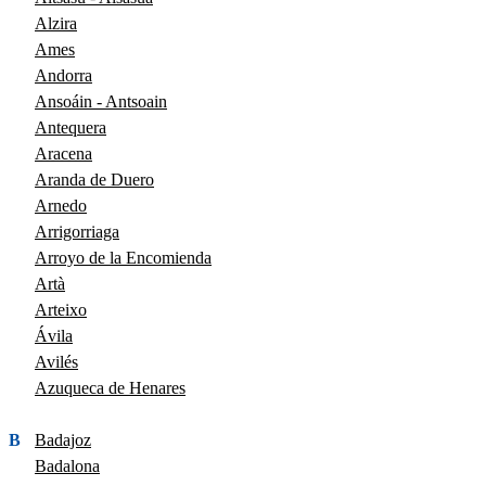
Alzira
Ames
Andorra
Ansoáin - Antsoain
Antequera
Aracena
Aranda de Duero
Arnedo
Arrigorriaga
Arroyo de la Encomienda
Artà
Arteixo
Ávila
Avilés
Azuqueca de Henares
B
Badajoz
Badalona