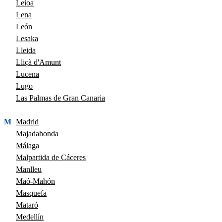
Leioa
Lena
León
Lesaka
Lleida
Lliçà d'Amunt
Lucena
Lugo
Las Palmas de Gran Canaria
M
Madrid
Majadahonda
Málaga
Malpartida de Cáceres
Manlleu
Maó-Mahón
Masquefa
Mataró
Medellín