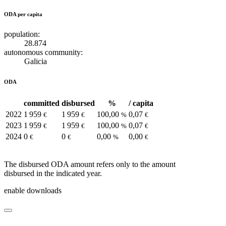
ODA per capita
population:
28.874
autonomous community:
Galicia
ODA
committed
disbursed
%
/ capita
2022
1 959
1 959
100,00
0,07
€
€
%
€
2023
1 959
1 959
100,00
0,07
€
€
%
€
2024
0
0
0,00
0,00
€
€
%
€
The disbursed ODA amount refers only to the amount
disbursed in the indicated year.
enable downloads