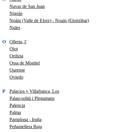
Navas de San Juan
Nigrán
Noáin (Valle de Elorz) - Noain (Elortzibar)
Nules
O
Olleria, l'
Olot
Ordizia
Ossa de Montiel
Ourense
Oviedo
P
Palacios y Villafranca, Los
Palau-solità i Plegamans
Palencia
Palma
Pamplona - Iruña
Peñamellera Baja