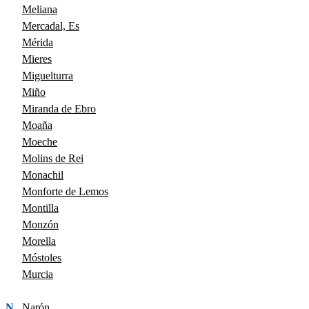
Meliana
Mercadal, Es
Mérida
Mieres
Miguelturra
Miño
Miranda de Ebro
Moaña
Moeche
Molins de Rei
Monachil
Monforte de Lemos
Montilla
Monzón
Morella
Móstoles
Murcia
N
Narón