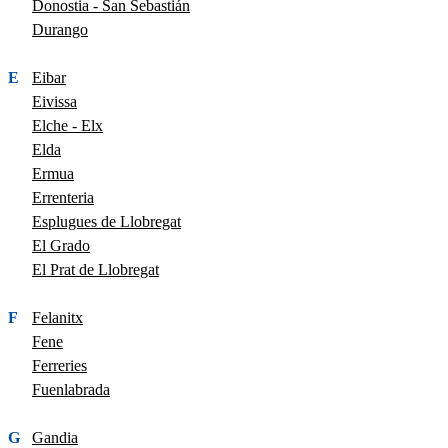
Donostia - San Sebastián
Durango
E
Eibar
Eivissa
Elche - Elx
Elda
Ermua
Errenteria
Esplugues de Llobregat
El Grado
El Prat de Llobregat
F
Felanitx
Fene
Ferreries
Fuenlabrada
G
Gandia