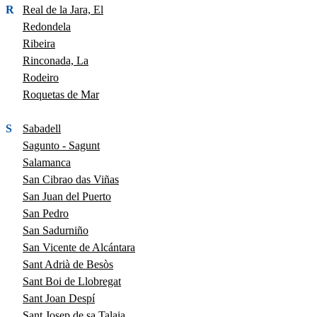
R
Real de la Jara, El
Redondela
Ribeira
Rinconada, La
Rodeiro
Roquetas de Mar
S
Sabadell
Sagunto - Sagunt
Salamanca
San Cibrao das Viñas
San Juan del Puerto
San Pedro
San Sadurniño
San Vicente de Alcántara
Sant Adrià de Besòs
Sant Boi de Llobregat
Sant Joan Despí
Sant Josep de sa Talaia