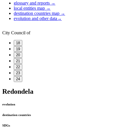
glossary and reports
→
local entities map
→
destination countries map
→
evolution and other data
→
City Council of
18
19
20
21
22
23
24
Redondela
evolution
destination countries
SDGs