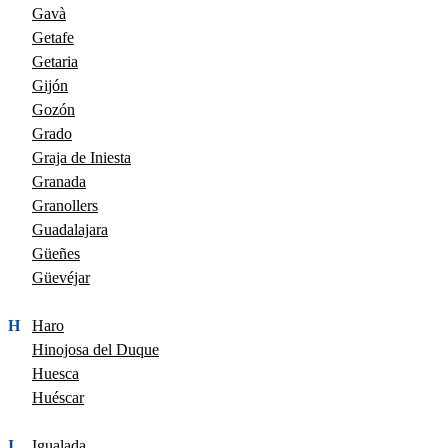
Gavà
Getafe
Getaria
Gijón
Gozón
Grado
Graja de Iniesta
Granada
Granollers
Guadalajara
Güeñes
Güevéjar
H
Haro
Hinojosa del Duque
Huesca
Huéscar
I
Igualada