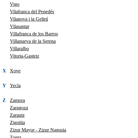
Vigo
Vilafranca del Penedès
Vilanova i la Geltrú
Vilasantar
Villafranca de los Barros
Villanueva de la Serena
Villaralbo
Vitoria-Gasteiz
X
Xove
Y
Yecla
Z
Zamora
Zaragoza
Zarautz
Zigoitia
Zizur Mayor - Zizur Nagusia
Zuera