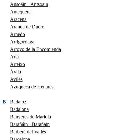
Ansoáin - Antsoain
Antequera
Aracena
Aranda de Duero
Arnedo
Arrigorriaga
Arroyo de la Encomienda
Artà
Arteixo
Ávila
Avilés
Azuqueca de Henares
B
Badajoz
Badalona
Banyeres de Mariola
Barañáin - Barañain
Barberà del Vallès
Barcelona