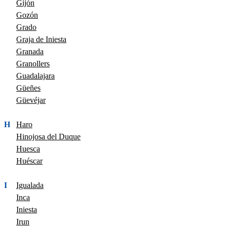
Gijón
Gozón
Grado
Graja de Iniesta
Granada
Granollers
Guadalajara
Güeñes
Güevéjar
H
Haro
Hinojosa del Duque
Huesca
Huéscar
I
Igualada
Inca
Iniesta
Irun