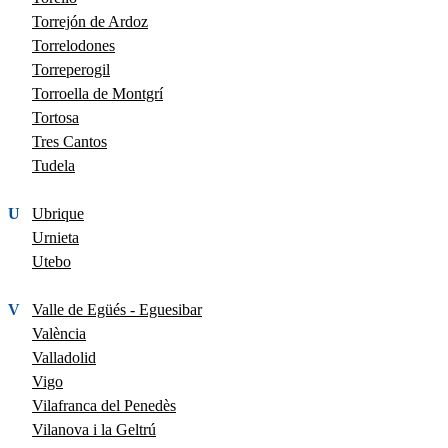
Torrejón de Ardoz
Torrelodones
Torreperogil
Torroella de Montgrí
Tortosa
Tres Cantos
Tudela
U
Ubrique
Urnieta
Utebo
V
Valle de Egüés - Eguesibar
València
Valladolid
Vigo
Vilafranca del Penedès
Vilanova i la Geltrú