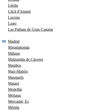
Lleida
Lliçà d'Amunt
Lucena
Lugo
Las Palmas de Gran Canaria
M
Madrid
Majadahonda
Málaga
Malpartida de Cáceres
Manlleu
Maó-Mahón
Masquefa
Mataró
Medellín
Meliana
Mercadal, Es
Mérida