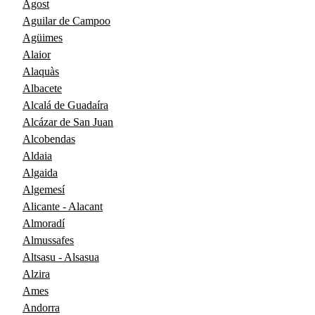
Agost
Aguilar de Campoo
Agüimes
Alaior
Alaquàs
Albacete
Alcalá de Guadaíra
Alcázar de San Juan
Alcobendas
Aldaia
Algaida
Algemesí
Alicante - Alacant
Almoradí
Almussafes
Altsasu - Alsasua
Alzira
Ames
Andorra