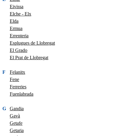
Eivissa
Elche - Elx
Elda
Ermua
Errenteria
Esplugues de Llobregat
El Grado
El Prat de Llobregat
F
Felanitx
Fene
Ferreries
Fuenlabrada
G
Gandia
Gavà
Getafe
Getaria