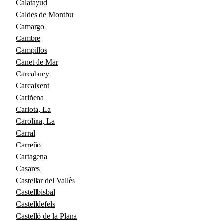
Calatayud
Caldes de Montbui
Camargo
Cambre
Campillos
Canet de Mar
Carcabuey
Carcaixent
Cariñena
Carlota, La
Carolina, La
Carral
Carreño
Cartagena
Casares
Castellar del Vallès
Castellbisbal
Castelldefels
Castelló de la Plana