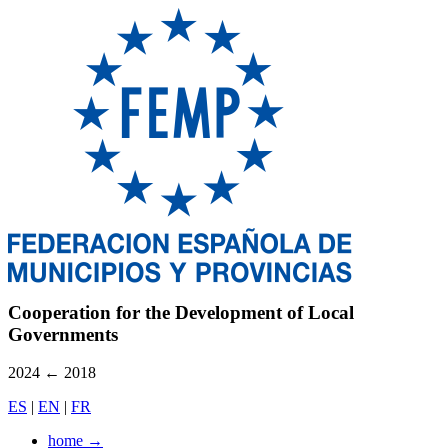
Cooperation for the Development of Local
Governments
2024
←
2018
ES
|
EN
|
FR
home
→