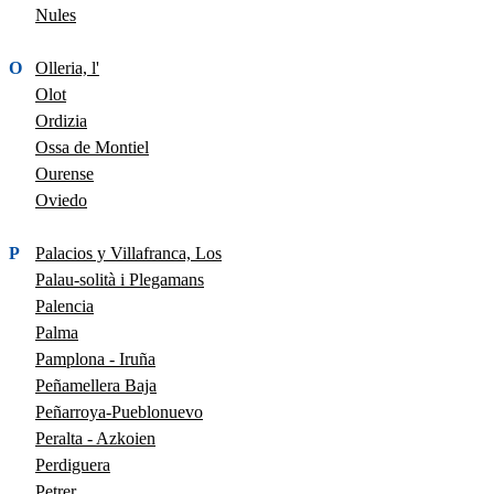
Nules
O
Olleria, l'
Olot
Ordizia
Ossa de Montiel
Ourense
Oviedo
P
Palacios y Villafranca, Los
Palau-solità i Plegamans
Palencia
Palma
Pamplona - Iruña
Peñamellera Baja
Peñarroya-Pueblonuevo
Peralta - Azkoien
Perdiguera
Petrer