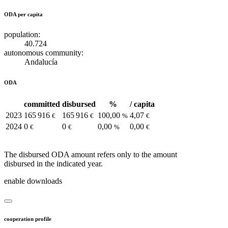
ODA per capita
population:
40.724
autonomous community:
Andalucía
ODA
committed
disbursed
%
/ capita
2023
165 916
165 916
100,00
4,07
€
€
%
€
2024
0
0
0,00
0,00
€
€
%
€
The disbursed ODA amount refers only to the amount
disbursed in the indicated year.
enable downloads
cooperation profile