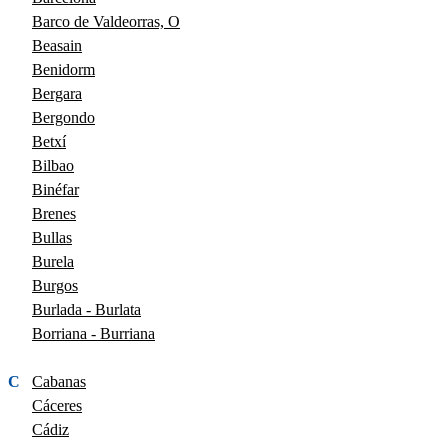
Barco de Valdeorras, O
Beasain
Benidorm
Bergara
Bergondo
Betxí
Bilbao
Binéfar
Brenes
Bullas
Burela
Burgos
Burlada - Burlata
Borriana - Burriana
C
Cabanas
Cáceres
Cádiz