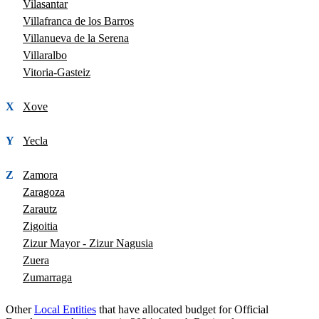
Vilasantar
Villafranca de los Barros
Villanueva de la Serena
Villaralbo
Vitoria-Gasteiz
X
Xove
Y
Yecla
Z
Zamora
Zaragoza
Zarautz
Zigoitia
Zizur Mayor - Zizur Nagusia
Zuera
Zumarraga
Other
Local Entities
that have allocated budget for Official