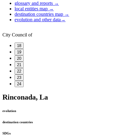
glossary and reports
→
local entities map
→
destination countries map
→
evolution and other data
→
City Council of
18
19
20
21
22
23
24
Rinconada, La
evolution
destination countries
SDGs