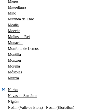
Mieres
Miguelturra
Miño
Miranda de Ebro
Moaña
Moeche
Molins de Rei
Monachil
Monforte de Lemos
Montilla
Monzón
Morella
Móstoles
Murcia
N
Narón
Navas de San Juan
Nigrán
Noáin (Valle de Elorz) - Noain (Elortzibar)