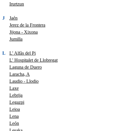
Irurtzun
J
Jaén
Jerez de la Frontera
Jijona - Xixona
Jumilla
L
L' Alfàs del Pi
L' Hospitalet de Llobregat
Laguna de Duero
Laracha, A
Laudio - Llodio
Laxe
Lebrija
Legazpi
Leioa
Lena
León
Lesaka