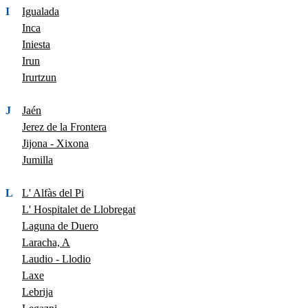
I
Igualada
Inca
Iniesta
Irun
Irurtzun
J
Jaén
Jerez de la Frontera
Jijona - Xixona
Jumilla
L
L' Alfàs del Pi
L' Hospitalet de Llobregat
Laguna de Duero
Laracha, A
Laudio - Llodio
Laxe
Lebrija