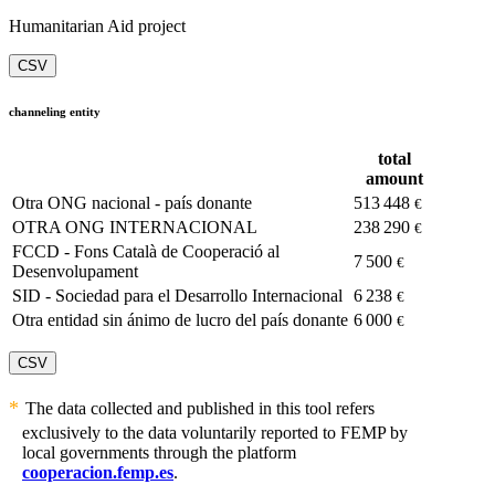
Humanitarian Aid project
CSV
channeling entity
total
amount
Otra ONG nacional - país donante
513 448
€
OTRA ONG INTERNACIONAL
238 290
€
FCCD - Fons Català de Cooperació al
7 500
€
Desenvolupament
SID - Sociedad para el Desarrollo Internacional
6 238
€
Otra entidad sin ánimo de lucro del país donante
6 000
€
CSV
The data collected and published in this tool refers
exclusively to the data voluntarily reported to FEMP by
local governments through the platform
cooperacion.femp.es
.