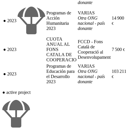
donante
Programas de
VARIAS
Acción
Otra ONG
14 900
●
2023
Humanitaria
nacional - país
€
2023
donante
CUOTA
FCCD - Fons
ANUAL AL
Català de
●
2023
FONS
7 500
€
Cooperació al
CATALA DE
Desenvolupament
COOPERACIO
Programas de
VARIAS
Educación para
Otra ONG
103 211
●
2023
el Desarrollo
nacional - país
€
2023
donante
●
active project