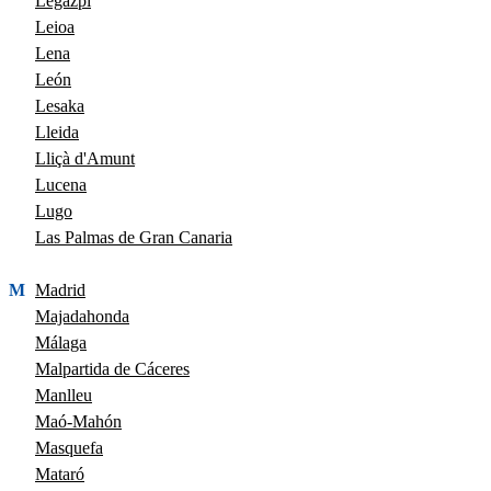
Legazpi
Leioa
Lena
León
Lesaka
Lleida
Lliçà d'Amunt
Lucena
Lugo
Las Palmas de Gran Canaria
M
Madrid
Majadahonda
Málaga
Malpartida de Cáceres
Manlleu
Maó-Mahón
Masquefa
Mataró