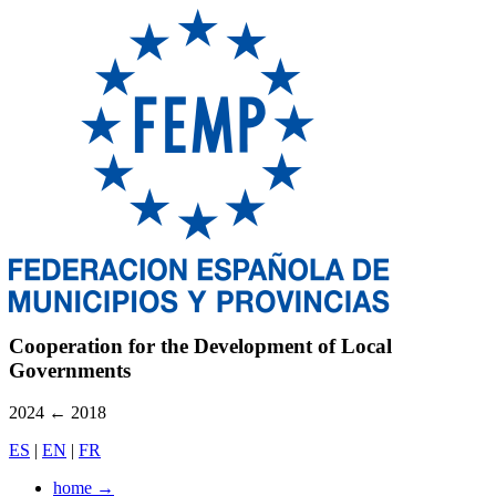
Cooperation for the Development of Local
Governments
2024
←
2018
ES
|
EN
|
FR
home
→