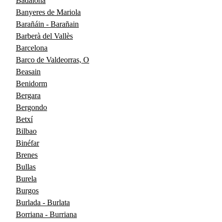
Badalona
Banyeres de Mariola
Barañáin - Barañain
Barberà del Vallès
Barcelona
Barco de Valdeorras, O
Beasain
Benidorm
Bergara
Bergondo
Betxí
Bilbao
Binéfar
Brenes
Bullas
Burela
Burgos
Burlada - Burlata
Borriana - Burriana