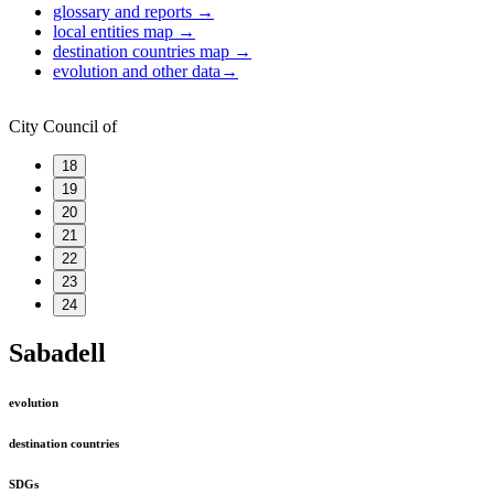
glossary and reports
→
local entities map
→
destination countries map
→
evolution and other data
→
City Council of
18
19
20
21
22
23
24
Sabadell
evolution
destination countries
SDGs