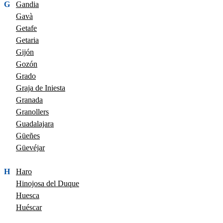
G
Gandia
Gavà
Getafe
Getaria
Gijón
Gozón
Grado
Graja de Iniesta
Granada
Granollers
Guadalajara
Güeñes
Güevéjar
H
Haro
Hinojosa del Duque
Huesca
Huéscar