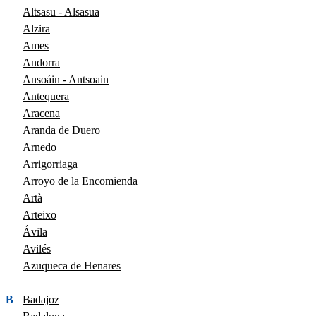
Altsasu - Alsasua
Alzira
Ames
Andorra
Ansoáin - Antsoain
Antequera
Aracena
Aranda de Duero
Arnedo
Arrigorriaga
Arroyo de la Encomienda
Artà
Arteixo
Ávila
Avilés
Azuqueca de Henares
B
Badajoz