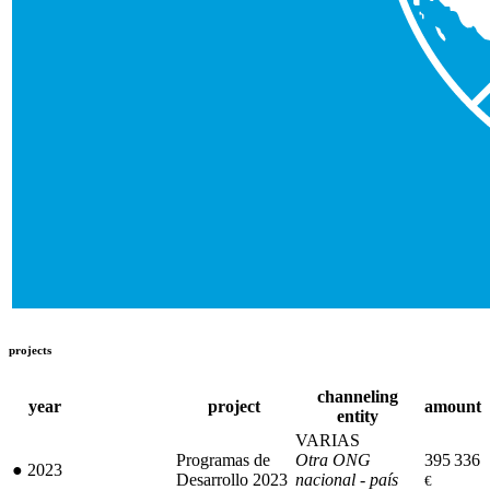
projects
channeling
year
project
amount
entity
VARIAS
Programas de
Otra ONG
395 336
●
2023
Desarrollo 2023
nacional - país
€