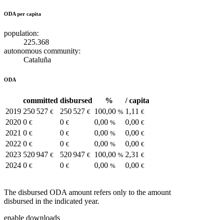
ODA per capita
population:
225.368
autonomous community:
Cataluña
ODA
committed
disbursed
%
/ capita
2019
250 527
250 527
100,00
1,11
€
€
%
€
2020
0
0
0,00
0,00
€
€
%
€
2021
0
0
0,00
0,00
€
€
%
€
2022
0
0
0,00
0,00
€
€
%
€
2023
520 947
520 947
100,00
2,31
€
€
%
€
2024
0
0
0,00
0,00
€
€
%
€
The disbursed ODA amount refers only to the amount
disbursed in the indicated year.
enable downloads