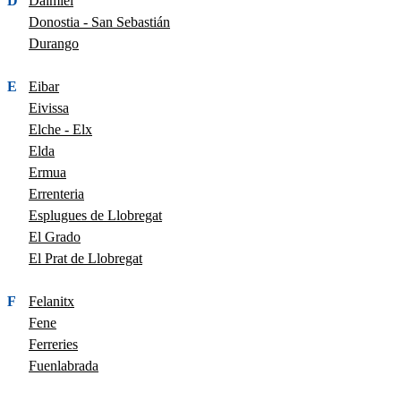
D
Daimiel
Donostia - San Sebastián
Durango
E
Eibar
Eivissa
Elche - Elx
Elda
Ermua
Errenteria
Esplugues de Llobregat
El Grado
El Prat de Llobregat
F
Felanitx
Fene
Ferreries
Fuenlabrada