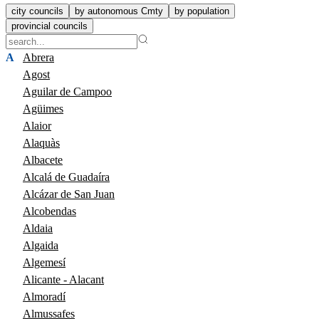
city councils
by autonomous Cmty
by population
provincial councils
A
Abrera
Agost
Aguilar de Campoo
Agüimes
Alaior
Alaquàs
Albacete
Alcalá de Guadaíra
Alcázar de San Juan
Alcobendas
Aldaia
Algaida
Algemesí
Alicante - Alacant
Almoradí
Almussafes