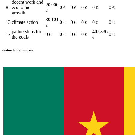
decent work and
20 000
8
economic
0
0
0
0
0
€
€
€
€
€
€
growth
30 101
13
climate action
0
0
0
0
0
€
€
€
€
€
€
partnerships for
402 836
17
0
0
0
0
0
€
€
€
€
€
the goals
€
destination countries