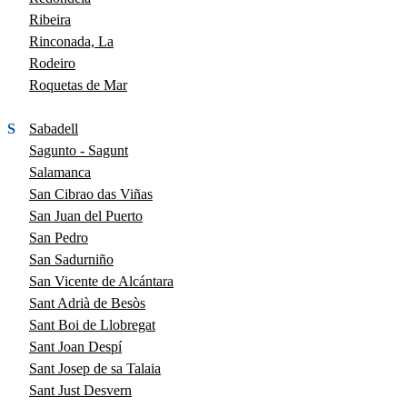
Ribeira
Rinconada, La
Rodeiro
Roquetas de Mar
S
Sabadell
Sagunto - Sagunt
Salamanca
San Cibrao das Viñas
San Juan del Puerto
San Pedro
San Sadurniño
San Vicente de Alcántara
Sant Adrià de Besòs
Sant Boi de Llobregat
Sant Joan Despí
Sant Josep de sa Talaia
Sant Just Desvern