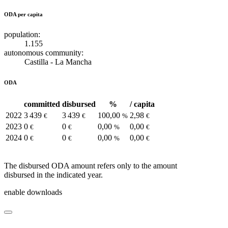
ODA per capita
population:
1.155
autonomous community:
Castilla - La Mancha
ODA
committed
disbursed
%
/ capita
2022
3 439
3 439
100,00
2,98
€
€
%
€
2023
0
0
0,00
0,00
€
€
%
€
2024
0
0
0,00
0,00
€
€
%
€
The disbursed ODA amount refers only to the amount
disbursed in the indicated year.
enable downloads