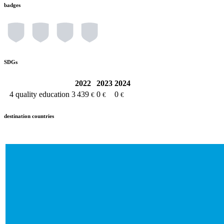
badges
SDGs
2022
2023
2024
4
quality education
3 439
0
0
€
€
€
destination countries