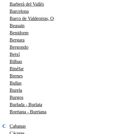
Barberà del Vallès
Barcelona
Barco de Valdeorras, O
Beasain
Benidorm
Bergara
Bergondo
Betxí
Bilbao
Binéfar
Brenes
Bullas
Burela
Burgos
Burlada - Burlata
Borriana - Burriana
C
Cabanas
Cáceres