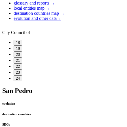
glossary and reports
→
local entities map
→
destination countries map
→
evolution and other data
→
City Council of
18
19
20
21
22
23
24
San Pedro
evolution
destination countries
SDGs