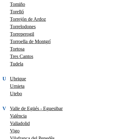
Tomiño
Torelló
Torrejón de Ardoz
Torrelodones
Torreperogil
Torroella de Montgrí
Tortosa
Tres Cantos
Tudela
U
Ubrique
Urnieta
Utebo
V
Valle de Egüés - Eguesibar
València
Valladolid
Vigo
Vilafranca del Penedès