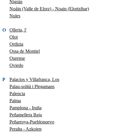
Nigrán
Noáin (Valle de Elorz) - Noain (Elortzibar)
Nules
O
Olleria, l'
Olot
Ordizia
Ossa de Montiel
Ourense
Oviedo
P
Palacios y Villafranca, Los
Palau-solità i Plegamans
Palencia
Palma
Pamplona - Iruña
Peñamellera Baja
Peñarroya-Pueblonuevo
Peralta - Azkoien