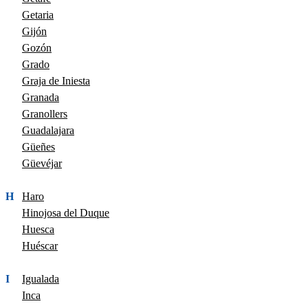
Getaria
Gijón
Gozón
Grado
Graja de Iniesta
Granada
Granollers
Guadalajara
Güeñes
Güevéjar
H
Haro
Hinojosa del Duque
Huesca
Huéscar
I
Igualada
Inca