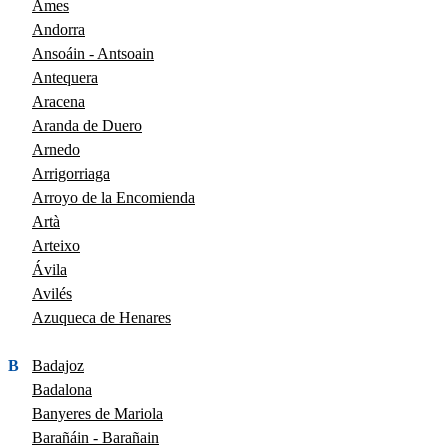
Ames
Andorra
Ansoáin - Antsoain
Antequera
Aracena
Aranda de Duero
Arnedo
Arrigorriaga
Arroyo de la Encomienda
Artà
Arteixo
Ávila
Avilés
Azuqueca de Henares
B
Badajoz
Badalona
Banyeres de Mariola
Barañáin - Barañain