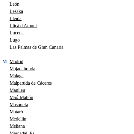
León
Lesaka
Lleida
Lliçà d'Amunt
Lucena
Lugo
Las Palmas de Gran Canaria
M
Madrid
Majadahonda
Málaga
Malpartida de Cáceres
Manlleu
Maó-Mahón
Masquefa
Mataró
Medellín
Meliana
Mercadal, Es