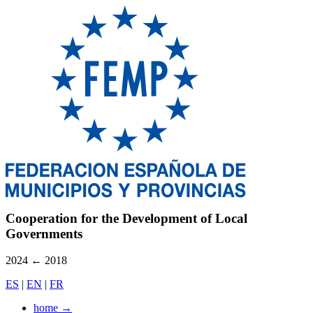
Cooperation for the Development of Local
Governments
2024
←
2018
ES
|
EN
|
FR
home
→