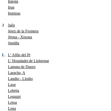
Iniesta
Irun
Irurtzun
J
Jaén
Jerez de la Frontera
Jijona - Xixona
Jumilla
L
L' Alfàs del Pi
L' Hospitalet de Llobregat
Laguna de Duero
Laracha, A
Laudio - Llodio
Laxe
Lebrija
Legazpi
Leioa
Lena