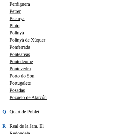
Perdiguera
Petrer
Picanya
Pinto
Polinyà
Polinyà de Xúquer
Ponferrada
Ponteareas
Pontedeume
Pontevedra
Porto do Son
Portugalete
Posadas
Pozuelo de Alarcón
Q
Quart de Poblet
R
Real de la Jara, El
Redondela