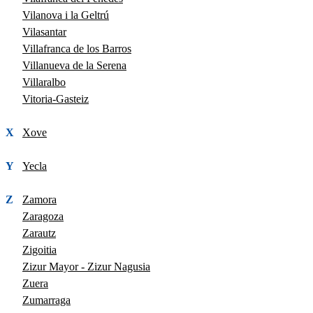
Vilanova i la Geltrú
Vilasantar
Villafranca de los Barros
Villanueva de la Serena
Villaralbo
Vitoria-Gasteiz
X
Xove
Y
Yecla
Z
Zamora
Zaragoza
Zarautz
Zigoitia
Zizur Mayor - Zizur Nagusia
Zuera
Zumarraga