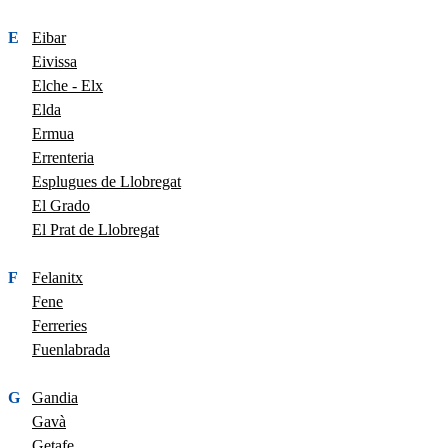
E
Eibar
Eivissa
Elche - Elx
Elda
Ermua
Errenteria
Esplugues de Llobregat
El Grado
El Prat de Llobregat
F
Felanitx
Fene
Ferreries
Fuenlabrada
G
Gandia
Gavà
Getafe