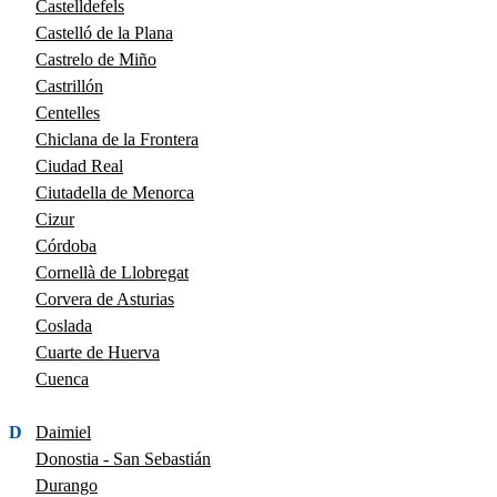
Castelldefels
Castelló de la Plana
Castrelo de Miño
Castrillón
Centelles
Chiclana de la Frontera
Ciudad Real
Ciutadella de Menorca
Cizur
Córdoba
Cornellà de Llobregat
Corvera de Asturias
Coslada
Cuarte de Huerva
Cuenca
D
Daimiel
Donostia - San Sebastián
Durango