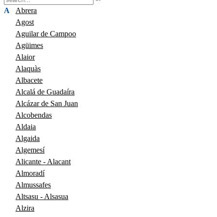
A
Abrera
Agost
Aguilar de Campoo
Agüimes
Alaior
Alaquàs
Albacete
Alcalá de Guadaíra
Alcázar de San Juan
Alcobendas
Aldaia
Algaida
Algemesí
Alicante - Alacant
Almoradí
Almussafes
Altsasu - Alsasua
Alzira