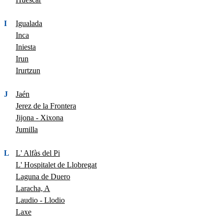
I
Igualada
Inca
Iniesta
Irun
Irurtzun
J
Jaén
Jerez de la Frontera
Jijona - Xixona
Jumilla
L
L' Alfàs del Pi
L' Hospitalet de Llobregat
Laguna de Duero
Laracha, A
Laudio - Llodio
Laxe