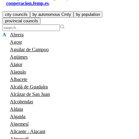
cooperacion.femp.es
.
city councils
by autonomous Cmty
by population
provincial councils
A
Abrera
Agost
Aguilar de Campoo
Agüimes
Alaior
Alaquàs
Albacete
Alcalá de Guadaíra
Alcázar de San Juan
Alcobendas
Aldaia
Algaida
Algemesí
Alicante - Alacant
Almoradí