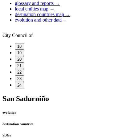
glossary and reports
→
local entities map
→
destination countries map
→
evolution and other data
→
City Council of
18
19
20
21
22
23
24
San Sadurniño
evolution
destination countries
SDGs