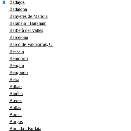
B
Badajoz
Badalona
Banyeres de Mariola
Barañáin - Barañain
Barberà del Vallès
Barcelona
Barco de Valdeorras, O
Beasain
Benidorm
Bergara
Bergondo
Betxí
Bilbao
Binéfar
Brenes
Bullas
Burela
Burgos
Burlada - Burlata