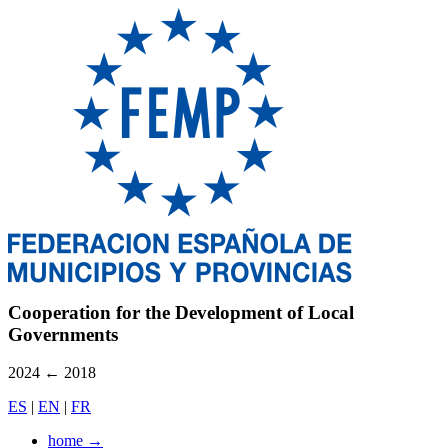
Cooperation for the Development of Local
Governments
2024
←
2018
ES
|
EN
|
FR
home
→