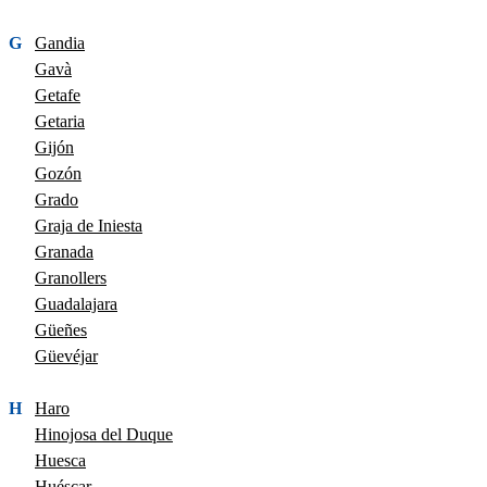
G
Gandia
Gavà
Getafe
Getaria
Gijón
Gozón
Grado
Graja de Iniesta
Granada
Granollers
Guadalajara
Güeñes
Güevéjar
H
Haro
Hinojosa del Duque
Huesca
Huéscar