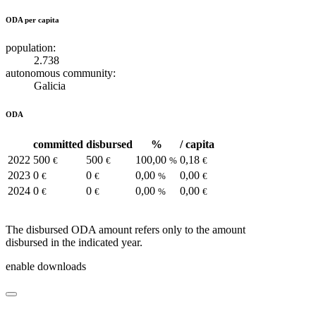
ODA per capita
population:
2.738
autonomous community:
Galicia
ODA
committed
disbursed
%
/ capita
2022
500
500
100,00
0,18
€
€
%
€
2023
0
0
0,00
0,00
€
€
%
€
2024
0
0
0,00
0,00
€
€
%
€
The disbursed ODA amount refers only to the amount
disbursed in the indicated year.
enable downloads