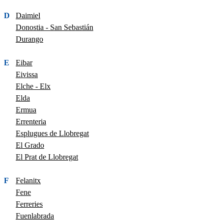
D
Daimiel
Donostia - San Sebastián
Durango
E
Eibar
Eivissa
Elche - Elx
Elda
Ermua
Errenteria
Esplugues de Llobregat
El Grado
El Prat de Llobregat
F
Felanitx
Fene
Ferreries
Fuenlabrada