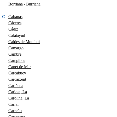
Borriana - Burriana
C
Cabanas
Cáceres
Cádiz
Calatayud
Caldes de Montbui
Camargo
Cambre
Campillos
Canet de Mar
Carcabuey
Carcaixent
Cariñena
Carlota, La
Carolina, La
Carral
Carreño
Cartagena