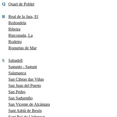
Q
Quart de Poblet
R
Real de la Jara, El
Redondela
Ribeira
Rinconada, La
Rodeiro
Roquetas de Mar
S
Sabadell
Sagunto - Sagunt
Salamanca
San Cibrao das Viñas
San Juan del Puerto
San Pedro
San Sadurniño
San Vicente de Alcántara
Sant Adrià de Besòs
Sant Boi de Llobregat