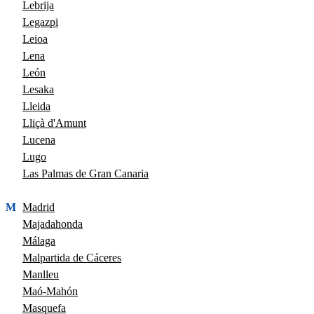
Lebrija
Legazpi
Leioa
Lena
León
Lesaka
Lleida
Lliçà d'Amunt
Lucena
Lugo
Las Palmas de Gran Canaria
M
Madrid
Majadahonda
Málaga
Malpartida de Cáceres
Manlleu
Maó-Mahón
Masquefa