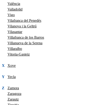
València
Valladolid
Vigo
Vilafranca del Penedès
Vilanova i la Geltrú
Vilasantar
Villafranca de los Barros
Villanueva de la Serena
Villaralbo
Vitoria-Gasteiz
X
Xove
Y
Yecla
Z
Zamora
Zaragoza
Zarautz
Zigoitia