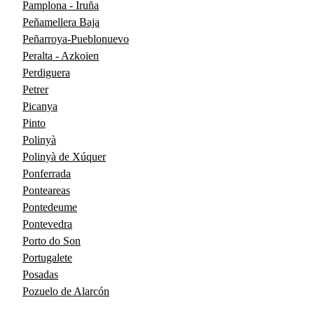
Pamplona - Iruña
Peñamellera Baja
Peñarroya-Pueblonuevo
Peralta - Azkoien
Perdiguera
Petrer
Picanya
Pinto
Polinyà
Polinyà de Xúquer
Ponferrada
Ponteareas
Pontedeume
Pontevedra
Porto do Son
Portugalete
Posadas
Pozuelo de Alarcón