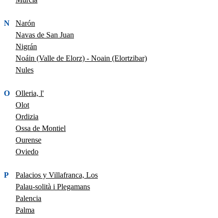
N
Narón
Navas de San Juan
Nigrán
Noáin (Valle de Elorz) - Noain (Elortzibar)
Nules
O
Olleria, l'
Olot
Ordizia
Ossa de Montiel
Ourense
Oviedo
P
Palacios y Villafranca, Los
Palau-solità i Plegamans
Palencia
Palma