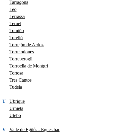
Tarragona
Teo
Terrassa
Teruel
Tomiño
Torelló
Torrejón de Ardoz
Torrelodones
Torreperogil
Torroella de Montgrí
Tortosa
Tres Cantos
Tudela
U
Ubrique
Urnieta
Utebo
V
Valle de Egüés - Eguesibar