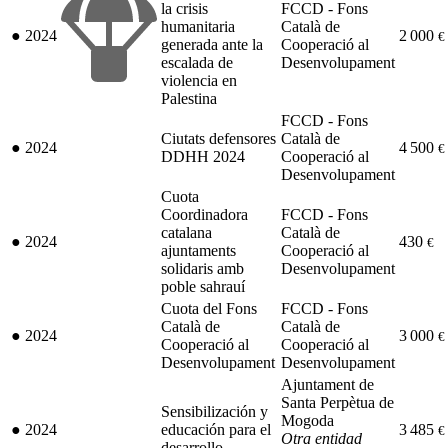
la crisis
FCCD - Fons
humanitaria
Català de
●
2024
2 000
€
generada ante la
Cooperació al
escalada de
Desenvolupament
violencia en
Palestina
FCCD - Fons
Ciutats defensores
Català de
●
2024
4 500
€
DDHH 2024
Cooperació al
Desenvolupament
Cuota
Coordinadora
FCCD - Fons
catalana
Català de
●
2024
430
€
ajuntaments
Cooperació al
solidaris amb
Desenvolupament
poble sahrauí
Cuota del Fons
FCCD - Fons
Català de
Català de
●
2024
3 000
€
Cooperació al
Cooperació al
Desenvolupament
Desenvolupament
Ajuntament de
Santa Perpètua de
Sensibilización y
Mogoda
●
2024
educación para el
3 485
€
Otra entidad
desarrollo