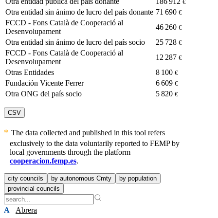
Otra entidad pública del país donante
186 912
€
Otra entidad sin ánimo de lucro del país donante
71 690
€
FCCD - Fons Català de Cooperació al
46 260
€
Desenvolupament
Otra entidad sin ánimo de lucro del país socio
25 728
€
FCCD - Fons Català de Cooperació al
12 287
€
Desenvolupament
Otras Entidades
8 100
€
Fundación Vicente Ferrer
6 609
€
Otra ONG del país socio
5 820
€
CSV
The data collected and published in this tool refers
exclusively to the data voluntarily reported to FEMP by
local governments through the platform
cooperacion.femp.es
.
city councils
by autonomous Cmty
by population
provincial councils
A
Abrera