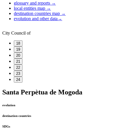
glossary and reports
→
local entities map
→
destination countries map
→
evolution and other data
→
City Council of
18
19
20
21
22
23
24
Santa Perpètua de Mogoda
evolution
destination countries
SDGs