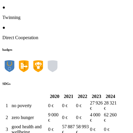
●
Twinning
●
Direct Cooperation
badges
SDGs
2020
2021
2022
2023
2024
27 926
28 321
1
no poverty
0
0
0
€
€
€
€
€
9 000
4 000
62 260
2
zero hunger
0
0
€
€
€
€
€
good health and
57 887
58 993
3
0
0
0
€
€
€
wellbeing
€
€