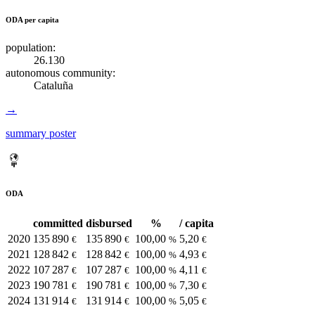
ODA per capita
population:
26.130
autonomous community:
Cataluña
→
summary poster
ODA
committed
disbursed
%
/ capita
2020
135 890
135 890
100,00
5,20
€
€
%
€
2021
128 842
128 842
100,00
4,93
€
€
%
€
2022
107 287
107 287
100,00
4,11
€
€
%
€
2023
190 781
190 781
100,00
7,30
€
€
%
€
2024
131 914
131 914
100,00
5,05
€
€
%
€