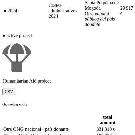
Santa Perpètua de
Costes
Mogoda
29 917
●
2024
administrativos
Otra entidad
€
2024
pública del país
donante
●
active project
Humanitarian Aid project
CSV
channeling entity
total
amount
Otra ONG nacional - país donante
331 310
€