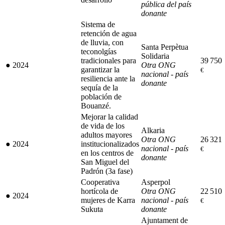
pública del país
donante
Sistema de
retención de agua
de lluvia, con
Santa Perpètua
teconolgías
Solidaria
tradicionales para
39 750
●
2024
Otra ONG
garantizar la
€
nacional - país
resiliencia ante la
donante
sequía de la
población de
Bouanzé.
Mejorar la calidad
de vida de los
Alkaria
adultos mayores
Otra ONG
26 321
●
2024
institucionalizados
nacional - país
€
en los centros de
donante
San Miguel del
Padrón (3a fase)
Cooperativa
Asperpol
hortícola de
Otra ONG
22 510
●
2024
mujeres de Karra
nacional - país
€
Sukuta
donante
Ajuntament de