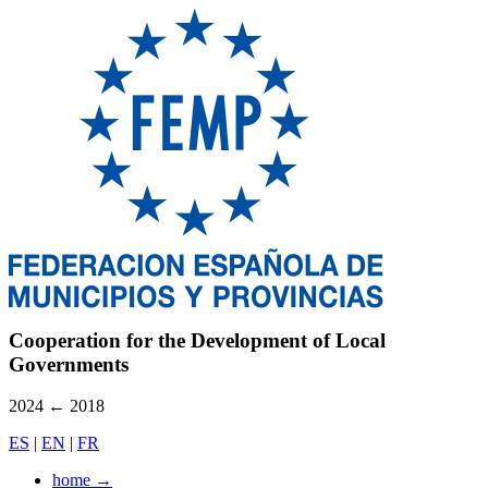
Cooperation for the Development of Local
Governments
2024
←
2018
ES
|
EN
|
FR
home
→