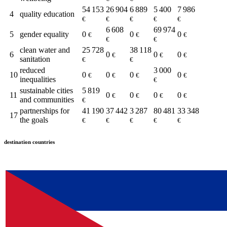
54 153
26 904
6 889
5 400
7 986
4
quality education
€
€
€
€
€
6 608
69 974
5
gender equality
0
0
0
€
€
€
€
€
clean water and
25 728
38 118
6
0
0
0
€
€
€
sanitation
€
€
reduced
3 000
10
0
0
0
0
€
€
€
€
inequalities
€
sustainable cities
5 819
11
0
0
0
0
€
€
€
€
and communities
€
partnerships for
41 190
37 442
3 287
80 481
33 348
17
the goals
€
€
€
€
€
destination countries