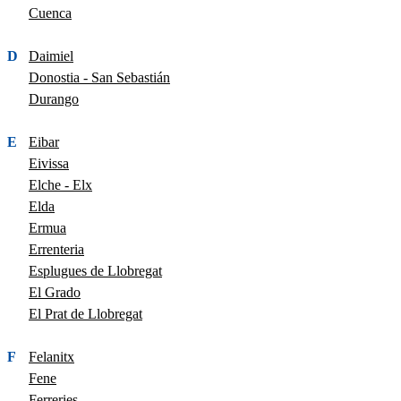
Cuenca
D
Daimiel
Donostia - San Sebastián
Durango
E
Eibar
Eivissa
Elche - Elx
Elda
Ermua
Errenteria
Esplugues de Llobregat
El Grado
El Prat de Llobregat
F
Felanitx
Fene
Ferreries