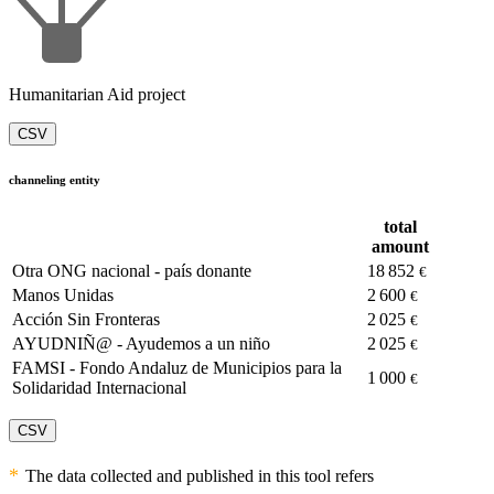
Humanitarian Aid project
CSV
channeling entity
total
amount
Otra ONG nacional - país donante
18 852
€
Manos Unidas
2 600
€
Acción Sin Fronteras
2 025
€
AYUDNIÑ@ - Ayudemos a un niño
2 025
€
FAMSI - Fondo Andaluz de Municipios para la
1 000
€
Solidaridad Internacional
CSV
The data collected and published in this tool refers