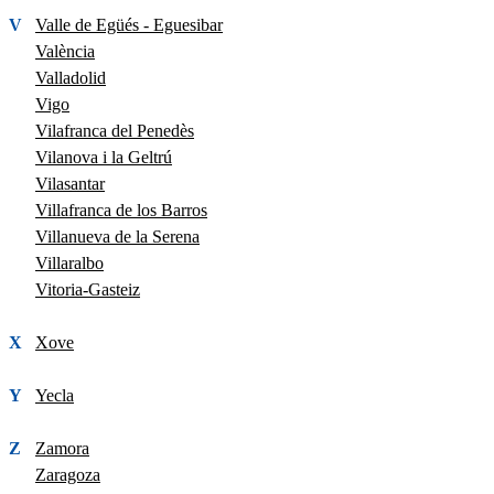
V
Valle de Egüés - Eguesibar
València
Valladolid
Vigo
Vilafranca del Penedès
Vilanova i la Geltrú
Vilasantar
Villafranca de los Barros
Villanueva de la Serena
Villaralbo
Vitoria-Gasteiz
X
Xove
Y
Yecla
Z
Zamora
Zaragoza