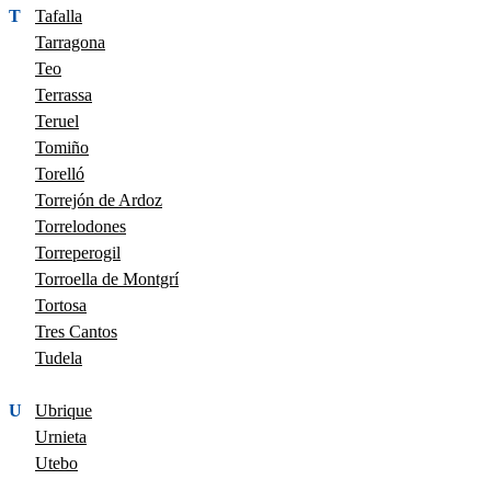
T
Tafalla
Tarragona
Teo
Terrassa
Teruel
Tomiño
Torelló
Torrejón de Ardoz
Torrelodones
Torreperogil
Torroella de Montgrí
Tortosa
Tres Cantos
Tudela
U
Ubrique
Urnieta
Utebo