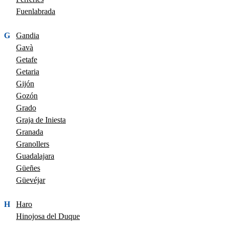
Fuenlabrada
G
Gandia
Gavà
Getafe
Getaria
Gijón
Gozón
Grado
Graja de Iniesta
Granada
Granollers
Guadalajara
Güeñes
Güevéjar
H
Haro
Hinojosa del Duque