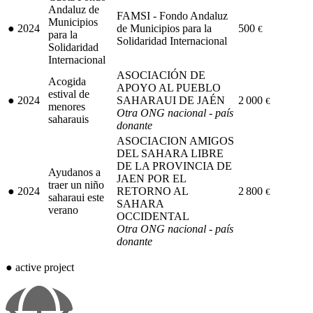
Andaluz de
FAMSI - Fondo Andaluz
Municipios
●
2024
de Municipios para la
500
€
para la
Solidaridad Internacional
Solidaridad
Internacional
ASOCIACIÓN DE
Acogida
APOYO AL PUEBLO
estival de
●
2024
SAHARAUI DE JAÉN
2 000
€
menores
Otra ONG nacional - país
saharauis
donante
ASOCIACION AMIGOS
DEL SAHARA LIBRE
DE LA PROVINCIA DE
Ayudanos a
JAEN POR EL
traer un niño
●
2024
RETORNO AL
2 800
€
saharaui este
SAHARA
verano
OCCIDENTAL
Otra ONG nacional - país
donante
●
active project