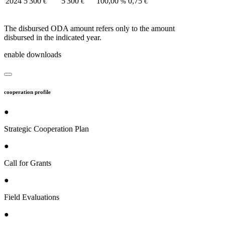
2024
5 300
5 300
100,00
0,75
€
€
%
€
The disbursed ODA amount refers only to the amount
disbursed in the indicated year.
enable downloads
cooperation profile
●
Strategic Cooperation Plan
●
Call for Grants
●
Field Evaluations
●