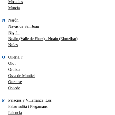
Móstoles
Murcia
N
Narón
Navas de San Juan
Nigrán
Noáin (Valle de Elorz) - Noain (Elortzibar)
Nules
O
Olleria, l'
Olot
Ordizia
Ossa de Montiel
Ourense
Oviedo
P
Palacios y Villafranca, Los
Palau-solità i Plegamans
Palencia