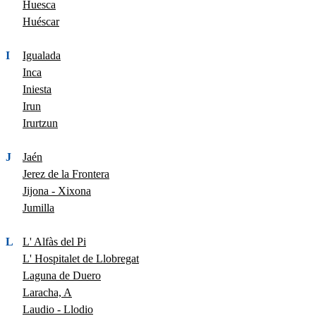
Huesca
Huéscar
I
Igualada
Inca
Iniesta
Irun
Irurtzun
J
Jaén
Jerez de la Frontera
Jijona - Xixona
Jumilla
L
L' Alfàs del Pi
L' Hospitalet de Llobregat
Laguna de Duero
Laracha, A
Laudio - Llodio