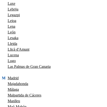
Laxe
Lebrija
Legazpi
Leioa
Lena
León
Lesaka
Lleida
Lliçà d'Amunt
Lucena
Lugo
Las Palmas de Gran Canaria
M
Madrid
Majadahonda
Málaga
Malpartida de Cáceres
Manlleu
Maó-Mahón