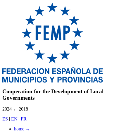
Cooperation for the Development of Local
Governments
2024
←
2018
ES
|
EN
|
FR
home
→