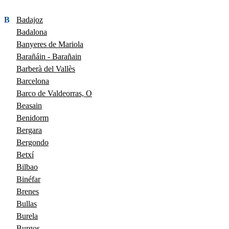
B
Badajoz
Badalona
Banyeres de Mariola
Barañáin - Barañain
Barberà del Vallès
Barcelona
Barco de Valdeorras, O
Beasain
Benidorm
Bergara
Bergondo
Betxí
Bilbao
Binéfar
Brenes
Bullas
Burela
Burgos