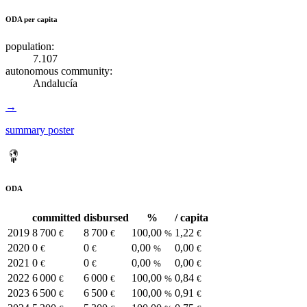
ODA per capita
population:
7.107
autonomous community:
Andalucía
→
summary poster
ODA
committed
disbursed
%
/ capita
2019
8 700
8 700
100,00
1,22
€
€
%
€
2020
0
0
0,00
0,00
€
€
%
€
2021
0
0
0,00
0,00
€
€
%
€
2022
6 000
6 000
100,00
0,84
€
€
%
€
2023
6 500
6 500
100,00
0,91
€
€
%
€