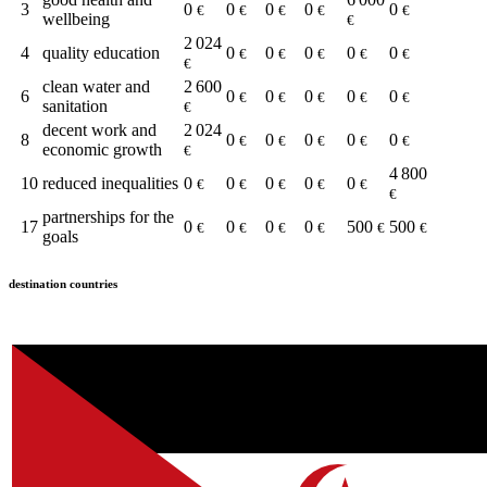
3
0
0
0
0
0
€
€
€
€
€
wellbeing
€
2 024
4
quality education
0
0
0
0
0
€
€
€
€
€
€
clean water and
2 600
6
0
0
0
0
0
€
€
€
€
€
sanitation
€
decent work and
2 024
8
0
0
0
0
0
€
€
€
€
€
economic growth
€
4 800
10
reduced inequalities
0
0
0
0
0
€
€
€
€
€
€
partnerships for the
17
0
0
0
0
500
500
€
€
€
€
€
€
goals
destination countries