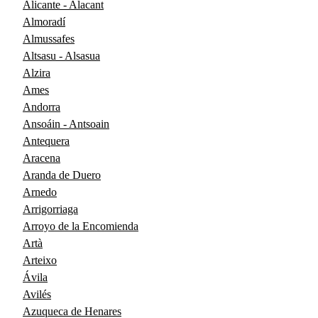
Alicante - Alacant
Almoradí
Almussafes
Altsasu - Alsasua
Alzira
Ames
Andorra
Ansoáin - Antsoain
Antequera
Aracena
Aranda de Duero
Arnedo
Arrigorriaga
Arroyo de la Encomienda
Artà
Arteixo
Ávila
Avilés
Azuqueca de Henares