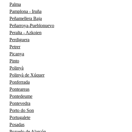
Palma
Pamplona - Iruña
Peñamellera Baja
Peñarroya-Pueblonuevo
Peralta - Azkoien
Perdiguera
Petrer
Picanya
Pinto
Polinyà
Polinyà de Xúquer
Ponferrada
Ponteareas
Pontedeume
Pontevedra
Porto do Son
Portugalete
Posadas
Pozuelo de Alarcón