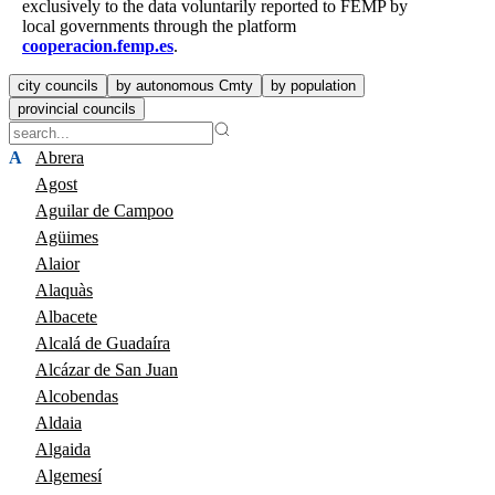
exclusively to the data voluntarily reported to FEMP by
local governments through the platform
cooperacion.femp.es
.
city councils
by autonomous Cmty
by population
provincial councils
A
Abrera
Agost
Aguilar de Campoo
Agüimes
Alaior
Alaquàs
Albacete
Alcalá de Guadaíra
Alcázar de San Juan
Alcobendas
Aldaia
Algaida
Algemesí