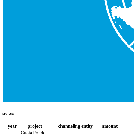
projects
year
project
channeling entity
amount
Cuota Fondo