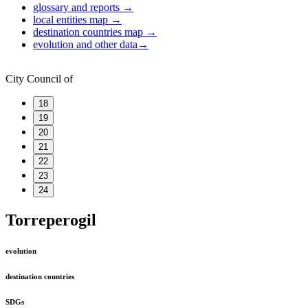
glossary and reports
→
local entities map
→
destination countries map
→
evolution and other data
→
City Council of
18
19
20
21
22
23
24
Torreperogil
evolution
destination countries
SDGs