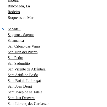
Ribeira
Rinconada, La
Rodeiro
Roquetas de Mar
S
Sabadell
Sagunto - Sagunt
Salamanca
San Cibrao das Viñas
San Juan del Puerto
San Pedro
San Sadurniño
San Vicente de Alcántara
Sant Adrià de Besòs
Sant Boi de Llobregat
Sant Joan Despí
Sant Josep de sa Talaia
Sant Just Desvern
Sant Llorenç des Cardassar