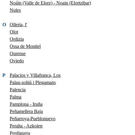
Noáin (Valle de Elorz) - Noain (Elortzibar)
Nules
O
Olleria, l'
Olot
Ordizia
Ossa de Montiel
Ourense
Oviedo
P
Palacios y Villafranca, Los
Palau-solità i Plegamans
Palencia
Palma
Pamplona - Iruña
Peñamellera Baja
Peñarroya-Pueblonuevo
Peralta - Azkoien
Perdiguera