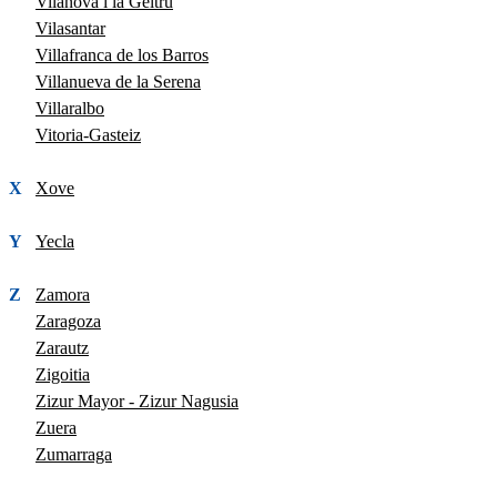
Vilanova i la Geltrú
Vilasantar
Villafranca de los Barros
Villanueva de la Serena
Villaralbo
Vitoria-Gasteiz
X
Xove
Y
Yecla
Z
Zamora
Zaragoza
Zarautz
Zigoitia
Zizur Mayor - Zizur Nagusia
Zuera
Zumarraga