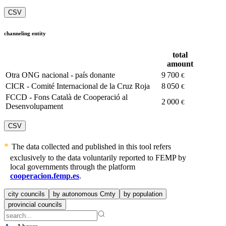
CSV
channeling entity
total
amount
Otra ONG nacional - país donante
9 700
€
CICR - Comité Internacional de la Cruz Roja
8 050
€
FCCD - Fons Català de Cooperació al
2 000
€
Desenvolupament
CSV
The data collected and published in this tool refers
exclusively to the data voluntarily reported to FEMP by
local governments through the platform
cooperacion.femp.es
.
city councils
by autonomous Cmty
by population
provincial councils