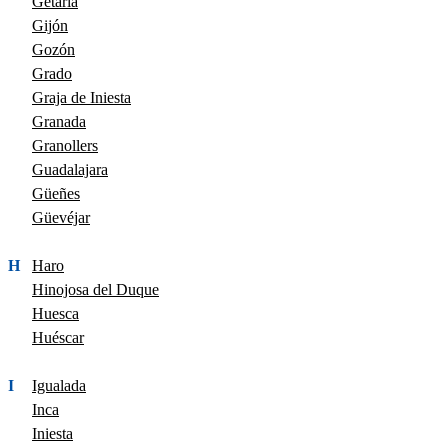
Getaria
Gijón
Gozón
Grado
Graja de Iniesta
Granada
Granollers
Guadalajara
Güeñes
Güevéjar
H
Haro
Hinojosa del Duque
Huesca
Huéscar
I
Igualada
Inca
Iniesta