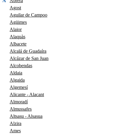
A
Abrera
Agost
Aguilar de Campoo
Agüimes
Alaior
Alaquàs
Albacete
Alcalá de Guadaíra
Alcázar de San Juan
Alcobendas
Aldaia
Algaida
Algemesí
Alicante - Alacant
Almoradí
Almussafes
Altsasu - Alsasua
Alzira
Ames