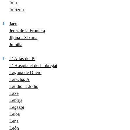
Irun
Irurtzun
J
Jaén
Jerez de la Frontera
Jijona - Xixona
Jumilla
L
L' Alfàs del Pi
L' Hospitalet de Llobregat
Laguna de Duero
Laracha, A
Laudio - Llodio
Laxe
Lebrija
Legazpi
Leioa
Lena
León