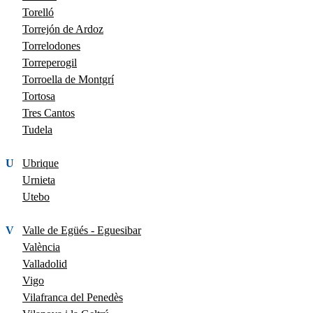
Torelló
Torrejón de Ardoz
Torrelodones
Torreperogil
Torroella de Montgrí
Tortosa
Tres Cantos
Tudela
U
Ubrique
Urnieta
Utebo
V
Valle de Egüés - Eguesibar
València
Valladolid
Vigo
Vilafranca del Penedès