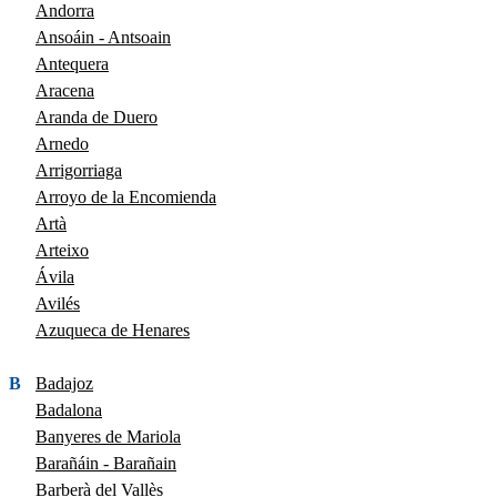
Andorra
Ansoáin - Antsoain
Antequera
Aracena
Aranda de Duero
Arnedo
Arrigorriaga
Arroyo de la Encomienda
Artà
Arteixo
Ávila
Avilés
Azuqueca de Henares
B
Badajoz
Badalona
Banyeres de Mariola
Barañáin - Barañain
Barberà del Vallès