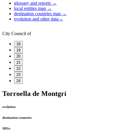
glossary and reports
→
local entities map
→
destination countries map
→
evolution and other data
→
City Council of
18
19
20
21
22
23
24
Torroella de Montgrí
evolution
destination countries
SDGs