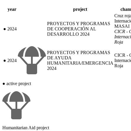
year
project
chann
Cruz roj
Internac
PROYECTOS Y PROGRAMAS
MASAI
●
2024
DE COOPERACIÓN AL
CICR - 
DESARROLLO 2024
Internac
Roja
PROYECTOS Y PROGRAMAS
CICR - 
DE AYUDA
●
2024
Internaci
HUMANITARIA/EMERGENCIA
Roja
2024
●
active project
Humanitarian Aid project