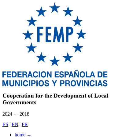
Cooperation for the Development of Local
Governments
2024
←
2018
ES
|
EN
|
FR
home
→