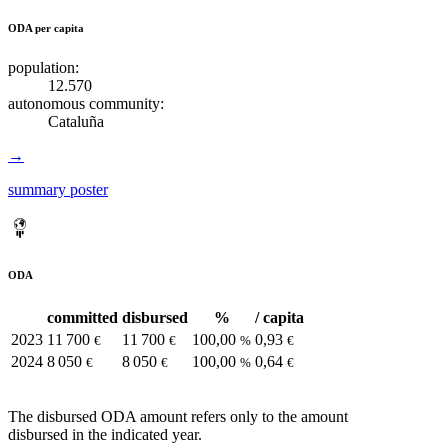
ODA per capita
population:
12.570
autonomous community:
Cataluña
→
summary poster
ODA
committed
disbursed
%
/ capita
2023
11 700
11 700
100,00
0,93
€
€
%
€
2024
8 050
8 050
100,00
0,64
€
€
%
€
The disbursed ODA amount refers only to the amount
disbursed in the indicated year.