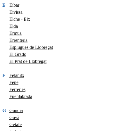
E
Eibar
Eivissa
Elche - Elx
Elda
Ermua
Errenteria
Esplugues de Llobregat
El Grado
El Prat de Llobregat
F
Felanitx
Fene
Ferreries
Fuenlabrada
G
Gandia
Gavà
Getafe