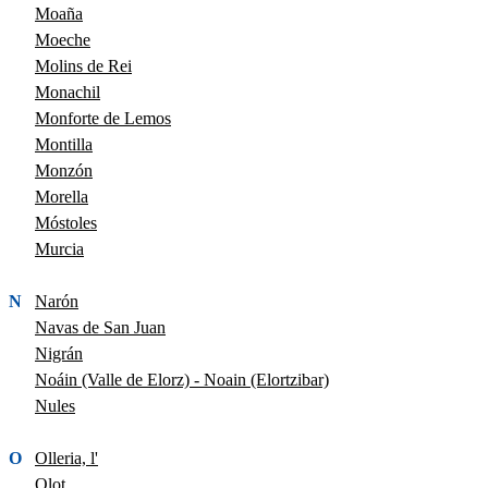
Moaña
Moeche
Molins de Rei
Monachil
Monforte de Lemos
Montilla
Monzón
Morella
Móstoles
Murcia
N
Narón
Navas de San Juan
Nigrán
Noáin (Valle de Elorz) - Noain (Elortzibar)
Nules
O
Olleria, l'
Olot