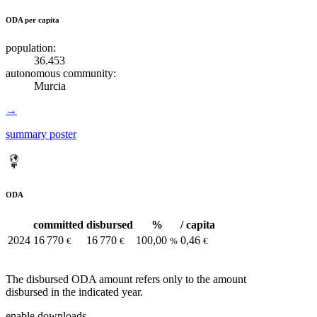
ODA per capita
population:
36.453
autonomous community:
Murcia
→
summary poster
ODA
committed
disbursed
%
/ capita
2024
16 770
16 770
100,00
0,46
€
€
%
€
The disbursed ODA amount refers only to the amount
disbursed in the indicated year.
enable downloads