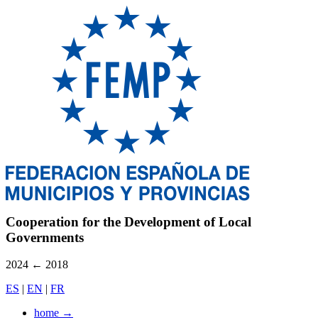
Cooperation for the Development of Local
Governments
2024
←
2018
ES
|
EN
|
FR
home
→