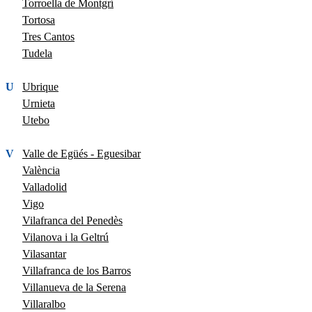
Torroella de Montgrí
Tortosa
Tres Cantos
Tudela
U
Ubrique
Urnieta
Utebo
V
Valle de Egüés - Eguesibar
València
Valladolid
Vigo
Vilafranca del Penedès
Vilanova i la Geltrú
Vilasantar
Villafranca de los Barros
Villanueva de la Serena
Villaralbo