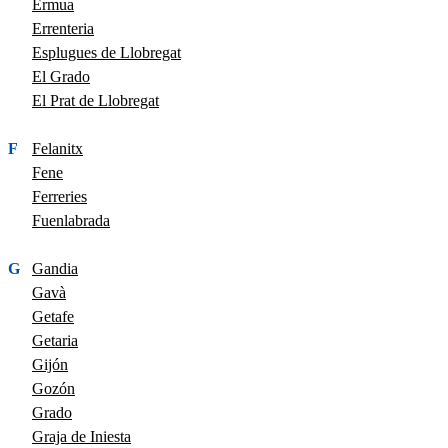
Ermua
Errenteria
Esplugues de Llobregat
El Grado
El Prat de Llobregat
F
Felanitx
Fene
Ferreries
Fuenlabrada
G
Gandia
Gavà
Getafe
Getaria
Gijón
Gozón
Grado
Graja de Iniesta