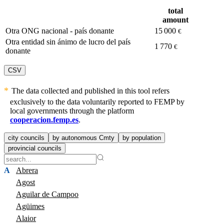
total
amount
Otra ONG nacional - país donante
15 000
€
Otra entidad sin ánimo de lucro del país
1 770
€
donante
CSV
The data collected and published in this tool refers
exclusively to the data voluntarily reported to FEMP by
local governments through the platform
cooperacion.femp.es
.
city councils
by autonomous Cmty
by population
provincial councils
A
Abrera
Agost
Aguilar de Campoo
Agüimes
Alaior