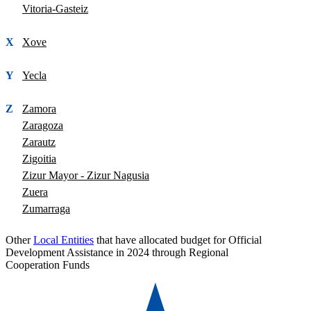
Vitoria-Gasteiz
X
Xove
Y
Yecla
Z
Zamora
Zaragoza
Zarautz
Zigoitia
Zizur Mayor - Zizur Nagusia
Zuera
Zumarraga
Other
Local Entities
that have allocated budget for Official
Development Assistance in 2024 through Regional
Cooperation Funds