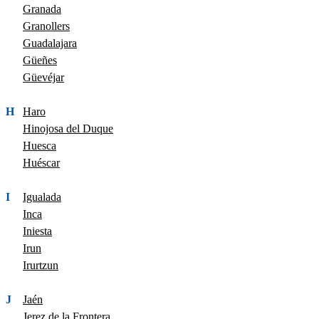
Granada
Granollers
Guadalajara
Güeñes
Güevéjar
H
Haro
Hinojosa del Duque
Huesca
Huéscar
I
Igualada
Inca
Iniesta
Irun
Irurtzun
J
Jaén
Jerez de la Frontera