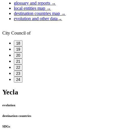
glossary and reports
→
local entities map
→
destination countries map
→
evolution and other data
→
City Council of
18
19
20
21
22
23
24
Yecla
evolution
destination countries
SDGs