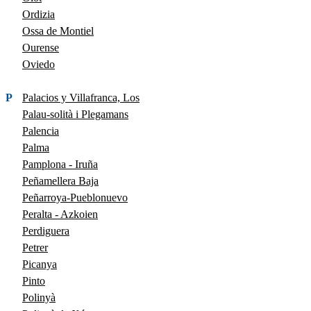
Ordizia
Ossa de Montiel
Ourense
Oviedo
P
Palacios y Villafranca, Los
Palau-solità i Plegamans
Palencia
Palma
Pamplona - Iruña
Peñamellera Baja
Peñarroya-Pueblonuevo
Peralta - Azkoien
Perdiguera
Petrer
Picanya
Pinto
Polinyà