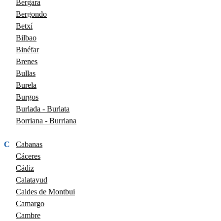
Bergara
Bergondo
Betxí
Bilbao
Binéfar
Brenes
Bullas
Burela
Burgos
Burlada - Burlata
Borriana - Burriana
C
Cabanas
Cáceres
Cádiz
Calatayud
Caldes de Montbui
Camargo
Cambre