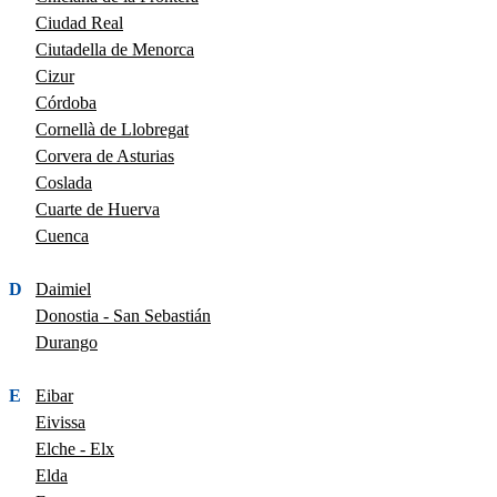
Ciudad Real
Ciutadella de Menorca
Cizur
Córdoba
Cornellà de Llobregat
Corvera de Asturias
Coslada
Cuarte de Huerva
Cuenca
D
Daimiel
Donostia - San Sebastián
Durango
E
Eibar
Eivissa
Elche - Elx
Elda