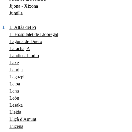
Jijona - Xixona
Jumilla
L
L' Alfàs del Pi
L' Hospitalet de Llobregat
Laguna de Duero
Laracha, A
Laudio - Llodio
Laxe
Lebrija
Legazpi
Leioa
Lena
León
Lesaka
Lleida
Lliçà d'Amunt
Lucena