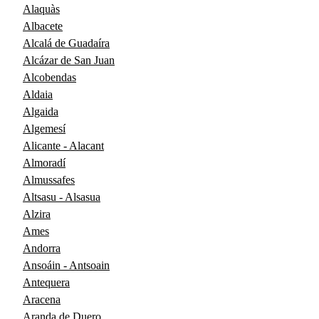
Alaquàs
Albacete
Alcalá de Guadaíra
Alcázar de San Juan
Alcobendas
Aldaia
Algaida
Algemesí
Alicante - Alacant
Almoradí
Almussafes
Altsasu - Alsasua
Alzira
Ames
Andorra
Ansoáin - Antsoain
Antequera
Aracena
Aranda de Duero