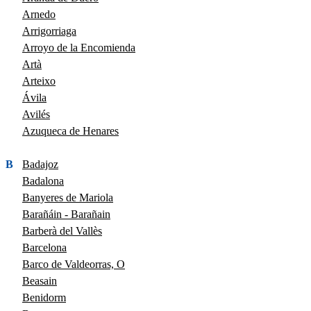
Arnedo
Arrigorriaga
Arroyo de la Encomienda
Artà
Arteixo
Ávila
Avilés
Azuqueca de Henares
B
Badajoz
Badalona
Banyeres de Mariola
Barañáin - Barañain
Barberà del Vallès
Barcelona
Barco de Valdeorras, O
Beasain
Benidorm