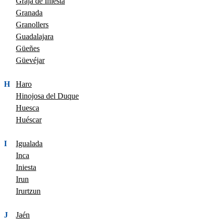
Graja de Iniesta
Granada
Granollers
Guadalajara
Güeñes
Güevéjar
H
Haro
Hinojosa del Duque
Huesca
Huéscar
I
Igualada
Inca
Iniesta
Irun
Irurtzun
J
Jaén