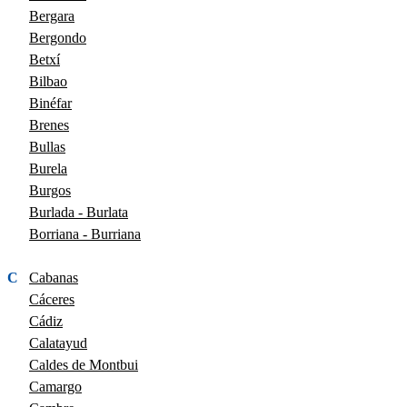
Bergara
Bergondo
Betxí
Bilbao
Binéfar
Brenes
Bullas
Burela
Burgos
Burlada - Burlata
Borriana - Burriana
C
Cabanas
Cáceres
Cádiz
Calatayud
Caldes de Montbui
Camargo