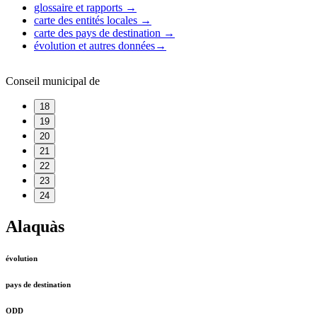
glossaire et rapports
→
carte des entités locales
→
carte des pays de destination
→
évolution et autres données
→
Conseil municipal de
18
19
20
21
22
23
24
Alaquàs
évolution
pays de destination
ODD