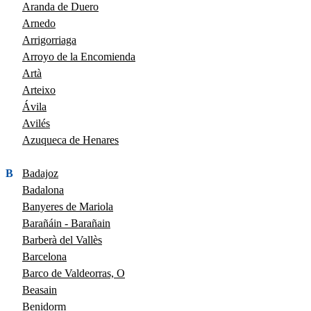
Aranda de Duero
Arnedo
Arrigorriaga
Arroyo de la Encomienda
Artà
Arteixo
Ávila
Avilés
Azuqueca de Henares
B
Badajoz
Badalona
Banyeres de Mariola
Barañáin - Barañain
Barberà del Vallès
Barcelona
Barco de Valdeorras, O
Beasain
Benidorm