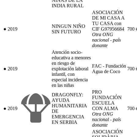
NIÑAS DE LA
INDIA RURAL
ASOCIACIÓN
DE MI CASA A
TU CASA con
NINGUN NIÑO
●
2019
CIF G97956684
700
SIN FUTURO
Otra ONG
nacional - país
donante
Atención socio-
educativa a menores
en riesgo de
FAC - Fundación
●
2019
explotación laboral
700
Agua de Coco
infantil, con
especial incidencia
en las niñas
PRO
DRAGONFLY:
FUNDACIÓN
AYUDA
ESCUELA
HUMANITARIA
●
2019
CON ALMA
700
DE
Otra ONG
EMERGENCIA
nacional - país
EN SERBIA
donante
ASOCIACIÓN