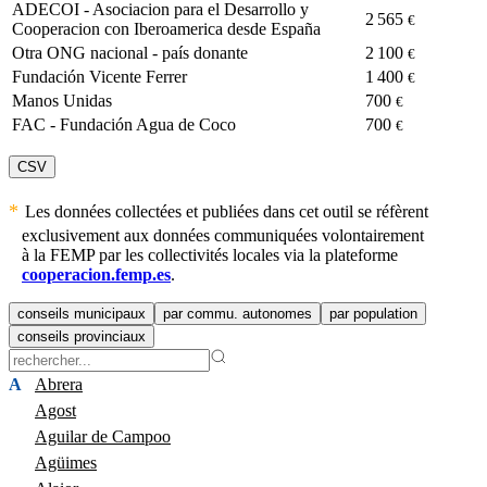
ADECOI - Asociacion para el Desarrollo y
2 565
€
Cooperacion con Iberoamerica desde España
Otra ONG nacional - país donante
2 100
€
Fundación Vicente Ferrer
1 400
€
Manos Unidas
700
€
FAC - Fundación Agua de Coco
700
€
CSV
Les données collectées et publiées dans cet outil se réfèrent
exclusivement aux données communiquées volontairement
à la FEMP par les collectivités locales via la plateforme
cooperacion.femp.es
.
conseils municipaux
par commu. autonomes
par population
conseils provinciaux
A
Abrera
Agost
Aguilar de Campoo
Agüimes