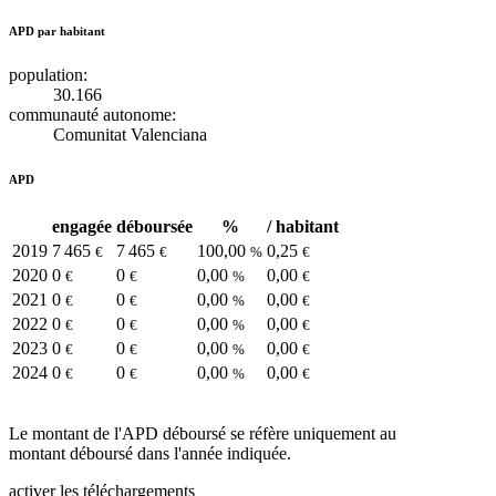
APD par habitant
population:
30.166
communauté autonome:
Comunitat Valenciana
APD
engagée
déboursée
%
/ habitant
2019
7 465
7 465
100,00
0,25
€
€
%
€
2020
0
0
0,00
0,00
€
€
%
€
2021
0
0
0,00
0,00
€
€
%
€
2022
0
0
0,00
0,00
€
€
%
€
2023
0
0
0,00
0,00
€
€
%
€
2024
0
0
0,00
0,00
€
€
%
€
Le montant de l'APD déboursé se réfère uniquement au
montant déboursé dans l'année indiquée.
activer les téléchargements