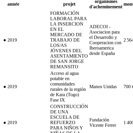
organismes
année
projet
mon
d'acheminement
FORMACIÓN
LABORAL PARA
LA INSERCION
ADECOI -
EN EL
Asociacion para
MERCADO DE
el Desarrollo y
●
2019
TRABAJO DE
2 56
Cooperacion con
LOS/AS
Iberoamerica
JÓVENES DEL
desde España
ASENTAMIENTO
DE SAN JORGE
REMANSITO
Acceso al agua
potable en
comunidades
●
2019
Manos Unidas
700
rurales de la región
de Kara (Togo)
Fase IX
CONSTRUCCIÓN
DE UNA
ESCUELA DE
Fundación
●
2019
REFUERZO
1 40
Vicente Ferrer
PARA NIÑOS Y