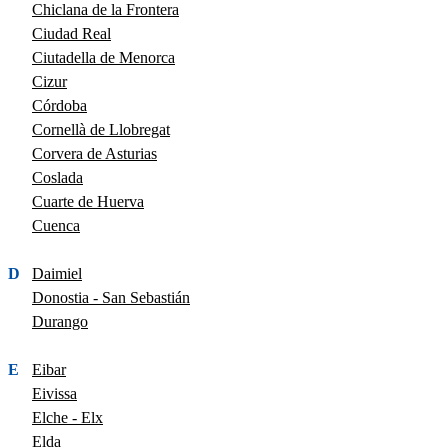
Chiclana de la Frontera
Ciudad Real
Ciutadella de Menorca
Cizur
Córdoba
Cornellà de Llobregat
Corvera de Asturias
Coslada
Cuarte de Huerva
Cuenca
D
Daimiel
Donostia - San Sebastián
Durango
E
Eibar
Eivissa
Elche - Elx
Elda