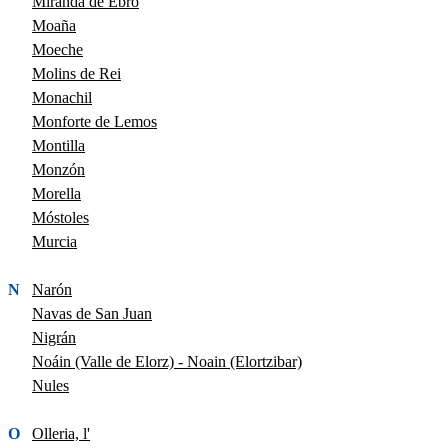
Miranda de Ebro
Moaña
Moeche
Molins de Rei
Monachil
Monforte de Lemos
Montilla
Monzón
Morella
Móstoles
Murcia
N
Narón
Navas de San Juan
Nigrán
Noáin (Valle de Elorz) - Noain (Elortzibar)
Nules
O
Olleria, l'