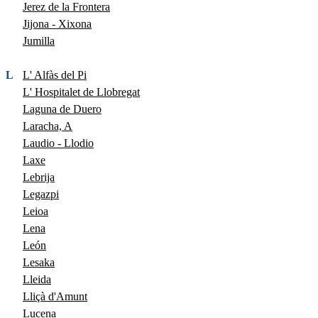
Jerez de la Frontera
Jijona - Xixona
Jumilla
L
L' Alfàs del Pi
L' Hospitalet de Llobregat
Laguna de Duero
Laracha, A
Laudio - Llodio
Laxe
Lebrija
Legazpi
Leioa
Lena
León
Lesaka
Lleida
Lliçà d'Amunt
Lucena