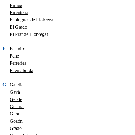
Ermua
Errenteria
Esplugues de Llobregat
El Grado
El Prat de Llobregat
F
Felanitx
Fene
Ferreries
Fuenlabrada
G
Gandia
Gavà
Getafe
Getaria
Gijón
Gozón
Grado