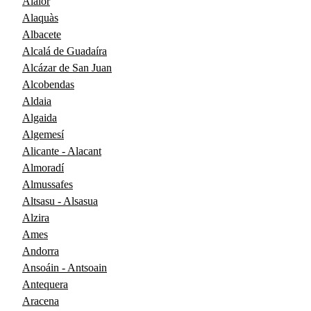
Alaior
Alaquàs
Albacete
Alcalá de Guadaíra
Alcázar de San Juan
Alcobendas
Aldaia
Algaida
Algemesí
Alicante - Alacant
Almoradí
Almussafes
Altsasu - Alsasua
Alzira
Ames
Andorra
Ansoáin - Antsoain
Antequera
Aracena