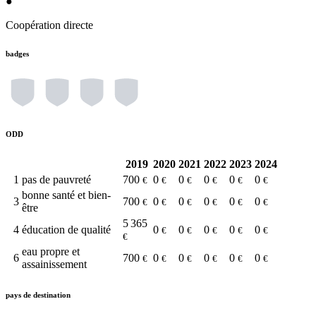
●
Coopération directe
badges
ODD
2019
2020
2021
2022
2023
2024
1
pas de pauvreté
700
0
0
0
0
0
€
€
€
€
€
€
bonne santé et bien-
3
700
0
0
0
0
0
€
€
€
€
€
€
être
5 365
4
éducation de qualité
0
0
0
0
0
€
€
€
€
€
€
eau propre et
6
700
0
0
0
0
0
€
€
€
€
€
€
assainissement
pays de destination