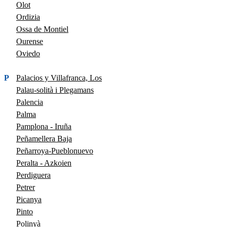
Olot
Ordizia
Ossa de Montiel
Ourense
Oviedo
P
Palacios y Villafranca, Los
Palau-solità i Plegamans
Palencia
Palma
Pamplona - Iruña
Peñamellera Baja
Peñarroya-Pueblonuevo
Peralta - Azkoien
Perdiguera
Petrer
Picanya
Pinto
Polinyà