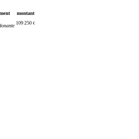
ement
montant
109 250
€
donante