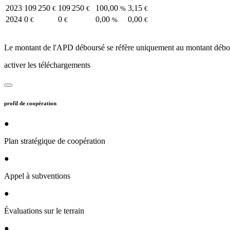
2023
109 250
109 250
100,00
3,15
€
€
%
€
2024
0
0
0,00
0,00
€
€
%
€
Le montant de l'APD déboursé se réfère uniquement au montant débou
activer les téléchargements
profil de coopération
●
Plan stratégique de coopération
●
Appel à subventions
●
Évaluations sur le terrain
●