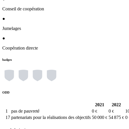
Conseil de coopération
●
Jumelages
●
Coopération directe
badges
ODD
2021
2022
1
pas de pauvreté
0
0
1
€
€
17
partenariats pour la réalisations des objectifs
50 000
54 875
0
€
€