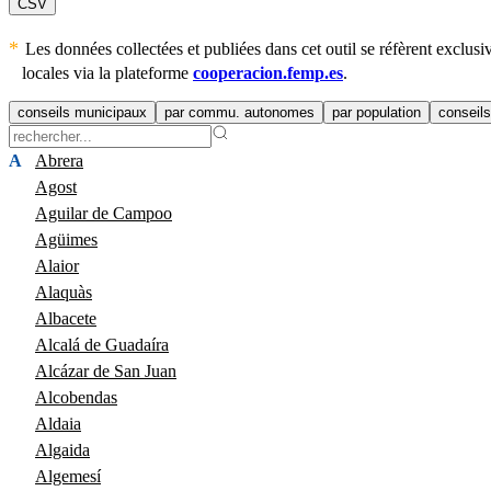
CSV
Les données collectées et publiées dans cet outil se réfèrent excl
locales via la plateforme
cooperacion.femp.es
.
conseils municipaux
par commu. autonomes
par population
conseils
A
Abrera
Agost
Aguilar de Campoo
Agüimes
Alaior
Alaquàs
Albacete
Alcalá de Guadaíra
Alcázar de San Juan
Alcobendas
Aldaia
Algaida
Algemesí