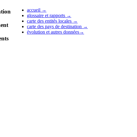
accueil
→
tion
glossaire et rapports
→
carte des entités locales
→
ent
carte des pays de destination
→
évolution et autres données
→
nts