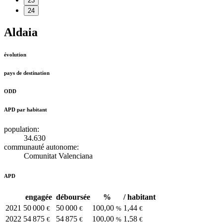
23
24
Aldaia
évolution
pays de destination
ODD
APD par habitant
population:
34.630
communauté autonome:
Comunitat Valenciana
APD
engagée
déboursée
%
/ habitant
2021
50 000
50 000
100,00
1,44
€
€
%
€
2022
54 875
54 875
100,00
1,58
€
€
%
€