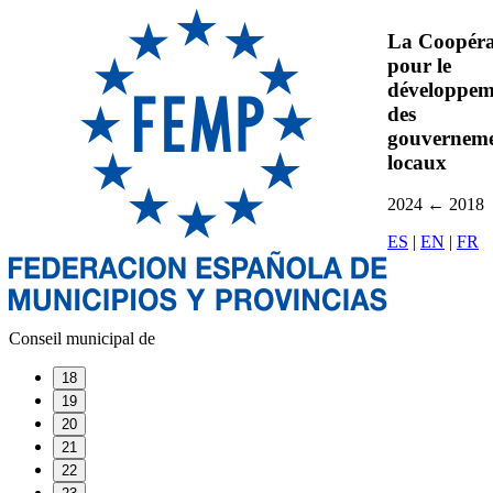
La Coopéra
pour le
développem
des
gouverneme
locaux
2024
←
2018
ES
|
EN
|
FR
Conseil municipal de
18
19
20
21
22