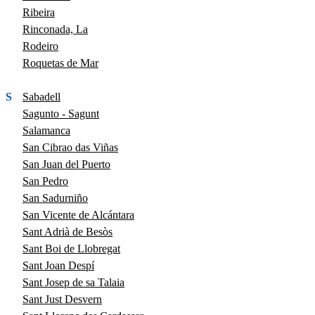
Ribeira
Rinconada, La
Rodeiro
Roquetas de Mar
S
Sabadell
Sagunto - Sagunt
Salamanca
San Cibrao das Viñas
San Juan del Puerto
San Pedro
San Sadurniño
San Vicente de Alcántara
Sant Adrià de Besòs
Sant Boi de Llobregat
Sant Joan Despí
Sant Josep de sa Talaia
Sant Just Desvern