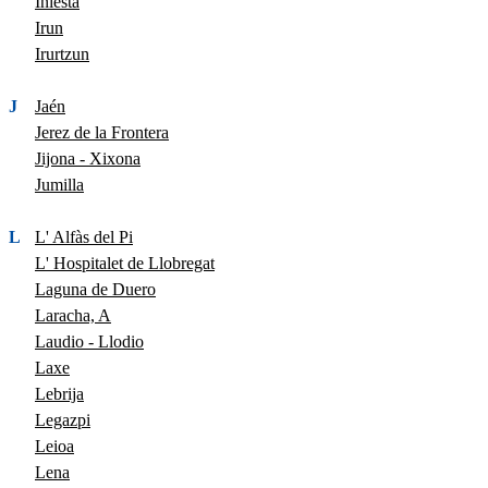
Iniesta
Irun
Irurtzun
J
Jaén
Jerez de la Frontera
Jijona - Xixona
Jumilla
L
L' Alfàs del Pi
L' Hospitalet de Llobregat
Laguna de Duero
Laracha, A
Laudio - Llodio
Laxe
Lebrija
Legazpi
Leioa
Lena