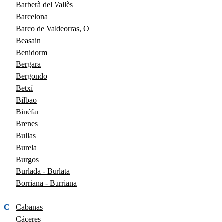
Barberà del Vallès
Barcelona
Barco de Valdeorras, O
Beasain
Benidorm
Bergara
Bergondo
Betxí
Bilbao
Binéfar
Brenes
Bullas
Burela
Burgos
Burlada - Burlata
Borriana - Burriana
C
Cabanas
Cáceres