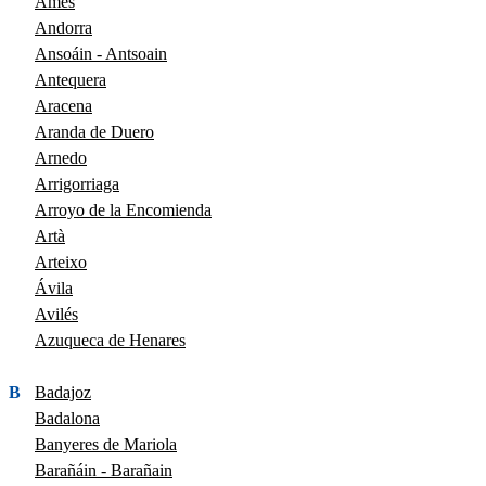
Ames
Andorra
Ansoáin - Antsoain
Antequera
Aracena
Aranda de Duero
Arnedo
Arrigorriaga
Arroyo de la Encomienda
Artà
Arteixo
Ávila
Avilés
Azuqueca de Henares
B
Badajoz
Badalona
Banyeres de Mariola
Barañáin - Barañain