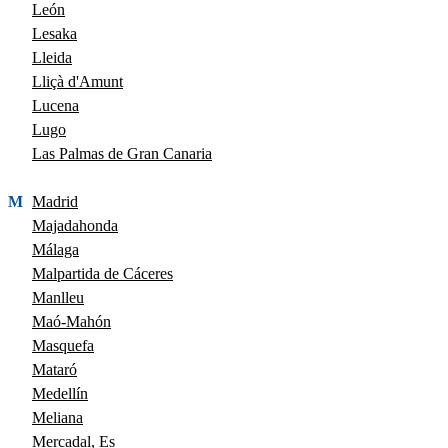
León
Lesaka
Lleida
Lliçà d'Amunt
Lucena
Lugo
Las Palmas de Gran Canaria
M
Madrid
Majadahonda
Málaga
Malpartida de Cáceres
Manlleu
Maó-Mahón
Masquefa
Mataró
Medellín
Meliana
Mercadal, Es