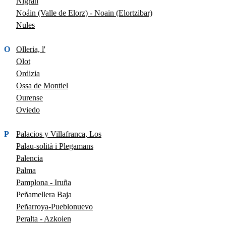
Nigrán
Noáin (Valle de Elorz) - Noain (Elortzibar)
Nules
O
Olleria, l'
Olot
Ordizia
Ossa de Montiel
Ourense
Oviedo
P
Palacios y Villafranca, Los
Palau-solità i Plegamans
Palencia
Palma
Pamplona - Iruña
Peñamellera Baja
Peñarroya-Pueblonuevo
Peralta - Azkoien