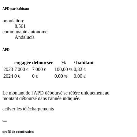
APD par habitant
population:
8.561
communauté autonome:
Andalucía
APD
engagée
déboursée
%
/ habitant
2023
7 000
7 000
100,00
0,82
€
€
%
€
2024
0
0
0,00
0,00
€
€
%
€
Le montant de l'APD déboursé se réfère uniquement au
montant déboursé dans l'année indiquée.
activer les téléchargements
profil de coopération