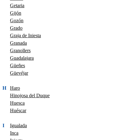
Getaria
Gijón
Gozón
Grado
Graja de Iniesta
Granada
Granollers
Guadalajara
Güeñes
Güevéjar
H
Haro
Hinojosa del Duque
Huesca
Huéscar
I
Igualada
Inca