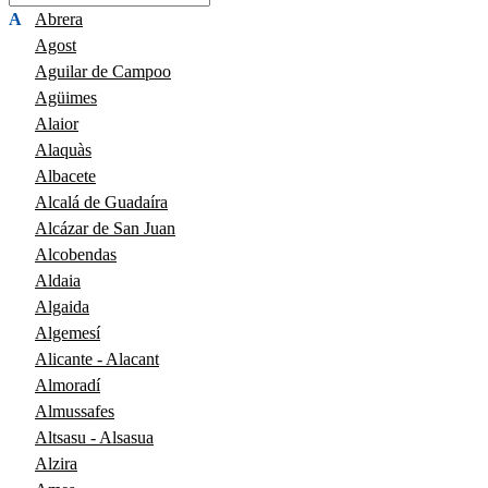
A
Abrera
Agost
Aguilar de Campoo
Agüimes
Alaior
Alaquàs
Albacete
Alcalá de Guadaíra
Alcázar de San Juan
Alcobendas
Aldaia
Algaida
Algemesí
Alicante - Alacant
Almoradí
Almussafes
Altsasu - Alsasua
Alzira