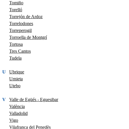
Tomiño
Torelló
Torrejón de Ardoz
Torrelodones
Torreperogil
Torroella de Montgrí
Tortosa
Tres Cantos
Tudela
U
Ubrique
Urnieta
Utebo
V
Valle de Egüés - Eguesibar
València
Valladolid
Vigo
Vilafranca del Penedès