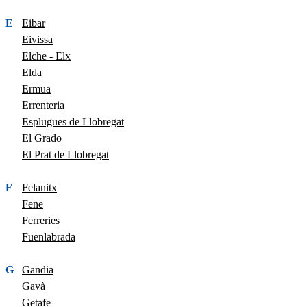
E
Eibar
Eivissa
Elche - Elx
Elda
Ermua
Errenteria
Esplugues de Llobregat
El Grado
El Prat de Llobregat
F
Felanitx
Fene
Ferreries
Fuenlabrada
G
Gandia
Gavà
Getafe