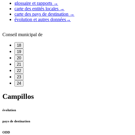
glossaire et rapports
→
carte des entités locales
→
carte des pays de destination
→
évolution et autres données
→
Conseil municipal de
18
19
20
21
22
23
24
Campillos
évolution
pays de destination
ODD