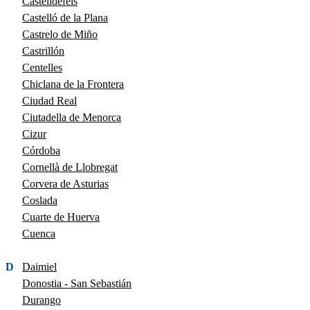
Castelldefels
Castelló de la Plana
Castrelo de Miño
Castrillón
Centelles
Chiclana de la Frontera
Ciudad Real
Ciutadella de Menorca
Cizur
Córdoba
Cornellà de Llobregat
Corvera de Asturias
Coslada
Cuarte de Huerva
Cuenca
D
Daimiel
Donostia - San Sebastián
Durango