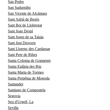
San Pedro
San Sadurniño
San Vicente de Alcántara
Sant Adrià de Besòs
Sant Boi de Llobregat
Sant Joan Despí
Sant Josep de sa Talaia
Sant Just Desvern
Sant Llorenç des Cardassar
Sant Pere de Ribes
Santa Coloma de Gramenet
Santa Eulària des Riu
Santa Marta de Tormes
Santa Perpètua de Mogoda
Santander
Santiago de Compostela
Segovia
Seu d'Urgell, La
Sevilla