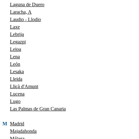
Laguna de Duero
Laracha, A
Laudio - Llodio
Laxe
Lebrija
Legazpi
Leioa
Lena
León
Lesaka
Lleida
Lliçà d'Amunt
Lucena
Lugo
Las Palmas de Gran Canaria
M
Madrid
Majadahonda
Málaga