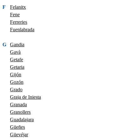
F
Felanitx
Fene
Ferreries
Fuenlabrada
G
Gandia
Gavà
Getafe
Getaria
Gijón
Gozón
Grado
Graja de Iniesta
Granada
Granollers
Guadalajara
Güeñes
Güevéjar