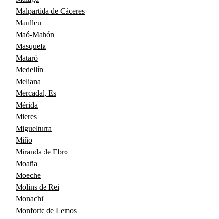
Malpartida de Cáceres
Manlleu
Maó-Mahón
Masquefa
Mataró
Medellín
Meliana
Mercadal, Es
Mérida
Mieres
Miguelturra
Miño
Miranda de Ebro
Moaña
Moeche
Molins de Rei
Monachil
Monforte de Lemos