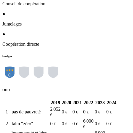
Conseil de coopération
●
Jumelages
●
Coopération directe
badges
ODD
2019
2020
2021
2022
2023
2024
2 052
1
pas de pauvreté
0
0
0
0
0
€
€
€
€
€
€
6 000
2
faim "zéro"
0
0
0
0
0
€
€
€
€
€
€
bonne santé et bien-
6 000