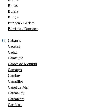
Bullas
Burela
Burgos
Burlada - Burlata
Borriana - Burriana
C
Cabanas
Cáceres
Cádiz
Calatayud
Caldes de Montbui
Camargo
Cambre
Campillos
Canet de Mar
Carcabuey
Carcaixent
Cariñena