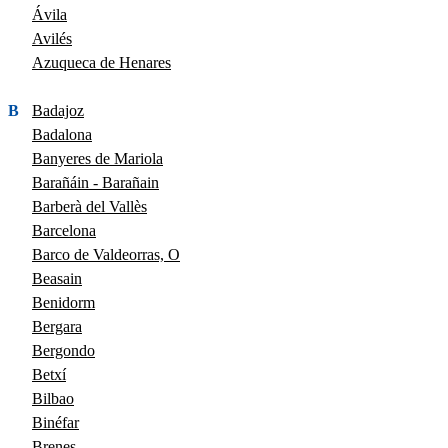
Ávila
Avilés
Azuqueca de Henares
B
Badajoz
Badalona
Banyeres de Mariola
Barañáin - Barañain
Barberà del Vallès
Barcelona
Barco de Valdeorras, O
Beasain
Benidorm
Bergara
Bergondo
Betxí
Bilbao
Binéfar
Brenes