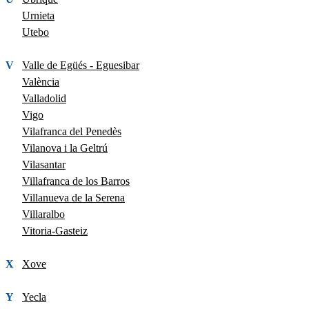
Urnieta
Utebo
V
Valle de Egüés - Eguesibar
València
Valladolid
Vigo
Vilafranca del Penedès
Vilanova i la Geltrú
Vilasantar
Villafranca de los Barros
Villanueva de la Serena
Villaralbo
Vitoria-Gasteiz
X
Xove
Y
Yecla