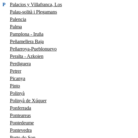
P
Palacios y Villafranca, Los
Palau-solità i Plegamans
Palencia
Palma
Pamplona - Iruña
Peñamellera Baja
Peñarroya-Pueblonuevo
Peralta - Azkoien
Perdiguera
Petrer
Picanya
Pinto
Polinyà
Polinyà de Xúquer
Ponferrada
Ponteareas
Pontedeume
Pontevedra
Porto do Son