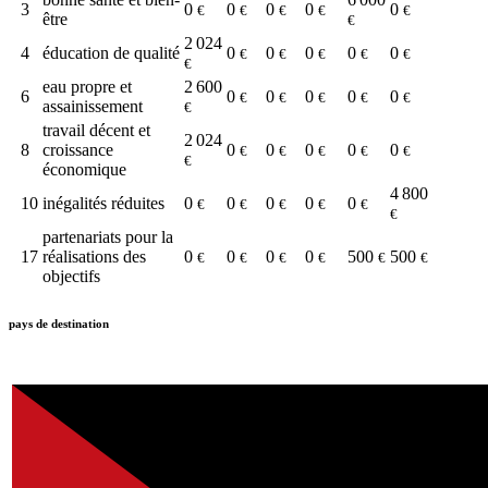
3
0
0
0
0
0
€
€
€
€
€
être
€
2 024
4
éducation de qualité
0
0
0
0
0
€
€
€
€
€
€
eau propre et
2 600
6
0
0
0
0
0
€
€
€
€
€
assainissement
€
travail décent et
2 024
8
croissance
0
0
0
0
0
€
€
€
€
€
€
économique
4 800
10
inégalités réduites
0
0
0
0
0
€
€
€
€
€
€
partenariats pour la
17
réalisations des
0
0
0
0
500
500
€
€
€
€
€
€
objectifs
pays de destination