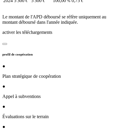
2024
5 300
5 300
100,00
0,75
€
€
%
€
Le montant de l'APD déboursé se réfère uniquement au
montant déboursé dans l'année indiquée.
activer les téléchargements
profil de coopération
●
Plan stratégique de coopération
●
Appel à subventions
●
Évaluations sur le terrain
●