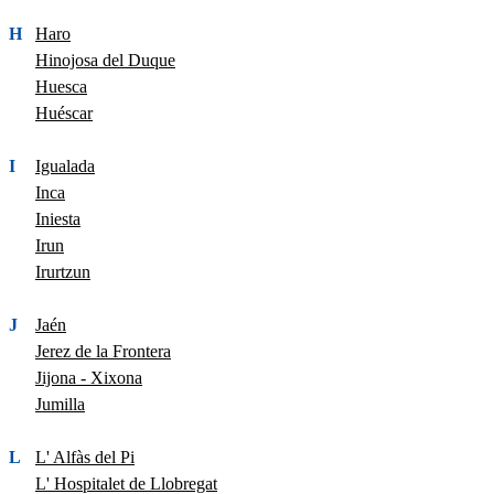
H
Haro
Hinojosa del Duque
Huesca
Huéscar
I
Igualada
Inca
Iniesta
Irun
Irurtzun
J
Jaén
Jerez de la Frontera
Jijona - Xixona
Jumilla
L
L' Alfàs del Pi
L' Hospitalet de Llobregat