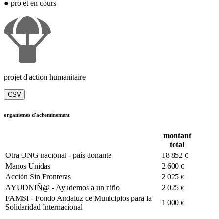
●
projet en cours
projet d'action humanitaire
CSV
organismes d'acheminement
montant
total
Otra ONG nacional - país donante
18 852
€
Manos Unidas
2 600
€
Acción Sin Fronteras
2 025
€
AYUDNIÑ@ - Ayudemos a un niño
2 025
€
FAMSI - Fondo Andaluz de Municipios para la
1 000
€
Solidaridad Internacional