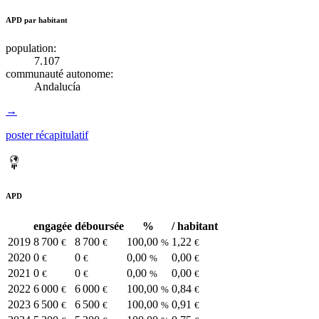
APD par habitant
population:
7.107
communauté autonome:
Andalucía
→
poster récapitulatif
APD
engagée
déboursée
%
/ habitant
2019
8 700
8 700
100,00
1,22
€
€
%
€
2020
0
0
0,00
0,00
€
€
%
€
2021
0
0
0,00
0,00
€
€
%
€
2022
6 000
6 000
100,00
0,84
€
€
%
€
2023
6 500
6 500
100,00
0,91
€
€
%
€