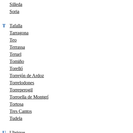
Silleda
Soria
T
Tafalla
Tarragona
Teo
Terrassa
Teruel
Tomiño
Torelló
Torrejón de Ardoz
Torrelodones
Torreperogil
Torroella de Montgrí
Tortosa
Tres Cantos
Tudela
U
Ubrique