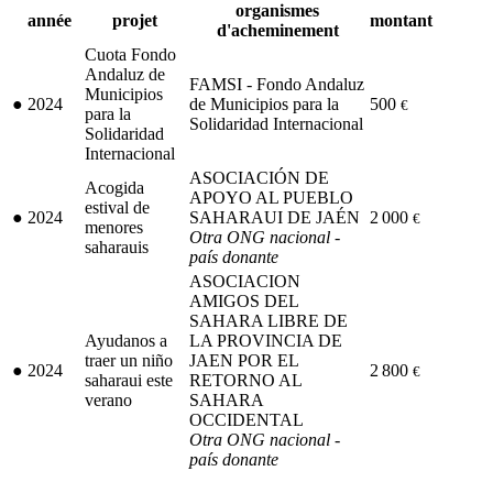
organismes
année
projet
montant
d'acheminement
Cuota Fondo
Andaluz de
FAMSI - Fondo Andaluz
Municipios
●
2024
de Municipios para la
500
€
para la
Solidaridad Internacional
Solidaridad
Internacional
ASOCIACIÓN DE
Acogida
APOYO AL PUEBLO
estival de
●
2024
SAHARAUI DE JAÉN
2 000
€
menores
Otra ONG nacional -
saharauis
país donante
ASOCIACION
AMIGOS DEL
SAHARA LIBRE DE
Ayudanos a
LA PROVINCIA DE
traer un niño
JAEN POR EL
●
2024
2 800
€
saharaui este
RETORNO AL
verano
SAHARA
OCCIDENTAL
Otra ONG nacional -
país donante