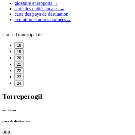
glossaire et rapports
→
carte des entités locales
→
carte des pays de destination
→
évolution et autres données
→
Conseil municipal de
18
19
20
21
22
23
24
Torreperogil
évolution
pays de destination
ODD