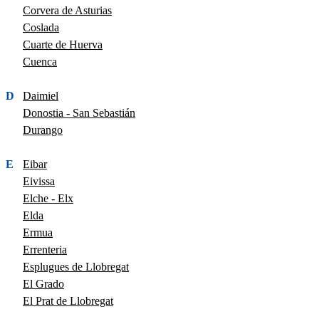
Corvera de Asturias
Coslada
Cuarte de Huerva
Cuenca
D
Daimiel
Donostia - San Sebastián
Durango
E
Eibar
Eivissa
Elche - Elx
Elda
Ermua
Errenteria
Esplugues de Llobregat
El Grado
El Prat de Llobregat