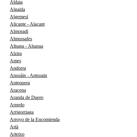
Aldaia
Algaida
Algemesí
Alicante - Alacant
Almoradí
Almussafes
Altsasu - Alsasua
Alzira
Ames
Andorra
Ansoáin - Antsoain
Antequera
Aracena
Aranda de Duero
Arnedo
Arrigorriaga
Arroyo de la Encomienda
Artà
Arteixo