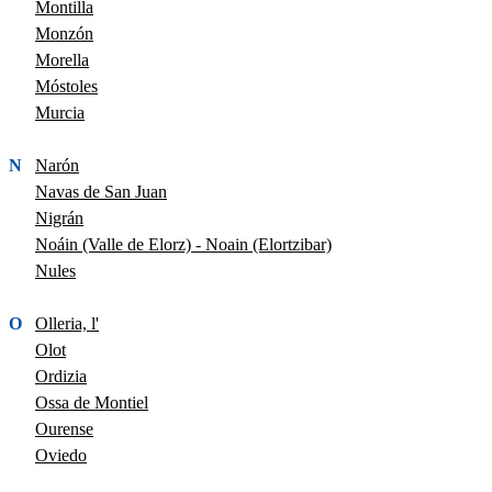
Montilla
Monzón
Morella
Móstoles
Murcia
N
Narón
Navas de San Juan
Nigrán
Noáin (Valle de Elorz) - Noain (Elortzibar)
Nules
O
Olleria, l'
Olot
Ordizia
Ossa de Montiel
Ourense
Oviedo