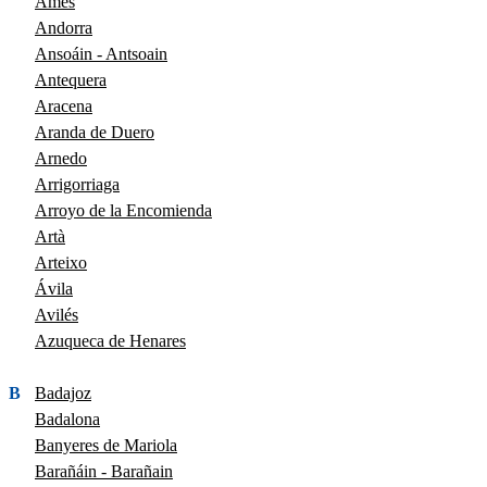
Ames
Andorra
Ansoáin - Antsoain
Antequera
Aracena
Aranda de Duero
Arnedo
Arrigorriaga
Arroyo de la Encomienda
Artà
Arteixo
Ávila
Avilés
Azuqueca de Henares
B
Badajoz
Badalona
Banyeres de Mariola
Barañáin - Barañain