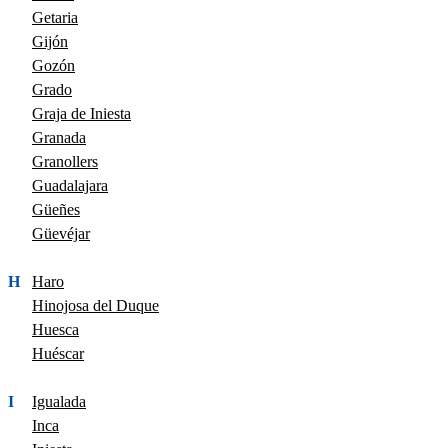
Getaria
Gijón
Gozón
Grado
Graja de Iniesta
Granada
Granollers
Guadalajara
Güeñes
Güevéjar
H
Haro
Hinojosa del Duque
Huesca
Huéscar
I
Igualada
Inca