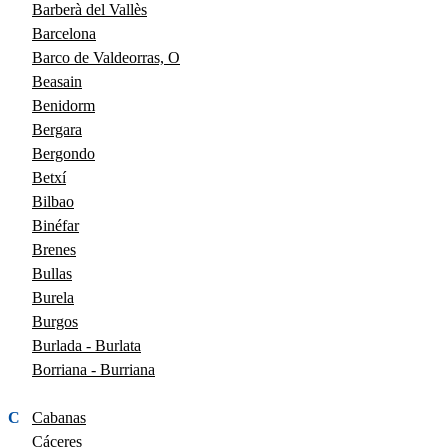
Barberà del Vallès
Barcelona
Barco de Valdeorras, O
Beasain
Benidorm
Bergara
Bergondo
Betxí
Bilbao
Binéfar
Brenes
Bullas
Burela
Burgos
Burlada - Burlata
Borriana - Burriana
C
Cabanas
Cáceres