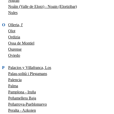
Nigrán
Noáin (Valle de Elorz) - Noain (Elortzibar)
Nules
O
Olleria, l'
Olot
Ordizia
Ossa de Montiel
Ourense
Oviedo
P
Palacios y Villafranca, Los
Palau-solità i Plegamans
Palencia
Palma
Pamplona - Iruña
Peñamellera Baja
Peñarroya-Pueblonuevo
Peralta - Azkoien