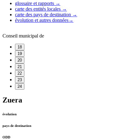
glossaire et rapports
→
carte des entités locales
→
carte des pays de destination
→
évolution et autres données
→
Conseil municipal de
18
19
20
21
22
23
24
Zuera
évolution
pays de destination
ODD