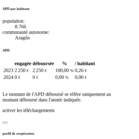
APD par habitant
population:
8.766
communauté autonome:
Aragón
APD
engagée
déboursée
%
/ habitant
2023
2 250
2 250
100,00
0,26
€
€
%
€
2024
0
0
0,00
0,00
€
€
%
€
Le montant de l'APD déboursé se réfère uniquement au
montant déboursé dans l'année indiquée.
activer les téléchargements
profil de coopération