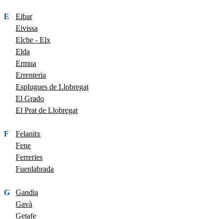
E
Eibar
Eivissa
Elche - Elx
Elda
Ermua
Errenteria
Esplugues de Llobregat
El Grado
El Prat de Llobregat
F
Felanitx
Fene
Ferreries
Fuenlabrada
G
Gandia
Gavà
Getafe