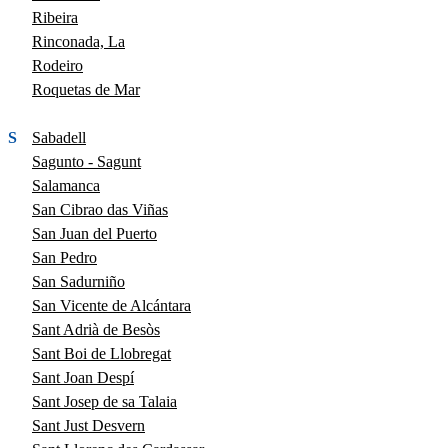
Ribeira
Rinconada, La
Rodeiro
Roquetas de Mar
S
Sabadell
Sagunto - Sagunt
Salamanca
San Cibrao das Viñas
San Juan del Puerto
San Pedro
San Sadurniño
San Vicente de Alcántara
Sant Adrià de Besòs
Sant Boi de Llobregat
Sant Joan Despí
Sant Josep de sa Talaia
Sant Just Desvern