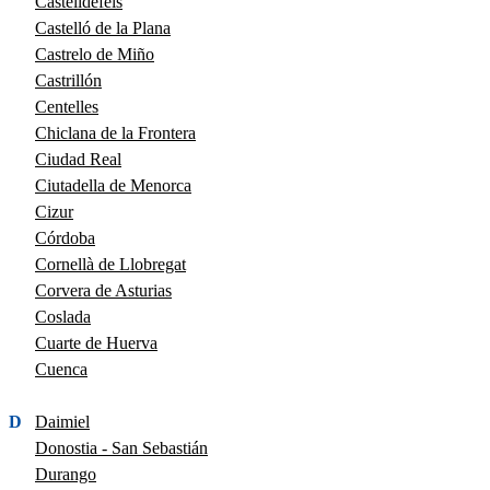
Castelldefels
Castelló de la Plana
Castrelo de Miño
Castrillón
Centelles
Chiclana de la Frontera
Ciudad Real
Ciutadella de Menorca
Cizur
Córdoba
Cornellà de Llobregat
Corvera de Asturias
Coslada
Cuarte de Huerva
Cuenca
D
Daimiel
Donostia - San Sebastián
Durango