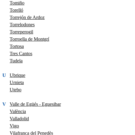
Tomiño
Torelló
Torrejón de Ardoz
Torrelodones
Torreperogil
Torroella de Montgrí
Tortosa
Tres Cantos
Tudela
U
Ubrique
Urnieta
Utebo
V
Valle de Egüés - Eguesibar
València
Valladolid
Vigo
Vilafranca del Penedès