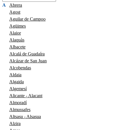
A
Abrera
Agost
Aguilar de Campoo
Agüimes
Alaior
Alaquàs
Albacete
Alcalá de Guadaíra
Alcázar de San Juan
Alcobendas
Aldaia
Algaida
Algemesí
Alicante - Alacant
Almoradí
Almussafes
Altsasu - Alsasua
Alzira