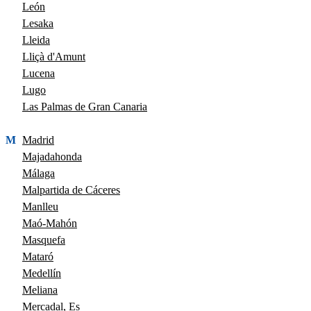
León
Lesaka
Lleida
Lliçà d'Amunt
Lucena
Lugo
Las Palmas de Gran Canaria
M
Madrid
Majadahonda
Málaga
Malpartida de Cáceres
Manlleu
Maó-Mahón
Masquefa
Mataró
Medellín
Meliana
Mercadal, Es