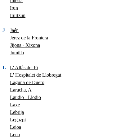
Iniesta
Irun
Irurtzun
J
Jaén
Jerez de la Frontera
Jijona - Xixona
Jumilla
L
L' Alfàs del Pi
L' Hospitalet de Llobregat
Laguna de Duero
Laracha, A
Laudio - Llodio
Laxe
Lebrija
Legazpi
Leioa
Lena