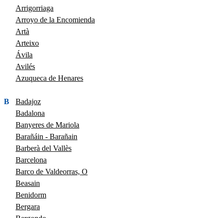
Arrigorriaga
Arroyo de la Encomienda
Artà
Arteixo
Ávila
Avilés
Azuqueca de Henares
B
Badajoz
Badalona
Banyeres de Mariola
Barañáin - Barañain
Barberà del Vallès
Barcelona
Barco de Valdeorras, O
Beasain
Benidorm
Bergara