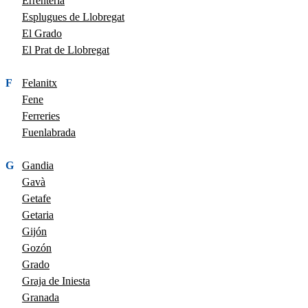
Errenteria
Esplugues de Llobregat
El Grado
El Prat de Llobregat
F
Felanitx
Fene
Ferreries
Fuenlabrada
G
Gandia
Gavà
Getafe
Getaria
Gijón
Gozón
Grado
Graja de Iniesta
Granada