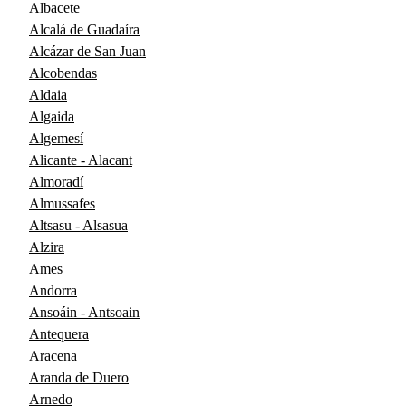
Albacete
Alcalá de Guadaíra
Alcázar de San Juan
Alcobendas
Aldaia
Algaida
Algemesí
Alicante - Alacant
Almoradí
Almussafes
Altsasu - Alsasua
Alzira
Ames
Andorra
Ansoáin - Antsoain
Antequera
Aracena
Aranda de Duero
Arnedo