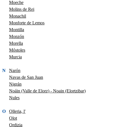
Moeche
Molins de Rei
Monachil
Monforte de Lemos
Montilla
Monzón
Morella
Móstoles
Murcia
N
Narón
Navas de San Juan
Nigrán
Noáin (Valle de Elorz) - Noain (Elortzibar)
Nules
O
Olleria, l'
Olot
Ordizia