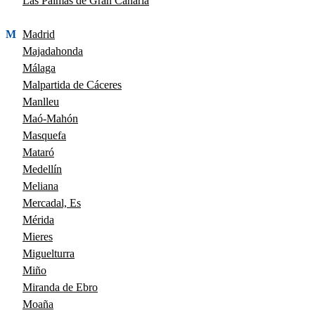
Las Palmas de Gran Canaria
M
Madrid
Majadahonda
Málaga
Malpartida de Cáceres
Manlleu
Maó-Mahón
Masquefa
Mataró
Medellín
Meliana
Mercadal, Es
Mérida
Mieres
Miguelturra
Miño
Miranda de Ebro
Moaña