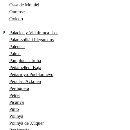
Ossa de Montiel
Ourense
Oviedo
P
Palacios y Villafranca, Los
Palau-solità i Plegamans
Palencia
Palma
Pamplona - Iruña
Peñamellera Baja
Peñarroya-Pueblonuevo
Peralta - Azkoien
Perdiguera
Petrer
Picanya
Pinto
Polinyà
Polinyà de Xúquer