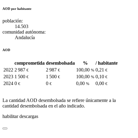
AOD por habitante
población:
14.503
comunidad autónoma:
Andalucía
AOD
comprometida
desembolsada
%
/ habitante
2022
2 987
2 987
100,00
0,21
€
€
%
€
2023
1 500
1 500
100,00
0,10
€
€
%
€
2024
0
0
0,00
0,00
€
€
%
€
La cantidad AOD desembolsada se refiere únicamente a la
cantidad desembolsada en el año indicado.
habilitar descargas