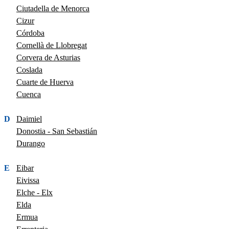
Ciutadella de Menorca
Cizur
Córdoba
Cornellà de Llobregat
Corvera de Asturias
Coslada
Cuarte de Huerva
Cuenca
D
Daimiel
Donostia - San Sebastián
Durango
E
Eibar
Eivissa
Elche - Elx
Elda
Ermua