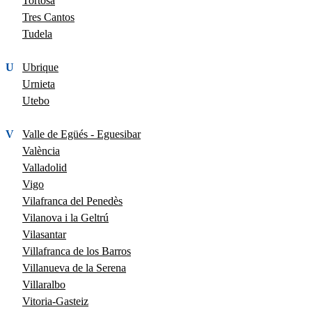
Tortosa
Tres Cantos
Tudela
U
Ubrique
Urnieta
Utebo
V
Valle de Egüés - Eguesibar
València
Valladolid
Vigo
Vilafranca del Penedès
Vilanova i la Geltrú
Vilasantar
Villafranca de los Barros
Villanueva de la Serena
Villaralbo
Vitoria-Gasteiz