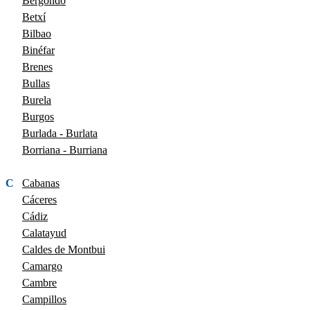
Bergondo
Betxí
Bilbao
Binéfar
Brenes
Bullas
Burela
Burgos
Burlada - Burlata
Borriana - Burriana
C
Cabanas
Cáceres
Cádiz
Calatayud
Caldes de Montbui
Camargo
Cambre
Campillos