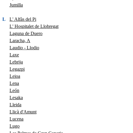
Jumilla
L
L' Alfàs del Pi
L' Hospitalet de Llobregat
Laguna de Duero
Laracha, A
Laudio - Llodio
Laxe
Lebrija
Legazpi
Leioa
Lena
León
Lesaka
Lleida
Lliçà d'Amunt
Lucena
Lugo