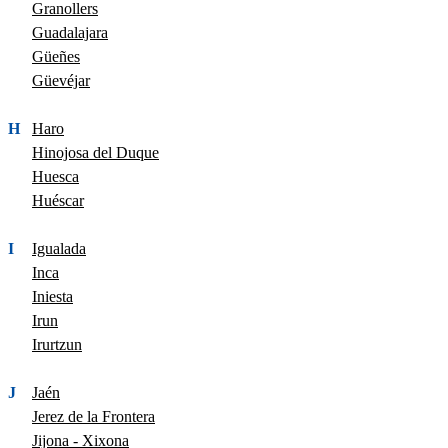
Granollers
Guadalajara
Güeñes
Güevéjar
H
Haro
Hinojosa del Duque
Huesca
Huéscar
I
Igualada
Inca
Iniesta
Irun
Irurtzun
J
Jaén
Jerez de la Frontera
Jijona - Xixona