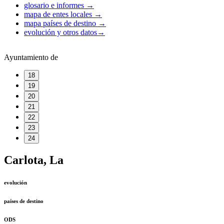
glosario e informes
→
mapa de entes locales
→
mapa países de destino
→
evolución y otros datos
→
Ayuntamiento de
18
19
20
21
22
23
24
Carlota, La
evolución
países de destino
ODS