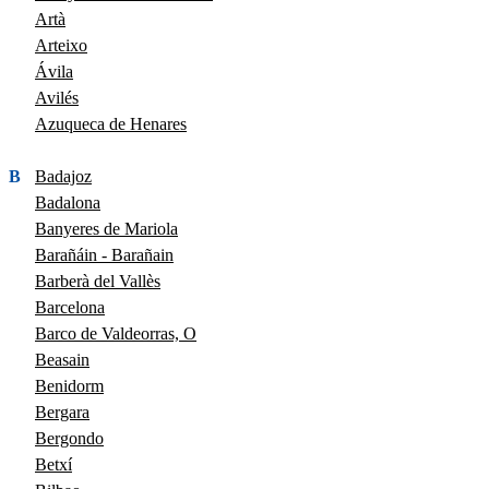
Artà
Arteixo
Ávila
Avilés
Azuqueca de Henares
B
Badajoz
Badalona
Banyeres de Mariola
Barañáin - Barañain
Barberà del Vallès
Barcelona
Barco de Valdeorras, O
Beasain
Benidorm
Bergara
Bergondo
Betxí