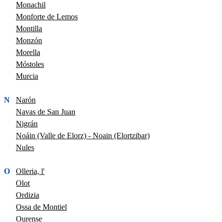
Monachil
Monforte de Lemos
Montilla
Monzón
Morella
Móstoles
Murcia
N
Narón
Navas de San Juan
Nigrán
Noáin (Valle de Elorz) - Noain (Elortzibar)
Nules
O
Olleria, l'
Olot
Ordizia
Ossa de Montiel
Ourense