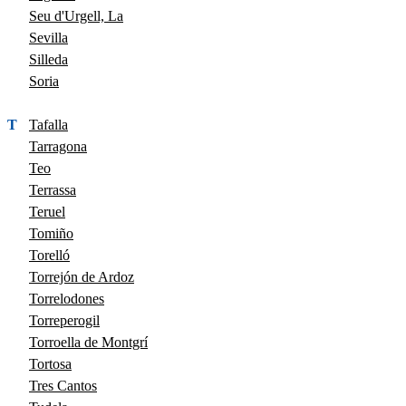
Seu d'Urgell, La
Sevilla
Silleda
Soria
T
Tafalla
Tarragona
Teo
Terrassa
Teruel
Tomiño
Torelló
Torrejón de Ardoz
Torrelodones
Torreperogil
Torroella de Montgrí
Tortosa
Tres Cantos