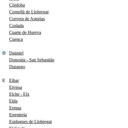
Córdoba
Cornellà de Llobregat
Corvera de Asturias
Coslada
Cuarte de Huerva
Cuenca
D
Daimiel
Donostia - San Sebastián
Durango
E
Eibar
Eivissa
Elche - Elx
Elda
Ermua
Errenteria
Esplugues de Llobregat