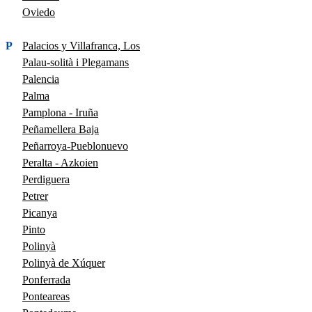
Oviedo
P
Palacios y Villafranca, Los
Palau-solità i Plegamans
Palencia
Palma
Pamplona - Iruña
Peñamellera Baja
Peñarroya-Pueblonuevo
Peralta - Azkoien
Perdiguera
Petrer
Picanya
Pinto
Polinyà
Polinyà de Xúquer
Ponferrada
Ponteareas