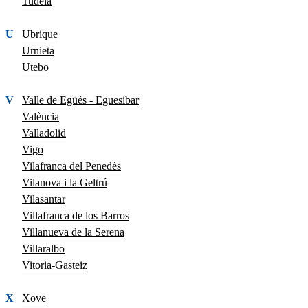
Tudela
U
Ubrique
Urnieta
Utebo
V
Valle de Egüés - Eguesibar
València
Valladolid
Vigo
Vilafranca del Penedès
Vilanova i la Geltrú
Vilasantar
Villafranca de los Barros
Villanueva de la Serena
Villaralbo
Vitoria-Gasteiz
X
Xove