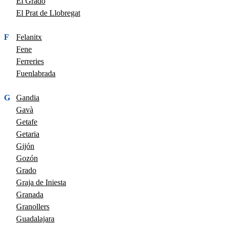
El Grado
El Prat de Llobregat
F
Felanitx
Fene
Ferreries
Fuenlabrada
G
Gandia
Gavà
Getafe
Getaria
Gijón
Gozón
Grado
Graja de Iniesta
Granada
Granollers
Guadalajara