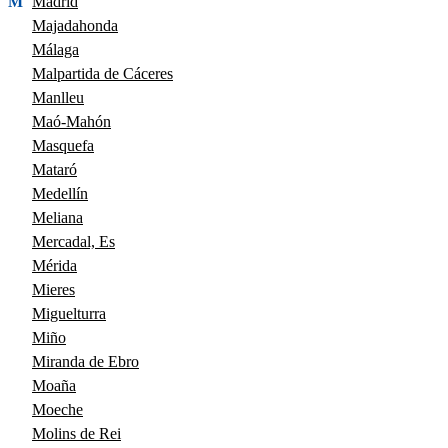
M
Madrid
Majadahonda
Málaga
Malpartida de Cáceres
Manlleu
Maó-Mahón
Masquefa
Mataró
Medellín
Meliana
Mercadal, Es
Mérida
Mieres
Miguelturra
Miño
Miranda de Ebro
Moaña
Moeche
Molins de Rei