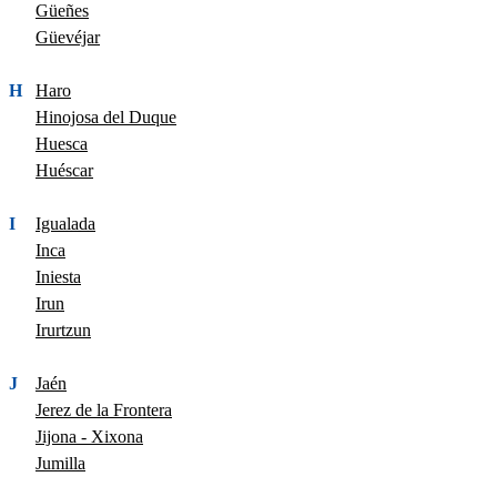
Güeñes
Güevéjar
H
Haro
Hinojosa del Duque
Huesca
Huéscar
I
Igualada
Inca
Iniesta
Irun
Irurtzun
J
Jaén
Jerez de la Frontera
Jijona - Xixona
Jumilla