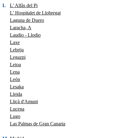
L
L' Alfàs del Pi
L' Hospitalet de Llobregat
Laguna de Duero
Laracha, A
Laudio - Llodio
Laxe
Lebrija
Legazpi
Leioa
Lena
León
Lesaka
Lleida
Lliçà d'Amunt
Lucena
Lugo
Las Palmas de Gran Canaria