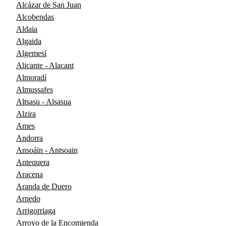
Alcázar de San Juan
Alcobendas
Aldaia
Algaida
Algemesí
Alicante - Alacant
Almoradí
Almussafes
Altsasu - Alsasua
Alzira
Ames
Andorra
Ansoáin - Antsoain
Antequera
Aracena
Aranda de Duero
Arnedo
Arrigorriaga
Arroyo de la Encomienda