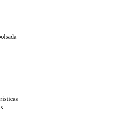
bolsada
rísticas
as