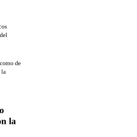
cos
del
 como de
 la
o
n la