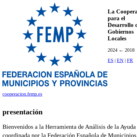
La Coopera
para el
Desarrollo d
Gobiernos
Locales
2024
←
2018
ES
|
EN
|
FR
cooperacion.femp.es
presentación
Bienvenidos a la Herramienta de Análisis de la Ayuda
coordinada por la Federación Española de Municipios