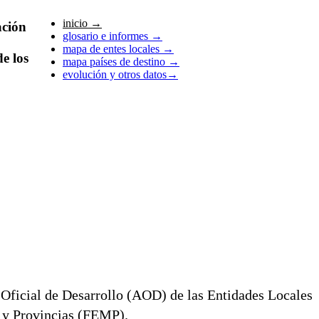
inicio
→
ción
glosario e informes
→
mapa de entes locales
→
e los
mapa países de destino
→
evolución y otros datos
→
 Oficial de Desarrollo (AOD) de las Entidades Locales
 y Provincias (FEMP).