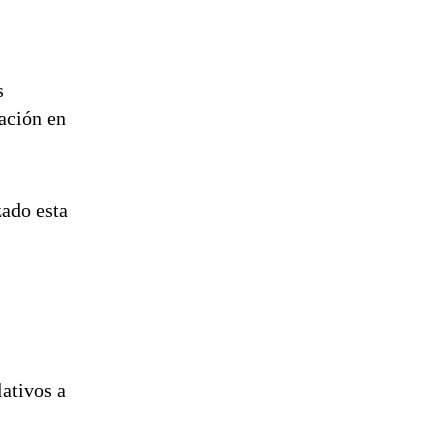
s
cación en
zado esta
lativos a