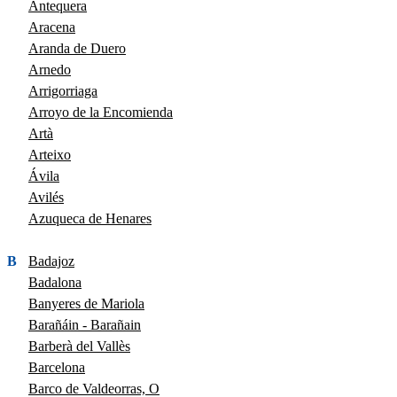
Antequera
Aracena
Aranda de Duero
Arnedo
Arrigorriaga
Arroyo de la Encomienda
Artà
Arteixo
Ávila
Avilés
Azuqueca de Henares
B
Badajoz
Badalona
Banyeres de Mariola
Barañáin - Barañain
Barberà del Vallès
Barcelona
Barco de Valdeorras, O