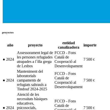
proyectos
entidad
año
proyecto
importe
canalizadora
Assessorament legal de
FCCD - Fons
les persones refugiades
Català de
●
2024
7 500
€
atrapades a l´illa grega
Cooperació al
de Lesbos
Desenvolupament
Manteniment del
FCCD - Fons
laboratorials
Català de
●
2024
campaments de
7 500
€
Cooperació al
refugiats sahrauís a
Desenvolupament
Tindouf 2024-2025
Atenció de les
necessitats bàsiques
FCCD - Fons
educatives,
Català de
●
2024
psicosocials,
7 500
€
Cooperació al