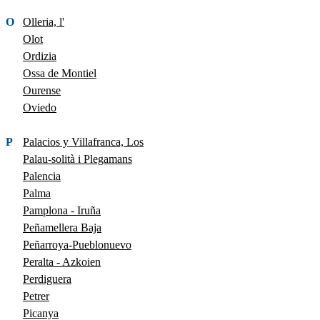
O
Olleria, l'
Olot
Ordizia
Ossa de Montiel
Ourense
Oviedo
P
Palacios y Villafranca, Los
Palau-solità i Plegamans
Palencia
Palma
Pamplona - Iruña
Peñamellera Baja
Peñarroya-Pueblonuevo
Peralta - Azkoien
Perdiguera
Petrer
Picanya