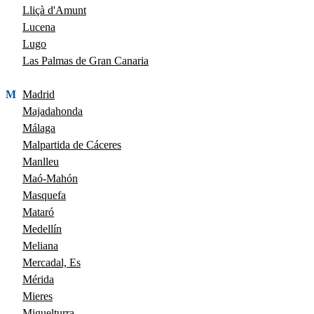
Lliçà d'Amunt
Lucena
Lugo
Las Palmas de Gran Canaria
M
Madrid
Majadahonda
Málaga
Malpartida de Cáceres
Manlleu
Maó-Mahón
Masquefa
Mataró
Medellín
Meliana
Mercadal, Es
Mérida
Mieres
Miguelturra