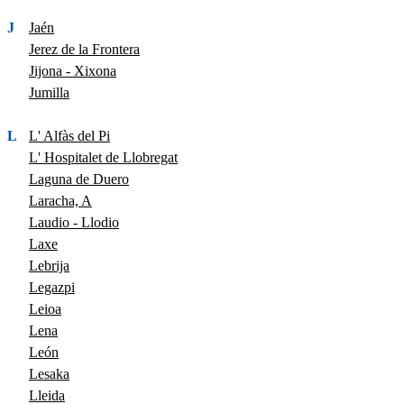
J
Jaén
Jerez de la Frontera
Jijona - Xixona
Jumilla
L
L' Alfàs del Pi
L' Hospitalet de Llobregat
Laguna de Duero
Laracha, A
Laudio - Llodio
Laxe
Lebrija
Legazpi
Leioa
Lena
León
Lesaka
Lleida