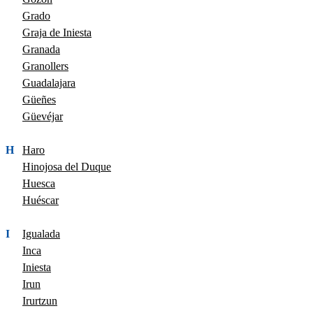
Grado
Graja de Iniesta
Granada
Granollers
Guadalajara
Güeñes
Güevéjar
H
Haro
Hinojosa del Duque
Huesca
Huéscar
I
Igualada
Inca
Iniesta
Irun
Irurtzun