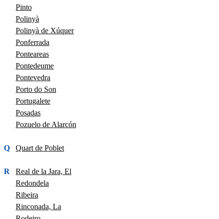
Pinto
Polinyà
Polinyà de Xúquer
Ponferrada
Ponteareas
Pontedeume
Pontevedra
Porto do Son
Portugalete
Posadas
Pozuelo de Alarcón
Q
Quart de Poblet
R
Real de la Jara, El
Redondela
Ribeira
Rinconada, La
Rodeiro