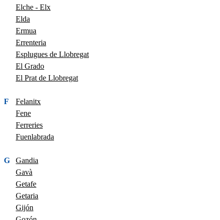
Elche - Elx
Elda
Ermua
Errenteria
Esplugues de Llobregat
El Grado
El Prat de Llobregat
F
Felanitx
Fene
Ferreries
Fuenlabrada
G
Gandia
Gavà
Getafe
Getaria
Gijón
Gozón