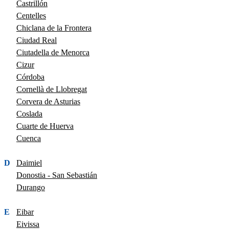
Castrillón
Centelles
Chiclana de la Frontera
Ciudad Real
Ciutadella de Menorca
Cizur
Córdoba
Cornellà de Llobregat
Corvera de Asturias
Coslada
Cuarte de Huerva
Cuenca
D
Daimiel
Donostia - San Sebastián
Durango
E
Eibar
Eivissa