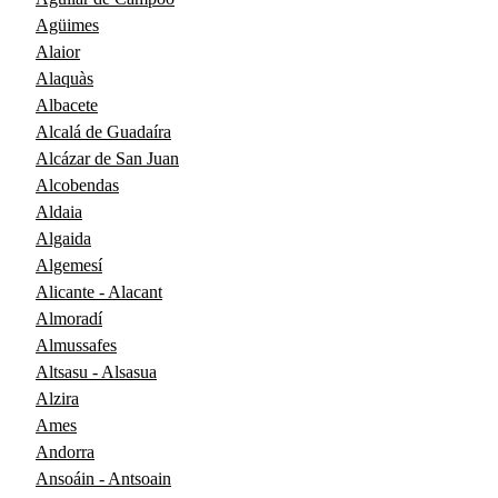
Agüimes
Alaior
Alaquàs
Albacete
Alcalá de Guadaíra
Alcázar de San Juan
Alcobendas
Aldaia
Algaida
Algemesí
Alicante - Alacant
Almoradí
Almussafes
Altsasu - Alsasua
Alzira
Ames
Andorra
Ansoáin - Antsoain