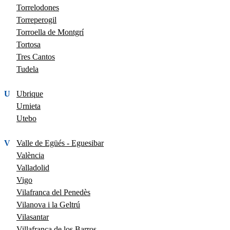
Torrelodones
Torreperogil
Torroella de Montgrí
Tortosa
Tres Cantos
Tudela
U
Ubrique
Urnieta
Utebo
V
Valle de Egüés - Eguesibar
València
Valladolid
Vigo
Vilafranca del Penedès
Vilanova i la Geltrú
Vilasantar
Villafranca de los Barros