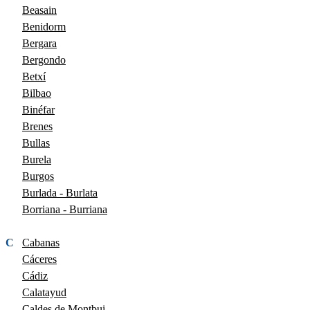
Beasain
Benidorm
Bergara
Bergondo
Betxí
Bilbao
Binéfar
Brenes
Bullas
Burela
Burgos
Burlada - Burlata
Borriana - Burriana
C
Cabanas
Cáceres
Cádiz
Calatayud
Caldes de Montbui