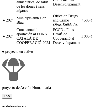
alimentàries, de salut
Desenvolupament
de les dones i nens
afganes
Office on Drugs
Municipis amb Cor
●
2024
and Crime
7 500
€
Blau
Otras Entidades
Cuota anual de
FCCD - Fons
aportación al FONS
Català de
●
2024
1 000
€
CATALÀ DE
Cooperació al
COOPERACIÓ 2024
Desenvolupament
●
proyecto en activo
proyecto de Acción Humanitaria
CSV
entidad canalizadora