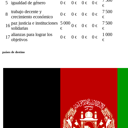
7 500
5
igualdad de género
0
0
0
0
€
€
€
€
€
trabajo decente y
7 500
8
0
0
0
0
€
€
€
€
crecimiento económico
€
paz justicia e instituciones
5 000
7 500
16
0
0
0
€
€
€
solidarias
€
€
alianzas para lograr los
1 000
17
0
0
0
0
€
€
€
€
objetivos
€
países de destino