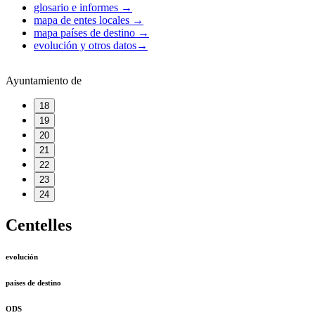
glosario e informes
→
mapa de entes locales
→
mapa países de destino
→
evolución y otros datos
→
Ayuntamiento de
18
19
20
21
22
23
24
Centelles
evolución
países de destino
ODS