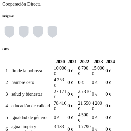
Cooperación Directa
insignias
ODS
2020
2021
2022
2023
2024
10 000
8 700
15 000
1
fin de la pobreza
0
0
€
€
€
€
€
4 253
2
hambre cero
0
0
0
0
€
€
€
€
€
27 171
25 310
3
salud y bienestar
0
0
0
€
€
€
€
€
78 416
21 550
4 200
4
educación de calidad
0
0
€
€
€
€
€
4 500
5
igualdad de género
0
0
0
0
€
€
€
€
€
agua limpia y
3 183
15 790
6
0
0
0
€
€
€