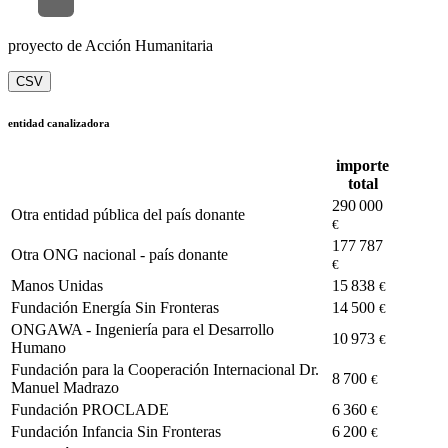
proyecto de Acción Humanitaria
CSV
entidad canalizadora
importe
total
290 000
Otra entidad pública del país donante
€
177 787
Otra ONG nacional - país donante
€
Manos Unidas
15 838
€
Fundación Energía Sin Fronteras
14 500
€
ONGAWA - Ingeniería para el Desarrollo
10 973
€
Humano
Fundación para la Cooperación Internacional Dr.
8 700
€
Manuel Madrazo
Fundación PROCLADE
6 360
€
Fundación Infancia Sin Fronteras
6 200
€