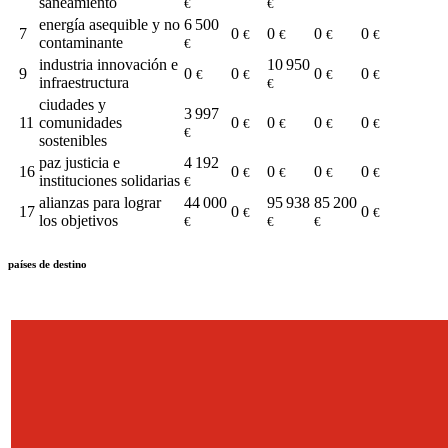
saneamiento
€
€
energía asequible y no
6 500
7
0
0
0
0
€
€
€
€
contaminante
€
industria innovación e
10 950
9
0
0
0
0
€
€
€
€
infraestructura
€
ciudades y
3 997
11
comunidades
0
0
0
0
€
€
€
€
€
sostenibles
paz justicia e
4 192
16
0
0
0
0
€
€
€
€
instituciones solidarias
€
alianzas para lograr
44 000
95 938
85 200
17
0
0
€
€
los objetivos
€
€
€
países de destino