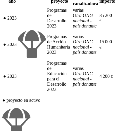
año
proyecto
importe
canalizadora
Programas
varias
de
Otra ONG
85 200
●
2023
Desarrollo
nacional -
€
2023
país donante
Programas
varias
de Acción
Otra ONG
15 000
●
2023
Humanitaria
nacional -
€
2023
país donante
Programas
de
varias
Educación
Otra ONG
●
2023
4 200
€
para el
nacional -
Desarrollo
país donante
2023
●
proyecto en activo