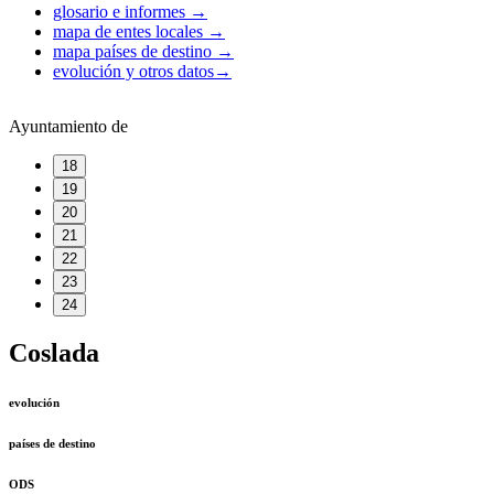
glosario e informes
→
mapa de entes locales
→
mapa países de destino
→
evolución y otros datos
→
Ayuntamiento de
18
19
20
21
22
23
24
Coslada
evolución
países de destino
ODS