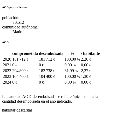
AOD por habitante
población:
80.512
comunidad autónoma:
Madrid
AOD
comprometida
desembolsada
%
/ habitante
2020
181 712
181 712
100,00
2,26
€
€
%
€
2021
0
0
0,00
0,00
€
€
%
€
2022
294 800
182 738
61,99
2,27
€
€
%
€
2023
104 400
104 400
100,00
1,30
€
€
%
€
2024
0
0
0,00
0,00
€
€
%
€
La cantidad AOD desembolsada se refiere únicamente a la
cantidad desembolsada en el año indicado.
habilitar descargas