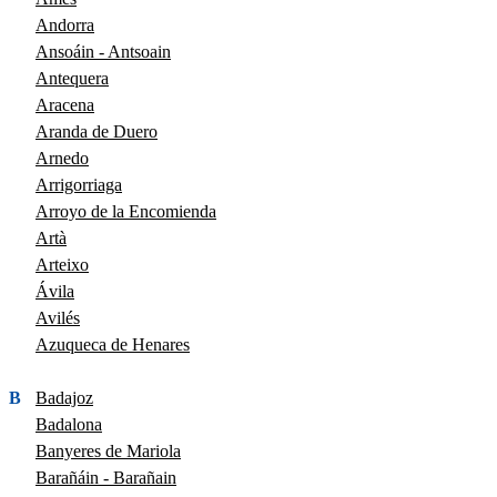
Andorra
Ansoáin - Antsoain
Antequera
Aracena
Aranda de Duero
Arnedo
Arrigorriaga
Arroyo de la Encomienda
Artà
Arteixo
Ávila
Avilés
Azuqueca de Henares
B
Badajoz
Badalona
Banyeres de Mariola
Barañáin - Barañain