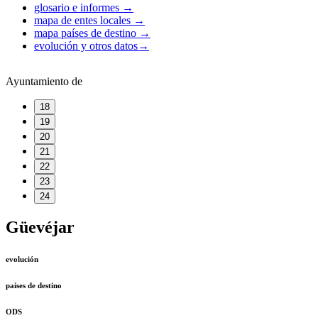
glosario e informes
→
mapa de entes locales
→
mapa países de destino
→
evolución y otros datos
→
Ayuntamiento de
18
19
20
21
22
23
24
Güevéjar
evolución
países de destino
ODS