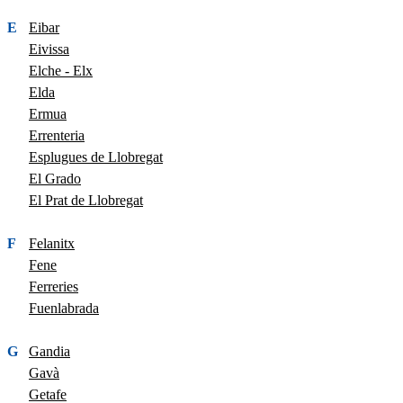
E
Eibar
Eivissa
Elche - Elx
Elda
Ermua
Errenteria
Esplugues de Llobregat
El Grado
El Prat de Llobregat
F
Felanitx
Fene
Ferreries
Fuenlabrada
G
Gandia
Gavà
Getafe