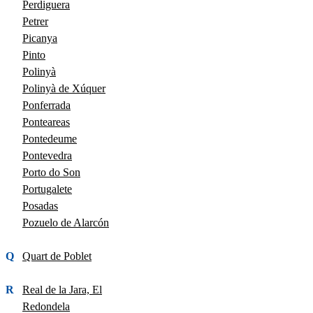
Perdiguera
Petrer
Picanya
Pinto
Polinyà
Polinyà de Xúquer
Ponferrada
Ponteareas
Pontedeume
Pontevedra
Porto do Son
Portugalete
Posadas
Pozuelo de Alarcón
Q
Quart de Poblet
R
Real de la Jara, El
Redondela