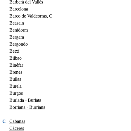
Barberà del Vallès
Barcelona
Barco de Valdeorras, O
Beasain
Benidorm
Bergara
Bergondo
Betxí
Bilbao
Binéfar
Brenes
Bullas
Burela
Burgos
Burlada - Burlata
Borriana - Burriana
C
Cabanas
Cáceres