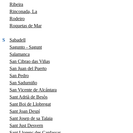
Ribeira
Rinconada, La
Rodeiro
Roquetas de Mar
S
Sabadell
Sagunto - Sagunt
Salamanca
San Cibrao das Viñas
San Juan del Puerto
San Pedro
San Sadurniño
San Vicente de Alcántara
Sant Adrià de Besòs
Sant Boi de Llobregat
Sant Joan Despí
Sant Josep de sa Talaia
Sant Just Desvern
Sant Llorenç des Cardassar