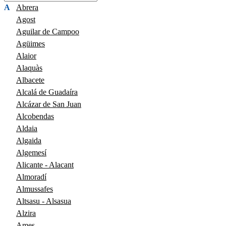
A
Abrera
Agost
Aguilar de Campoo
Agüimes
Alaior
Alaquàs
Albacete
Alcalá de Guadaíra
Alcázar de San Juan
Alcobendas
Aldaia
Algaida
Algemesí
Alicante - Alacant
Almoradí
Almussafes
Altsasu - Alsasua
Alzira
Ames