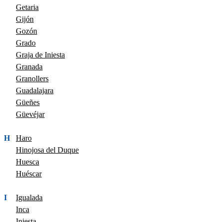
Getaria
Gijón
Gozón
Grado
Graja de Iniesta
Granada
Granollers
Guadalajara
Güeñes
Güevéjar
H
Haro
Hinojosa del Duque
Huesca
Huéscar
I
Igualada
Inca
Iniesta