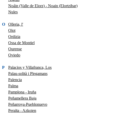
Noáin (Valle de Elorz) - Noain (Elortzibar)
Nules
O
Olleria, l'
Olot
Ordizia
Ossa de Montiel
Ourense
Oviedo
P
Palacios y Villafranca, Los
Palau-solità i Plegamans
Palencia
Palma
Pamplona - Iruña
Peñamellera Baja
Peñarroya-Pueblonuevo
Peralta - Azkoien