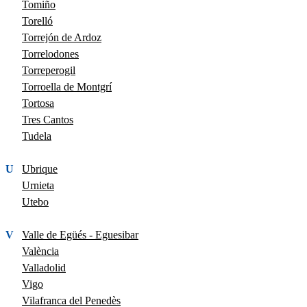
Tomiño
Torelló
Torrejón de Ardoz
Torrelodones
Torreperogil
Torroella de Montgrí
Tortosa
Tres Cantos
Tudela
U
Ubrique
Urnieta
Utebo
V
Valle de Egüés - Eguesibar
València
Valladolid
Vigo
Vilafranca del Penedès