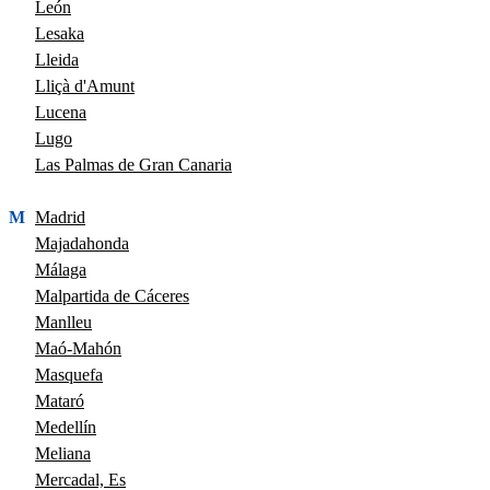
León
Lesaka
Lleida
Lliçà d'Amunt
Lucena
Lugo
Las Palmas de Gran Canaria
M
Madrid
Majadahonda
Málaga
Malpartida de Cáceres
Manlleu
Maó-Mahón
Masquefa
Mataró
Medellín
Meliana
Mercadal, Es