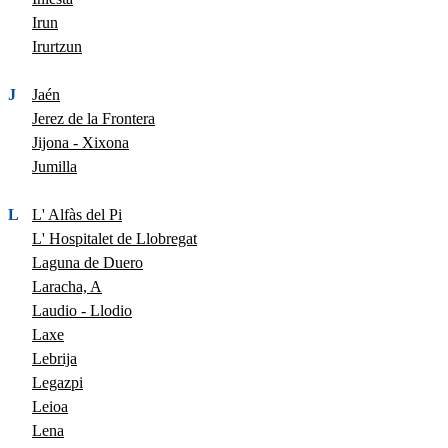
Irun
Irurtzun
J
Jaén
Jerez de la Frontera
Jijona - Xixona
Jumilla
L
L' Alfàs del Pi
L' Hospitalet de Llobregat
Laguna de Duero
Laracha, A
Laudio - Llodio
Laxe
Lebrija
Legazpi
Leioa
Lena