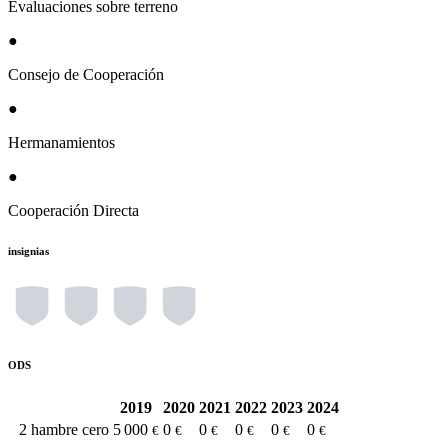
Evaluaciones sobre terreno
●
Consejo de Cooperación
●
Hermanamientos
●
Cooperación Directa
insignias
ODS
2019
2020
2021
2022
2023
2024
2
hambre cero
5 000
0
0
0
0
0
€
€
€
€
€
€