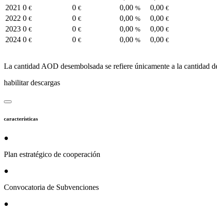
2021
0
0
0,00
0,00
€
€
%
€
2022
0
0
0,00
0,00
€
€
%
€
2023
0
0
0,00
0,00
€
€
%
€
2024
0
0
0,00
0,00
€
€
%
€
La cantidad AOD desembolsada se refiere únicamente a la cantidad d
habilitar descargas
características
●
Plan estratégico de cooperación
●
Convocatoria de Subvenciones
●