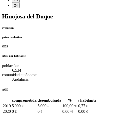
23
24
Hinojosa del Duque
evolución
países de destino
ODS
AOD por habitante
población:
6.534
comunidad autónoma:
Andalucía
AOD
comprometida
desembolsada
%
/ habitante
2019
5 000
5 000
100,00
0,77
€
€
%
€
2020
0
0
0,00
0,00
€
€
%
€