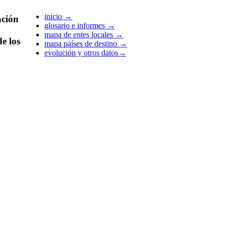
inicio
→
ción
glosario e informes
→
mapa de entes locales
→
e los
mapa países de destino
→
evolución y otros datos
→