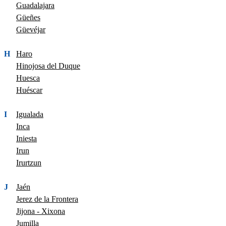
Guadalajara
Güeñes
Güevéjar
H
Haro
Hinojosa del Duque
Huesca
Huéscar
I
Igualada
Inca
Iniesta
Irun
Irurtzun
J
Jaén
Jerez de la Frontera
Jijona - Xixona
Jumilla