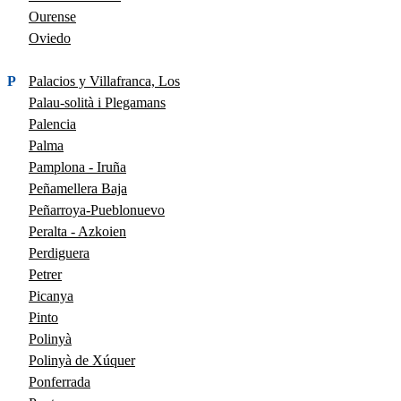
Ourense
Oviedo
P
Palacios y Villafranca, Los
Palau-solità i Plegamans
Palencia
Palma
Pamplona - Iruña
Peñamellera Baja
Peñarroya-Pueblonuevo
Peralta - Azkoien
Perdiguera
Petrer
Picanya
Pinto
Polinyà
Polinyà de Xúquer
Ponferrada