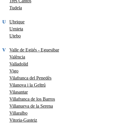
Tres Cantos
Tudela
U
Ubrique
Urnieta
Utebo
V
Valle de Egüés - Eguesibar
València
Valladolid
Vigo
Vilafranca del Penedès
Vilanova i la Geltrú
Vilasantar
Villafranca de los Barros
Villanueva de la Serena
Villaralbo
Vitoria-Gasteiz