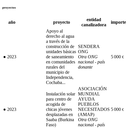
proyectos
entidad
año
proyecto
importe
canalizadora
Apoyo al
derecho al agua
a través de la
construcción de
SENDERA
unidades básicas
ONG
●
2023
de saneamiento
Otra ONG
5 000
€
en comunidades
nacional - país
rurales del
donante
municipio de
Independencia,
Cochaba...
ASOCIACIÓN
Instalación solar
MUNDIAL
para centro de
AYUDA
acogida de
PUEBLOS
●
2023
chicas jóvenes
NECESITADOS
5 000
€
desplazadas en
(AMAP)
Saaba (Burkina
Otra ONG
Faso)
nacional - país