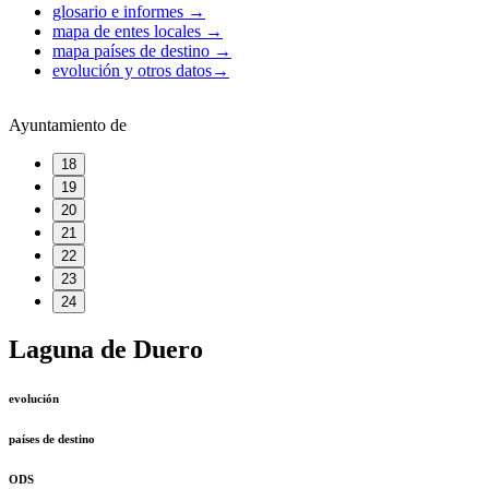
glosario e informes
→
mapa de entes locales
→
mapa países de destino
→
evolución y otros datos
→
Ayuntamiento de
18
19
20
21
22
23
24
Laguna de Duero
evolución
países de destino
ODS