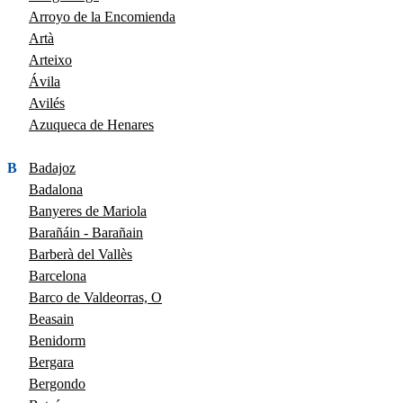
Arroyo de la Encomienda
Artà
Arteixo
Ávila
Avilés
Azuqueca de Henares
B
Badajoz
Badalona
Banyeres de Mariola
Barañáin - Barañain
Barberà del Vallès
Barcelona
Barco de Valdeorras, O
Beasain
Benidorm
Bergara
Bergondo