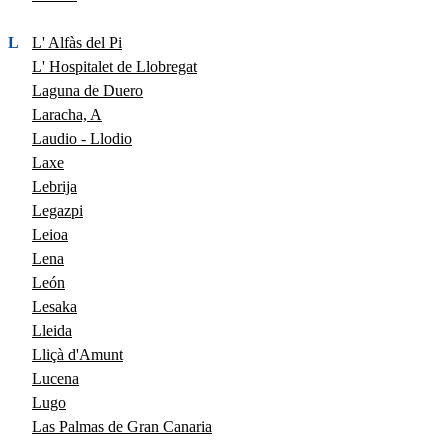
L
L' Alfàs del Pi
L' Hospitalet de Llobregat
Laguna de Duero
Laracha, A
Laudio - Llodio
Laxe
Lebrija
Legazpi
Leioa
Lena
León
Lesaka
Lleida
Lliçà d'Amunt
Lucena
Lugo
Las Palmas de Gran Canaria