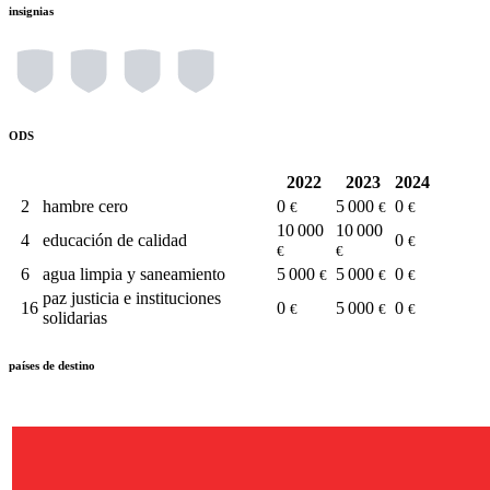
insignias
ODS
2022
2023
2024
2
hambre cero
0
5 000
0
€
€
€
10 000
10 000
4
educación de calidad
0
€
€
€
6
agua limpia y saneamiento
5 000
5 000
0
€
€
€
paz justicia e instituciones
16
0
5 000
0
€
€
€
solidarias
países de destino