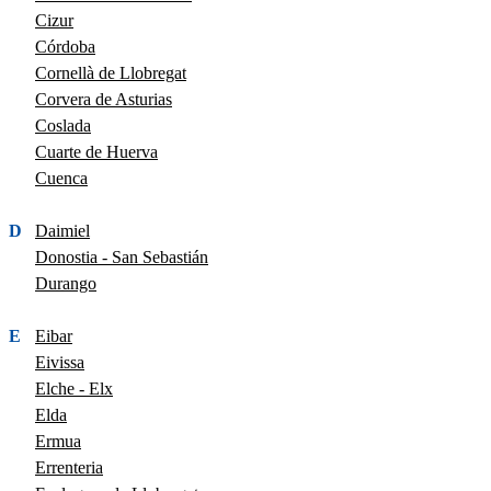
Cizur
Córdoba
Cornellà de Llobregat
Corvera de Asturias
Coslada
Cuarte de Huerva
Cuenca
D
Daimiel
Donostia - San Sebastián
Durango
E
Eibar
Eivissa
Elche - Elx
Elda
Ermua
Errenteria