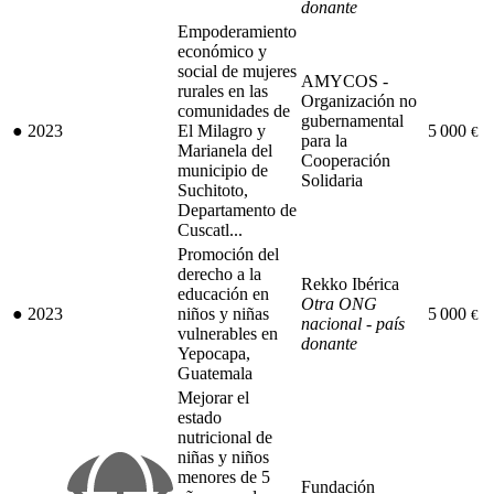
donante
Empoderamiento
económico y
social de mujeres
AMYCOS -
rurales en las
Organización no
comunidades de
gubernamental
●
2023
El Milagro y
5 000
€
para la
Marianela del
Cooperación
municipio de
Solidaria
Suchitoto,
Departamento de
Cuscatl...
Promoción del
derecho a la
Rekko Ibérica
educación en
Otra ONG
●
2023
niños y niñas
5 000
€
nacional - país
vulnerables en
donante
Yepocapa,
Guatemala
Mejorar el
estado
nutricional de
niñas y niños
menores de 5
Fundación