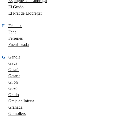
Esplugues de Llobregat
El Grado
El Prat de Llobregat
F
Felanitx
Fene
Ferreries
Fuenlabrada
G
Gandia
Gavà
Getafe
Getaria
Gijón
Gozón
Grado
Graja de Iniesta
Granada
Granollers