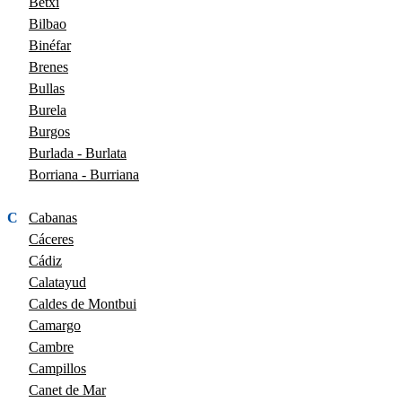
Betxí
Bilbao
Binéfar
Brenes
Bullas
Burela
Burgos
Burlada - Burlata
Borriana - Burriana
C
Cabanas
Cáceres
Cádiz
Calatayud
Caldes de Montbui
Camargo
Cambre
Campillos
Canet de Mar