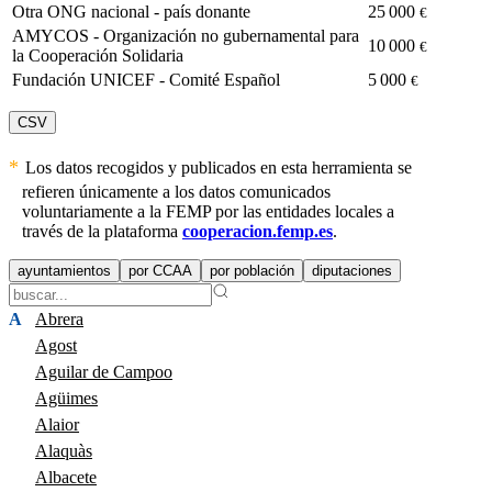
Otra ONG nacional - país donante
25 000
€
AMYCOS - Organización no gubernamental para
10 000
€
la Cooperación Solidaria
Fundación UNICEF - Comité Español
5 000
€
CSV
Los datos recogidos y publicados en esta herramienta se
refieren únicamente a los datos comunicados
voluntariamente a la FEMP por las entidades locales a
través de la plataforma
cooperacion.femp.es
.
ayuntamientos
por CCAA
por población
diputaciones
A
Abrera
Agost
Aguilar de Campoo
Agüimes
Alaior
Alaquàs
Albacete