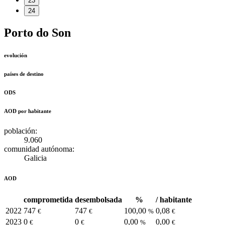
23
24
Porto do Son
evolución
países de destino
ODS
AOD por habitante
población:
9.060
comunidad autónoma:
Galicia
AOD
comprometida
desembolsada
%
/ habitante
2022
747
747
100,00
0,08
€
€
%
€
2023
0
0
0,00
0,00
€
€
%
€