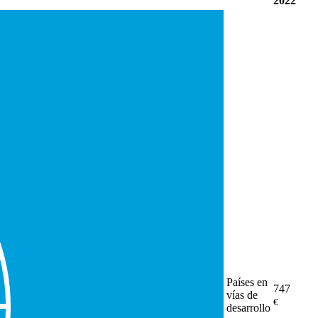
2022
Países en
747
vías de
€
desarrollo