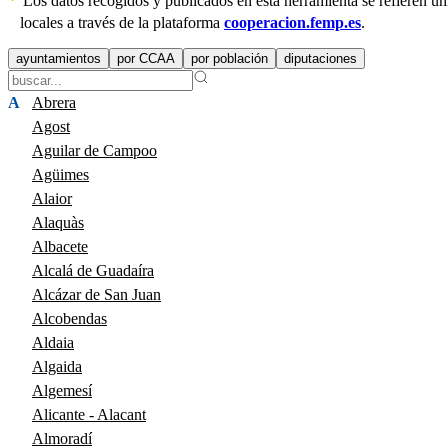
Los datos recogidos y publicados en esta herramienta se refieren 
locales a través de la plataforma
cooperacion.femp.es
.
ayuntamientos
por CCAA
por población
diputaciones
A
Abrera
Agost
Aguilar de Campoo
Agüimes
Alaior
Alaquàs
Albacete
Alcalá de Guadaíra
Alcázar de San Juan
Alcobendas
Aldaia
Algaida
Algemesí
Alicante - Alacant
Almoradí