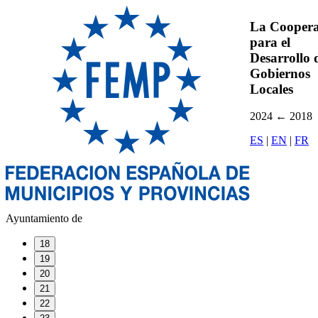
La Coopera
para el
Desarrollo d
Gobiernos
Locales
2024
←
2018
ES
|
EN
|
FR
Ayuntamiento de
18
19
20
21
22