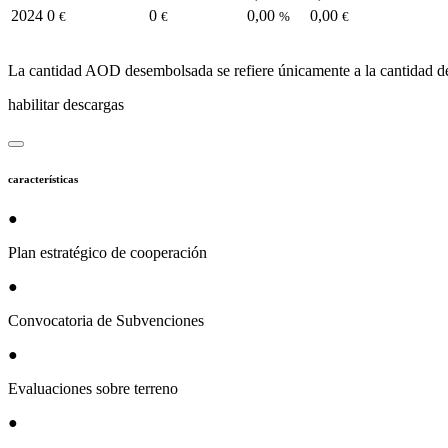
2024
0
0
0,00
0,00
€
€
%
€
La cantidad AOD desembolsada se refiere únicamente a la cantidad d
habilitar descargas
características
●
Plan estratégico de cooperación
●
Convocatoria de Subvenciones
●
Evaluaciones sobre terreno
●