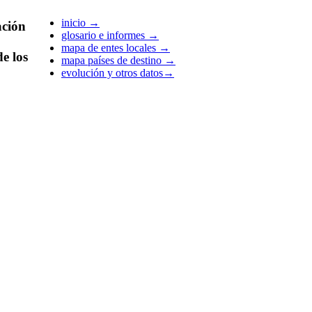
inicio
→
ción
glosario e informes
→
mapa de entes locales
→
e los
mapa países de destino
→
evolución y otros datos
→