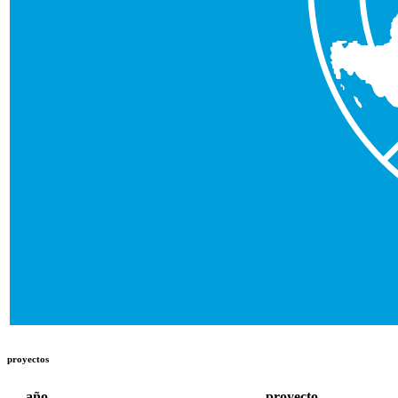
proyectos
año
proyecto